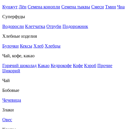
Кунжут
Лён
Семена конопли
Семена тыквы
Смеси
Тмин
Чиа
Суперфуды
Водоросли
Клетчатка
Отруби
Подорожник
Хлебные изделия
Булочки
Кексы
Хлеб
Хлебцы
Чай, кофе, какао
Горячий шоколад
Какао
Кедрокофе
Кофе
Кэроб
Прочие
Цикорий
Чай
Бобовые
Чечевица
Злаки
Овес