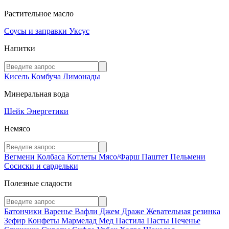
Растительное масло
Соусы и заправки
Уксус
Напитки
Кисель
Комбуча
Лимонады
Минеральная вода
Шейк
Энергетики
Немясо
Вегмени
Колбаса
Котлеты
Мясо/Фарш
Паштет
Пельмени
Сосиски и сардельки
Полезные сладости
Батончики
Варенье
Вафли
Джем
Драже
Жевательная резинка
Зефир
Конфеты
Мармелад
Мед
Пастила
Пасты
Печенье