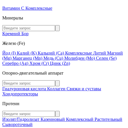
Витамин C
Комплексные
Минералы
Кремний
Бор
Железо (Fe)
Йод (I)
Калий (К)
Кальций (Са)
Комплексные
Литий
Магний
(Mg)
Марганец (Mn)
Медь (Сu)
Молибден (Мо)
Селен (Se)
Серебро (Ag)
Хром (Cr)
Цинк (Zn)
Опорно-двигательный аппарат
Гиалуроновая кислота
Коллаген
Связки и суставы
Хондопротекторы
Протеин
Изолят/Гидролизат
Казеиновый
Комплексный
Растительный
Сывороточный