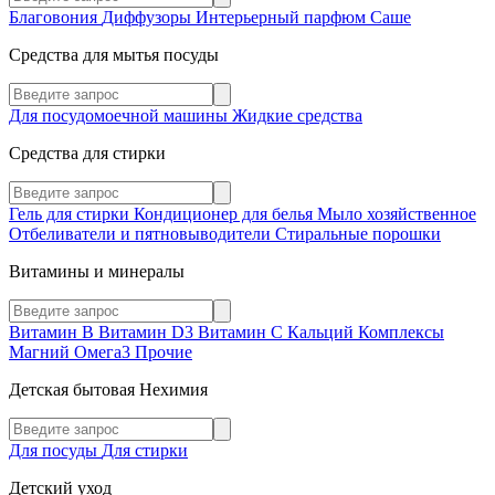
Благовония
Диффузоры
Интерьерный парфюм
Саше
Средства для мытья посуды
Для посудомоечной машины
Жидкие средства
Средства для стирки
Гель для стирки
Кондиционер для белья
Мыло хозяйственное
Отбеливатели и пятновыводители
Стиральные порошки
Витамины и минералы
Витамин В
Витамин D3
Витамин С
Кальций
Комплексы
Магний
Омега3
Прочие
Детская бытовая Нехимия
Для посуды
Для стирки
Детский уход