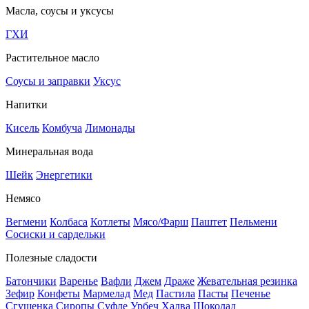
Масла, соусы и уксусы
ГХИ
Растительное масло
Соусы и заправки
Уксус
Напитки
Кисель
Комбуча
Лимонады
Минеральная вода
Шейк
Энергетики
Немясо
Вегмени
Колбаса
Котлеты
Мясо/Фарш
Паштет
Пельмени
Сосиски и сардельки
Полезные сладости
Батончики
Варенье
Вафли
Джем
Драже
Жевательная резинка
Зефир
Конфеты
Мармелад
Мед
Пастила
Пасты
Печенье
Сгущенка
Сиропы
Суфле
Урбеч
Халва
Шоколад