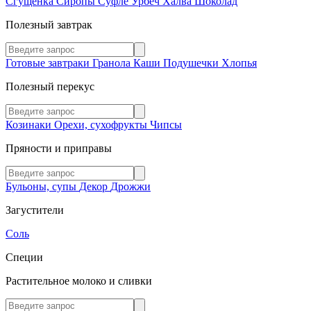
Сгущенка
Сиропы
Суфле
Урбеч
Халва
Шоколад
Полезный завтрак
Готовые завтраки
Гранола
Каши
Подушечки
Хлопья
Полезный перекус
Козинаки
Орехи, сухофрукты
Чипсы
Пряности и приправы
Бульоны, супы
Декор
Дрожжи
Загустители
Соль
Специи
Растительное молоко и сливки