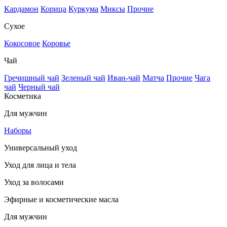
Кардамон
Корица
Куркума
Миксы
Прочие
Сухое
Кокосовое
Коровье
Чай
Гречишный чай
Зеленый чай
Иван-чай
Матча
Прочие
Чага
чай
Черный чай
Косметика
Для мужчин
Наборы
Универсальный уход
Уход для лица и тела
Уход за волосами
Эфирные и косметические масла
Для мужчин