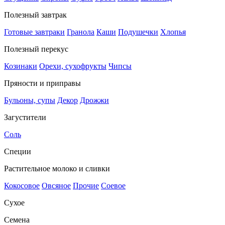
Полезный завтрак
Готовые завтраки
Гранола
Каши
Подушечки
Хлопья
Полезный перекус
Козинаки
Орехи, сухофрукты
Чипсы
Пряности и приправы
Бульоны, супы
Декор
Дрожжи
Загустители
Соль
Специи
Растительное молоко и сливки
Кокосовое
Овсяное
Прочие
Соевое
Сухое
Семена