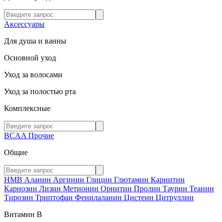
Аксессуары
Для душа и ванны
Основной уход
Уход за волосами
Уход за полостью рта
Комплексные
BCAA
Прочие
Общие
HMB
Аланин
Аргинин
Глицин
Глютамин
Карнитин
Карнозин
Лизин
Метионин
Орнитин
Пролин
Таурин
Теанин
Тирозин
Триптофан
Фенилаланин
Цистеин
Цитруллин
Витамин В