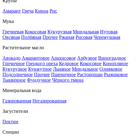
Крупы
Амарант
Греча
Киноа
Рис
Мука
Гречневая
Кокосовая
Кукурузная
Миндальная
Нутовая
Овсяная
Полбяная
Прочее
Ржаная
Рисовая
Черемуховая
Растительное масло
Авокадо
Амарантовое
Арахисовое
Арбузное
Виноградное
Горчичное
Грецкого ореха
Кедровое
Кокосовое
Конопляное
Кукурузное
Кунжутное
Льняное
Миндальное
Оливковое
Подсолнечное
Прочие
Пшеничное
Расторопши
Рыжиковое
Тыквенное
Фундучное
Чёрного тмина
Минеральная вода
Газированная
Негазированная
Загустители
Пектин
Специи