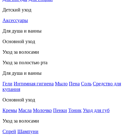
Детский уход
Аксессуары
Для душа и ванны
Основной уход
Уход за волосами
Уход за полостью рта
Для душа и ванны
Гели
Интимная гигиена
Мыло
Пена
Соль
Средство для
купания
Основной уход
Кремы
Масла
Молочко
Пенки
Тоник
Уход для губ
Уход за волосами
Спрей
Шампуни