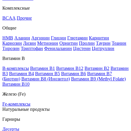
Комплексные
BCAA
Прочие
Общие
HMB
Аланин
Аргинин
Глицин
Глютамин
Карнитин
Карнозин
Лизин
Метионин
Орнитин
Пролин
Таурин
Теанин
Тирозин
Триптофан
Фенилаланин
Цистеин
Цитруллин
Витамин В
B-комплексы
Витамин B1
Витамин B12
Витамин B2
Витамин
B3
Витамин B4
Витамин B5
Витамин B6
Витамин B7
(Биотин)
Витамин B8 (Инозитол)
Витамин B9 (Methyl Folate)
Витамин В10
Железо (Fe)
Fe-комплексы
Натуральные продукты
Гарниры
Десерты