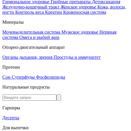
Гормональное здоровье
Грибные препараты
Детоксикация
Желудочно-кишечный тракт
Женское здоровье
Кожа, волосы,
ногти
Контроль веса
Креатин
Кровеносная система
Минералы
Мочевыделительная система
Мужское здоровье
Нервная
система
Омега и рыбий жир
Опорно-двигательный аппарат
Органы дыхания, зрения
Простуды и иммунитет
Протеин
Сон
Суперфуды
Фосфолипиды
Натуральные продукты
Гарниры
Десерты
Для выпечки