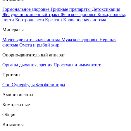
Гормональное здоровье
Грибные препараты
Детоксикация
Желудочно-кишечный тракт
Женское здоровье
Кожа, волосы,
ногти
Контроль веса
Креатин
Кровеносная система
Минералы
Мочевыделительная система
Мужское здоровье
Нервная
система
Омега и рыбий жир
Опорно-двигательный аппарат
Органы дыхания, зрения
Простуды и иммунитет
Протеин
Сон
Суперфуды
Фосфолипиды
Аминокислоты
Комплексные
Общие
Витамины