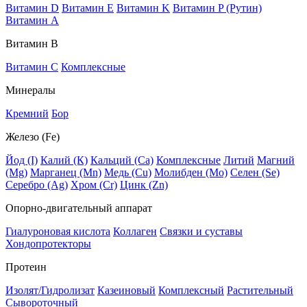
Витамин D
Витамин E
Витамин K
Витамин P (Рутин)
Витамин А
Витамин В
Витамин C
Комплексные
Минералы
Кремний
Бор
Железо (Fe)
Йод (I)
Калий (К)
Кальций (Са)
Комплексные
Литий
Магний
(Mg)
Марганец (Mn)
Медь (Сu)
Молибден (Мо)
Селен (Se)
Серебро (Ag)
Хром (Cr)
Цинк (Zn)
Опорно-двигательный аппарат
Гиалуроновая кислота
Коллаген
Связки и суставы
Хондопротекторы
Протеин
Изолят/Гидролизат
Казеиновый
Комплексный
Растительный
Сывороточный