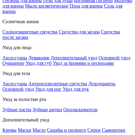
Гейзеры для ванны
Гели для душа
Интимная гигиена
Молочко
для ванны
Мыло косметическое
Пена для ванны
Соль для
ванны
Солнечная линия
Солнцезащитные средства
Средства для загара
Средства
после загара
Уход для лица
Аксессуары
Демакияж
Дополнительный уход
Основной уход
Очищение
Уход для губ
Уход за бровями и ресницами
Уход для тела
Аксессуары
Антицеллюлитные средства
Дезодоранты
Основной уход
Уход для ног
Уход для рук
Уход за полостью рта
Зубные пасты
Зубные щетки
Ополаскиватели
Дополнительный уход
Кремы
Маски
Масло
Скрабы и пилинги
Спреи
Сыворотки