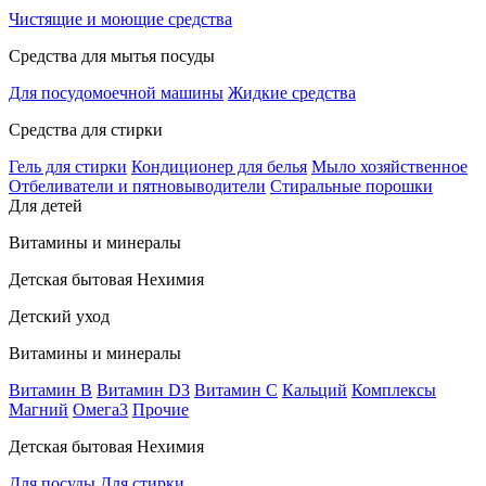
Чистящие и моющие средства
Средства для мытья посуды
Для посудомоечной машины
Жидкие средства
Средства для стирки
Гель для стирки
Кондиционер для белья
Мыло хозяйственное
Отбеливатели и пятновыводители
Стиральные порошки
Для детей
Витамины и минералы
Детская бытовая Нехимия
Детский уход
Витамины и минералы
Витамин В
Витамин D3
Витамин С
Кальций
Комплексы
Магний
Омега3
Прочие
Детская бытовая Нехимия
Для посуды
Для стирки