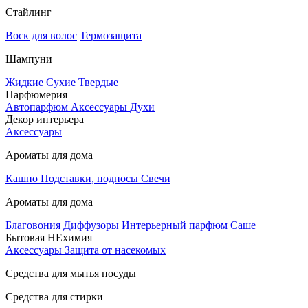
Стайлинг
Воск для волос
Термозащита
Шампуни
Жидкие
Сухие
Твердые
Парфюмерия
Автопарфюм
Аксессуары
Духи
Декор интерьера
Аксессуары
Ароматы для дома
Кашпо
Подставки, подносы
Свечи
Ароматы для дома
Благовония
Диффузоры
Интерьерный парфюм
Саше
Бытовая НЕхимия
Аксессуары
Защита от насекомых
Средства для мытья посуды
Средства для стирки