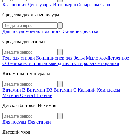
Благовония
Диффузоры
Интерьерный парфюм
Саше
Средства для мытья посуды
Для посудомоечной машины
Жидкие средства
Средства для стирки
Гель для стирки
Кондиционер для белья
Мыло хозяйственное
Отбеливатели и пятновыводители
Стиральные порошки
Витамины и минералы
Витамин В
Витамин D3
Витамин С
Кальций
Комплексы
Магний
Омега3
Прочие
Детская бытовая Нехимия
Для посуды
Для стирки
Детский уход