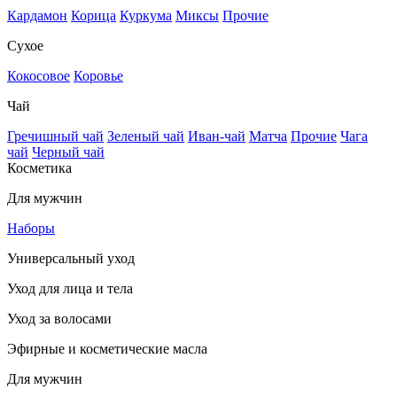
Кардамон
Корица
Куркума
Миксы
Прочие
Сухое
Кокосовое
Коровье
Чай
Гречишный чай
Зеленый чай
Иван-чай
Матча
Прочие
Чага
чай
Черный чай
Косметика
Для мужчин
Наборы
Универсальный уход
Уход для лица и тела
Уход за волосами
Эфирные и косметические масла
Для мужчин