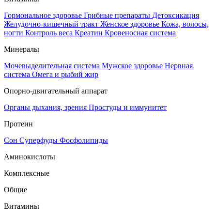
Гормональное здоровье
Грибные препараты
Детоксикация
Желудочно-кишечный тракт
Женское здоровье
Кожа, волосы,
ногти
Контроль веса
Креатин
Кровеносная система
Минералы
Мочевыделительная система
Мужское здоровье
Нервная
система
Омега и рыбий жир
Опорно-двигательный аппарат
Органы дыхания, зрения
Простуды и иммунитет
Протеин
Сон
Суперфуды
Фосфолипиды
Аминокислоты
Комплексные
Общие
Витамины