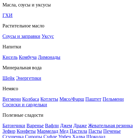
Масла, соусы и уксусы
ГХИ
Растительное масло
Соусы и заправки
Уксус
Напитки
Кисель
Комбуча
Лимонады
Минеральная вода
Шейк
Энергетики
Немясо
Вегмени
Колбаса
Котлеты
Мясо/Фарш
Паштет
Пельмени
Сосиски и сардельки
Полезные сладости
Батончики
Варенье
Вафли
Джем
Драже
Жевательная резинка
Зефир
Конфеты
Мармелад
Мед
Пастила
Пасты
Печенье
Сгущенка
Сиропы
Суфле
Урбеч
Халва
Шоколад