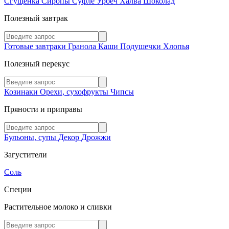
Сгущенка
Сиропы
Суфле
Урбеч
Халва
Шоколад
Полезный завтрак
Готовые завтраки
Гранола
Каши
Подушечки
Хлопья
Полезный перекус
Козинаки
Орехи, сухофрукты
Чипсы
Пряности и приправы
Бульоны, супы
Декор
Дрожжи
Загустители
Соль
Специи
Растительное молоко и сливки