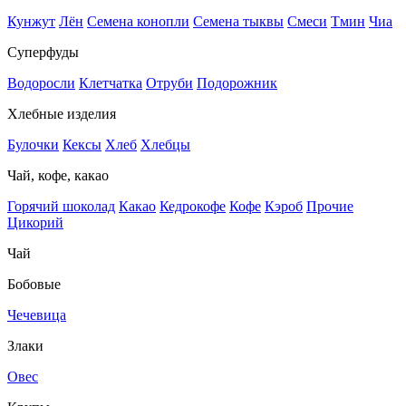
Кунжут
Лён
Семена конопли
Семена тыквы
Смеси
Тмин
Чиа
Суперфуды
Водоросли
Клетчатка
Отруби
Подорожник
Хлебные изделия
Булочки
Кексы
Хлеб
Хлебцы
Чай, кофе, какао
Горячий шоколад
Какао
Кедрокофе
Кофе
Кэроб
Прочие
Цикорий
Чай
Бобовые
Чечевица
Злаки
Овес