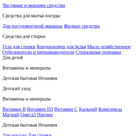
Чистящие и моющие средства
Средства для мытья посуды
Для посудомоечной машины
Жидкие средства
Средства для стирки
Гель для стирки
Кондиционер для белья
Мыло хозяйственное
Отбеливатели и пятновыводители
Стиральные порошки
Для детей
Витамины и минералы
Детская бытовая Нехимия
Детский уход
Витамины и минералы
Витамин В
Витамин D3
Витамин С
Кальций
Комплексы
Магний
Омега3
Прочие
Детская бытовая Нехимия
Для посуды
Для стирки