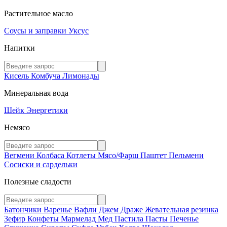
Растительное масло
Соусы и заправки
Уксус
Напитки
Кисель
Комбуча
Лимонады
Минеральная вода
Шейк
Энергетики
Немясо
Вегмени
Колбаса
Котлеты
Мясо/Фарш
Паштет
Пельмени
Сосиски и сардельки
Полезные сладости
Батончики
Варенье
Вафли
Джем
Драже
Жевательная резинка
Зефир
Конфеты
Мармелад
Мед
Пастила
Пасты
Печенье