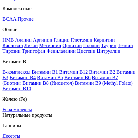
Комплексные
BCAA
Прочие
Общие
HMB
Аланин
Аргинин
Глицин
Глютамин
Карнитин
Карнозин
Лизин
Метионин
Орнитин
Пролин
Таурин
Теанин
Тирозин
Триптофан
Фенилаланин
Цистеин
Цитруллин
Витамин В
B-комплексы
Витамин B1
Витамин B12
Витамин B2
Витамин
B3
Витамин B4
Витамин B5
Витамин B6
Витамин B7
(Биотин)
Витамин B8 (Инозитол)
Витамин B9 (Methyl Folate)
Витамин В10
Железо (Fe)
Fe-комплексы
Натуральные продукты
Гарниры
Десерты