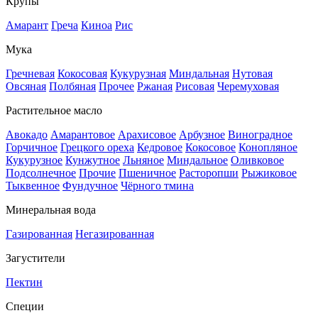
Крупы
Амарант
Греча
Киноа
Рис
Мука
Гречневая
Кокосовая
Кукурузная
Миндальная
Нутовая
Овсяная
Полбяная
Прочее
Ржаная
Рисовая
Черемуховая
Растительное масло
Авокадо
Амарантовое
Арахисовое
Арбузное
Виноградное
Горчичное
Грецкого ореха
Кедровое
Кокосовое
Конопляное
Кукурузное
Кунжутное
Льняное
Миндальное
Оливковое
Подсолнечное
Прочие
Пшеничное
Расторопши
Рыжиковое
Тыквенное
Фундучное
Чёрного тмина
Минеральная вода
Газированная
Негазированная
Загустители
Пектин
Специи