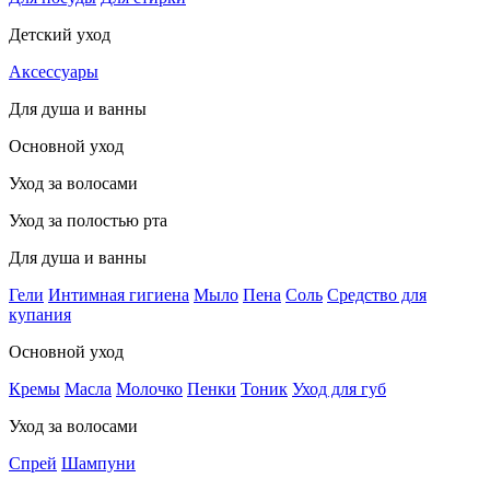
Детский уход
Аксессуары
Для душа и ванны
Основной уход
Уход за волосами
Уход за полостью рта
Для душа и ванны
Гели
Интимная гигиена
Мыло
Пена
Соль
Средство для
купания
Основной уход
Кремы
Масла
Молочко
Пенки
Тоник
Уход для губ
Уход за волосами
Спрей
Шампуни