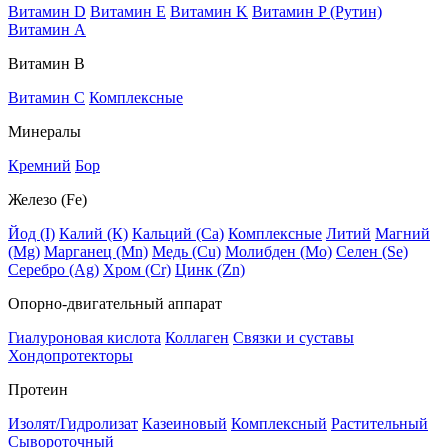
Витамин D
Витамин E
Витамин K
Витамин P (Рутин)
Витамин А
Витамин В
Витамин C
Комплексные
Минералы
Кремний
Бор
Железо (Fe)
Йод (I)
Калий (К)
Кальций (Са)
Комплексные
Литий
Магний
(Mg)
Марганец (Mn)
Медь (Сu)
Молибден (Мо)
Селен (Se)
Серебро (Ag)
Хром (Cr)
Цинк (Zn)
Опорно-двигательный аппарат
Гиалуроновая кислота
Коллаген
Связки и суставы
Хондопротекторы
Протеин
Изолят/Гидролизат
Казеиновый
Комплексный
Растительный
Сывороточный