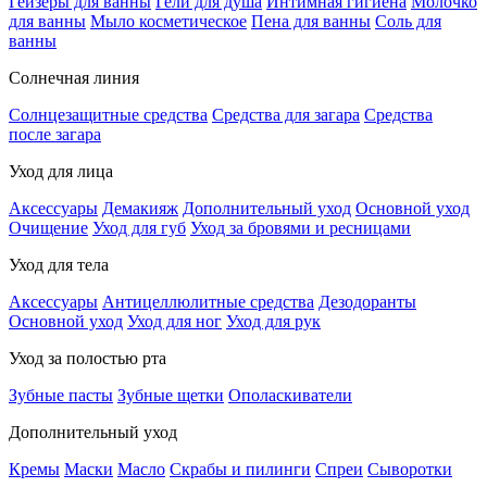
Гейзеры для ванны
Гели для душа
Интимная гигиена
Молочко
для ванны
Мыло косметическое
Пена для ванны
Соль для
ванны
Солнечная линия
Солнцезащитные средства
Средства для загара
Средства
после загара
Уход для лица
Аксессуары
Демакияж
Дополнительный уход
Основной уход
Очищение
Уход для губ
Уход за бровями и ресницами
Уход для тела
Аксессуары
Антицеллюлитные средства
Дезодоранты
Основной уход
Уход для ног
Уход для рук
Уход за полостью рта
Зубные пасты
Зубные щетки
Ополаскиватели
Дополнительный уход
Кремы
Маски
Масло
Скрабы и пилинги
Спреи
Сыворотки