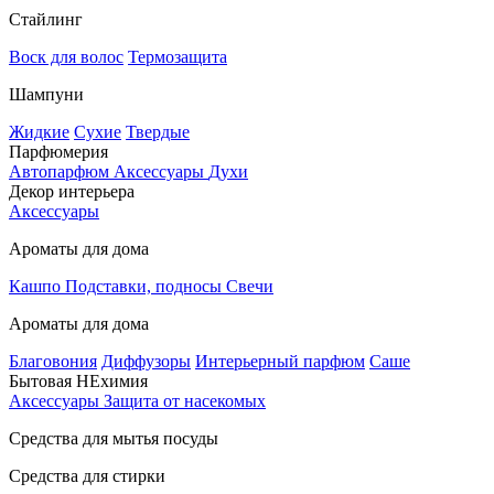
Стайлинг
Воск для волос
Термозащита
Шампуни
Жидкие
Сухие
Твердые
Парфюмерия
Автопарфюм
Аксессуары
Духи
Декор интерьера
Аксессуары
Ароматы для дома
Кашпо
Подставки, подносы
Свечи
Ароматы для дома
Благовония
Диффузоры
Интерьерный парфюм
Саше
Бытовая НЕхимия
Аксессуары
Защита от насекомых
Средства для мытья посуды
Средства для стирки