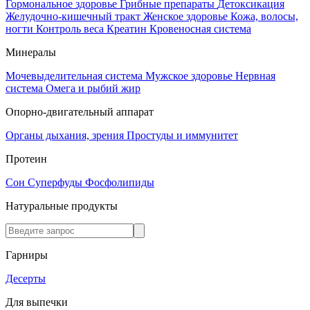
Гормональное здоровье
Грибные препараты
Детоксикация
Желудочно-кишечный тракт
Женское здоровье
Кожа, волосы,
ногти
Контроль веса
Креатин
Кровеносная система
Минералы
Мочевыделительная система
Мужское здоровье
Нервная
система
Омега и рыбий жир
Опорно-двигательный аппарат
Органы дыхания, зрения
Простуды и иммунитет
Протеин
Сон
Суперфуды
Фосфолипиды
Натуральные продукты
Гарниры
Десерты
Для выпечки