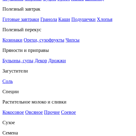
Полезный завтрак
Готовые завтраки
Гранола
Каши
Подушечки
Хлопья
Полезный перекус
Козинаки
Орехи, сухофрукты
Чипсы
Пряности и приправы
Бульоны, супы
Декор
Дрожжи
Загустители
Соль
Специи
Растительное молоко и сливки
Кокосовое
Овсяное
Прочие
Соевое
Сухое
Семена