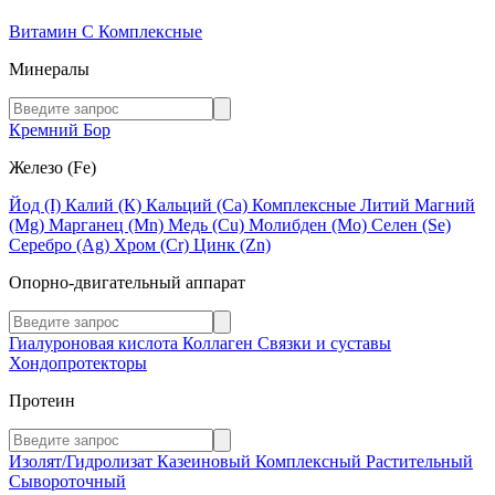
Витамин C
Комплексные
Минералы
Кремний
Бор
Железо (Fe)
Йод (I)
Калий (К)
Кальций (Са)
Комплексные
Литий
Магний
(Mg)
Марганец (Mn)
Медь (Сu)
Молибден (Мо)
Селен (Se)
Серебро (Ag)
Хром (Cr)
Цинк (Zn)
Опорно-двигательный аппарат
Гиалуроновая кислота
Коллаген
Связки и суставы
Хондопротекторы
Протеин
Изолят/Гидролизат
Казеиновый
Комплексный
Растительный
Сывороточный