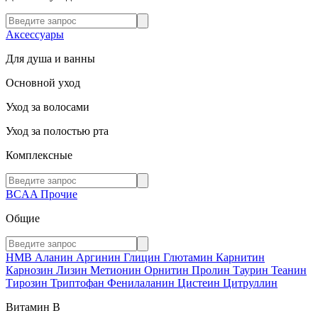
Аксессуары
Для душа и ванны
Основной уход
Уход за волосами
Уход за полостью рта
Комплексные
BCAA
Прочие
Общие
HMB
Аланин
Аргинин
Глицин
Глютамин
Карнитин
Карнозин
Лизин
Метионин
Орнитин
Пролин
Таурин
Теанин
Тирозин
Триптофан
Фенилаланин
Цистеин
Цитруллин
Витамин В