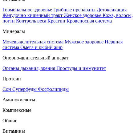
Гормональное здоровье
Грибные препараты
Детоксикация
Желудочно-кишечный тракт
Женское здоровье
Кожа, волосы,
ногти
Контроль веса
Креатин
Кровеносная система
Минералы
Мочевыделительная система
Мужское здоровье
Нервная
система
Омега и рыбий жир
Опорно-двигательный аппарат
Органы дыхания, зрения
Простуды и иммунитет
Протеин
Сон
Суперфуды
Фосфолипиды
Аминокислоты
Комплексные
Общие
Витамины