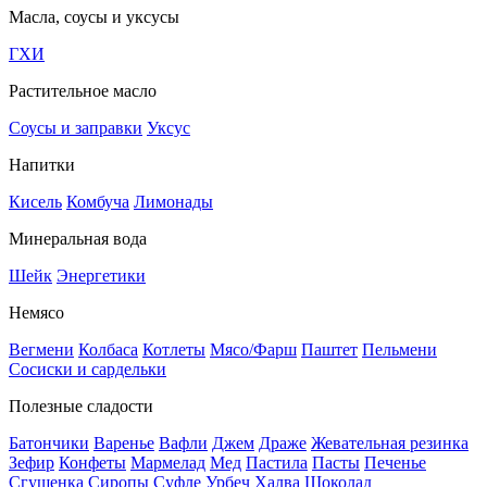
Масла, соусы и уксусы
ГХИ
Растительное масло
Соусы и заправки
Уксус
Напитки
Кисель
Комбуча
Лимонады
Минеральная вода
Шейк
Энергетики
Немясо
Вегмени
Колбаса
Котлеты
Мясо/Фарш
Паштет
Пельмени
Сосиски и сардельки
Полезные сладости
Батончики
Варенье
Вафли
Джем
Драже
Жевательная резинка
Зефир
Конфеты
Мармелад
Мед
Пастила
Пасты
Печенье
Сгущенка
Сиропы
Суфле
Урбеч
Халва
Шоколад