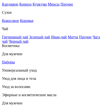
Кардамон
Корица
Куркума
Миксы
Прочие
Сухое
Кокосовое
Коровье
Чай
Гречишный чай
Зеленый чай
Иван-чай
Матча
Прочие
Чага
чай
Черный чай
Косметика
Для мужчин
Наборы
Универсальный уход
Уход для лица и тела
Уход за волосами
Эфирные и косметические масла
Для мужчин