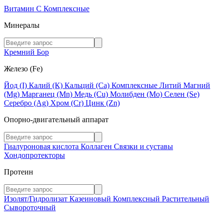
Витамин C
Комплексные
Минералы
Кремний
Бор
Железо (Fe)
Йод (I)
Калий (К)
Кальций (Са)
Комплексные
Литий
Магний
(Mg)
Марганец (Mn)
Медь (Сu)
Молибден (Мо)
Селен (Se)
Серебро (Ag)
Хром (Cr)
Цинк (Zn)
Опорно-двигательный аппарат
Гиалуроновая кислота
Коллаген
Связки и суставы
Хондопротекторы
Протеин
Изолят/Гидролизат
Казеиновый
Комплексный
Растительный
Сывороточный