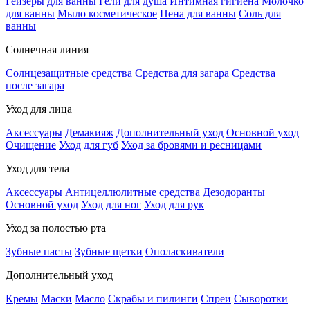
Гейзеры для ванны
Гели для душа
Интимная гигиена
Молочко
для ванны
Мыло косметическое
Пена для ванны
Соль для
ванны
Солнечная линия
Солнцезащитные средства
Средства для загара
Средства
после загара
Уход для лица
Аксессуары
Демакияж
Дополнительный уход
Основной уход
Очищение
Уход для губ
Уход за бровями и ресницами
Уход для тела
Аксессуары
Антицеллюлитные средства
Дезодоранты
Основной уход
Уход для ног
Уход для рук
Уход за полостью рта
Зубные пасты
Зубные щетки
Ополаскиватели
Дополнительный уход
Кремы
Маски
Масло
Скрабы и пилинги
Спреи
Сыворотки