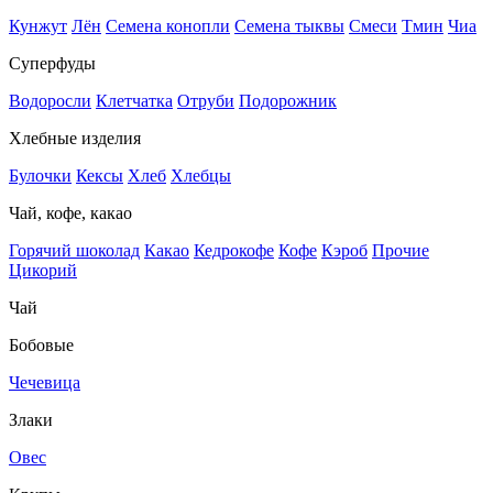
Кунжут
Лён
Семена конопли
Семена тыквы
Смеси
Тмин
Чиа
Суперфуды
Водоросли
Клетчатка
Отруби
Подорожник
Хлебные изделия
Булочки
Кексы
Хлеб
Хлебцы
Чай, кофе, какао
Горячий шоколад
Какао
Кедрокофе
Кофе
Кэроб
Прочие
Цикорий
Чай
Бобовые
Чечевица
Злаки
Овес