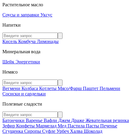
Растительное масло
Соусы и заправки
Уксус
Напитки
Кисель
Комбуча
Лимонады
Минеральная вода
Шейк
Энергетики
Немясо
Вегмени
Колбаса
Котлеты
Мясо/Фарш
Паштет
Пельмени
Сосиски и сардельки
Полезные сладости
Батончики
Варенье
Вафли
Джем
Драже
Жевательная резинка
Зефир
Конфеты
Мармелад
Мед
Пастила
Пасты
Печенье
Сгущенка
Сиропы
Суфле
Урбеч
Халва
Шоколад