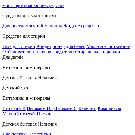
Чистящие и моющие средства
Средства для мытья посуды
Для посудомоечной машины
Жидкие средства
Средства для стирки
Гель для стирки
Кондиционер для белья
Мыло хозяйственное
Отбеливатели и пятновыводители
Стиральные порошки
Для детей
Витамины и минералы
Детская бытовая Нехимия
Детский уход
Витамины и минералы
Витамин В
Витамин D3
Витамин С
Кальций
Комплексы
Магний
Омега3
Прочие
Детская бытовая Нехимия
Для посуды
Для стирки