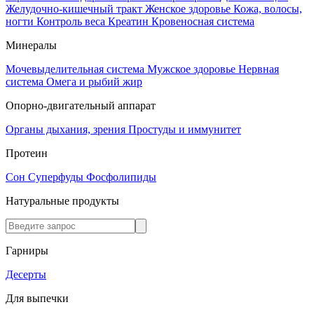
Желудочно-кишечный тракт
Женское здоровье
Кожа, волосы,
ногти
Контроль веса
Креатин
Кровеносная система
Минералы
Мочевыделительная система
Мужское здоровье
Нервная
система
Омега и рыбий жир
Опорно-двигательный аппарат
Органы дыхания, зрения
Простуды и иммунитет
Протеин
Сон
Суперфуды
Фосфолипиды
Натуральные продукты
Гарниры
Десерты
Для выпечки