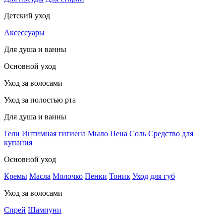
Детский уход
Аксессуары
Для душа и ванны
Основной уход
Уход за волосами
Уход за полостью рта
Для душа и ванны
Гели
Интимная гигиена
Мыло
Пена
Соль
Средство для
купания
Основной уход
Кремы
Масла
Молочко
Пенки
Тоник
Уход для губ
Уход за волосами
Спрей
Шампуни