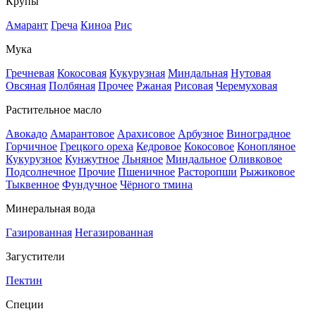
Крупы
Амарант
Греча
Киноа
Рис
Мука
Гречневая
Кокосовая
Кукурузная
Миндальная
Нутовая
Овсяная
Полбяная
Прочее
Ржаная
Рисовая
Черемуховая
Растительное масло
Авокадо
Амарантовое
Арахисовое
Арбузное
Виноградное
Горчичное
Грецкого ореха
Кедровое
Кокосовое
Конопляное
Кукурузное
Кунжутное
Льняное
Миндальное
Оливковое
Подсолнечное
Прочие
Пшеничное
Расторопши
Рыжиковое
Тыквенное
Фундучное
Чёрного тмина
Минеральная вода
Газированная
Негазированная
Загустители
Пектин
Специи