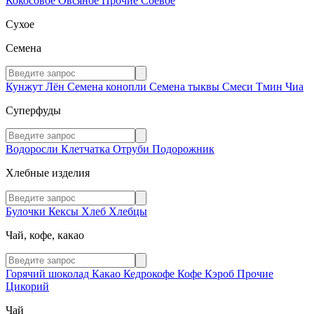
Кокосовое
Овсяное
Прочие
Соевое
Сухое
Семена
Кунжут
Лён
Семена конопли
Семена тыквы
Смеси
Тмин
Чиа
Суперфуды
Водоросли
Клетчатка
Отруби
Подорожник
Хлебные изделия
Булочки
Кексы
Хлеб
Хлебцы
Чай, кофе, какао
Горячий шоколад
Какао
Кедрокофе
Кофе
Кэроб
Прочие
Цикорий
Чай