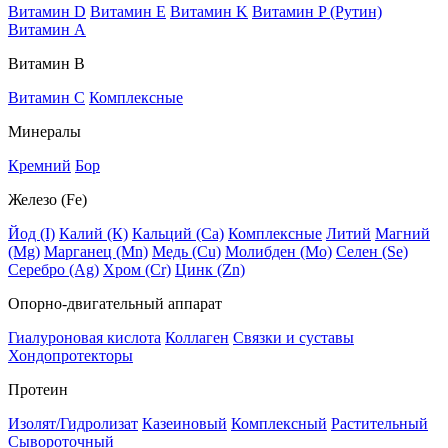
Витамин D
Витамин E
Витамин K
Витамин P (Рутин)
Витамин А
Витамин В
Витамин C
Комплексные
Минералы
Кремний
Бор
Железо (Fe)
Йод (I)
Калий (К)
Кальций (Са)
Комплексные
Литий
Магний
(Mg)
Марганец (Mn)
Медь (Сu)
Молибден (Мо)
Селен (Se)
Серебро (Ag)
Хром (Cr)
Цинк (Zn)
Опорно-двигательный аппарат
Гиалуроновая кислота
Коллаген
Связки и суставы
Хондопротекторы
Протеин
Изолят/Гидролизат
Казеиновый
Комплексный
Растительный
Сывороточный