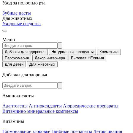
Уход за полостью рта
Зубные пасты
Для животных
Уходовые средства
Меню
Добавки для здоровья
Натуральные продукты
Косметика
Парфюмерия
Декор интерьера
Бытовая НЕхимия
Для детей
Для животных
Добавки для здоровья
Аминокислоты
Адаптогены
Антиоксиданты
Аюрведические препараты
Витаминно-минеральные комплексы
Витамины
Гормональное здоровье
Грибные препараты
Детоксикация