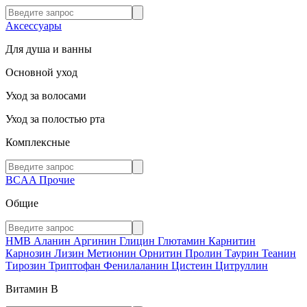
Аксессуары
Для душа и ванны
Основной уход
Уход за волосами
Уход за полостью рта
Комплексные
BCAA
Прочие
Общие
HMB
Аланин
Аргинин
Глицин
Глютамин
Карнитин
Карнозин
Лизин
Метионин
Орнитин
Пролин
Таурин
Теанин
Тирозин
Триптофан
Фенилаланин
Цистеин
Цитруллин
Витамин В