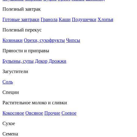
Полезный завтрак
Готовые завтраки
Гранола
Каши
Подушечки
Хлопья
Полезный перекус
Козинаки
Орехи, сухофрукты
Чипсы
Пряности и приправы
Бульоны, супы
Декор
Дрожжи
Загустители
Соль
Специи
Растительное молоко и сливки
Кокосовое
Овсяное
Прочие
Соевое
Сухое
Семена