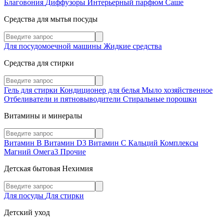
Благовония
Диффузоры
Интерьерный парфюм
Саше
Средства для мытья посуды
Для посудомоечной машины
Жидкие средства
Средства для стирки
Гель для стирки
Кондиционер для белья
Мыло хозяйственное
Отбеливатели и пятновыводители
Стиральные порошки
Витамины и минералы
Витамин В
Витамин D3
Витамин С
Кальций
Комплексы
Магний
Омега3
Прочие
Детская бытовая Нехимия
Для посуды
Для стирки
Детский уход