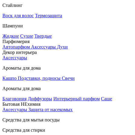
Стайлинг
Воск для волос
Термозащита
Шампуни
Жидкие
Сухие
Твердые
Парфюмерия
Автопарфюм
Аксессуары
Духи
Декор интерьера
Аксессуары
Ароматы для дома
Кашпо
Подставки, подносы
Свечи
Ароматы для дома
Благовония
Диффузоры
Интерьерный парфюм
Саше
Бытовая НЕхимия
Аксессуары
Защита от насекомых
Средства для мытья посуды
Средства для стирки