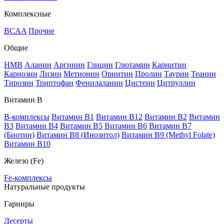
Комплексные
BCAA
Прочие
Общие
HMB
Аланин
Аргинин
Глицин
Глютамин
Карнитин
Карнозин
Лизин
Метионин
Орнитин
Пролин
Таурин
Теанин
Тирозин
Триптофан
Фенилаланин
Цистеин
Цитруллин
Витамин В
B-комплексы
Витамин B1
Витамин B12
Витамин B2
Витамин
B3
Витамин B4
Витамин B5
Витамин B6
Витамин B7
(Биотин)
Витамин B8 (Инозитол)
Витамин B9 (Methyl Folate)
Витамин В10
Железо (Fe)
Fe-комплексы
Натуральные продукты
Гарниры
Десерты