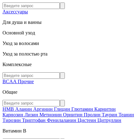
Аксессуары
Для душа и ванны
Основной уход
Уход за волосами
Уход за полостью рта
Комплексные
BCAA
Прочие
Общие
HMB
Аланин
Аргинин
Глицин
Глютамин
Карнитин
Карнозин
Лизин
Метионин
Орнитин
Пролин
Таурин
Теанин
Тирозин
Триптофан
Фенилаланин
Цистеин
Цитруллин
Витамин В