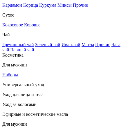
Кардамон
Корица
Куркума
Миксы
Прочие
Сухое
Кокосовое
Коровье
Чай
Гречишный чай
Зеленый чай
Иван-чай
Матча
Прочие
Чага
чай
Черный чай
Косметика
Для мужчин
Наборы
Универсальный уход
Уход для лица и тела
Уход за волосами
Эфирные и косметические масла
Для мужчин