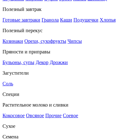
Полезный завтрак
Готовые завтраки
Гранола
Каши
Подушечки
Хлопья
Полезный перекус
Козинаки
Орехи, сухофрукты
Чипсы
Пряности и приправы
Бульоны, супы
Декор
Дрожжи
Загустители
Соль
Специи
Растительное молоко и сливки
Кокосовое
Овсяное
Прочие
Соевое
Сухое
Семена