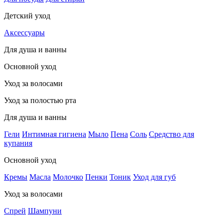
Детский уход
Аксессуары
Для душа и ванны
Основной уход
Уход за волосами
Уход за полостью рта
Для душа и ванны
Гели
Интимная гигиена
Мыло
Пена
Соль
Средство для
купания
Основной уход
Кремы
Масла
Молочко
Пенки
Тоник
Уход для губ
Уход за волосами
Спрей
Шампуни