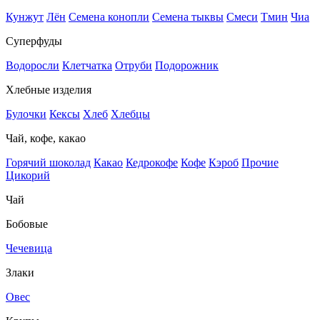
Кунжут
Лён
Семена конопли
Семена тыквы
Смеси
Тмин
Чиа
Суперфуды
Водоросли
Клетчатка
Отруби
Подорожник
Хлебные изделия
Булочки
Кексы
Хлеб
Хлебцы
Чай, кофе, какао
Горячий шоколад
Какао
Кедрокофе
Кофе
Кэроб
Прочие
Цикорий
Чай
Бобовые
Чечевица
Злаки
Овес