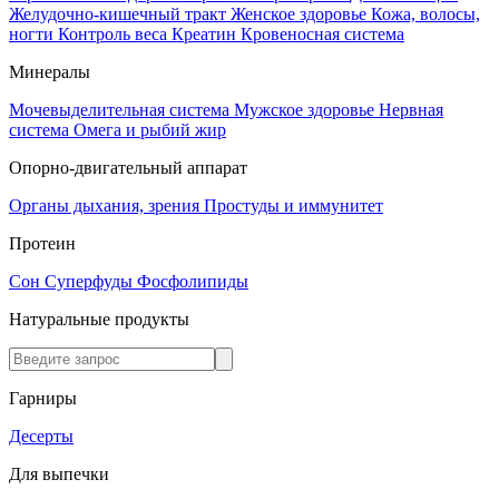
Желудочно-кишечный тракт
Женское здоровье
Кожа, волосы,
ногти
Контроль веса
Креатин
Кровеносная система
Минералы
Мочевыделительная система
Мужское здоровье
Нервная
система
Омега и рыбий жир
Опорно-двигательный аппарат
Органы дыхания, зрения
Простуды и иммунитет
Протеин
Сон
Суперфуды
Фосфолипиды
Натуральные продукты
Гарниры
Десерты
Для выпечки