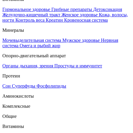
Гормональное здоровье
Грибные препараты
Детоксикация
Желудочно-кишечный тракт
Женское здоровье
Кожа, волосы,
ногти
Контроль веса
Креатин
Кровеносная система
Минералы
Мочевыделительная система
Мужское здоровье
Нервная
система
Омега и рыбий жир
Опорно-двигательный аппарат
Органы дыхания, зрения
Простуды и иммунитет
Протеин
Сон
Суперфуды
Фосфолипиды
Аминокислоты
Комплексные
Общие
Витамины