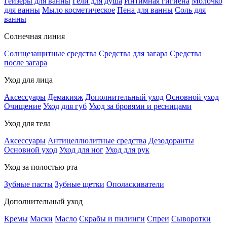
Гейзеры для ванны
Гели для душа
Интимная гигиена
Молочко
для ванны
Мыло косметическое
Пена для ванны
Соль для
ванны
Солнечная линия
Солнцезащитные средства
Средства для загара
Средства
после загара
Уход для лица
Аксессуары
Демакияж
Дополнительный уход
Основной уход
Очищение
Уход для губ
Уход за бровями и ресницами
Уход для тела
Аксессуары
Антицеллюлитные средства
Дезодоранты
Основной уход
Уход для ног
Уход для рук
Уход за полостью рта
Зубные пасты
Зубные щетки
Ополаскиватели
Дополнительный уход
Кремы
Маски
Масло
Скрабы и пилинги
Спреи
Сыворотки