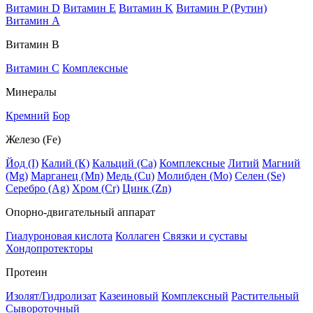
Витамин D
Витамин E
Витамин K
Витамин P (Рутин)
Витамин А
Витамин В
Витамин C
Комплексные
Минералы
Кремний
Бор
Железо (Fe)
Йод (I)
Калий (К)
Кальций (Са)
Комплексные
Литий
Магний
(Mg)
Марганец (Mn)
Медь (Сu)
Молибден (Мо)
Селен (Se)
Серебро (Ag)
Хром (Cr)
Цинк (Zn)
Опорно-двигательный аппарат
Гиалуроновая кислота
Коллаген
Связки и суставы
Хондопротекторы
Протеин
Изолят/Гидролизат
Казеиновый
Комплексный
Растительный
Сывороточный