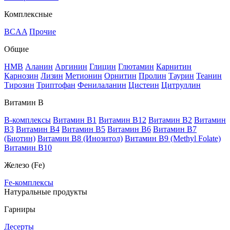
Комплексные
BCAA
Прочие
Общие
HMB
Аланин
Аргинин
Глицин
Глютамин
Карнитин
Карнозин
Лизин
Метионин
Орнитин
Пролин
Таурин
Теанин
Тирозин
Триптофан
Фенилаланин
Цистеин
Цитруллин
Витамин В
B-комплексы
Витамин B1
Витамин B12
Витамин B2
Витамин
B3
Витамин B4
Витамин B5
Витамин B6
Витамин B7
(Биотин)
Витамин B8 (Инозитол)
Витамин B9 (Methyl Folate)
Витамин В10
Железо (Fe)
Fe-комплексы
Натуральные продукты
Гарниры
Десерты