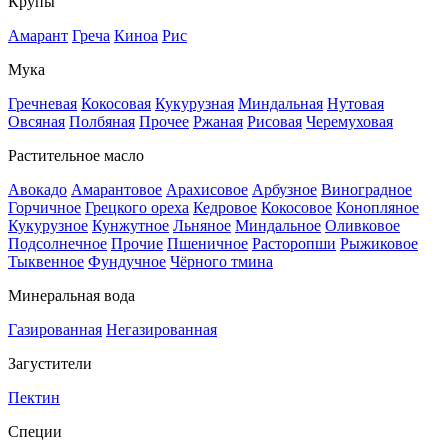
Крупы
Амарант
Греча
Киноа
Рис
Мука
Гречневая
Кокосовая
Кукурузная
Миндальная
Нутовая
Овсяная
Полбяная
Прочее
Ржаная
Рисовая
Черемуховая
Растительное масло
Авокадо
Амарантовое
Арахисовое
Арбузное
Виноградное
Горчичное
Грецкого ореха
Кедровое
Кокосовое
Конопляное
Кукурузное
Кунжутное
Льняное
Миндальное
Оливковое
Подсолнечное
Прочие
Пшеничное
Расторопши
Рыжиковое
Тыквенное
Фундучное
Чёрного тмина
Минеральная вода
Газированная
Негазированная
Загустители
Пектин
Специи