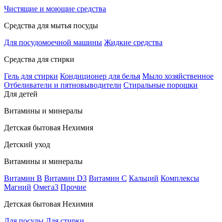
Чистящие и моющие средства
Средства для мытья посуды
Для посудомоечной машины
Жидкие средства
Средства для стирки
Гель для стирки
Кондиционер для белья
Мыло хозяйственное
Отбеливатели и пятновыводители
Стиральные порошки
Для детей
Витамины и минералы
Детская бытовая Нехимия
Детский уход
Витамины и минералы
Витамин В
Витамин D3
Витамин С
Кальций
Комплексы
Магний
Омега3
Прочие
Детская бытовая Нехимия
Для посуды
Для стирки