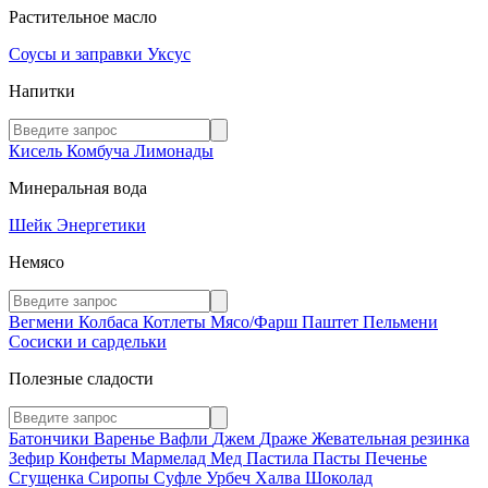
Растительное масло
Соусы и заправки
Уксус
Напитки
Кисель
Комбуча
Лимонады
Минеральная вода
Шейк
Энергетики
Немясо
Вегмени
Колбаса
Котлеты
Мясо/Фарш
Паштет
Пельмени
Сосиски и сардельки
Полезные сладости
Батончики
Варенье
Вафли
Джем
Драже
Жевательная резинка
Зефир
Конфеты
Мармелад
Мед
Пастила
Пасты
Печенье
Сгущенка
Сиропы
Суфле
Урбеч
Халва
Шоколад