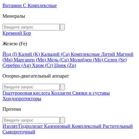
Витамин C
Комплексные
Минералы
Кремний
Бор
Железо (Fe)
Йод (I)
Калий (К)
Кальций (Са)
Комплексные
Литий
Магний
(Mg)
Марганец (Mn)
Медь (Сu)
Молибден (Мо)
Селен (Se)
Серебро (Ag)
Хром (Cr)
Цинк (Zn)
Опорно-двигательный аппарат
Гиалуроновая кислота
Коллаген
Связки и суставы
Хондопротекторы
Протеин
Изолят/Гидролизат
Казеиновый
Комплексный
Растительный
Сывороточный