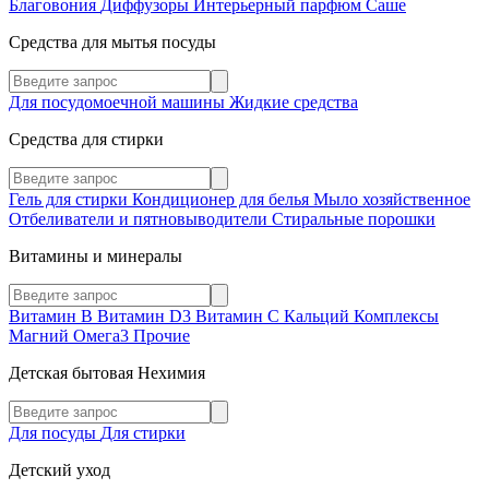
Благовония
Диффузоры
Интерьерный парфюм
Саше
Средства для мытья посуды
Для посудомоечной машины
Жидкие средства
Средства для стирки
Гель для стирки
Кондиционер для белья
Мыло хозяйственное
Отбеливатели и пятновыводители
Стиральные порошки
Витамины и минералы
Витамин В
Витамин D3
Витамин С
Кальций
Комплексы
Магний
Омега3
Прочие
Детская бытовая Нехимия
Для посуды
Для стирки
Детский уход