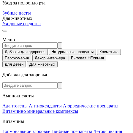
Уход за полостью рта
Зубные пасты
Для животных
Уходовые средства
Меню
Добавки для здоровья
Натуральные продукты
Косметика
Парфюмерия
Декор интерьера
Бытовая НЕхимия
Для детей
Для животных
Добавки для здоровья
Аминокислоты
Адаптогены
Антиоксиданты
Аюрведические препараты
Витаминно-минеральные комплексы
Витамины
Гормональное здоровье
Грибные препараты
Детоксикация