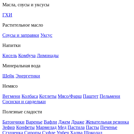
Масла, соусы и уксусы
ГХИ
Растительное масло
Соусы и заправки
Уксус
Напитки
Кисель
Комбуча
Лимонады
Минеральная вода
Шейк
Энергетики
Немясо
Вегмени
Колбаса
Котлеты
Мясо/Фарш
Паштет
Пельмени
Сосиски и сардельки
Полезные сладости
Батончики
Варенье
Вафли
Джем
Драже
Жевательная резинка
Зефир
Конфеты
Мармелад
Мед
Пастила
Пасты
Печенье
Сгущенка
Сиропы
Суфле
Урбеч
Халва
Шоколад