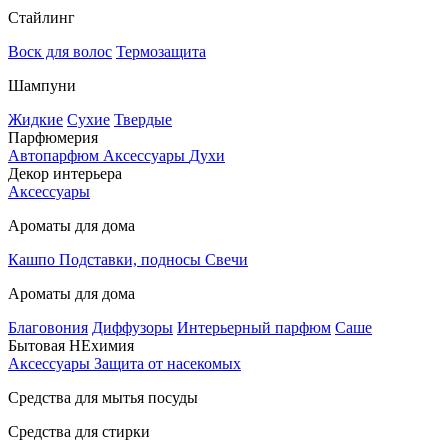
Стайлинг
Воск для волос
Термозащита
Шампуни
Жидкие
Сухие
Твердые
Парфюмерия
Автопарфюм
Аксессуары
Духи
Декор интерьера
Аксессуары
Ароматы для дома
Кашпо
Подставки, подносы
Свечи
Ароматы для дома
Благовония
Диффузоры
Интерьерный парфюм
Саше
Бытовая НЕхимия
Аксессуары
Защита от насекомых
Средства для мытья посуды
Средства для стирки