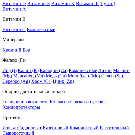
Витамин D
Витамин E
Витамин K
Витамин P (Рутин)
Витамин А
Витамин В
Витамин C
Комплексные
Минералы
Кремний
Бор
Железо (Fe)
Йод (I)
Калий (К)
Кальций (Са)
Комплексные
Литий
Магний
(Mg)
Марганец (Mn)
Медь (Сu)
Молибден (Мо)
Селен (Se)
Серебро (Ag)
Хром (Cr)
Цинк (Zn)
Опорно-двигательный аппарат
Гиалуроновая кислота
Коллаген
Связки и суставы
Хондопротекторы
Протеин
Изолят/Гидролизат
Казеиновый
Комплексный
Растительный
Сывороточный