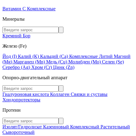
Витамин C
Комплексные
Минералы
Кремний
Бор
Железо (Fe)
Йод (I)
Калий (К)
Кальций (Са)
Комплексные
Литий
Магний
(Mg)
Марганец (Mn)
Медь (Сu)
Молибден (Мо)
Селен (Se)
Серебро (Ag)
Хром (Cr)
Цинк (Zn)
Опорно-двигательный аппарат
Гиалуроновая кислота
Коллаген
Связки и суставы
Хондопротекторы
Протеин
Изолят/Гидролизат
Казеиновый
Комплексный
Растительный
Сывороточный