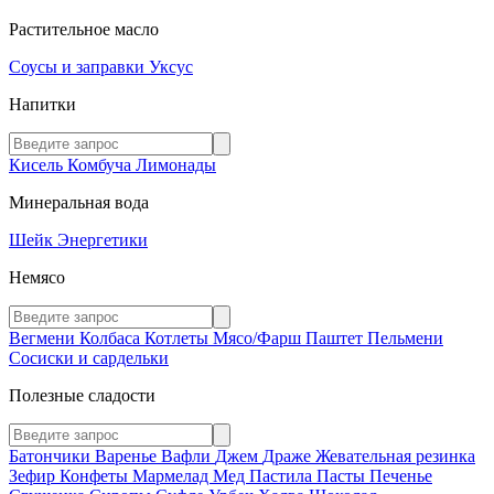
Растительное масло
Соусы и заправки
Уксус
Напитки
Кисель
Комбуча
Лимонады
Минеральная вода
Шейк
Энергетики
Немясо
Вегмени
Колбаса
Котлеты
Мясо/Фарш
Паштет
Пельмени
Сосиски и сардельки
Полезные сладости
Батончики
Варенье
Вафли
Джем
Драже
Жевательная резинка
Зефир
Конфеты
Мармелад
Мед
Пастила
Пасты
Печенье