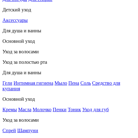
Детский уход
Аксессуары
Для душа и ванны
Основной уход
Уход за волосами
Уход за полостью рта
Для душа и ванны
Гели
Интимная гигиена
Мыло
Пена
Соль
Средство для
купания
Основной уход
Кремы
Масла
Молочко
Пенки
Тоник
Уход для губ
Уход за волосами
Спрей
Шампуни