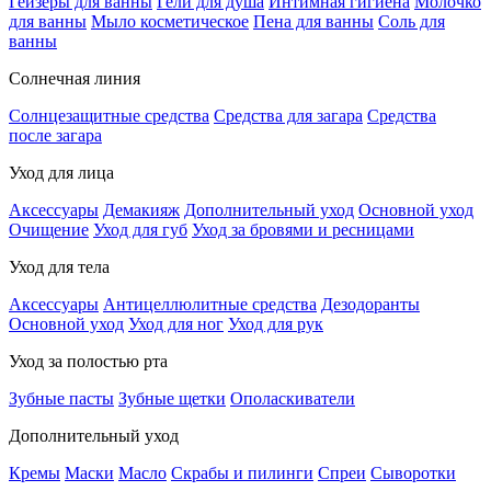
Гейзеры для ванны
Гели для душа
Интимная гигиена
Молочко
для ванны
Мыло косметическое
Пена для ванны
Соль для
ванны
Солнечная линия
Солнцезащитные средства
Средства для загара
Средства
после загара
Уход для лица
Аксессуары
Демакияж
Дополнительный уход
Основной уход
Очищение
Уход для губ
Уход за бровями и ресницами
Уход для тела
Аксессуары
Антицеллюлитные средства
Дезодоранты
Основной уход
Уход для ног
Уход для рук
Уход за полостью рта
Зубные пасты
Зубные щетки
Ополаскиватели
Дополнительный уход
Кремы
Маски
Масло
Скрабы и пилинги
Спреи
Сыворотки