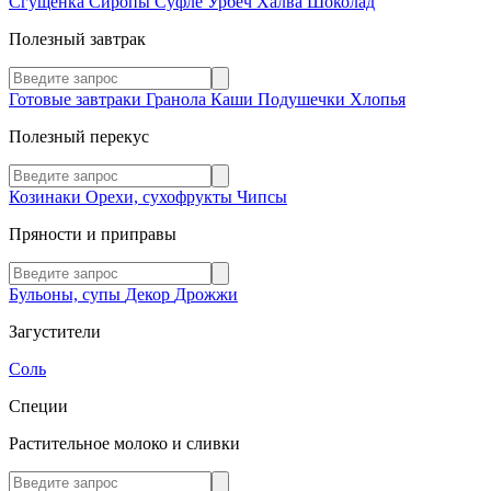
Сгущенка
Сиропы
Суфле
Урбеч
Халва
Шоколад
Полезный завтрак
Готовые завтраки
Гранола
Каши
Подушечки
Хлопья
Полезный перекус
Козинаки
Орехи, сухофрукты
Чипсы
Пряности и приправы
Бульоны, супы
Декор
Дрожжи
Загустители
Соль
Специи
Растительное молоко и сливки