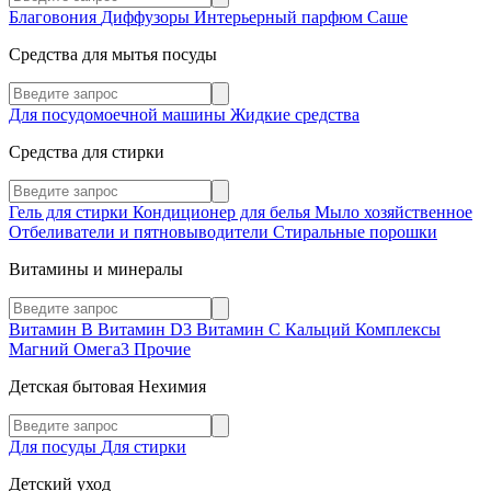
Благовония
Диффузоры
Интерьерный парфюм
Саше
Средства для мытья посуды
Для посудомоечной машины
Жидкие средства
Средства для стирки
Гель для стирки
Кондиционер для белья
Мыло хозяйственное
Отбеливатели и пятновыводители
Стиральные порошки
Витамины и минералы
Витамин В
Витамин D3
Витамин С
Кальций
Комплексы
Магний
Омега3
Прочие
Детская бытовая Нехимия
Для посуды
Для стирки
Детский уход