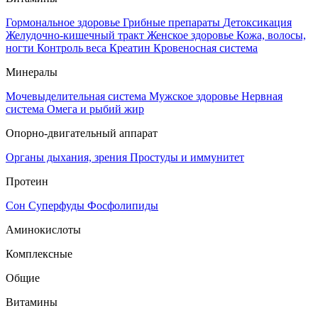
Гормональное здоровье
Грибные препараты
Детоксикация
Желудочно-кишечный тракт
Женское здоровье
Кожа, волосы,
ногти
Контроль веса
Креатин
Кровеносная система
Минералы
Мочевыделительная система
Мужское здоровье
Нервная
система
Омега и рыбий жир
Опорно-двигательный аппарат
Органы дыхания, зрения
Простуды и иммунитет
Протеин
Сон
Суперфуды
Фосфолипиды
Аминокислоты
Комплексные
Общие
Витамины