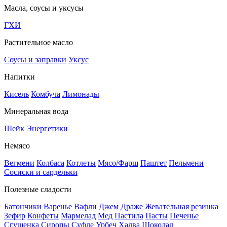
Масла, соусы и уксусы
ГХИ
Растительное масло
Соусы и заправки
Уксус
Напитки
Кисель
Комбуча
Лимонады
Минеральная вода
Шейк
Энергетики
Немясо
Вегмени
Колбаса
Котлеты
Мясо/Фарш
Паштет
Пельмени
Сосиски и сардельки
Полезные сладости
Батончики
Варенье
Вафли
Джем
Драже
Жевательная резинка
Зефир
Конфеты
Мармелад
Мед
Пастила
Пасты
Печенье
Сгущенка
Сиропы
Суфле
Урбеч
Халва
Шоколад