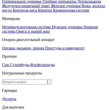
Гормональное здоровье
Грибные препараты
Детоксикация
Желудочно-кишечный тракт
Женское здоровье
Кожа, волосы,
ногти
Контроль веса
Креатин
Кровеносная система
Минералы
Мочевыделительная система
Мужское здоровье
Нервная
система
Омега и рыбий жир
Опорно-двигательный аппарат
Органы дыхания, зрения
Простуды и иммунитет
Протеин
Сон
Суперфуды
Фосфолипиды
Натуральные продукты
Гарниры
Десерты
Для выпечки