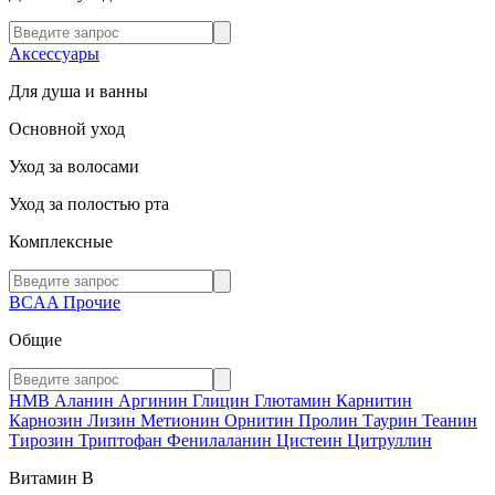
Аксессуары
Для душа и ванны
Основной уход
Уход за волосами
Уход за полостью рта
Комплексные
BCAA
Прочие
Общие
HMB
Аланин
Аргинин
Глицин
Глютамин
Карнитин
Карнозин
Лизин
Метионин
Орнитин
Пролин
Таурин
Теанин
Тирозин
Триптофан
Фенилаланин
Цистеин
Цитруллин
Витамин В