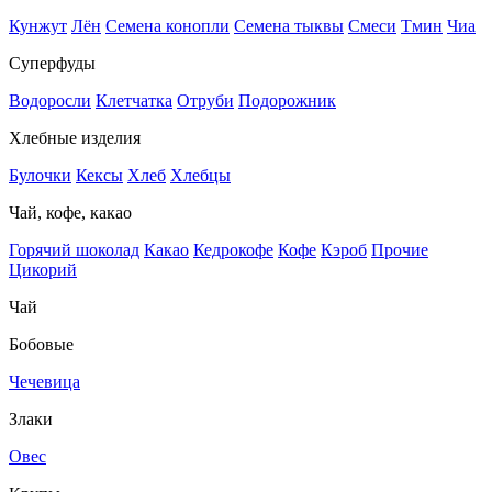
Кунжут
Лён
Семена конопли
Семена тыквы
Смеси
Тмин
Чиа
Суперфуды
Водоросли
Клетчатка
Отруби
Подорожник
Хлебные изделия
Булочки
Кексы
Хлеб
Хлебцы
Чай, кофе, какао
Горячий шоколад
Какао
Кедрокофе
Кофе
Кэроб
Прочие
Цикорий
Чай
Бобовые
Чечевица
Злаки
Овес