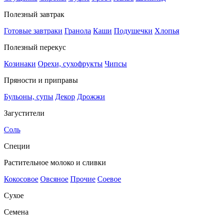
Полезный завтрак
Готовые завтраки
Гранола
Каши
Подушечки
Хлопья
Полезный перекус
Козинаки
Орехи, сухофрукты
Чипсы
Пряности и приправы
Бульоны, супы
Декор
Дрожжи
Загустители
Соль
Специи
Растительное молоко и сливки
Кокосовое
Овсяное
Прочие
Соевое
Сухое
Семена