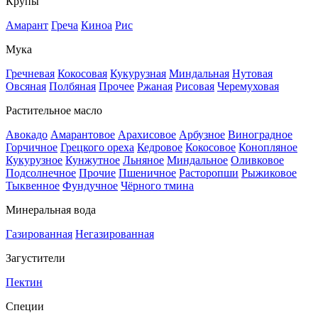
Крупы
Амарант
Греча
Киноа
Рис
Мука
Гречневая
Кокосовая
Кукурузная
Миндальная
Нутовая
Овсяная
Полбяная
Прочее
Ржаная
Рисовая
Черемуховая
Растительное масло
Авокадо
Амарантовое
Арахисовое
Арбузное
Виноградное
Горчичное
Грецкого ореха
Кедровое
Кокосовое
Конопляное
Кукурузное
Кунжутное
Льняное
Миндальное
Оливковое
Подсолнечное
Прочие
Пшеничное
Расторопши
Рыжиковое
Тыквенное
Фундучное
Чёрного тмина
Минеральная вода
Газированная
Негазированная
Загустители
Пектин
Специи