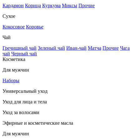
Кардамон
Корица
Куркума
Миксы
Прочие
Сухое
Кокосовое
Коровье
Чай
Гречишный чай
Зеленый чай
Иван-чай
Матча
Прочие
Чага
чай
Черный чай
Косметика
Для мужчин
Наборы
Универсальный уход
Уход для лица и тела
Уход за волосами
Эфирные и косметические масла
Для мужчин