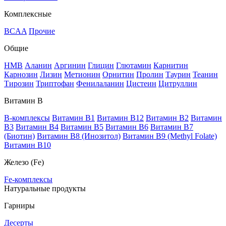
Комплексные
BCAA
Прочие
Общие
HMB
Аланин
Аргинин
Глицин
Глютамин
Карнитин
Карнозин
Лизин
Метионин
Орнитин
Пролин
Таурин
Теанин
Тирозин
Триптофан
Фенилаланин
Цистеин
Цитруллин
Витамин В
B-комплексы
Витамин B1
Витамин B12
Витамин B2
Витамин
B3
Витамин B4
Витамин B5
Витамин B6
Витамин B7
(Биотин)
Витамин B8 (Инозитол)
Витамин B9 (Methyl Folate)
Витамин В10
Железо (Fe)
Fe-комплексы
Натуральные продукты
Гарниры
Десерты