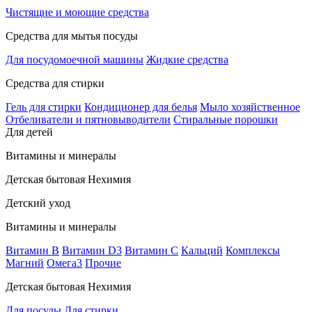
Чистящие и моющие средства
Средства для мытья посуды
Для посудомоечной машины
Жидкие средства
Средства для стирки
Гель для стирки
Кондиционер для белья
Мыло хозяйственное
Отбеливатели и пятновыводители
Стиральные порошки
Для детей
Витамины и минералы
Детская бытовая Нехимия
Детский уход
Витамины и минералы
Витамин В
Витамин D3
Витамин С
Кальций
Комплексы
Магний
Омега3
Прочие
Детская бытовая Нехимия
Для посуды
Для стирки