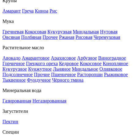
Крупы
Амарант
Греча
Киноа
Рис
Мука
Гречневая
Кокосовая
Кукурузная
Миндальная
Нутовая
Овсяная
Полбяная
Прочее
Ржаная
Рисовая
Черемуховая
Растительное масло
Авокадо
Амарантовое
Арахисовое
Арбузное
Виноградное
Горчичное
Грецкого ореха
Кедровое
Кокосовое
Конопляное
Кукурузное
Кунжутное
Льняное
Миндальное
Оливковое
Подсолнечное
Прочие
Пшеничное
Расторопши
Рыжиковое
Тыквенное
Фундучное
Чёрного тмина
Минеральная вода
Газированная
Негазированная
Загустители
Пектин
Специи