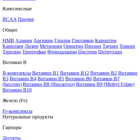
Комплексные
BCAA
Прочие
Общие
HMB
Аланин
Аргинин
Глицин
Глютамин
Карнитин
Карнозин
Лизин
Метионин
Орнитин
Пролин
Таурин
Теанин
Тирозин
Триптофан
Фенилаланин
Цистеин
Цитруллин
Витамин В
B-комплексы
Витамин B1
Витамин B12
Витамин B2
Витамин
B3
Витамин B4
Витамин B5
Витамин B6
Витамин B7
(Биотин)
Витамин B8 (Инозитол)
Витамин B9 (Methyl Folate)
Витамин В10
Железо (Fe)
Fe-комплексы
Натуральные продукты
Гарниры
Десерты