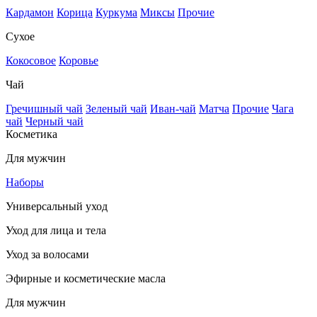
Кардамон
Корица
Куркума
Миксы
Прочие
Сухое
Кокосовое
Коровье
Чай
Гречишный чай
Зеленый чай
Иван-чай
Матча
Прочие
Чага
чай
Черный чай
Косметика
Для мужчин
Наборы
Универсальный уход
Уход для лица и тела
Уход за волосами
Эфирные и косметические масла
Для мужчин