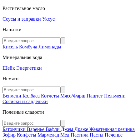
Растительное масло
Соусы и заправки
Уксус
Напитки
Кисель
Комбуча
Лимонады
Минеральная вода
Шейк
Энергетики
Немясо
Вегмени
Колбаса
Котлеты
Мясо/Фарш
Паштет
Пельмени
Сосиски и сардельки
Полезные сладости
Батончики
Варенье
Вафли
Джем
Драже
Жевательная резинка
Зефир
Конфеты
Мармелад
Мед
Пастила
Пасты
Печенье