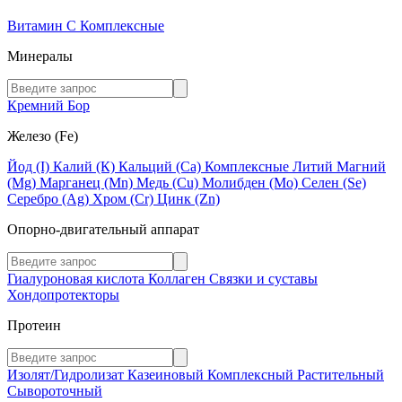
Витамин C
Комплексные
Минералы
Кремний
Бор
Железо (Fe)
Йод (I)
Калий (К)
Кальций (Са)
Комплексные
Литий
Магний
(Mg)
Марганец (Mn)
Медь (Сu)
Молибден (Мо)
Селен (Se)
Серебро (Ag)
Хром (Cr)
Цинк (Zn)
Опорно-двигательный аппарат
Гиалуроновая кислота
Коллаген
Связки и суставы
Хондопротекторы
Протеин
Изолят/Гидролизат
Казеиновый
Комплексный
Растительный
Сывороточный