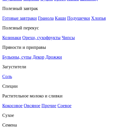
Полезный завтрак
Готовые завтраки
Гранола
Каши
Подушечки
Хлопья
Полезный перекус
Козинаки
Орехи, сухофрукты
Чипсы
Пряности и приправы
Бульоны, супы
Декор
Дрожжи
Загустители
Соль
Специи
Растительное молоко и сливки
Кокосовое
Овсяное
Прочие
Соевое
Сухое
Семена