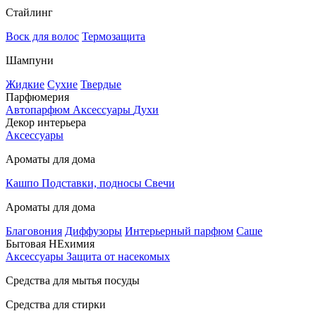
Стайлинг
Воск для волос
Термозащита
Шампуни
Жидкие
Сухие
Твердые
Парфюмерия
Автопарфюм
Аксессуары
Духи
Декор интерьера
Аксессуары
Ароматы для дома
Кашпо
Подставки, подносы
Свечи
Ароматы для дома
Благовония
Диффузоры
Интерьерный парфюм
Саше
Бытовая НЕхимия
Аксессуары
Защита от насекомых
Средства для мытья посуды
Средства для стирки