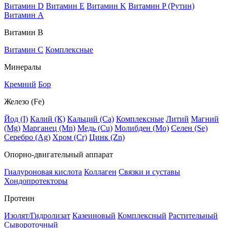
Витамин D
Витамин E
Витамин K
Витамин P (Рутин)
Витамин А
Витамин В
Витамин C
Комплексные
Минералы
Кремний
Бор
Железо (Fe)
Йод (I)
Калий (К)
Кальций (Са)
Комплексные
Литий
Магний
(Mg)
Марганец (Mn)
Медь (Сu)
Молибден (Мо)
Селен (Se)
Серебро (Ag)
Хром (Cr)
Цинк (Zn)
Опорно-двигательный аппарат
Гиалуроновая кислота
Коллаген
Связки и суставы
Хондопротекторы
Протеин
Изолят/Гидролизат
Казеиновый
Комплексный
Растительный
Сывороточный