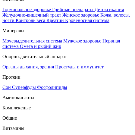
Гормональное здоровье
Грибные препараты
Детоксикация
Желудочно-кишечный тракт
Женское здоровье
Кожа, волосы,
ногти
Контроль веса
Креатин
Кровеносная система
Минералы
Мочевыделительная система
Мужское здоровье
Нервная
система
Омега и рыбий жир
Опорно-двигательный аппарат
Органы дыхания, зрения
Простуды и иммунитет
Протеин
Сон
Суперфуды
Фосфолипиды
Аминокислоты
Комплексные
Общие
Витамины