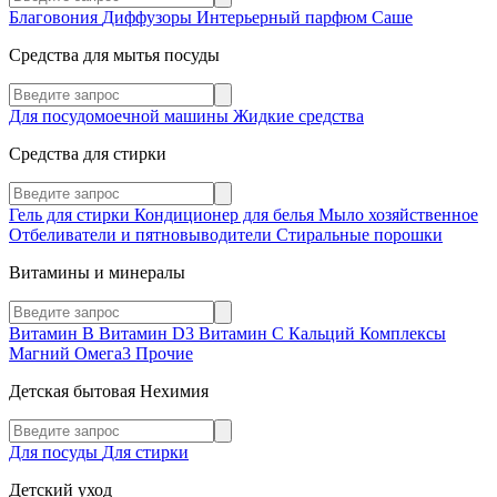
Благовония
Диффузоры
Интерьерный парфюм
Саше
Средства для мытья посуды
Для посудомоечной машины
Жидкие средства
Средства для стирки
Гель для стирки
Кондиционер для белья
Мыло хозяйственное
Отбеливатели и пятновыводители
Стиральные порошки
Витамины и минералы
Витамин В
Витамин D3
Витамин С
Кальций
Комплексы
Магний
Омега3
Прочие
Детская бытовая Нехимия
Для посуды
Для стирки
Детский уход