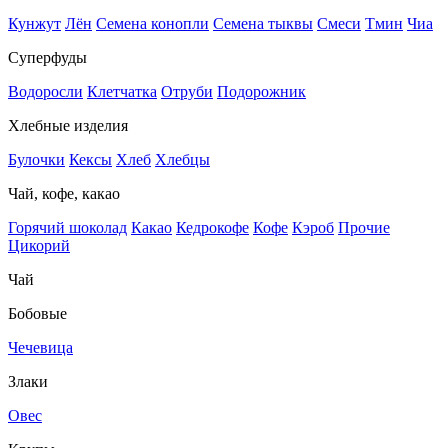
Кунжут
Лён
Семена конопли
Семена тыквы
Смеси
Тмин
Чиа
Суперфуды
Водоросли
Клетчатка
Отруби
Подорожник
Хлебные изделия
Булочки
Кексы
Хлеб
Хлебцы
Чай, кофе, какао
Горячий шоколад
Какао
Кедрокофе
Кофе
Кэроб
Прочие
Цикорий
Чай
Бобовые
Чечевица
Злаки
Овес