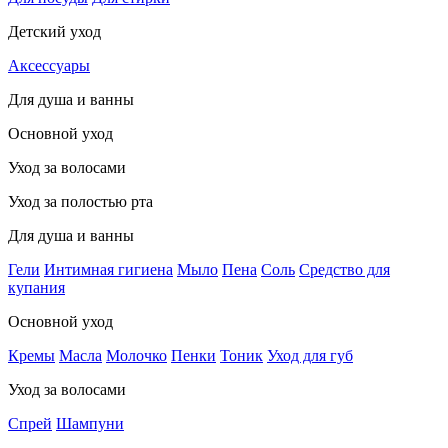
Детский уход
Аксессуары
Для душа и ванны
Основной уход
Уход за волосами
Уход за полостью рта
Для душа и ванны
Гели
Интимная гигиена
Мыло
Пена
Соль
Средство для
купания
Основной уход
Кремы
Масла
Молочко
Пенки
Тоник
Уход для губ
Уход за волосами
Спрей
Шампуни