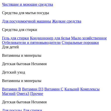
Чистящие и моющие средства
Средства для мытья посуды
Для посудомоечной машины
Жидкие средства
Средства для стирки
Гель для стирки
Кондиционер для белья
Мыло хозяйственное
Отбеливатели и пятновыводители
Стиральные порошки
Для детей
Витамины и минералы
Детская бытовая Нехимия
Детский уход
Витамины и минералы
Витамин В
Витамин D3
Витамин С
Кальций
Комплексы
Магний
Омега3
Прочие
Детская бытовая Нехимия
Для посуды
Для стирки