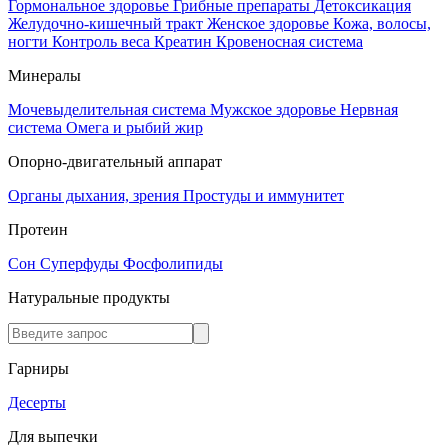
Гормональное здоровье
Грибные препараты
Детоксикация
Желудочно-кишечный тракт
Женское здоровье
Кожа, волосы,
ногти
Контроль веса
Креатин
Кровеносная система
Минералы
Мочевыделительная система
Мужское здоровье
Нервная
система
Омега и рыбий жир
Опорно-двигательный аппарат
Органы дыхания, зрения
Простуды и иммунитет
Протеин
Сон
Суперфуды
Фосфолипиды
Натуральные продукты
Гарниры
Десерты
Для выпечки