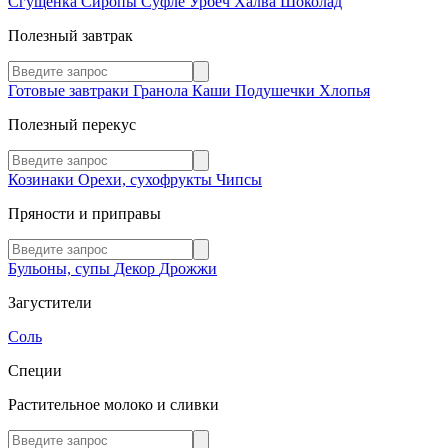
Сгущенка
Сиропы
Суфле
Урбеч
Халва
Шоколад
Полезный завтрак
Готовые завтраки
Гранола
Каши
Подушечки
Хлопья
Полезный перекус
Козинаки
Орехи, сухофрукты
Чипсы
Пряности и приправы
Бульоны, супы
Декор
Дрожжи
Загустители
Соль
Специи
Растительное молоко и сливки