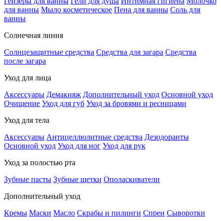
Гейзеры для ванны
Гели для душа
Интимная гигиена
Молочко
для ванны
Мыло косметическое
Пена для ванны
Соль для
ванны
Солнечная линия
Солнцезащитные средства
Средства для загара
Средства
после загара
Уход для лица
Аксессуары
Демакияж
Дополнительный уход
Основной уход
Очищение
Уход для губ
Уход за бровями и ресницами
Уход для тела
Аксессуары
Антицеллюлитные средства
Дезодоранты
Основной уход
Уход для ног
Уход для рук
Уход за полостью рта
Зубные пасты
Зубные щетки
Ополаскиватели
Дополнительный уход
Кремы
Маски
Масло
Скрабы и пилинги
Спреи
Сыворотки