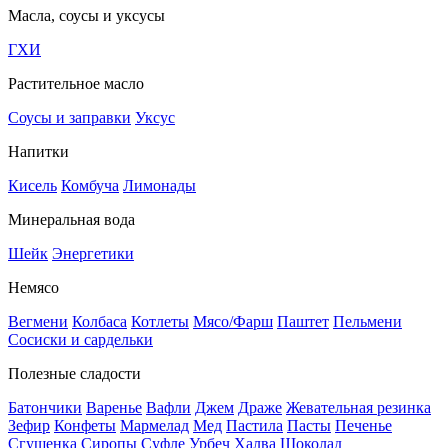
Масла, соусы и уксусы
ГХИ
Растительное масло
Соусы и заправки
Уксус
Напитки
Кисель
Комбуча
Лимонады
Минеральная вода
Шейк
Энергетики
Немясо
Вегмени
Колбаса
Котлеты
Мясо/Фарш
Паштет
Пельмени
Сосиски и сардельки
Полезные сладости
Батончики
Варенье
Вафли
Джем
Драже
Жевательная резинка
Зефир
Конфеты
Мармелад
Мед
Пастила
Пасты
Печенье
Сгущенка
Сиропы
Суфле
Урбеч
Халва
Шоколад