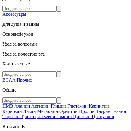
Аксессуары
Для душа и ванны
Основной уход
Уход за волосами
Уход за полостью рта
Комплексные
BCAA
Прочие
Общие
HMB
Аланин
Аргинин
Глицин
Глютамин
Карнитин
Карнозин
Лизин
Метионин
Орнитин
Пролин
Таурин
Теанин
Тирозин
Триптофан
Фенилаланин
Цистеин
Цитруллин
Витамин В