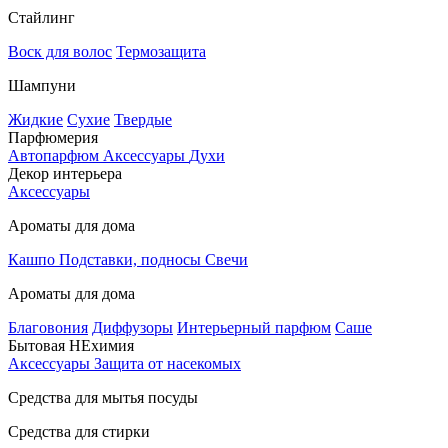
Стайлинг
Воск для волос
Термозащита
Шампуни
Жидкие
Сухие
Твердые
Парфюмерия
Автопарфюм
Аксессуары
Духи
Декор интерьера
Аксессуары
Ароматы для дома
Кашпо
Подставки, подносы
Свечи
Ароматы для дома
Благовония
Диффузоры
Интерьерный парфюм
Саше
Бытовая НЕхимия
Аксессуары
Защита от насекомых
Средства для мытья посуды
Средства для стирки