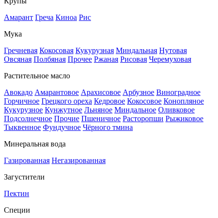
Крупы
Амарант
Греча
Киноа
Рис
Мука
Гречневая
Кокосовая
Кукурузная
Миндальная
Нутовая
Овсяная
Полбяная
Прочее
Ржаная
Рисовая
Черемуховая
Растительное масло
Авокадо
Амарантовое
Арахисовое
Арбузное
Виноградное
Горчичное
Грецкого ореха
Кедровое
Кокосовое
Конопляное
Кукурузное
Кунжутное
Льняное
Миндальное
Оливковое
Подсолнечное
Прочие
Пшеничное
Расторопши
Рыжиковое
Тыквенное
Фундучное
Чёрного тмина
Минеральная вода
Газированная
Негазированная
Загустители
Пектин
Специи