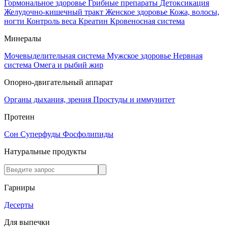
Гормональное здоровье
Грибные препараты
Детоксикация
Желудочно-кишечный тракт
Женское здоровье
Кожа, волосы,
ногти
Контроль веса
Креатин
Кровеносная система
Минералы
Мочевыделительная система
Мужское здоровье
Нервная
система
Омега и рыбий жир
Опорно-двигательный аппарат
Органы дыхания, зрения
Простуды и иммунитет
Протеин
Сон
Суперфуды
Фосфолипиды
Натуральные продукты
Гарниры
Десерты
Для выпечки