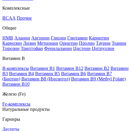
Комплексные
BCAA
Прочие
Общие
HMB
Аланин
Аргинин
Глицин
Глютамин
Карнитин
Карнозин
Лизин
Метионин
Орнитин
Пролин
Таурин
Теанин
Тирозин
Триптофан
Фенилаланин
Цистеин
Цитруллин
Витамин В
B-комплексы
Витамин B1
Витамин B12
Витамин B2
Витамин
B3
Витамин B4
Витамин B5
Витамин B6
Витамин B7
(Биотин)
Витамин B8 (Инозитол)
Витамин B9 (Methyl Folate)
Витамин В10
Железо (Fe)
Fe-комплексы
Натуральные продукты
Гарниры
Десерты