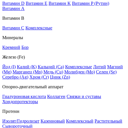
Витамин D
Витамин E
Витамин K
Витамин P (Рутин)
Витамин А
Витамин В
Витамин C
Комплексные
Минералы
Кремний
Бор
Железо (Fe)
Йод (I)
Калий (К)
Кальций (Са)
Комплексные
Литий
Магний
(Mg)
Марганец (Mn)
Медь (Сu)
Молибден (Мо)
Селен (Se)
Серебро (Ag)
Хром (Cr)
Цинк (Zn)
Опорно-двигательный аппарат
Гиалуроновая кислота
Коллаген
Связки и суставы
Хондопротекторы
Протеин
Изолят/Гидролизат
Казеиновый
Комплексный
Растительный
Сывороточный