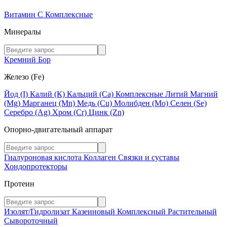
Витамин C
Комплексные
Минералы
Кремний
Бор
Железо (Fe)
Йод (I)
Калий (К)
Кальций (Са)
Комплексные
Литий
Магний
(Mg)
Марганец (Mn)
Медь (Сu)
Молибден (Мо)
Селен (Se)
Серебро (Ag)
Хром (Cr)
Цинк (Zn)
Опорно-двигательный аппарат
Гиалуроновая кислота
Коллаген
Связки и суставы
Хондопротекторы
Протеин
Изолят/Гидролизат
Казеиновый
Комплексный
Растительный
Сывороточный