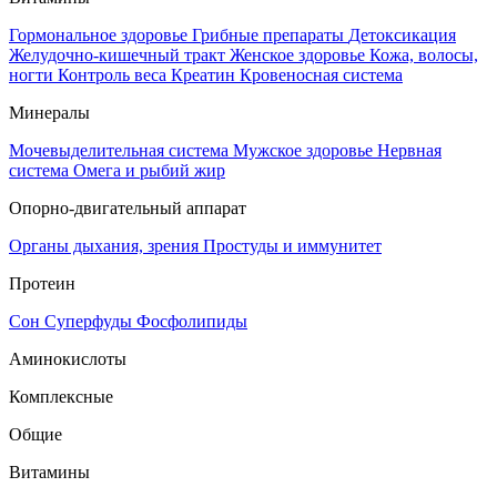
Гормональное здоровье
Грибные препараты
Детоксикация
Желудочно-кишечный тракт
Женское здоровье
Кожа, волосы,
ногти
Контроль веса
Креатин
Кровеносная система
Минералы
Мочевыделительная система
Мужское здоровье
Нервная
система
Омега и рыбий жир
Опорно-двигательный аппарат
Органы дыхания, зрения
Простуды и иммунитет
Протеин
Сон
Суперфуды
Фосфолипиды
Аминокислоты
Комплексные
Общие
Витамины