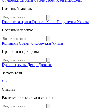
Сгущенка
Сиропы
Суфле
Урбеч
Халва
Шоколад
Полезный завтрак
Готовые завтраки
Гранола
Каши
Подушечки
Хлопья
Полезный перекус
Козинаки
Орехи, сухофрукты
Чипсы
Пряности и приправы
Бульоны, супы
Декор
Дрожжи
Загустители
Соль
Специи
Растительное молоко и сливки