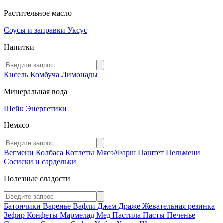
Растительное масло
Соусы и заправки
Уксус
Напитки
Кисель
Комбуча
Лимонады
Минеральная вода
Шейк
Энергетики
Немясо
Вегмени
Колбаса
Котлеты
Мясо/Фарш
Паштет
Пельмени
Сосиски и сардельки
Полезные сладости
Батончики
Варенье
Вафли
Джем
Драже
Жевательная резинка
Зефир
Конфеты
Мармелад
Мед
Пастила
Пасты
Печенье