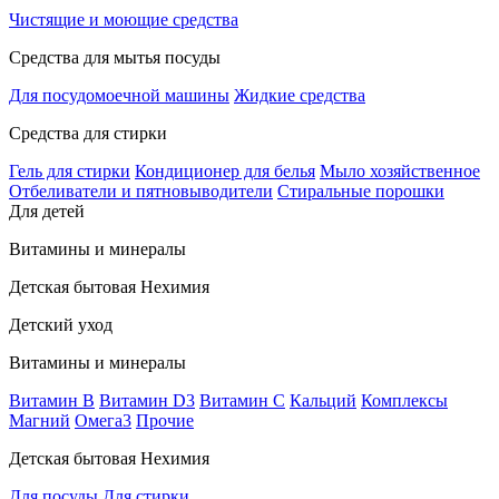
Чистящие и моющие средства
Средства для мытья посуды
Для посудомоечной машины
Жидкие средства
Средства для стирки
Гель для стирки
Кондиционер для белья
Мыло хозяйственное
Отбеливатели и пятновыводители
Стиральные порошки
Для детей
Витамины и минералы
Детская бытовая Нехимия
Детский уход
Витамины и минералы
Витамин В
Витамин D3
Витамин С
Кальций
Комплексы
Магний
Омега3
Прочие
Детская бытовая Нехимия
Для посуды
Для стирки