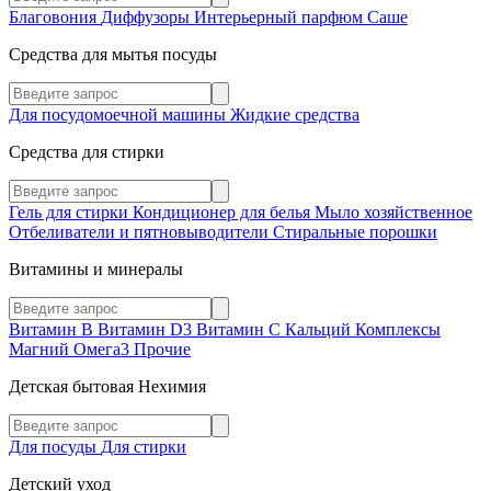
Благовония
Диффузоры
Интерьерный парфюм
Саше
Средства для мытья посуды
Для посудомоечной машины
Жидкие средства
Средства для стирки
Гель для стирки
Кондиционер для белья
Мыло хозяйственное
Отбеливатели и пятновыводители
Стиральные порошки
Витамины и минералы
Витамин В
Витамин D3
Витамин С
Кальций
Комплексы
Магний
Омега3
Прочие
Детская бытовая Нехимия
Для посуды
Для стирки
Детский уход