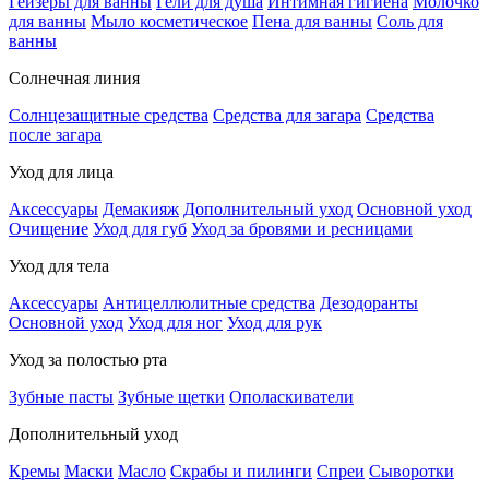
Гейзеры для ванны
Гели для душа
Интимная гигиена
Молочко
для ванны
Мыло косметическое
Пена для ванны
Соль для
ванны
Солнечная линия
Солнцезащитные средства
Средства для загара
Средства
после загара
Уход для лица
Аксессуары
Демакияж
Дополнительный уход
Основной уход
Очищение
Уход для губ
Уход за бровями и ресницами
Уход для тела
Аксессуары
Антицеллюлитные средства
Дезодоранты
Основной уход
Уход для ног
Уход для рук
Уход за полостью рта
Зубные пасты
Зубные щетки
Ополаскиватели
Дополнительный уход
Кремы
Маски
Масло
Скрабы и пилинги
Спреи
Сыворотки