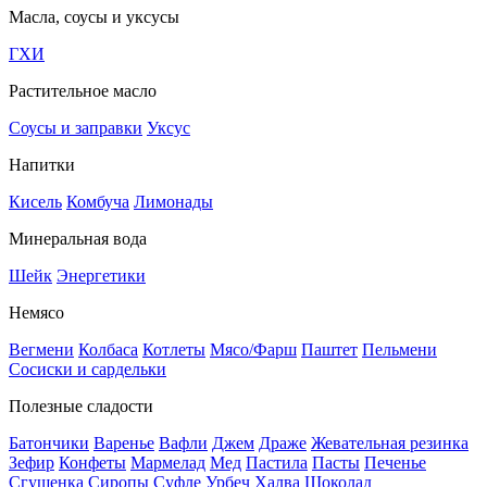
Масла, соусы и уксусы
ГХИ
Растительное масло
Соусы и заправки
Уксус
Напитки
Кисель
Комбуча
Лимонады
Минеральная вода
Шейк
Энергетики
Немясо
Вегмени
Колбаса
Котлеты
Мясо/Фарш
Паштет
Пельмени
Сосиски и сардельки
Полезные сладости
Батончики
Варенье
Вафли
Джем
Драже
Жевательная резинка
Зефир
Конфеты
Мармелад
Мед
Пастила
Пасты
Печенье
Сгущенка
Сиропы
Суфле
Урбеч
Халва
Шоколад