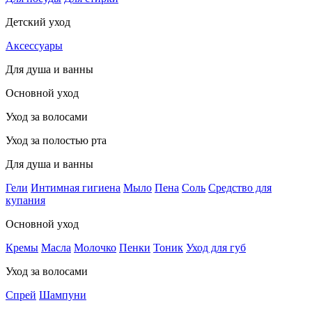
Детский уход
Аксессуары
Для душа и ванны
Основной уход
Уход за волосами
Уход за полостью рта
Для душа и ванны
Гели
Интимная гигиена
Мыло
Пена
Соль
Средство для
купания
Основной уход
Кремы
Масла
Молочко
Пенки
Тоник
Уход для губ
Уход за волосами
Спрей
Шампуни