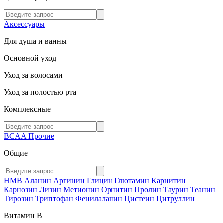
Аксессуары
Для душа и ванны
Основной уход
Уход за волосами
Уход за полостью рта
Комплексные
BCAA
Прочие
Общие
HMB
Аланин
Аргинин
Глицин
Глютамин
Карнитин
Карнозин
Лизин
Метионин
Орнитин
Пролин
Таурин
Теанин
Тирозин
Триптофан
Фенилаланин
Цистеин
Цитруллин
Витамин В