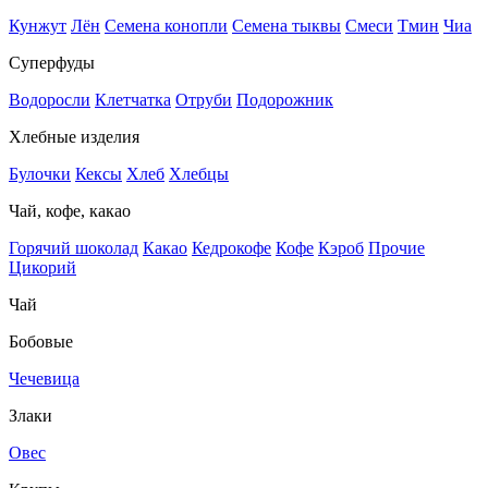
Кунжут
Лён
Семена конопли
Семена тыквы
Смеси
Тмин
Чиа
Суперфуды
Водоросли
Клетчатка
Отруби
Подорожник
Хлебные изделия
Булочки
Кексы
Хлеб
Хлебцы
Чай, кофе, какао
Горячий шоколад
Какао
Кедрокофе
Кофе
Кэроб
Прочие
Цикорий
Чай
Бобовые
Чечевица
Злаки
Овес