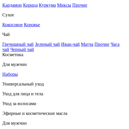
Кардамон
Корица
Куркума
Миксы
Прочие
Сухое
Кокосовое
Коровье
Чай
Гречишный чай
Зеленый чай
Иван-чай
Матча
Прочие
Чага
чай
Черный чай
Косметика
Для мужчин
Наборы
Универсальный уход
Уход для лица и тела
Уход за волосами
Эфирные и косметические масла
Для мужчин