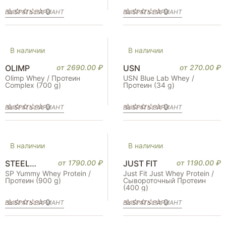
0
0
ВЫБРАТЬ ВАРИАНТ
ВЫБРАТЬ ВАРИАНТ
В наличии
В наличии
OLIMP
от
2690.00
₽
USN
от
270.00
₽
Olimp Whey / Протеин
USN Blue Lab Whey /
Complex (700 g)
Протеин (34 g)
0
0
ВЫБРАТЬ ВАРИАНТ
ВЫБРАТЬ ВАРИАНТ
В наличии
В наличии
STEEL
от
1790.00
₽
JUST FIT
от
1190.00
₽
POWER
SP Yummy Whey Protein /
Just Fit Just Whey Protein /
Протеин (900 g)
Сывороточный Протеин
(400 g)
0
0
ВЫБРАТЬ ВАРИАНТ
ВЫБРАТЬ ВАРИАНТ