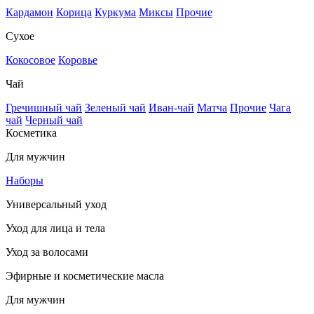
Кардамон
Корица
Куркума
Миксы
Прочие
Сухое
Кокосовое
Коровье
Чай
Гречишный чай
Зеленый чай
Иван-чай
Матча
Прочие
Чага
чай
Черный чай
Косметика
Для мужчин
Наборы
Универсальный уход
Уход для лица и тела
Уход за волосами
Эфирные и косметические масла
Для мужчин