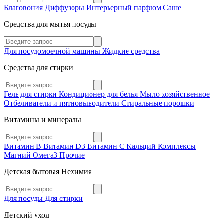
Благовония
Диффузоры
Интерьерный парфюм
Саше
Средства для мытья посуды
Для посудомоечной машины
Жидкие средства
Средства для стирки
Гель для стирки
Кондиционер для белья
Мыло хозяйственное
Отбеливатели и пятновыводители
Стиральные порошки
Витамины и минералы
Витамин В
Витамин D3
Витамин С
Кальций
Комплексы
Магний
Омега3
Прочие
Детская бытовая Нехимия
Для посуды
Для стирки
Детский уход