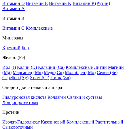
Витамин D
Витамин E
Витамин K
Витамин P (Рутин)
Витамин А
Витамин В
Витамин C
Комплексные
Минералы
Кремний
Бор
Железо (Fe)
Йод (I)
Калий (К)
Кальций (Са)
Комплексные
Литий
Магний
(Mg)
Марганец (Mn)
Медь (Сu)
Молибден (Мо)
Селен (Se)
Серебро (Ag)
Хром (Cr)
Цинк (Zn)
Опорно-двигательный аппарат
Гиалуроновая кислота
Коллаген
Связки и суставы
Хондопротекторы
Протеин
Изолят/Гидролизат
Казеиновый
Комплексный
Растительный
Сывороточный