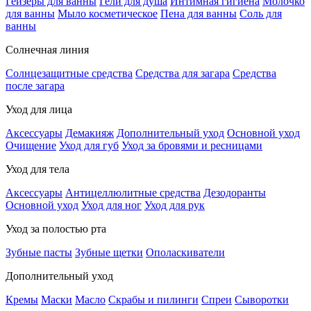
Гейзеры для ванны
Гели для душа
Интимная гигиена
Молочко
для ванны
Мыло косметическое
Пена для ванны
Соль для
ванны
Солнечная линия
Солнцезащитные средства
Средства для загара
Средства
после загара
Уход для лица
Аксессуары
Демакияж
Дополнительный уход
Основной уход
Очищение
Уход для губ
Уход за бровями и ресницами
Уход для тела
Аксессуары
Антицеллюлитные средства
Дезодоранты
Основной уход
Уход для ног
Уход для рук
Уход за полостью рта
Зубные пасты
Зубные щетки
Ополаскиватели
Дополнительный уход
Кремы
Маски
Масло
Скрабы и пилинги
Спреи
Сыворотки