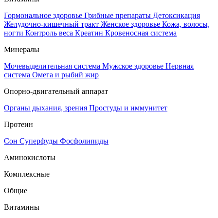
Гормональное здоровье
Грибные препараты
Детоксикация
Желудочно-кишечный тракт
Женское здоровье
Кожа, волосы,
ногти
Контроль веса
Креатин
Кровеносная система
Минералы
Мочевыделительная система
Мужское здоровье
Нервная
система
Омега и рыбий жир
Опорно-двигательный аппарат
Органы дыхания, зрения
Простуды и иммунитет
Протеин
Сон
Суперфуды
Фосфолипиды
Аминокислоты
Комплексные
Общие
Витамины