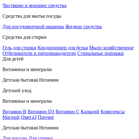
Чистящие и моющие средства
Средства для мытья посуды
Для посудомоечной машины
Жидкие средства
Средства для стирки
Гель для стирки
Кондиционер для белья
Мыло хозяйственное
Отбеливатели и пятновыводители
Стиральные порошки
Для детей
Витамины и минералы
Детская бытовая Нехимия
Детский уход
Витамины и минералы
Витамин В
Витамин D3
Витамин С
Кальций
Комплексы
Магний
Омега3
Прочие
Детская бытовая Нехимия
Для посуды
Для стирки