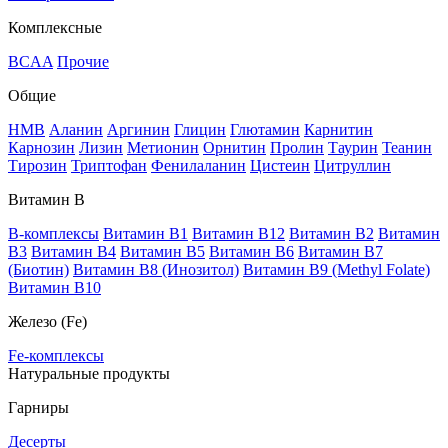
Комплексные
BCAA
Прочие
Общие
HMB
Аланин
Аргинин
Глицин
Глютамин
Карнитин
Карнозин
Лизин
Метионин
Орнитин
Пролин
Таурин
Теанин
Тирозин
Триптофан
Фенилаланин
Цистеин
Цитруллин
Витамин В
B-комплексы
Витамин B1
Витамин B12
Витамин B2
Витамин
B3
Витамин B4
Витамин B5
Витамин B6
Витамин B7
(Биотин)
Витамин B8 (Инозитол)
Витамин B9 (Methyl Folate)
Витамин В10
Железо (Fe)
Fe-комплексы
Натуральные продукты
Гарниры
Десерты