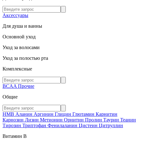
Аксессуары
Для душа и ванны
Основной уход
Уход за волосами
Уход за полостью рта
Комплексные
BCAA
Прочие
Общие
HMB
Аланин
Аргинин
Глицин
Глютамин
Карнитин
Карнозин
Лизин
Метионин
Орнитин
Пролин
Таурин
Теанин
Тирозин
Триптофан
Фенилаланин
Цистеин
Цитруллин
Витамин В