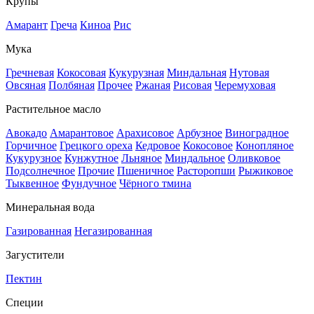
Крупы
Амарант
Греча
Киноа
Рис
Мука
Гречневая
Кокосовая
Кукурузная
Миндальная
Нутовая
Овсяная
Полбяная
Прочее
Ржаная
Рисовая
Черемуховая
Растительное масло
Авокадо
Амарантовое
Арахисовое
Арбузное
Виноградное
Горчичное
Грецкого ореха
Кедровое
Кокосовое
Конопляное
Кукурузное
Кунжутное
Льняное
Миндальное
Оливковое
Подсолнечное
Прочие
Пшеничное
Расторопши
Рыжиковое
Тыквенное
Фундучное
Чёрного тмина
Минеральная вода
Газированная
Негазированная
Загустители
Пектин
Специи