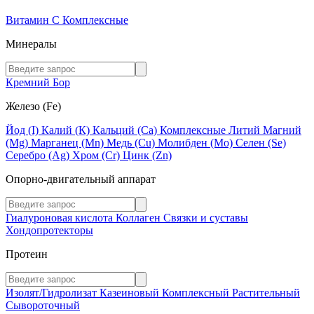
Витамин C
Комплексные
Минералы
Кремний
Бор
Железо (Fe)
Йод (I)
Калий (К)
Кальций (Са)
Комплексные
Литий
Магний
(Mg)
Марганец (Mn)
Медь (Сu)
Молибден (Мо)
Селен (Se)
Серебро (Ag)
Хром (Cr)
Цинк (Zn)
Опорно-двигательный аппарат
Гиалуроновая кислота
Коллаген
Связки и суставы
Хондопротекторы
Протеин
Изолят/Гидролизат
Казеиновый
Комплексный
Растительный
Сывороточный