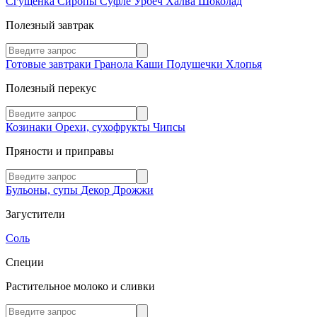
Сгущенка
Сиропы
Суфле
Урбеч
Халва
Шоколад
Полезный завтрак
Готовые завтраки
Гранола
Каши
Подушечки
Хлопья
Полезный перекус
Козинаки
Орехи, сухофрукты
Чипсы
Пряности и приправы
Бульоны, супы
Декор
Дрожжи
Загустители
Соль
Специи
Растительное молоко и сливки