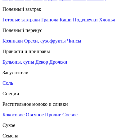
Полезный завтрак
Готовые завтраки
Гранола
Каши
Подушечки
Хлопья
Полезный перекус
Козинаки
Орехи, сухофрукты
Чипсы
Пряности и приправы
Бульоны, супы
Декор
Дрожжи
Загустители
Соль
Специи
Растительное молоко и сливки
Кокосовое
Овсяное
Прочие
Соевое
Сухое
Семена