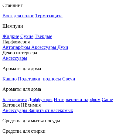
Стайлинг
Воск для волос
Термозащита
Шампуни
Жидкие
Сухие
Твердые
Парфюмерия
Автопарфюм
Аксессуары
Духи
Декор интерьера
Аксессуары
Ароматы для дома
Кашпо
Подставки, подносы
Свечи
Ароматы для дома
Благовония
Диффузоры
Интерьерный парфюм
Саше
Бытовая НЕхимия
Аксессуары
Защита от насекомых
Средства для мытья посуды
Средства для стирки