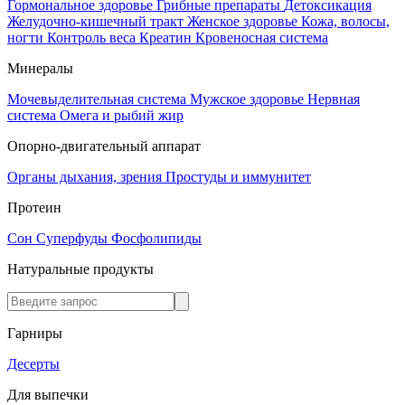
Гормональное здоровье
Грибные препараты
Детоксикация
Желудочно-кишечный тракт
Женское здоровье
Кожа, волосы,
ногти
Контроль веса
Креатин
Кровеносная система
Минералы
Мочевыделительная система
Мужское здоровье
Нервная
система
Омега и рыбий жир
Опорно-двигательный аппарат
Органы дыхания, зрения
Простуды и иммунитет
Протеин
Сон
Суперфуды
Фосфолипиды
Натуральные продукты
Гарниры
Десерты
Для выпечки