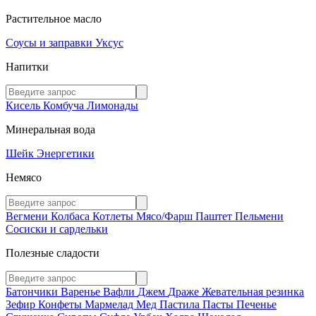
Растительное масло
Соусы и заправки
Уксус
Напитки
Кисель
Комбуча
Лимонады
Минеральная вода
Шейк
Энергетики
Немясо
Вегмени
Колбаса
Котлеты
Мясо/Фарш
Паштет
Пельмени
Сосиски и сардельки
Полезные сладости
Батончики
Варенье
Вафли
Джем
Драже
Жевательная резинка
Зефир
Конфеты
Мармелад
Мед
Пастила
Пасты
Печенье