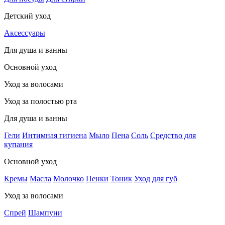
Детский уход
Аксессуары
Для душа и ванны
Основной уход
Уход за волосами
Уход за полостью рта
Для душа и ванны
Гели
Интимная гигиена
Мыло
Пена
Соль
Средство для
купания
Основной уход
Кремы
Масла
Молочко
Пенки
Тоник
Уход для губ
Уход за волосами
Спрей
Шампуни