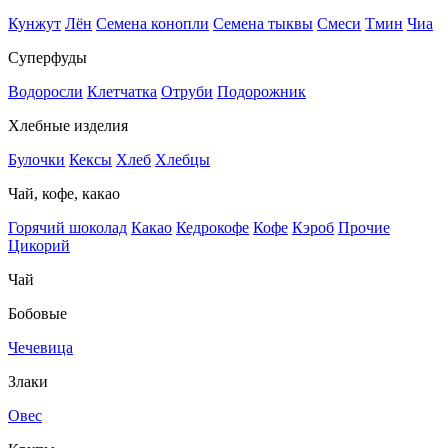
Кунжут
Лён
Семена конопли
Семена тыквы
Смеси
Тмин
Чиа
Суперфуды
Водоросли
Клетчатка
Отруби
Подорожник
Хлебные изделия
Булочки
Кексы
Хлеб
Хлебцы
Чай, кофе, какао
Горячий шоколад
Какао
Кедрокофе
Кофе
Кэроб
Прочие
Цикорий
Чай
Бобовые
Чечевица
Злаки
Овес