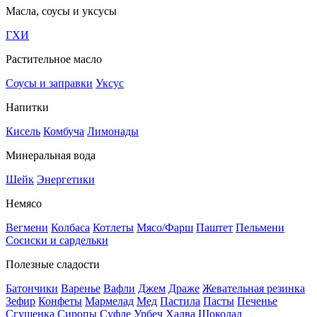
Масла, соусы и уксусы
ГХИ
Растительное масло
Соусы и заправки
Уксус
Напитки
Кисель
Комбуча
Лимонады
Минеральная вода
Шейк
Энергетики
Немясо
Вегмени
Колбаса
Котлеты
Мясо/Фарш
Паштет
Пельмени
Сосиски и сардельки
Полезные сладости
Батончики
Варенье
Вафли
Джем
Драже
Жевательная резинка
Зефир
Конфеты
Мармелад
Мед
Пастила
Пасты
Печенье
Сгущенка
Сиропы
Суфле
Урбеч
Халва
Шоколад