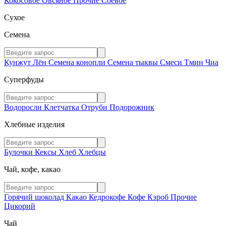
Кокосовое
Овсяное
Прочие
Соевое
Сухое
Семена
Кунжут
Лён
Семена конопли
Семена тыквы
Смеси
Тмин
Чиа
Суперфуды
Водоросли
Клетчатка
Отруби
Подорожник
Хлебные изделия
Булочки
Кексы
Хлеб
Хлебцы
Чай, кофе, какао
Горячий шоколад
Какао
Кедрокофе
Кофе
Кэроб
Прочие
Цикорий
Чай