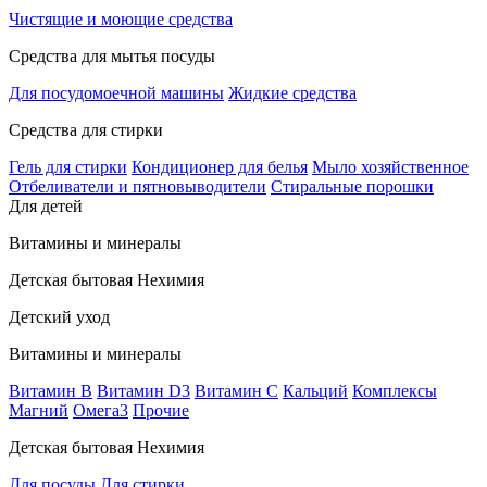
Чистящие и моющие средства
Средства для мытья посуды
Для посудомоечной машины
Жидкие средства
Средства для стирки
Гель для стирки
Кондиционер для белья
Мыло хозяйственное
Отбеливатели и пятновыводители
Стиральные порошки
Для детей
Витамины и минералы
Детская бытовая Нехимия
Детский уход
Витамины и минералы
Витамин В
Витамин D3
Витамин С
Кальций
Комплексы
Магний
Омега3
Прочие
Детская бытовая Нехимия
Для посуды
Для стирки