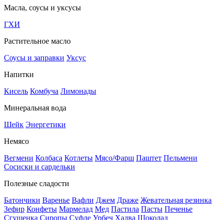
Масла, соусы и уксусы
ГХИ
Растительное масло
Соусы и заправки
Уксус
Напитки
Кисель
Комбуча
Лимонады
Минеральная вода
Шейк
Энергетики
Немясо
Вегмени
Колбаса
Котлеты
Мясо/Фарш
Паштет
Пельмени
Сосиски и сардельки
Полезные сладости
Батончики
Варенье
Вафли
Джем
Драже
Жевательная резинка
Зефир
Конфеты
Мармелад
Мед
Пастила
Пасты
Печенье
Сгущенка
Сиропы
Суфле
Урбеч
Халва
Шоколад