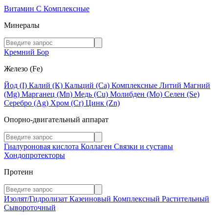
Витамин C
Комплексные
Минералы
Кремний
Бор
Железо (Fe)
Йод (I)
Калий (К)
Кальций (Са)
Комплексные
Литий
Магний
(Mg)
Марганец (Mn)
Медь (Сu)
Молибден (Мо)
Селен (Se)
Серебро (Ag)
Хром (Cr)
Цинк (Zn)
Опорно-двигательный аппарат
Гиалуроновая кислота
Коллаген
Связки и суставы
Хондопротекторы
Протеин
Изолят/Гидролизат
Казеиновый
Комплексный
Растительный
Сывороточный