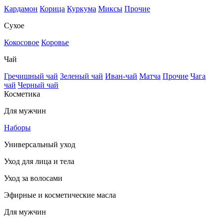
Кардамон
Корица
Куркума
Миксы
Прочие
Сухое
Кокосовое
Коровье
Чай
Гречишный чай
Зеленый чай
Иван-чай
Матча
Прочие
Чага
чай
Черный чай
Косметика
Для мужчин
Наборы
Универсальный уход
Уход для лица и тела
Уход за волосами
Эфирные и косметические масла
Для мужчин