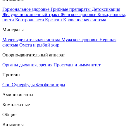
Гормональное здоровье
Грибные препараты
Детоксикация
Желудочно-кишечный тракт
Женское здоровье
Кожа, волосы,
ногти
Контроль веса
Креатин
Кровеносная система
Минералы
Мочевыделительная система
Мужское здоровье
Нервная
система
Омега и рыбий жир
Опорно-двигательный аппарат
Органы дыхания, зрения
Простуды и иммунитет
Протеин
Сон
Суперфуды
Фосфолипиды
Аминокислоты
Комплексные
Общие
Витамины