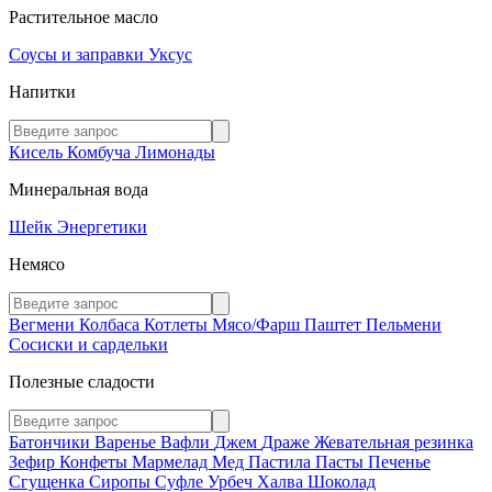
Растительное масло
Соусы и заправки
Уксус
Напитки
Кисель
Комбуча
Лимонады
Минеральная вода
Шейк
Энергетики
Немясо
Вегмени
Колбаса
Котлеты
Мясо/Фарш
Паштет
Пельмени
Сосиски и сардельки
Полезные сладости
Батончики
Варенье
Вафли
Джем
Драже
Жевательная резинка
Зефир
Конфеты
Мармелад
Мед
Пастила
Пасты
Печенье
Сгущенка
Сиропы
Суфле
Урбеч
Халва
Шоколад