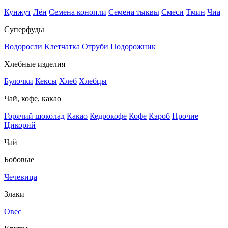
Кунжут
Лён
Семена конопли
Семена тыквы
Смеси
Тмин
Чиа
Суперфуды
Водоросли
Клетчатка
Отруби
Подорожник
Хлебные изделия
Булочки
Кексы
Хлеб
Хлебцы
Чай, кофе, какао
Горячий шоколад
Какао
Кедрокофе
Кофе
Кэроб
Прочие
Цикорий
Чай
Бобовые
Чечевица
Злаки
Овес