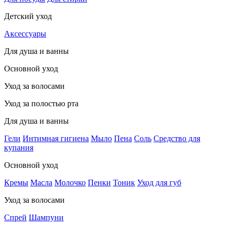
Детский уход
Аксессуары
Для душа и ванны
Основной уход
Уход за волосами
Уход за полостью рта
Для душа и ванны
Гели
Интимная гигиена
Мыло
Пена
Соль
Средство для
купания
Основной уход
Кремы
Масла
Молочко
Пенки
Тоник
Уход для губ
Уход за волосами
Спрей
Шампуни