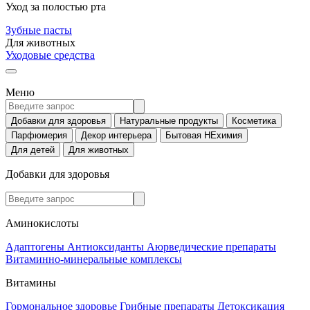
Уход за полостью рта
Зубные пасты
Для животных
Уходовые средства
Меню
Добавки для здоровья
Натуральные продукты
Косметика
Парфюмерия
Декор интерьера
Бытовая НЕхимия
Для детей
Для животных
Добавки для здоровья
Аминокислоты
Адаптогены
Антиоксиданты
Аюрведические препараты
Витаминно-минеральные комплексы
Витамины
Гормональное здоровье
Грибные препараты
Детоксикация