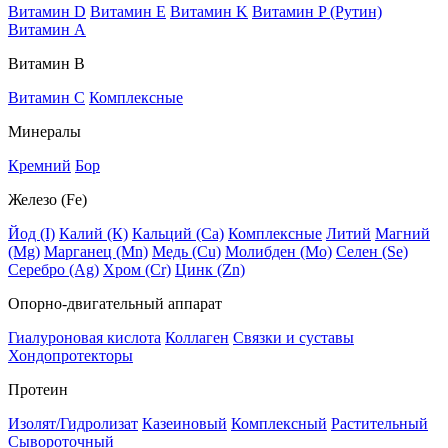
Витамин D
Витамин E
Витамин K
Витамин P (Рутин)
Витамин А
Витамин В
Витамин C
Комплексные
Минералы
Кремний
Бор
Железо (Fe)
Йод (I)
Калий (К)
Кальций (Са)
Комплексные
Литий
Магний
(Mg)
Марганец (Mn)
Медь (Сu)
Молибден (Мо)
Селен (Se)
Серебро (Ag)
Хром (Cr)
Цинк (Zn)
Опорно-двигательный аппарат
Гиалуроновая кислота
Коллаген
Связки и суставы
Хондопротекторы
Протеин
Изолят/Гидролизат
Казеиновый
Комплексный
Растительный
Сывороточный