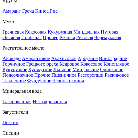
Крупы
Амарант
Греча
Киноа
Рис
Мука
Гречневая
Кокосовая
Кукурузная
Миндальная
Нутовая
Овсяная
Полбяная
Прочее
Ржаная
Рисовая
Черемуховая
Растительное масло
Авокадо
Амарантовое
Арахисовое
Арбузное
Виноградное
Горчичное
Грецкого ореха
Кедровое
Кокосовое
Конопляное
Кукурузное
Кунжутное
Льняное
Миндальное
Оливковое
Подсолнечное
Прочие
Пшеничное
Расторопши
Рыжиковое
Тыквенное
Фундучное
Чёрного тмина
Минеральная вода
Газированная
Негазированная
Загустители
Пектин
Специи