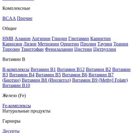
Комплексные
BCAA
Прочие
Общие
HMB
Аланин
Аргинин
Глицин
Глютамин
Карнитин
Карнозин
Лизин
Метионин
Орнитин
Пролин
Таурин
Теанин
Тирозин
Триптофан
Фенилаланин
Цистеин
Цитруллин
Витамин В
B-комплексы
Витамин B1
Витамин B12
Витамин B2
Витамин
B3
Витамин B4
Витамин B5
Витамин B6
Витамин B7
(Биотин)
Витамин B8 (Инозитол)
Витамин B9 (Methyl Folate)
Витамин В10
Железо (Fe)
Fe-комплексы
Натуральные продукты
Гарниры
Десерты