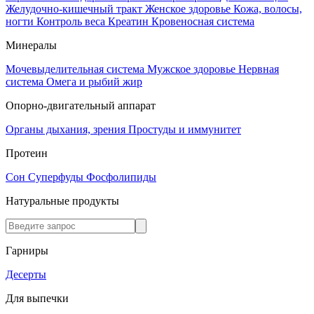
Желудочно-кишечный тракт
Женское здоровье
Кожа, волосы,
ногти
Контроль веса
Креатин
Кровеносная система
Минералы
Мочевыделительная система
Мужское здоровье
Нервная
система
Омега и рыбий жир
Опорно-двигательный аппарат
Органы дыхания, зрения
Простуды и иммунитет
Протеин
Сон
Суперфуды
Фосфолипиды
Натуральные продукты
Гарниры
Десерты
Для выпечки