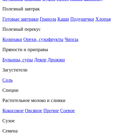
Полезный завтрак
Готовые завтраки
Гранола
Каши
Подушечки
Хлопья
Полезный перекус
Козинаки
Орехи, сухофрукты
Чипсы
Пряности и приправы
Бульоны, супы
Декор
Дрожжи
Загустители
Соль
Специи
Растительное молоко и сливки
Кокосовое
Овсяное
Прочие
Соевое
Сухое
Семена