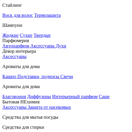
Стайлинг
Воск для волос
Термозащита
Шампуни
Жидкие
Сухие
Твердые
Парфюмерия
Автопарфюм
Аксессуары
Духи
Декор интерьера
Аксессуары
Ароматы для дома
Кашпо
Подставки, подносы
Свечи
Ароматы для дома
Благовония
Диффузоры
Интерьерный парфюм
Саше
Бытовая НЕхимия
Аксессуары
Защита от насекомых
Средства для мытья посуды
Средства для стирки