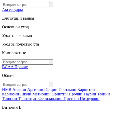
Аксессуары
Для душа и ванны
Основной уход
Уход за волосами
Уход за полостью рта
Комплексные
BCAA
Прочие
Общие
HMB
Аланин
Аргинин
Глицин
Глютамин
Карнитин
Карнозин
Лизин
Метионин
Орнитин
Пролин
Таурин
Теанин
Тирозин
Триптофан
Фенилаланин
Цистеин
Цитруллин
Витамин В