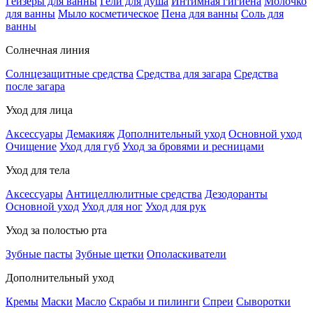
Гейзеры для ванны
Гели для душа
Интимная гигиена
Молочко
для ванны
Мыло косметическое
Пена для ванны
Соль для
ванны
Солнечная линия
Солнцезащитные средства
Средства для загара
Средства
после загара
Уход для лица
Аксессуары
Демакияж
Дополнительный уход
Основной уход
Очищение
Уход для губ
Уход за бровями и ресницами
Уход для тела
Аксессуары
Антицеллюлитные средства
Дезодоранты
Основной уход
Уход для ног
Уход для рук
Уход за полостью рта
Зубные пасты
Зубные щетки
Ополаскиватели
Дополнительный уход
Кремы
Маски
Масло
Скрабы и пилинги
Спреи
Сыворотки