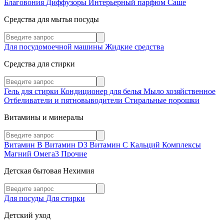
Благовония
Диффузоры
Интерьерный парфюм
Саше
Средства для мытья посуды
Для посудомоечной машины
Жидкие средства
Средства для стирки
Гель для стирки
Кондиционер для белья
Мыло хозяйственное
Отбеливатели и пятновыводители
Стиральные порошки
Витамины и минералы
Витамин В
Витамин D3
Витамин С
Кальций
Комплексы
Магний
Омега3
Прочие
Детская бытовая Нехимия
Для посуды
Для стирки
Детский уход