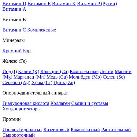
Витамин D
Витамин E
Витамин K
Витамин P (Рутин)
Витамин А
Витамин В
Витамин C
Комплексные
Минералы
Кремний
Бор
Железо (Fe)
Йод (I)
Калий (К)
Кальций (Са)
Комплексные
Литий
Магний
(Mg)
Марганец (Mn)
Медь (Сu)
Молибден (Мо)
Селен (Se)
Серебро (Ag)
Хром (Cr)
Цинк (Zn)
Опорно-двигательный аппарат
Гиалуроновая кислота
Коллаген
Связки и суставы
Хондопротекторы
Протеин
Изолят/Гидролизат
Казеиновый
Комплексный
Растительный
Сывороточный