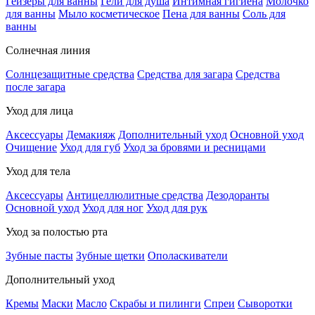
Гейзеры для ванны
Гели для душа
Интимная гигиена
Молочко
для ванны
Мыло косметическое
Пена для ванны
Соль для
ванны
Солнечная линия
Солнцезащитные средства
Средства для загара
Средства
после загара
Уход для лица
Аксессуары
Демакияж
Дополнительный уход
Основной уход
Очищение
Уход для губ
Уход за бровями и ресницами
Уход для тела
Аксессуары
Антицеллюлитные средства
Дезодоранты
Основной уход
Уход для ног
Уход для рук
Уход за полостью рта
Зубные пасты
Зубные щетки
Ополаскиватели
Дополнительный уход
Кремы
Маски
Масло
Скрабы и пилинги
Спреи
Сыворотки