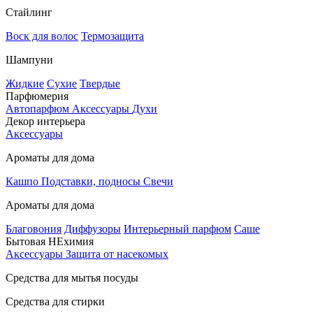
Стайлинг
Воск для волос
Термозащита
Шампуни
Жидкие
Сухие
Твердые
Парфюмерия
Автопарфюм
Аксессуары
Духи
Декор интерьера
Аксессуары
Ароматы для дома
Кашпо
Подставки, подносы
Свечи
Ароматы для дома
Благовония
Диффузоры
Интерьерный парфюм
Саше
Бытовая НЕхимия
Аксессуары
Защита от насекомых
Средства для мытья посуды
Средства для стирки