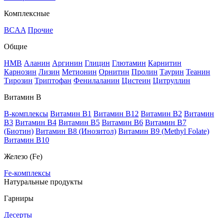
Комплексные
BCAA
Прочие
Общие
HMB
Аланин
Аргинин
Глицин
Глютамин
Карнитин
Карнозин
Лизин
Метионин
Орнитин
Пролин
Таурин
Теанин
Тирозин
Триптофан
Фенилаланин
Цистеин
Цитруллин
Витамин В
B-комплексы
Витамин B1
Витамин B12
Витамин B2
Витамин
B3
Витамин B4
Витамин B5
Витамин B6
Витамин B7
(Биотин)
Витамин B8 (Инозитол)
Витамин B9 (Methyl Folate)
Витамин В10
Железо (Fe)
Fe-комплексы
Натуральные продукты
Гарниры
Десерты