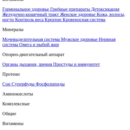
Гормональное здоровье
Грибные препараты
Детоксикация
Желудочно-кишечный тракт
Женское здоровье
Кожа, волосы,
ногти
Контроль веса
Креатин
Кровеносная система
Минералы
Мочевыделительная система
Мужское здоровье
Нервная
система
Омега и рыбий жир
Опорно-двигательный аппарат
Органы дыхания, зрения
Простуды и иммунитет
Протеин
Сон
Суперфуды
Фосфолипиды
Аминокислоты
Комплексные
Общие
Витамины