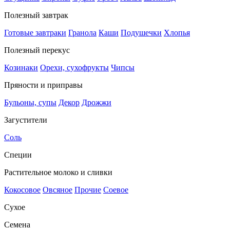
Полезный завтрак
Готовые завтраки
Гранола
Каши
Подушечки
Хлопья
Полезный перекус
Козинаки
Орехи, сухофрукты
Чипсы
Пряности и приправы
Бульоны, супы
Декор
Дрожжи
Загустители
Соль
Специи
Растительное молоко и сливки
Кокосовое
Овсяное
Прочие
Соевое
Сухое
Семена