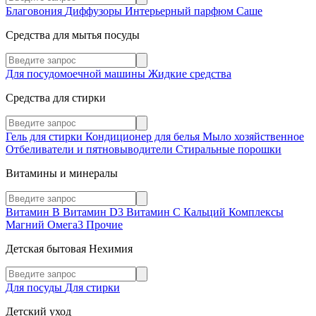
Благовония
Диффузоры
Интерьерный парфюм
Саше
Средства для мытья посуды
Для посудомоечной машины
Жидкие средства
Средства для стирки
Гель для стирки
Кондиционер для белья
Мыло хозяйственное
Отбеливатели и пятновыводители
Стиральные порошки
Витамины и минералы
Витамин В
Витамин D3
Витамин С
Кальций
Комплексы
Магний
Омега3
Прочие
Детская бытовая Нехимия
Для посуды
Для стирки
Детский уход