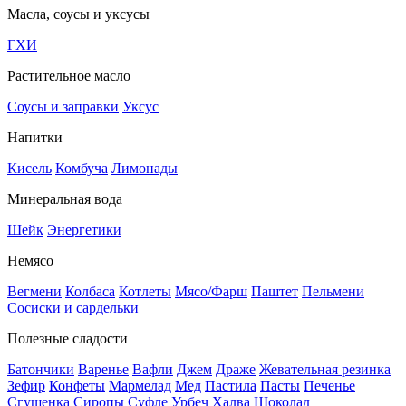
Масла, соусы и уксусы
ГХИ
Растительное масло
Соусы и заправки
Уксус
Напитки
Кисель
Комбуча
Лимонады
Минеральная вода
Шейк
Энергетики
Немясо
Вегмени
Колбаса
Котлеты
Мясо/Фарш
Паштет
Пельмени
Сосиски и сардельки
Полезные сладости
Батончики
Варенье
Вафли
Джем
Драже
Жевательная резинка
Зефир
Конфеты
Мармелад
Мед
Пастила
Пасты
Печенье
Сгущенка
Сиропы
Суфле
Урбеч
Халва
Шоколад