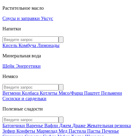
Растительное масло
Соусы и заправки
Уксус
Напитки
Кисель
Комбуча
Лимонады
Минеральная вода
Шейк
Энергетики
Немясо
Вегмени
Колбаса
Котлеты
Мясо/Фарш
Паштет
Пельмени
Сосиски и сардельки
Полезные сладости
Батончики
Варенье
Вафли
Джем
Драже
Жевательная резинка
Зефир
Конфеты
Мармелад
Мед
Пастила
Пасты
Печенье