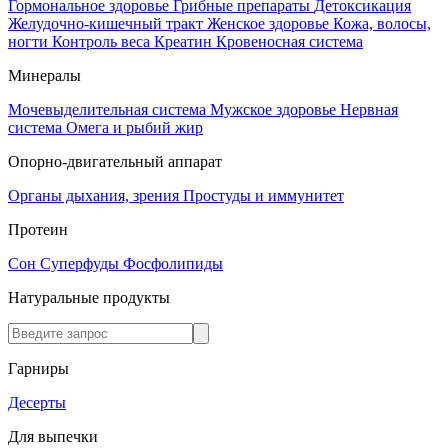
Гормональное здоровье
Грибные препараты
Детоксикация
Желудочно-кишечный тракт
Женское здоровье
Кожа, волосы,
ногти
Контроль веса
Креатин
Кровеносная система
Минералы
Мочевыделительная система
Мужское здоровье
Нервная
система
Омега и рыбий жир
Опорно-двигательный аппарат
Органы дыхания, зрения
Простуды и иммунитет
Протеин
Сон
Суперфуды
Фосфолипиды
Натуральные продукты
Гарниры
Десерты
Для выпечки