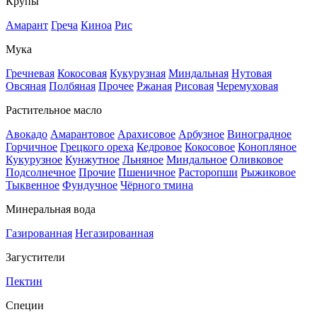
Крупы
Амарант
Греча
Киноа
Рис
Мука
Гречневая
Кокосовая
Кукурузная
Миндальная
Нутовая
Овсяная
Полбяная
Прочее
Ржаная
Рисовая
Черемуховая
Растительное масло
Авокадо
Амарантовое
Арахисовое
Арбузное
Виноградное
Горчичное
Грецкого ореха
Кедровое
Кокосовое
Конопляное
Кукурузное
Кунжутное
Льняное
Миндальное
Оливковое
Подсолнечное
Прочие
Пшеничное
Расторопши
Рыжиковое
Тыквенное
Фундучное
Чёрного тмина
Минеральная вода
Газированная
Негазированная
Загустители
Пектин
Специи