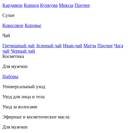
Кардамон
Корица
Куркума
Миксы
Прочие
Сухое
Кокосовое
Коровье
Чай
Гречишный чай
Зеленый чай
Иван-чай
Матча
Прочие
Чага
чай
Черный чай
Косметика
Для мужчин
Наборы
Универсальный уход
Уход для лица и тела
Уход за волосами
Эфирные и косметические масла
Для мужчин