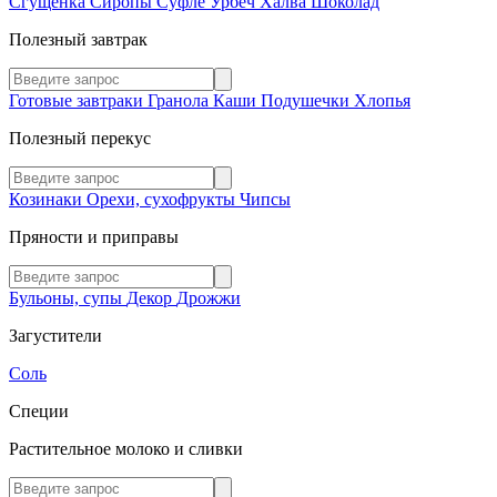
Сгущенка
Сиропы
Суфле
Урбеч
Халва
Шоколад
Полезный завтрак
Готовые завтраки
Гранола
Каши
Подушечки
Хлопья
Полезный перекус
Козинаки
Орехи, сухофрукты
Чипсы
Пряности и приправы
Бульоны, супы
Декор
Дрожжи
Загустители
Соль
Специи
Растительное молоко и сливки