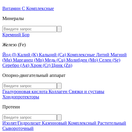
Витамин C
Комплексные
Минералы
Кремний
Бор
Железо (Fe)
Йод (I)
Калий (К)
Кальций (Са)
Комплексные
Литий
Магний
(Mg)
Марганец (Mn)
Медь (Сu)
Молибден (Мо)
Селен (Se)
Серебро (Ag)
Хром (Cr)
Цинк (Zn)
Опорно-двигательный аппарат
Гиалуроновая кислота
Коллаген
Связки и суставы
Хондопротекторы
Протеин
Изолят/Гидролизат
Казеиновый
Комплексный
Растительный
Сывороточный