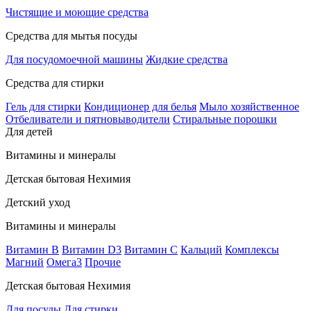
Чистящие и моющие средства
Средства для мытья посуды
Для посудомоечной машины
Жидкие средства
Средства для стирки
Гель для стирки
Кондиционер для белья
Мыло хозяйственное
Отбеливатели и пятновыводители
Стиральные порошки
Для детей
Витамины и минералы
Детская бытовая Нехимия
Детский уход
Витамины и минералы
Витамин В
Витамин D3
Витамин С
Кальций
Комплексы
Магний
Омега3
Прочие
Детская бытовая Нехимия
Для посуды
Для стирки