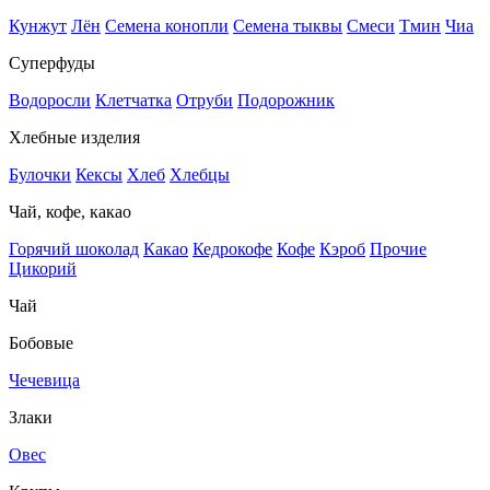
Кунжут
Лён
Семена конопли
Семена тыквы
Смеси
Тмин
Чиа
Суперфуды
Водоросли
Клетчатка
Отруби
Подорожник
Хлебные изделия
Булочки
Кексы
Хлеб
Хлебцы
Чай, кофе, какао
Горячий шоколад
Какао
Кедрокофе
Кофе
Кэроб
Прочие
Цикорий
Чай
Бобовые
Чечевица
Злаки
Овес