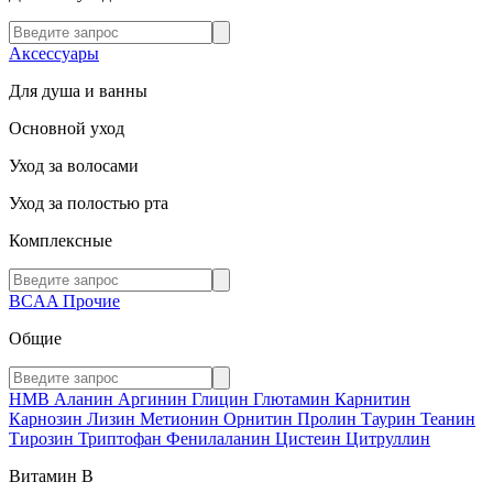
Аксессуары
Для душа и ванны
Основной уход
Уход за волосами
Уход за полостью рта
Комплексные
BCAA
Прочие
Общие
HMB
Аланин
Аргинин
Глицин
Глютамин
Карнитин
Карнозин
Лизин
Метионин
Орнитин
Пролин
Таурин
Теанин
Тирозин
Триптофан
Фенилаланин
Цистеин
Цитруллин
Витамин В