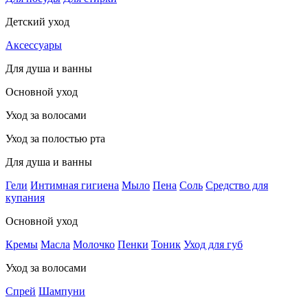
Детский уход
Аксессуары
Для душа и ванны
Основной уход
Уход за волосами
Уход за полостью рта
Для душа и ванны
Гели
Интимная гигиена
Мыло
Пена
Соль
Средство для
купания
Основной уход
Кремы
Масла
Молочко
Пенки
Тоник
Уход для губ
Уход за волосами
Спрей
Шампуни