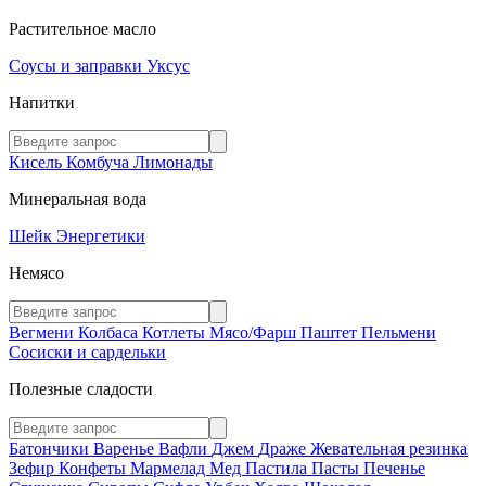
Растительное масло
Соусы и заправки
Уксус
Напитки
Кисель
Комбуча
Лимонады
Минеральная вода
Шейк
Энергетики
Немясо
Вегмени
Колбаса
Котлеты
Мясо/Фарш
Паштет
Пельмени
Сосиски и сардельки
Полезные сладости
Батончики
Варенье
Вафли
Джем
Драже
Жевательная резинка
Зефир
Конфеты
Мармелад
Мед
Пастила
Пасты
Печенье