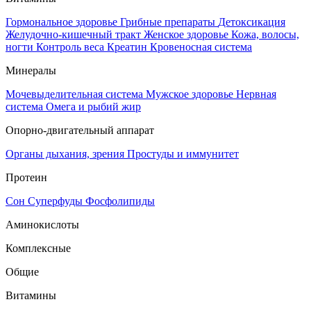
Гормональное здоровье
Грибные препараты
Детоксикация
Желудочно-кишечный тракт
Женское здоровье
Кожа, волосы,
ногти
Контроль веса
Креатин
Кровеносная система
Минералы
Мочевыделительная система
Мужское здоровье
Нервная
система
Омега и рыбий жир
Опорно-двигательный аппарат
Органы дыхания, зрения
Простуды и иммунитет
Протеин
Сон
Суперфуды
Фосфолипиды
Аминокислоты
Комплексные
Общие
Витамины