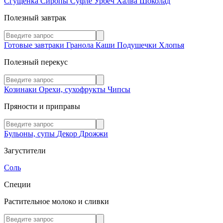
Сгущенка
Сиропы
Суфле
Урбеч
Халва
Шоколад
Полезный завтрак
Готовые завтраки
Гранола
Каши
Подушечки
Хлопья
Полезный перекус
Козинаки
Орехи, сухофрукты
Чипсы
Пряности и приправы
Бульоны, супы
Декор
Дрожжи
Загустители
Соль
Специи
Растительное молоко и сливки