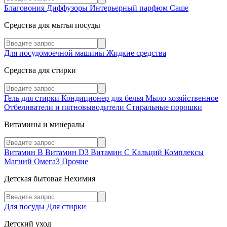
Благовония
Диффузоры
Интерьерный парфюм
Саше
Средства для мытья посуды
Для посудомоечной машины
Жидкие средства
Средства для стирки
Гель для стирки
Кондиционер для белья
Мыло хозяйственное
Отбеливатели и пятновыводители
Стиральные порошки
Витамины и минералы
Витамин В
Витамин D3
Витамин С
Кальций
Комплексы
Магний
Омега3
Прочие
Детская бытовая Нехимия
Для посуды
Для стирки
Детский уход