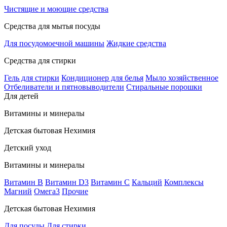
Чистящие и моющие средства
Средства для мытья посуды
Для посудомоечной машины
Жидкие средства
Средства для стирки
Гель для стирки
Кондиционер для белья
Мыло хозяйственное
Отбеливатели и пятновыводители
Стиральные порошки
Для детей
Витамины и минералы
Детская бытовая Нехимия
Детский уход
Витамины и минералы
Витамин В
Витамин D3
Витамин С
Кальций
Комплексы
Магний
Омега3
Прочие
Детская бытовая Нехимия
Для посуды
Для стирки