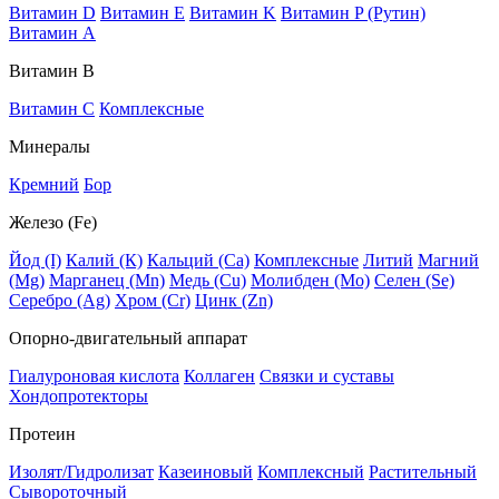
Витамин D
Витамин E
Витамин K
Витамин P (Рутин)
Витамин А
Витамин В
Витамин C
Комплексные
Минералы
Кремний
Бор
Железо (Fe)
Йод (I)
Калий (К)
Кальций (Са)
Комплексные
Литий
Магний
(Mg)
Марганец (Mn)
Медь (Сu)
Молибден (Мо)
Селен (Se)
Серебро (Ag)
Хром (Cr)
Цинк (Zn)
Опорно-двигательный аппарат
Гиалуроновая кислота
Коллаген
Связки и суставы
Хондопротекторы
Протеин
Изолят/Гидролизат
Казеиновый
Комплексный
Растительный
Сывороточный