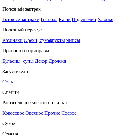
Полезный завтрак
Готовые завтраки
Гранола
Каши
Подушечки
Хлопья
Полезный перекус
Козинаки
Орехи, сухофрукты
Чипсы
Пряности и приправы
Бульоны, супы
Декор
Дрожжи
Загустители
Соль
Специи
Растительное молоко и сливки
Кокосовое
Овсяное
Прочие
Соевое
Сухое
Семена