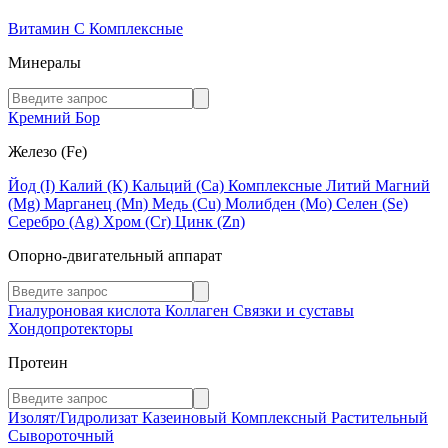
Витамин C
Комплексные
Минералы
Кремний
Бор
Железо (Fe)
Йод (I)
Калий (К)
Кальций (Са)
Комплексные
Литий
Магний
(Mg)
Марганец (Mn)
Медь (Сu)
Молибден (Мо)
Селен (Se)
Серебро (Ag)
Хром (Cr)
Цинк (Zn)
Опорно-двигательный аппарат
Гиалуроновая кислота
Коллаген
Связки и суставы
Хондопротекторы
Протеин
Изолят/Гидролизат
Казеиновый
Комплексный
Растительный
Сывороточный