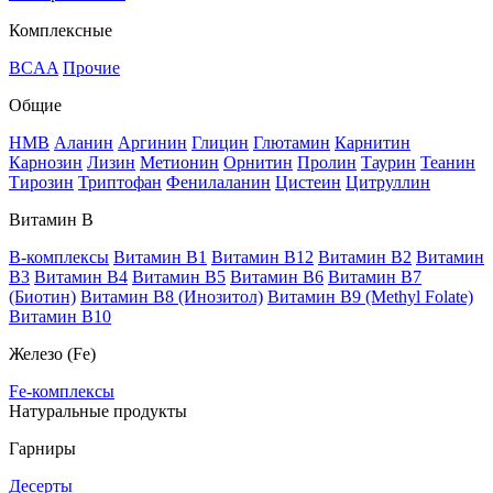
Комплексные
BCAA
Прочие
Общие
HMB
Аланин
Аргинин
Глицин
Глютамин
Карнитин
Карнозин
Лизин
Метионин
Орнитин
Пролин
Таурин
Теанин
Тирозин
Триптофан
Фенилаланин
Цистеин
Цитруллин
Витамин В
B-комплексы
Витамин B1
Витамин B12
Витамин B2
Витамин
B3
Витамин B4
Витамин B5
Витамин B6
Витамин B7
(Биотин)
Витамин B8 (Инозитол)
Витамин B9 (Methyl Folate)
Витамин В10
Железо (Fe)
Fe-комплексы
Натуральные продукты
Гарниры
Десерты