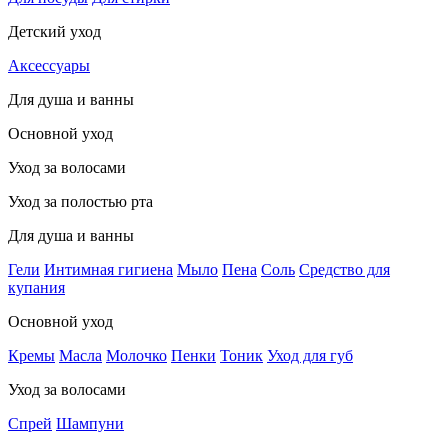
Детский уход
Аксессуары
Для душа и ванны
Основной уход
Уход за волосами
Уход за полостью рта
Для душа и ванны
Гели
Интимная гигиена
Мыло
Пена
Соль
Средство для
купания
Основной уход
Кремы
Масла
Молочко
Пенки
Тоник
Уход для губ
Уход за волосами
Спрей
Шампуни