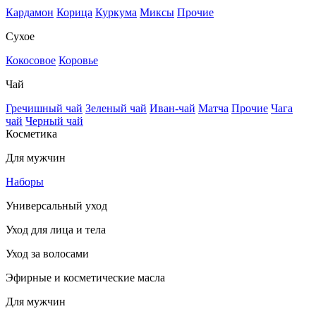
Кардамон
Корица
Куркума
Миксы
Прочие
Сухое
Кокосовое
Коровье
Чай
Гречишный чай
Зеленый чай
Иван-чай
Матча
Прочие
Чага
чай
Черный чай
Косметика
Для мужчин
Наборы
Универсальный уход
Уход для лица и тела
Уход за волосами
Эфирные и косметические масла
Для мужчин