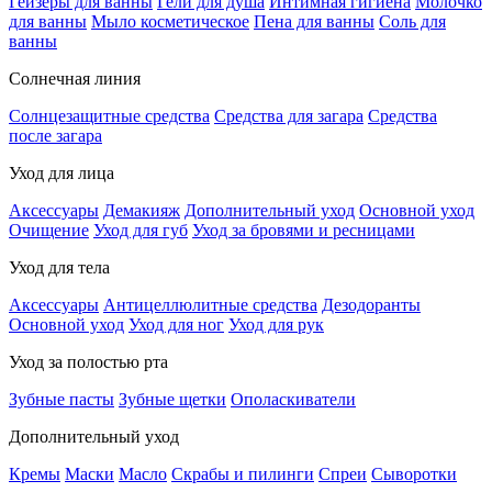
Гейзеры для ванны
Гели для душа
Интимная гигиена
Молочко
для ванны
Мыло косметическое
Пена для ванны
Соль для
ванны
Солнечная линия
Солнцезащитные средства
Средства для загара
Средства
после загара
Уход для лица
Аксессуары
Демакияж
Дополнительный уход
Основной уход
Очищение
Уход для губ
Уход за бровями и ресницами
Уход для тела
Аксессуары
Антицеллюлитные средства
Дезодоранты
Основной уход
Уход для ног
Уход для рук
Уход за полостью рта
Зубные пасты
Зубные щетки
Ополаскиватели
Дополнительный уход
Кремы
Маски
Масло
Скрабы и пилинги
Спреи
Сыворотки