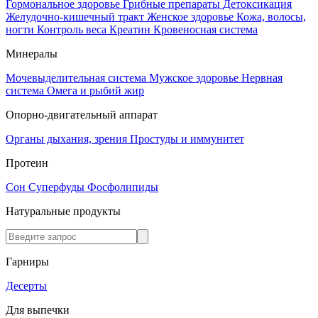
Гормональное здоровье
Грибные препараты
Детоксикация
Желудочно-кишечный тракт
Женское здоровье
Кожа, волосы,
ногти
Контроль веса
Креатин
Кровеносная система
Минералы
Мочевыделительная система
Мужское здоровье
Нервная
система
Омега и рыбий жир
Опорно-двигательный аппарат
Органы дыхания, зрения
Простуды и иммунитет
Протеин
Сон
Суперфуды
Фосфолипиды
Натуральные продукты
Гарниры
Десерты
Для выпечки