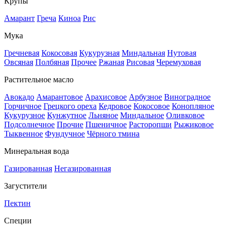
Крупы
Амарант
Греча
Киноа
Рис
Мука
Гречневая
Кокосовая
Кукурузная
Миндальная
Нутовая
Овсяная
Полбяная
Прочее
Ржаная
Рисовая
Черемуховая
Растительное масло
Авокадо
Амарантовое
Арахисовое
Арбузное
Виноградное
Горчичное
Грецкого ореха
Кедровое
Кокосовое
Конопляное
Кукурузное
Кунжутное
Льняное
Миндальное
Оливковое
Подсолнечное
Прочие
Пшеничное
Расторопши
Рыжиковое
Тыквенное
Фундучное
Чёрного тмина
Минеральная вода
Газированная
Негазированная
Загустители
Пектин
Специи