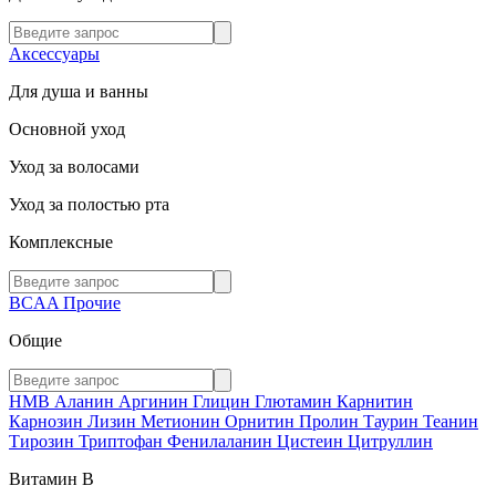
Аксессуары
Для душа и ванны
Основной уход
Уход за волосами
Уход за полостью рта
Комплексные
BCAA
Прочие
Общие
HMB
Аланин
Аргинин
Глицин
Глютамин
Карнитин
Карнозин
Лизин
Метионин
Орнитин
Пролин
Таурин
Теанин
Тирозин
Триптофан
Фенилаланин
Цистеин
Цитруллин
Витамин В