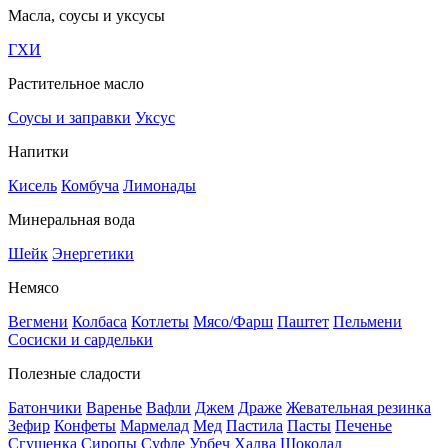
Масла, соусы и уксусы
ГХИ
Растительное масло
Соусы и заправки
Уксус
Напитки
Кисель
Комбуча
Лимонады
Минеральная вода
Шейк
Энергетики
Немясо
Вегмени
Колбаса
Котлеты
Мясо/Фарш
Паштет
Пельмени
Сосиски и сардельки
Полезные сладости
Батончики
Варенье
Вафли
Джем
Драже
Жевательная резинка
Зефир
Конфеты
Мармелад
Мед
Пастила
Пасты
Печенье
Сгущенка
Сиропы
Суфле
Урбеч
Халва
Шоколад