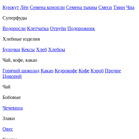
Кунжут
Лён
Семена конопли
Семена тыквы
Смеси
Тмин
Чиа
Суперфуды
Водоросли
Клетчатка
Отруби
Подорожник
Хлебные изделия
Булочки
Кексы
Хлеб
Хлебцы
Чай, кофе, какао
Горячий шоколад
Какао
Кедрокофе
Кофе
Кэроб
Прочие
Цикорий
Чай
Бобовые
Чечевица
Злаки
Овес