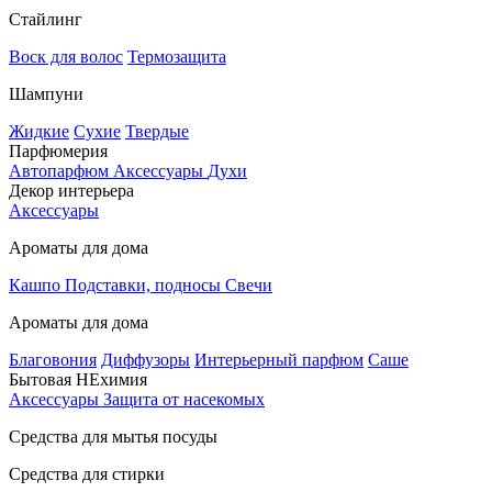
Стайлинг
Воск для волос
Термозащита
Шампуни
Жидкие
Сухие
Твердые
Парфюмерия
Автопарфюм
Аксессуары
Духи
Декор интерьера
Аксессуары
Ароматы для дома
Кашпо
Подставки, подносы
Свечи
Ароматы для дома
Благовония
Диффузоры
Интерьерный парфюм
Саше
Бытовая НЕхимия
Аксессуары
Защита от насекомых
Средства для мытья посуды
Средства для стирки