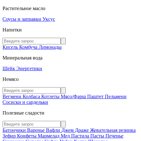
Растительное масло
Соусы и заправки
Уксус
Напитки
Кисель
Комбуча
Лимонады
Минеральная вода
Шейк
Энергетики
Немясо
Вегмени
Колбаса
Котлеты
Мясо/Фарш
Паштет
Пельмени
Сосиски и сардельки
Полезные сладости
Батончики
Варенье
Вафли
Джем
Драже
Жевательная резинка
Зефир
Конфеты
Мармелад
Мед
Пастила
Пасты
Печенье