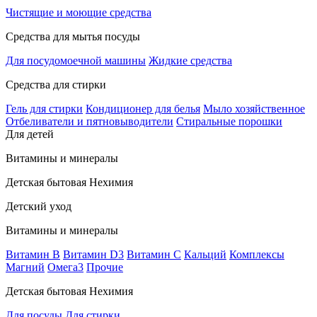
Чистящие и моющие средства
Средства для мытья посуды
Для посудомоечной машины
Жидкие средства
Средства для стирки
Гель для стирки
Кондиционер для белья
Мыло хозяйственное
Отбеливатели и пятновыводители
Стиральные порошки
Для детей
Витамины и минералы
Детская бытовая Нехимия
Детский уход
Витамины и минералы
Витамин В
Витамин D3
Витамин С
Кальций
Комплексы
Магний
Омега3
Прочие
Детская бытовая Нехимия
Для посуды
Для стирки