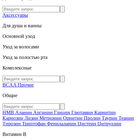
Аксессуары
Для душа и ванны
Основной уход
Уход за волосами
Уход за полостью рта
Комплексные
BCAA
Прочие
Общие
HMB
Аланин
Аргинин
Глицин
Глютамин
Карнитин
Карнозин
Лизин
Метионин
Орнитин
Пролин
Таурин
Теанин
Тирозин
Триптофан
Фенилаланин
Цистеин
Цитруллин
Витамин В