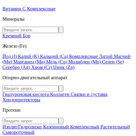
Витамин C
Комплексные
Минералы
Кремний
Бор
Железо (Fe)
Йод (I)
Калий (К)
Кальций (Са)
Комплексные
Литий
Магний
(Mg)
Марганец (Mn)
Медь (Сu)
Молибден (Мо)
Селен (Se)
Серебро (Ag)
Хром (Cr)
Цинк (Zn)
Опорно-двигательный аппарат
Гиалуроновая кислота
Коллаген
Связки и суставы
Хондопротекторы
Протеин
Изолят/Гидролизат
Казеиновый
Комплексный
Растительный
Сывороточный