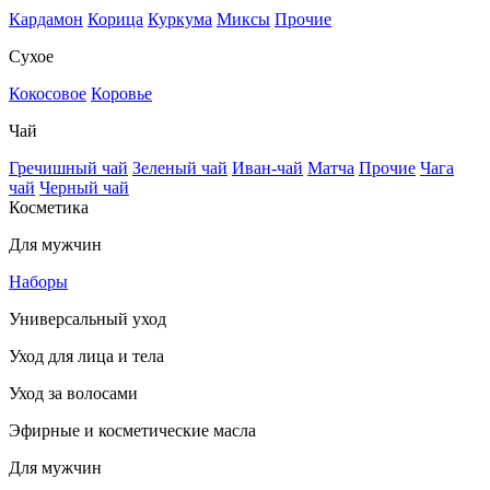
Кардамон
Корица
Куркума
Миксы
Прочие
Сухое
Кокосовое
Коровье
Чай
Гречишный чай
Зеленый чай
Иван-чай
Матча
Прочие
Чага
чай
Черный чай
Косметика
Для мужчин
Наборы
Универсальный уход
Уход для лица и тела
Уход за волосами
Эфирные и косметические масла
Для мужчин