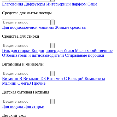
Благовония
Диффузоры
Интерьерный парфюм
Саше
Средства для мытья посуды
Для посудомоечной машины
Жидкие средства
Средства для стирки
Гель для стирки
Кондиционер для белья
Мыло хозяйственное
Отбеливатели и пятновыводители
Стиральные порошки
Витамины и минералы
Витамин В
Витамин D3
Витамин С
Кальций
Комплексы
Магний
Омега3
Прочие
Детская бытовая Нехимия
Для посуды
Для стирки
Детский уход