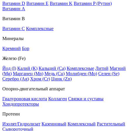
Витамин D
Витамин E
Витамин K
Витамин P (Рутин)
Витамин А
Витамин В
Витамин C
Комплексные
Минералы
Кремний
Бор
Железо (Fe)
Йод (I)
Калий (К)
Кальций (Са)
Комплексные
Литий
Магний
(Mg)
Марганец (Mn)
Медь (Сu)
Молибден (Мо)
Селен (Se)
Серебро (Ag)
Хром (Cr)
Цинк (Zn)
Опорно-двигательный аппарат
Гиалуроновая кислота
Коллаген
Связки и суставы
Хондопротекторы
Протеин
Изолят/Гидролизат
Казеиновый
Комплексный
Растительный
Сывороточный