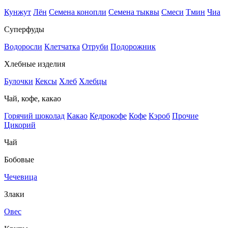
Кунжут
Лён
Семена конопли
Семена тыквы
Смеси
Тмин
Чиа
Суперфуды
Водоросли
Клетчатка
Отруби
Подорожник
Хлебные изделия
Булочки
Кексы
Хлеб
Хлебцы
Чай, кофе, какао
Горячий шоколад
Какао
Кедрокофе
Кофе
Кэроб
Прочие
Цикорий
Чай
Бобовые
Чечевица
Злаки
Овес