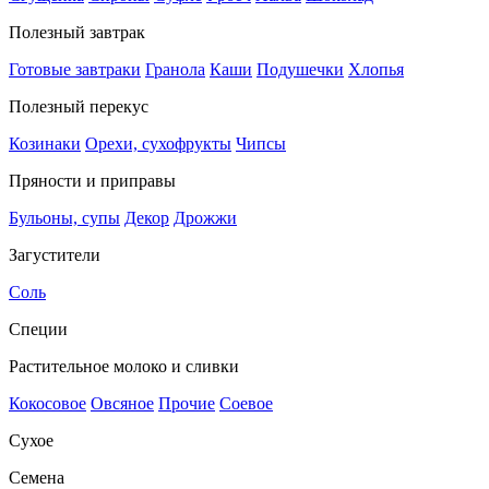
Полезный завтрак
Готовые завтраки
Гранола
Каши
Подушечки
Хлопья
Полезный перекус
Козинаки
Орехи, сухофрукты
Чипсы
Пряности и приправы
Бульоны, супы
Декор
Дрожжи
Загустители
Соль
Специи
Растительное молоко и сливки
Кокосовое
Овсяное
Прочие
Соевое
Сухое
Семена