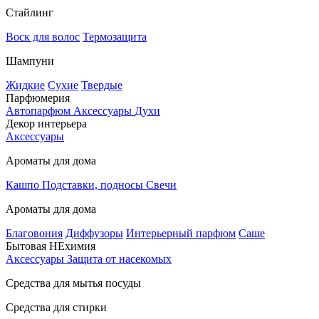
Стайлинг
Воск для волос
Термозащита
Шампуни
Жидкие
Сухие
Твердые
Парфюмерия
Автопарфюм
Аксессуары
Духи
Декор интерьера
Аксессуары
Ароматы для дома
Кашпо
Подставки, подносы
Свечи
Ароматы для дома
Благовония
Диффузоры
Интерьерный парфюм
Саше
Бытовая НЕхимия
Аксессуары
Защита от насекомых
Средства для мытья посуды
Средства для стирки