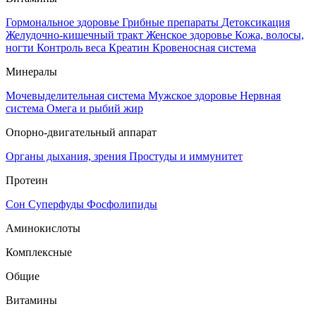
Гормональное здоровье
Грибные препараты
Детоксикация
Желудочно-кишечный тракт
Женское здоровье
Кожа, волосы,
ногти
Контроль веса
Креатин
Кровеносная система
Минералы
Мочевыделительная система
Мужское здоровье
Нервная
система
Омега и рыбий жир
Опорно-двигательный аппарат
Органы дыхания, зрения
Простуды и иммунитет
Протеин
Сон
Суперфуды
Фосфолипиды
Аминокислоты
Комплексные
Общие
Витамины