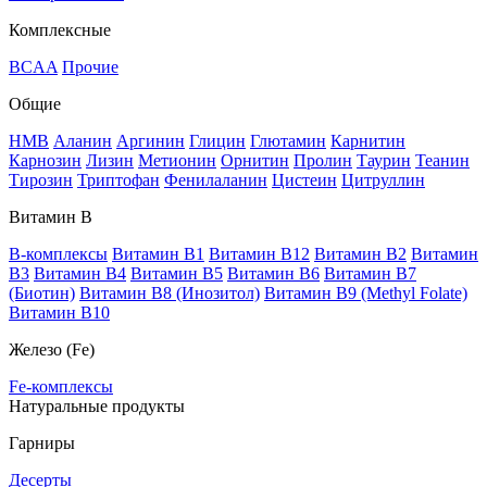
Комплексные
BCAA
Прочие
Общие
HMB
Аланин
Аргинин
Глицин
Глютамин
Карнитин
Карнозин
Лизин
Метионин
Орнитин
Пролин
Таурин
Теанин
Тирозин
Триптофан
Фенилаланин
Цистеин
Цитруллин
Витамин В
B-комплексы
Витамин B1
Витамин B12
Витамин B2
Витамин
B3
Витамин B4
Витамин B5
Витамин B6
Витамин B7
(Биотин)
Витамин B8 (Инозитол)
Витамин B9 (Methyl Folate)
Витамин В10
Железо (Fe)
Fe-комплексы
Натуральные продукты
Гарниры
Десерты