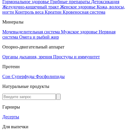
Гормональное здоровье
Грибные препараты
Детоксикация
Желудочно-кишечный тракт
Женское здоровье
Кожа, волосы,
ногти
Контроль веса
Креатин
Кровеносная система
Минералы
Мочевыделительная система
Мужское здоровье
Нервная
система
Омега и рыбий жир
Опорно-двигательный аппарат
Органы дыхания, зрения
Простуды и иммунитет
Протеин
Сон
Суперфуды
Фосфолипиды
Натуральные продукты
Гарниры
Десерты
Для выпечки