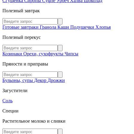
Сгущенка
Сиропы
Суфле
Урбеч
Халва
Шоколад
Полезный завтрак
Готовые завтраки
Гранола
Каши
Подушечки
Хлопья
Полезный перекус
Козинаки
Орехи, сухофрукты
Чипсы
Пряности и приправы
Бульоны, супы
Декор
Дрожжи
Загустители
Соль
Специи
Растительное молоко и сливки