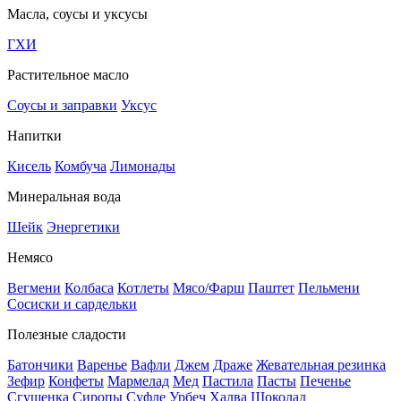
Масла, соусы и уксусы
ГХИ
Растительное масло
Соусы и заправки
Уксус
Напитки
Кисель
Комбуча
Лимонады
Минеральная вода
Шейк
Энергетики
Немясо
Вегмени
Колбаса
Котлеты
Мясо/Фарш
Паштет
Пельмени
Сосиски и сардельки
Полезные сладости
Батончики
Варенье
Вафли
Джем
Драже
Жевательная резинка
Зефир
Конфеты
Мармелад
Мед
Пастила
Пасты
Печенье
Сгущенка
Сиропы
Суфле
Урбеч
Халва
Шоколад