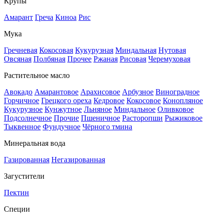
Крупы
Амарант
Греча
Киноа
Рис
Мука
Гречневая
Кокосовая
Кукурузная
Миндальная
Нутовая
Овсяная
Полбяная
Прочее
Ржаная
Рисовая
Черемуховая
Растительное масло
Авокадо
Амарантовое
Арахисовое
Арбузное
Виноградное
Горчичное
Грецкого ореха
Кедровое
Кокосовое
Конопляное
Кукурузное
Кунжутное
Льняное
Миндальное
Оливковое
Подсолнечное
Прочие
Пшеничное
Расторопши
Рыжиковое
Тыквенное
Фундучное
Чёрного тмина
Минеральная вода
Газированная
Негазированная
Загустители
Пектин
Специи