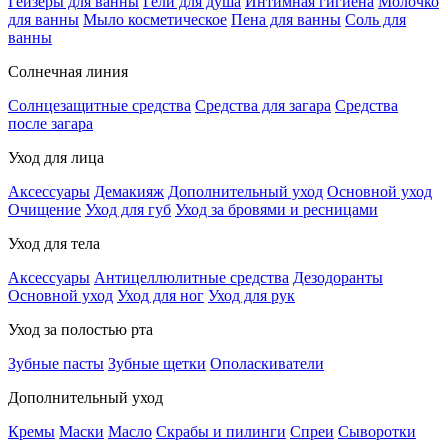
Гейзеры для ванны
Гели для душа
Интимная гигиена
Молочко
для ванны
Мыло косметическое
Пена для ванны
Соль для
ванны
Солнечная линия
Солнцезащитные средства
Средства для загара
Средства
после загара
Уход для лица
Аксессуары
Демакияж
Дополнительный уход
Основной уход
Очищение
Уход для губ
Уход за бровями и ресницами
Уход для тела
Аксессуары
Антицеллюлитные средства
Дезодоранты
Основной уход
Уход для ног
Уход для рук
Уход за полостью рта
Зубные пасты
Зубные щетки
Ополаскиватели
Дополнительный уход
Кремы
Маски
Масло
Скрабы и пилинги
Спреи
Сыворотки