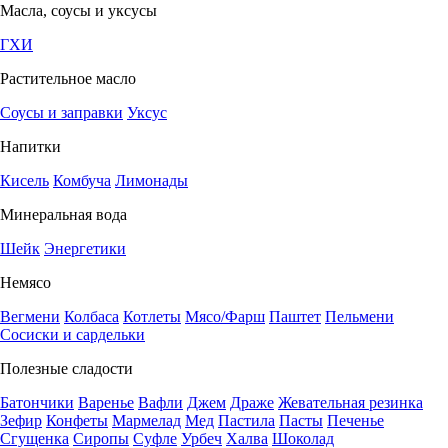
Масла, соусы и уксусы
ГХИ
Растительное масло
Соусы и заправки
Уксус
Напитки
Кисель
Комбуча
Лимонады
Минеральная вода
Шейк
Энергетики
Немясо
Вегмени
Колбаса
Котлеты
Мясо/Фарш
Паштет
Пельмени
Сосиски и сардельки
Полезные сладости
Батончики
Варенье
Вафли
Джем
Драже
Жевательная резинка
Зефир
Конфеты
Мармелад
Мед
Пастила
Пасты
Печенье
Сгущенка
Сиропы
Суфле
Урбеч
Халва
Шоколад