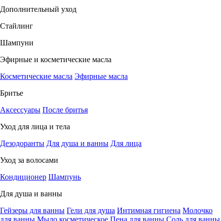
Дополнительный уход
Стайлинг
Шампуни
Эфирные и косметические масла
Косметические масла
Эфирные масла
Бритье
Аксессуары
После бритья
Уход для лица и тела
Дезодоранты
Для душа и ванны
Для лица
Уход за волосами
Кондиционер
Шампунь
Для душа и ванны
Гейзеры для ванны
Гели для душа
Интимная гигиена
Молочко
для ванны
Мыло косметическое
Пена для ванны
Соль для ванны