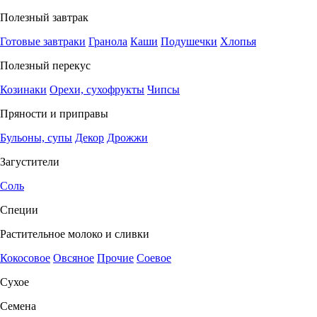
Полезный завтрак
Готовые завтраки
Гранола
Каши
Подушечки
Хлопья
Полезный перекус
Козинаки
Орехи, сухофрукты
Чипсы
Пряности и приправы
Бульоны, супы
Декор
Дрожжи
Загустители
Соль
Специи
Растительное молоко и сливки
Кокосовое
Овсяное
Прочие
Соевое
Сухое
Семена