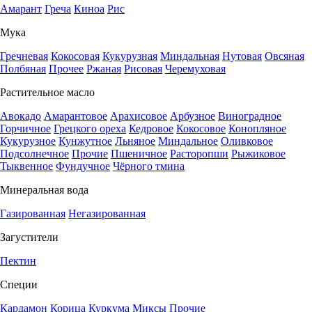
Амарант
Греча
Киноа
Рис
Мука
Гречневая
Кокосовая
Кукурузная
Миндальная
Нутовая
Овсяная
Полбяная
Прочее
Ржаная
Рисовая
Черемуховая
Растительное масло
Авокадо
Амарантовое
Арахисовое
Арбузное
Виноградное
Горчичное
Грецкого ореха
Кедровое
Кокосовое
Конопляное
Кукурузное
Кунжутное
Льняное
Миндальное
Оливковое
Подсолнечное
Прочие
Пшеничное
Расторопши
Рыжиковое
Тыквенное
Фундучное
Чёрного тмина
Минеральная вода
Газированная
Негазированная
Загустители
Пектин
Специи
Кардамон
Корица
Куркума
Миксы
Прочие