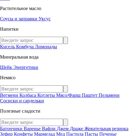
Растительное масло
Соусы и заправки
Уксус
Напитки
Кисель
Комбуча
Лимонады
Минеральная вода
Шейк
Энергетики
Немясо
Вегмени
Колбаса
Котлеты
Мясо/Фарш
Паштет
Пельмени
Сосиски и сардельки
Полезные сладости
Батончики
Варенье
Вафли
Джем
Драже
Жевательная резинка
Зефир
Конфеты
Мармелад
Мед
Пастила
Пасты
Печенье