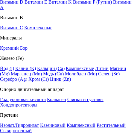
Витамин D
Витамин E
Витамин K
Витамин P (Рутин)
Витамин
А
Витамин В
Витамин C
Комплексные
Минералы
Кремний
Бор
Железо (Fe)
Йод (I)
Калий (К)
Кальций (Са)
Комплексные
Литий
Магний
(Mg)
Марганец (Mn)
Медь (Сu)
Молибден (Мо)
Селен (Se)
Серебро (Ag)
Хром (Cr)
Цинк (Zn)
Опорно-двигательный аппарат
Гиалуроновая кислота
Коллаген
Связки и суставы
Хондопротекторы
Протеин
Изолят/Гидролизат
Казеиновый
Комплексный
Растительный
Сывороточный