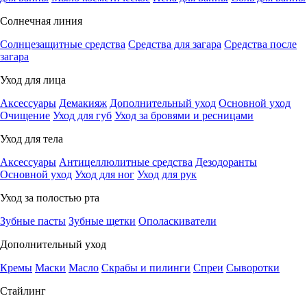
Солнечная линия
Солнцезащитные средства
Средства для загара
Средства после
загара
Уход для лица
Аксессуары
Демакияж
Дополнительный уход
Основной уход
Очищение
Уход для губ
Уход за бровями и ресницами
Уход для тела
Аксессуары
Антицеллюлитные средства
Дезодоранты
Основной уход
Уход для ног
Уход для рук
Уход за полостью рта
Зубные пасты
Зубные щетки
Ополаскиватели
Дополнительный уход
Кремы
Маски
Масло
Скрабы и пилинги
Спреи
Сыворотки
Стайлинг