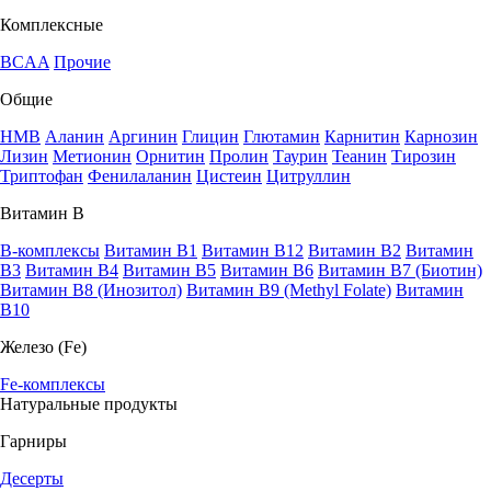
Комплексные
BCAA
Прочие
Общие
HMB
Аланин
Аргинин
Глицин
Глютамин
Карнитин
Карнозин
Лизин
Метионин
Орнитин
Пролин
Таурин
Теанин
Тирозин
Триптофан
Фенилаланин
Цистеин
Цитруллин
Витамин В
B-комплексы
Витамин B1
Витамин B12
Витамин B2
Витамин
B3
Витамин B4
Витамин B5
Витамин B6
Витамин B7 (Биотин)
Витамин B8 (Инозитол)
Витамин B9 (Methyl Folate)
Витамин
В10
Железо (Fe)
Fe-комплексы
Натуральные продукты
Гарниры
Десерты