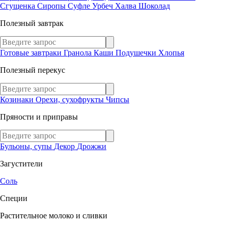
Сгущенка
Сиропы
Суфле
Урбеч
Халва
Шоколад
Полезный завтрак
Готовые завтраки
Гранола
Каши
Подушечки
Хлопья
Полезный перекус
Козинаки
Орехи, сухофрукты
Чипсы
Пряности и приправы
Бульоны, супы
Декор
Дрожжи
Загустители
Соль
Специи
Растительное молоко и сливки