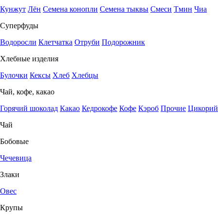
Кунжут
Лён
Семена конопли
Семена тыквы
Смеси
Тмин
Чиа
Суперфуды
Водоросли
Клетчатка
Отруби
Подорожник
Хлебные изделия
Булочки
Кексы
Хлеб
Хлебцы
Чай, кофе, какао
Горячий шоколад
Какао
Кедрокофе
Кофе
Кэроб
Прочие
Цикорий
Чай
Бобовые
Чечевица
Злаки
Овес
Крупы