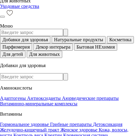
Для животных
Уходовые средства
Меню
Добавки для здоровья
Натуральные продукты
Косметика
Парфюмерия
Декор интерьера
Бытовая НЕхимия
Для детей
Для животных
Добавки для здоровья
Аминокислоты
Адаптогены
Антиоксиданты
Аюрведические препараты
Витаминно-минеральные комплексы
Витамины
Гормональное здоровье
Грибные препараты
Детоксикация
Желудочно-кишечный тракт
Женское здоровье
Кожа, волосы,
ногти
Контроль веса
Креатин
Кровеносная система