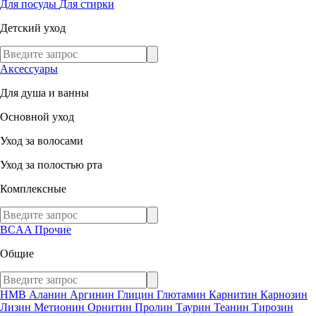
Для посуды
Для стирки
Детский уход
Аксессуары
Для душа и ванны
Основной уход
Уход за волосами
Уход за полостью рта
Комплексные
BCAA
Прочие
Общие
HMB
Аланин
Аргинин
Глицин
Глютамин
Карнитин
Карнозин
Лизин
Метионин
Орнитин
Пролин
Таурин
Теанин
Тирозин