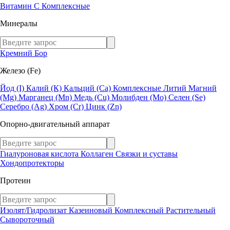
Витамин C
Комплексные
Минералы
Кремний
Бор
Железо (Fe)
Йод (I)
Калий (К)
Кальций (Са)
Комплексные
Литий
Магний
(Mg)
Марганец (Mn)
Медь (Сu)
Молибден (Мо)
Селен (Se)
Серебро (Ag)
Хром (Cr)
Цинк (Zn)
Опорно-двигательный аппарат
Гиалуроновая кислота
Коллаген
Связки и суставы
Хондопротекторы
Протеин
Изолят/Гидролизат
Казеиновый
Комплексный
Растительный
Сывороточный