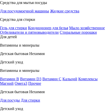
Средства для мытья посуды
Для посудомоечной машины
Жидкие средства
Средства для стирки
Гель для стирки
Кондиционер для белья
Мыло хозяйственное
Отбеливатели и пятновыводители
Стиральные порошки
Для детей
Витамины и минералы
Детская бытовая Нехимия
Детский уход
Витамины и минералы
Витамин В
Витамин D3
Витамин С
Кальций
Комплексы
Магний
Омега3
Прочие
Детская бытовая Нехимия
Для посуды
Для стирки
Детский уход