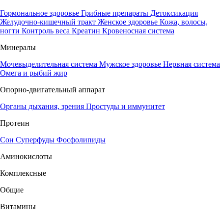
Гормональное здоровье
Грибные препараты
Детоксикация
Желудочно-кишечный тракт
Женское здоровье
Кожа, волосы,
ногти
Контроль веса
Креатин
Кровеносная система
Минералы
Мочевыделительная система
Мужское здоровье
Нервная система
Омега и рыбий жир
Опорно-двигательный аппарат
Органы дыхания, зрения
Простуды и иммунитет
Протеин
Сон
Суперфуды
Фосфолипиды
Аминокислоты
Комплексные
Общие
Витамины