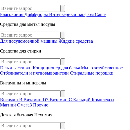
Благовония
Диффузоры
Интерьерный парфюм
Саше
Средства для мытья посуды
Для посудомоечной машины
Жидкие средства
Средства для стирки
Гель для стирки
Кондиционер для белья
Мыло хозяйственное
Отбеливатели и пятновыводители
Стиральные порошки
Витамины и минералы
Витамин В
Витамин D3
Витамин С
Кальций
Комплексы
Магний
Омега3
Прочие
Детская бытовая Нехимия