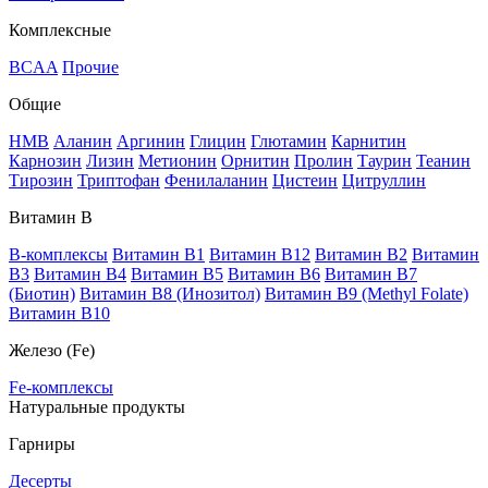
Комплексные
BCAA
Прочие
Общие
HMB
Аланин
Аргинин
Глицин
Глютамин
Карнитин
Карнозин
Лизин
Метионин
Орнитин
Пролин
Таурин
Теанин
Тирозин
Триптофан
Фенилаланин
Цистеин
Цитруллин
Витамин В
B-комплексы
Витамин B1
Витамин B12
Витамин B2
Витамин
B3
Витамин B4
Витамин B5
Витамин B6
Витамин B7
(Биотин)
Витамин B8 (Инозитол)
Витамин B9 (Methyl Folate)
Витамин В10
Железо (Fe)
Fe-комплексы
Натуральные продукты
Гарниры
Десерты