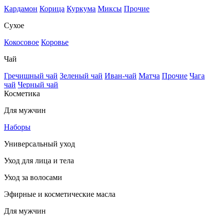
Кардамон
Корица
Куркума
Миксы
Прочие
Сухое
Кокосовое
Коровье
Чай
Гречишный чай
Зеленый чай
Иван-чай
Матча
Прочие
Чага
чай
Черный чай
Косметика
Для мужчин
Наборы
Универсальный уход
Уход для лица и тела
Уход за волосами
Эфирные и косметические масла
Для мужчин