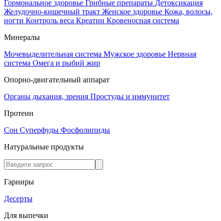
Гормональное здоровье
Грибные препараты
Детоксикация
Желудочно-кишечный тракт
Женское здоровье
Кожа, волосы,
ногти
Контроль веса
Креатин
Кровеносная система
Минералы
Мочевыделительная система
Мужское здоровье
Нервная
система
Омега и рыбий жир
Опорно-двигательный аппарат
Органы дыхания, зрения
Простуды и иммунитет
Протеин
Сон
Суперфуды
Фосфолипиды
Натуральные продукты
Гарниры
Десерты
Для выпечки