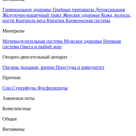
Гормональное здоровье
Грибные препараты
Детоксикация
Желудочно-кишечный тракт
Женское здоровье
Кожа, волосы,
ногти
Контроль веса
Креатин
Кровеносная система
Минералы
Мочевыделительная система
Мужское здоровье
Нервная
система
Омега и рыбий жир
Опорно-двигательный аппарат
Органы дыхания, зрения
Простуды и иммунитет
Протеин
Сон
Суперфуды
Фосфолипиды
Аминокислоты
Комплексные
Общие
Витамины