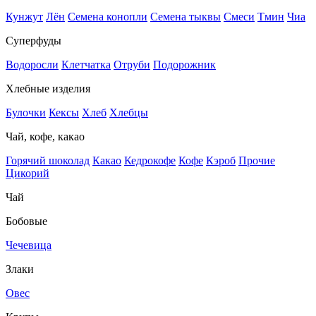
Кунжут
Лён
Семена конопли
Семена тыквы
Смеси
Тмин
Чиа
Суперфуды
Водоросли
Клетчатка
Отруби
Подорожник
Хлебные изделия
Булочки
Кексы
Хлеб
Хлебцы
Чай, кофе, какао
Горячий шоколад
Какао
Кедрокофе
Кофе
Кэроб
Прочие
Цикорий
Чай
Бобовые
Чечевица
Злаки
Овес