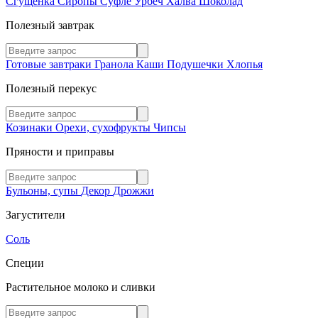
Сгущенка
Сиропы
Суфле
Урбеч
Халва
Шоколад
Полезный завтрак
Готовые завтраки
Гранола
Каши
Подушечки
Хлопья
Полезный перекус
Козинаки
Орехи, сухофрукты
Чипсы
Пряности и приправы
Бульоны, супы
Декор
Дрожжи
Загустители
Соль
Специи
Растительное молоко и сливки