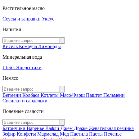
Растительное масло
Соусы и заправки
Уксус
Напитки
Кисель
Комбуча
Лимонады
Минеральная вода
Шейк
Энергетики
Немясо
Вегмени
Колбаса
Котлеты
Мясо/Фарш
Паштет
Пельмени
Сосиски и сардельки
Полезные сладости
Батончики
Варенье
Вафли
Джем
Драже
Жевательная резинка
Зефир
Конфеты
Мармелад
Мед
Пастила
Пасты
Печенье