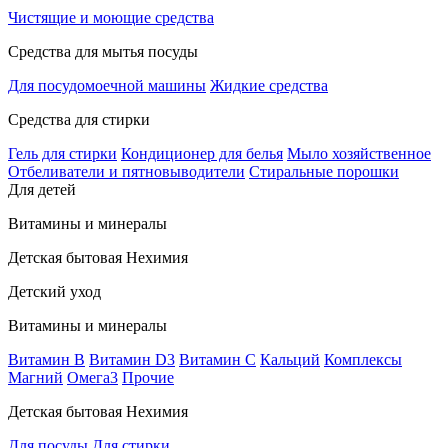
Чистящие и моющие средства
Средства для мытья посуды
Для посудомоечной машины
Жидкие средства
Средства для стирки
Гель для стирки
Кондиционер для белья
Мыло хозяйственное
Отбеливатели и пятновыводители
Стиральные порошки
Для детей
Витамины и минералы
Детская бытовая Нехимия
Детский уход
Витамины и минералы
Витамин В
Витамин D3
Витамин С
Кальций
Комплексы
Магний
Омега3
Прочие
Детская бытовая Нехимия
Для посуды
Для стирки