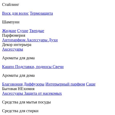
Стайлинг
Воск для волос
Термозащита
Шампуни
Жидкие
Сухие
Твердые
Парфюмерия
Автопарфюм
Аксессуары
Духи
Декор интерьера
Аксессуары
Ароматы для дома
Кашпо
Подставки, подносы
Свечи
Ароматы для дома
Благовония
Диффузоры
Интерьерный парфюм
Саше
Бытовая НЕхимия
Аксессуары
Защита от насекомых
Средства для мытья посуды
Средства для стирки