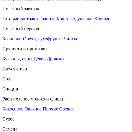
Полезный завтрак
Готовые завтраки
Гранола
Каши
Подушечки
Хлопья
Полезный перекус
Козинаки
Орехи, сухофрукты
Чипсы
Пряности и приправы
Бульоны, супы
Декор
Дрожжи
Загустители
Соль
Специи
Растительное молоко и сливки
Кокосовое
Овсяное
Прочие
Соевое
Сухое
Семена