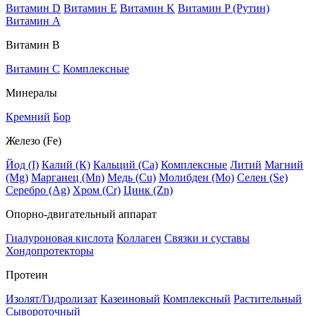
Витамин D
Витамин E
Витамин K
Витамин P (Рутин)
Витамин А
Витамин В
Витамин C
Комплексные
Минералы
Кремний
Бор
Железо (Fe)
Йод (I)
Калий (К)
Кальций (Са)
Комплексные
Литий
Магний
(Mg)
Марганец (Mn)
Медь (Сu)
Молибден (Мо)
Селен (Se)
Серебро (Ag)
Хром (Cr)
Цинк (Zn)
Опорно-двигательный аппарат
Гиалуроновая кислота
Коллаген
Связки и суставы
Хондопротекторы
Протеин
Изолят/Гидролизат
Казеиновый
Комплексный
Растительный
Сывороточный