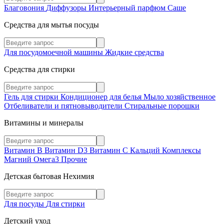
Благовония
Диффузоры
Интерьерный парфюм
Саше
Средства для мытья посуды
Для посудомоечной машины
Жидкие средства
Средства для стирки
Гель для стирки
Кондиционер для белья
Мыло хозяйственное
Отбеливатели и пятновыводители
Стиральные порошки
Витамины и минералы
Витамин В
Витамин D3
Витамин С
Кальций
Комплексы
Магний
Омега3
Прочие
Детская бытовая Нехимия
Для посуды
Для стирки
Детский уход