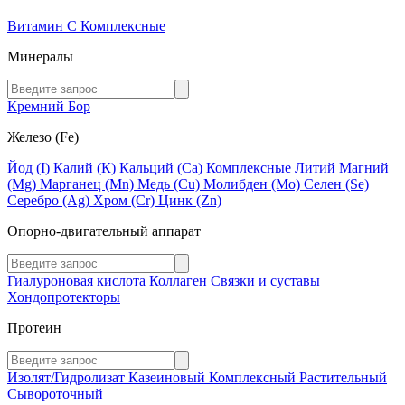
Витамин C
Комплексные
Минералы
Кремний
Бор
Железо (Fe)
Йод (I)
Калий (К)
Кальций (Са)
Комплексные
Литий
Магний
(Mg)
Марганец (Mn)
Медь (Сu)
Молибден (Мо)
Селен (Se)
Серебро (Ag)
Хром (Cr)
Цинк (Zn)
Опорно-двигательный аппарат
Гиалуроновая кислота
Коллаген
Связки и суставы
Хондопротекторы
Протеин
Изолят/Гидролизат
Казеиновый
Комплексный
Растительный
Сывороточный