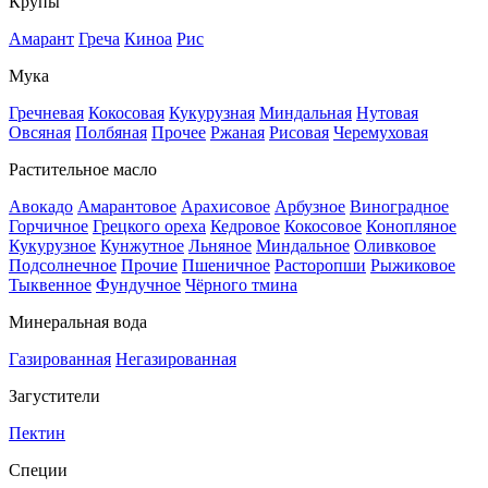
Крупы
Амарант
Греча
Киноа
Рис
Мука
Гречневая
Кокосовая
Кукурузная
Миндальная
Нутовая
Овсяная
Полбяная
Прочее
Ржаная
Рисовая
Черемуховая
Растительное масло
Авокадо
Амарантовое
Арахисовое
Арбузное
Виноградное
Горчичное
Грецкого ореха
Кедровое
Кокосовое
Конопляное
Кукурузное
Кунжутное
Льняное
Миндальное
Оливковое
Подсолнечное
Прочие
Пшеничное
Расторопши
Рыжиковое
Тыквенное
Фундучное
Чёрного тмина
Минеральная вода
Газированная
Негазированная
Загустители
Пектин
Специи