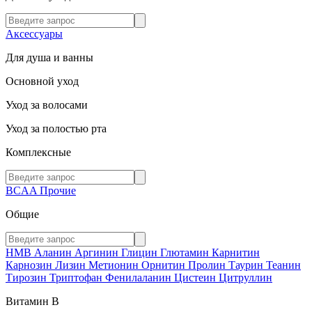
Аксессуары
Для душа и ванны
Основной уход
Уход за волосами
Уход за полостью рта
Комплексные
BCAA
Прочие
Общие
HMB
Аланин
Аргинин
Глицин
Глютамин
Карнитин
Карнозин
Лизин
Метионин
Орнитин
Пролин
Таурин
Теанин
Тирозин
Триптофан
Фенилаланин
Цистеин
Цитруллин
Витамин В