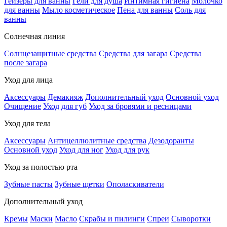
Гейзеры для ванны
Гели для душа
Интимная гигиена
Молочко
для ванны
Мыло косметическое
Пена для ванны
Соль для
ванны
Солнечная линия
Солнцезащитные средства
Средства для загара
Средства
после загара
Уход для лица
Аксессуары
Демакияж
Дополнительный уход
Основной уход
Очищение
Уход для губ
Уход за бровями и ресницами
Уход для тела
Аксессуары
Антицеллюлитные средства
Дезодоранты
Основной уход
Уход для ног
Уход для рук
Уход за полостью рта
Зубные пасты
Зубные щетки
Ополаскиватели
Дополнительный уход
Кремы
Маски
Масло
Скрабы и пилинги
Спреи
Сыворотки