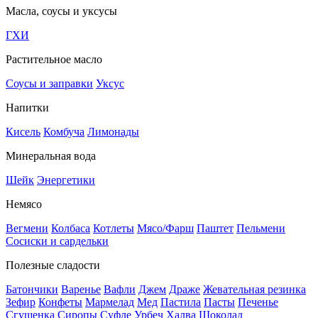
Масла, соусы и уксусы
ГХИ
Растительное масло
Соусы и заправки
Уксус
Напитки
Кисель
Комбуча
Лимонады
Минеральная вода
Шейк
Энергетики
Немясо
Вегмени
Колбаса
Котлеты
Мясо/Фарш
Паштет
Пельмени
Сосиски и сардельки
Полезные сладости
Батончики
Варенье
Вафли
Джем
Драже
Жевательная резинка
Зефир
Конфеты
Мармелад
Мед
Пастила
Пасты
Печенье
Сгущенка
Сиропы
Суфле
Урбеч
Халва
Шоколад