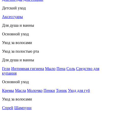
Детский уход
Аксессуары
Для душа и ванны
Основной уход
Уход за волосами
Уход за полостью рта
Для душа и ванны
Гели
Интимная гигиена
Мыло
Пена
Соль
Средство для
купания
Основной уход
Кремы
Масла
Молочко
Пенки
Тоник
Уход для губ
Уход за волосами
Спрей
Шампуни