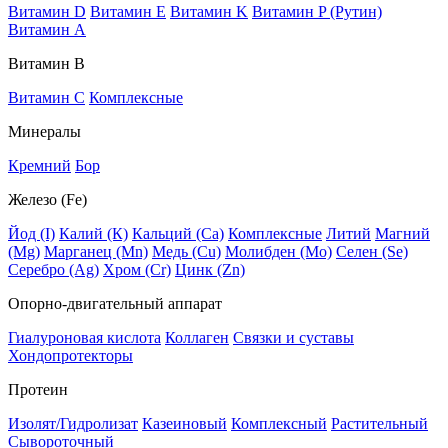
Витамин D
Витамин E
Витамин K
Витамин P (Рутин)
Витамин А
Витамин В
Витамин C
Комплексные
Минералы
Кремний
Бор
Железо (Fe)
Йод (I)
Калий (К)
Кальций (Са)
Комплексные
Литий
Магний
(Mg)
Марганец (Mn)
Медь (Сu)
Молибден (Мо)
Селен (Se)
Серебро (Ag)
Хром (Cr)
Цинк (Zn)
Опорно-двигательный аппарат
Гиалуроновая кислота
Коллаген
Связки и суставы
Хондопротекторы
Протеин
Изолят/Гидролизат
Казеиновый
Комплексный
Растительный
Сывороточный