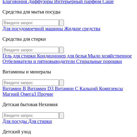
Благовония
Диффузоры
Интерьерный парфюм
Саше
Средства для мытья посуды
Для посудомоечной машины
Жидкие средства
Средства для стирки
Гель для стирки
Кондиционер для белья
Мыло хозяйственное
Отбеливатели и пятновыводители
Стиральные порошки
Витамины и минералы
Витамин В
Витамин D3
Витамин С
Кальций
Комплексы
Магний
Омега3
Прочие
Детская бытовая Нехимия
Для посуды
Для стирки
Детский уход