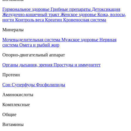
Гормональное здоровье
Грибные препараты
Детоксикация
Желудочно-кишечный тракт
Женское здоровье
Кожа, волосы,
ногти
Контроль веса
Креатин
Кровеносная система
Минералы
Мочевыделительная система
Мужское здоровье
Нервная
система
Омега и рыбий жир
Опорно-двигательный аппарат
Органы дыхания, зрения
Простуды и иммунитет
Протеин
Сон
Суперфуды
Фосфолипиды
Аминокислоты
Комплексные
Общие
Витамины