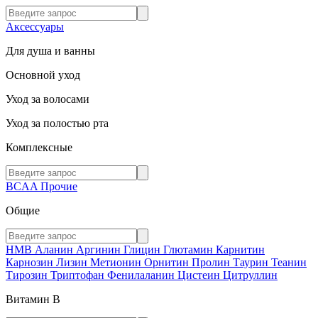
Аксессуары
Для душа и ванны
Основной уход
Уход за волосами
Уход за полостью рта
Комплексные
BCAA
Прочие
Общие
HMB
Аланин
Аргинин
Глицин
Глютамин
Карнитин
Карнозин
Лизин
Метионин
Орнитин
Пролин
Таурин
Теанин
Тирозин
Триптофан
Фенилаланин
Цистеин
Цитруллин
Витамин В