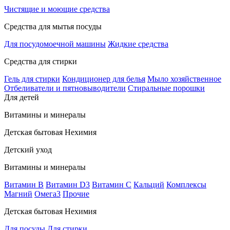
Чистящие и моющие средства
Средства для мытья посуды
Для посудомоечной машины
Жидкие средства
Средства для стирки
Гель для стирки
Кондиционер для белья
Мыло хозяйственное
Отбеливатели и пятновыводители
Стиральные порошки
Для детей
Витамины и минералы
Детская бытовая Нехимия
Детский уход
Витамины и минералы
Витамин В
Витамин D3
Витамин С
Кальций
Комплексы
Магний
Омега3
Прочие
Детская бытовая Нехимия
Для посуды
Для стирки