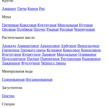
Крупы
Амарант
Греча
Киноа
Рис
Мука
Гречневая
Кокосовая
Кукурузная
Миндальная
Нутовая
Овсяная
Полбяная
Прочее
Ржаная
Рисовая
Черемуховая
Растительное масло
Авокадо
Амарантовое
Арахисовое
Арбузное
Виноградное
Горчичное
Грецкого ореха
Кедровое
Кокосовое
Конопляное
Кукурузное
Кунжутное
Льняное
Миндальное
Оливковое
Подсолнечное
Прочие
Пшеничное
Расторопши
Рыжиковое
Тыквенное
Фундучное
Чёрного тмина
Минеральная вода
Газированная
Негазированная
Загустители
Пектин
Специи