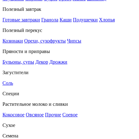
Полезный завтрак
Готовые завтраки
Гранола
Каши
Подушечки
Хлопья
Полезный перекус
Козинаки
Орехи, сухофрукты
Чипсы
Пряности и приправы
Бульоны, супы
Декор
Дрожжи
Загустители
Соль
Специи
Растительное молоко и сливки
Кокосовое
Овсяное
Прочие
Соевое
Сухое
Семена