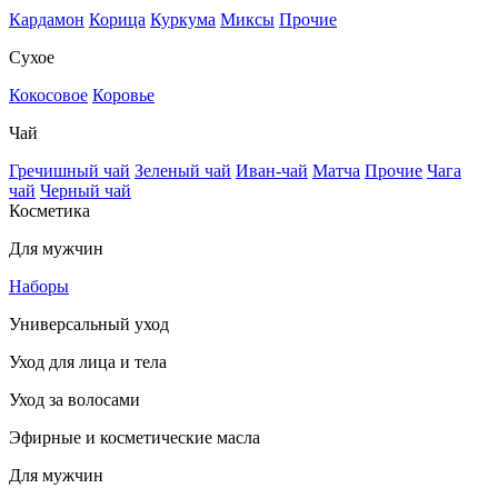
Кардамон
Корица
Куркума
Миксы
Прочие
Сухое
Кокосовое
Коровье
Чай
Гречишный чай
Зеленый чай
Иван-чай
Матча
Прочие
Чага
чай
Черный чай
Косметика
Для мужчин
Наборы
Универсальный уход
Уход для лица и тела
Уход за волосами
Эфирные и косметические масла
Для мужчин