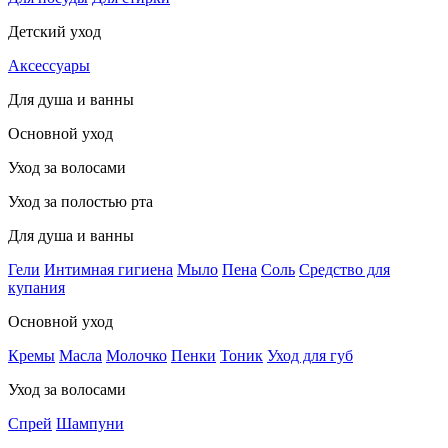
Детский уход
Аксессуары
Для душа и ванны
Основной уход
Уход за волосами
Уход за полостью рта
Для душа и ванны
Гели
Интимная гигиена
Мыло
Пена
Соль
Средство для
купания
Основной уход
Кремы
Масла
Молочко
Пенки
Тоник
Уход для губ
Уход за волосами
Спрей
Шампуни