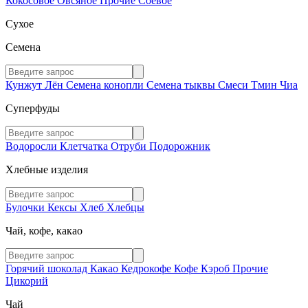
Кокосовое
Овсяное
Прочие
Соевое
Сухое
Семена
Кунжут
Лён
Семена конопли
Семена тыквы
Смеси
Тмин
Чиа
Суперфуды
Водоросли
Клетчатка
Отруби
Подорожник
Хлебные изделия
Булочки
Кексы
Хлеб
Хлебцы
Чай, кофе, какао
Горячий шоколад
Какао
Кедрокофе
Кофе
Кэроб
Прочие
Цикорий
Чай