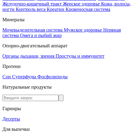
Желудочно-кишечный тракт
Женское здоровье
Кожа, волосы,
ногти
Контроль веса
Креатин
Кровеносная система
Минералы
Мочевыделительная система
Мужское здоровье
Нервная
система
Омега и рыбий жир
Опорно-двигательный аппарат
Органы дыхания, зрения
Простуды и иммунитет
Протеин
Сон
Суперфуды
Фосфолипиды
Натуральные продукты
Гарниры
Десерты
Для выпечки