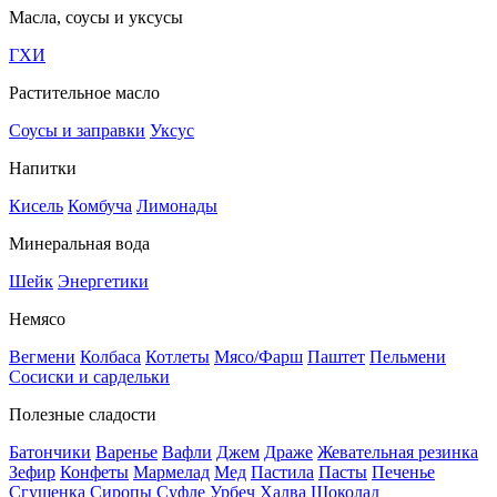
Масла, соусы и уксусы
ГХИ
Растительное масло
Соусы и заправки
Уксус
Напитки
Кисель
Комбуча
Лимонады
Минеральная вода
Шейк
Энергетики
Немясо
Вегмени
Колбаса
Котлеты
Мясо/Фарш
Паштет
Пельмени
Сосиски и сардельки
Полезные сладости
Батончики
Варенье
Вафли
Джем
Драже
Жевательная резинка
Зефир
Конфеты
Мармелад
Мед
Пастила
Пасты
Печенье
Сгущенка
Сиропы
Суфле
Урбеч
Халва
Шоколад