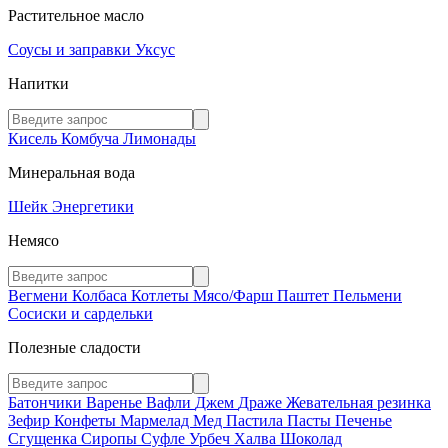
Растительное масло
Соусы и заправки
Уксус
Напитки
Кисель
Комбуча
Лимонады
Минеральная вода
Шейк
Энергетики
Немясо
Вегмени
Колбаса
Котлеты
Мясо/Фарш
Паштет
Пельмени
Сосиски и сардельки
Полезные сладости
Батончики
Варенье
Вафли
Джем
Драже
Жевательная резинка
Зефир
Конфеты
Мармелад
Мед
Пастила
Пасты
Печенье
Сгущенка
Сиропы
Суфле
Урбеч
Халва
Шоколад