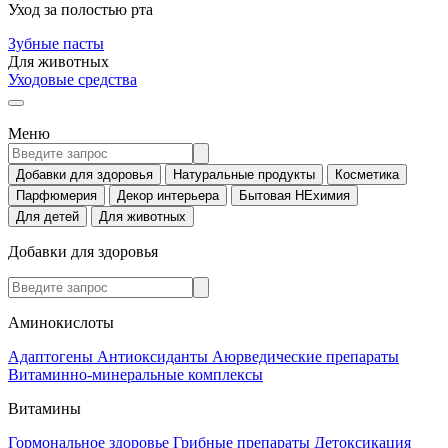
Уход за полостью рта
Зубные пасты
Для животных
Уходовые средства
Меню
Добавки для здоровья
Натуральные продукты
Косметика
Парфюмерия
Декор интерьера
Бытовая НЕхимия
Для детей
Для животных
Добавки для здоровья
Аминокислоты
Адаптогены
Антиоксиданты
Аюрведические препараты
Витаминно-минеральные комплексы
Витамины
Гормональное здоровье
Грибные препараты
Детоксикация