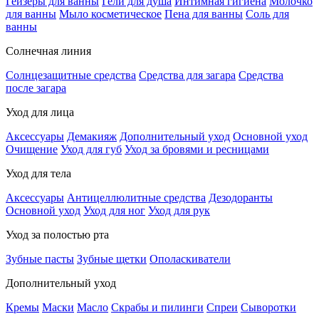
Гейзеры для ванны
Гели для душа
Интимная гигиена
Молочко
для ванны
Мыло косметическое
Пена для ванны
Соль для
ванны
Солнечная линия
Солнцезащитные средства
Средства для загара
Средства
после загара
Уход для лица
Аксессуары
Демакияж
Дополнительный уход
Основной уход
Очищение
Уход для губ
Уход за бровями и ресницами
Уход для тела
Аксессуары
Антицеллюлитные средства
Дезодоранты
Основной уход
Уход для ног
Уход для рук
Уход за полостью рта
Зубные пасты
Зубные щетки
Ополаскиватели
Дополнительный уход
Кремы
Маски
Масло
Скрабы и пилинги
Спреи
Сыворотки