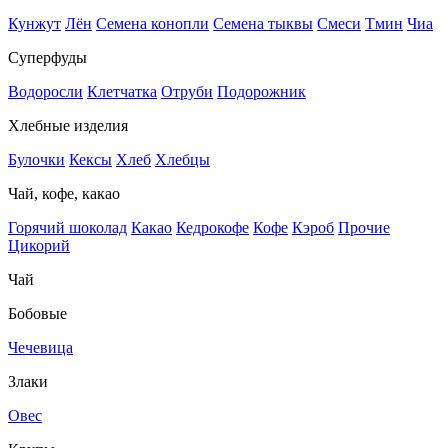
Кунжут
Лён
Семена конопли
Семена тыквы
Смеси
Тмин
Чиа
Суперфуды
Водоросли
Клетчатка
Отруби
Подорожник
Хлебные изделия
Булочки
Кексы
Хлеб
Хлебцы
Чай, кофе, какао
Горячий шоколад
Какао
Кедрокофе
Кофе
Кэроб
Прочие
Цикорий
Чай
Бобовые
Чечевица
Злаки
Овес