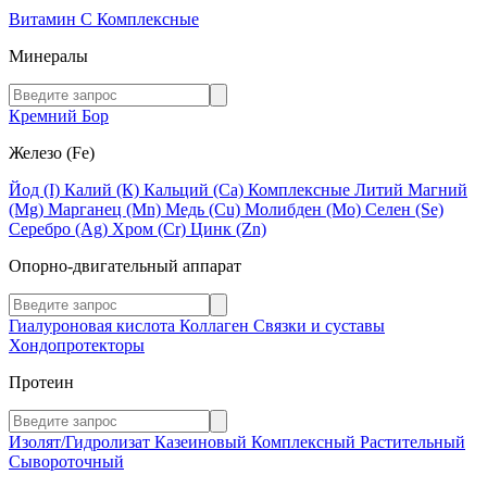
Витамин C
Комплексные
Минералы
Кремний
Бор
Железо (Fe)
Йод (I)
Калий (К)
Кальций (Са)
Комплексные
Литий
Магний
(Mg)
Марганец (Mn)
Медь (Сu)
Молибден (Мо)
Селен (Se)
Серебро (Ag)
Хром (Cr)
Цинк (Zn)
Опорно-двигательный аппарат
Гиалуроновая кислота
Коллаген
Связки и суставы
Хондопротекторы
Протеин
Изолят/Гидролизат
Казеиновый
Комплексный
Растительный
Сывороточный