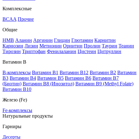
Комплексные
BCAA
Прочие
Общие
HMB
Аланин
Аргинин
Глицин
Глютамин
Карнитин
Карнозин
Лизин
Метионин
Орнитин
Пролин
Таурин
Теанин
Тирозин
Триптофан
Фенилаланин
Цистеин
Цитруллин
Витамин В
B-комплексы
Витамин B1
Витамин B12
Витамин B2
Витамин
B3
Витамин B4
Витамин B5
Витамин B6
Витамин B7
(Биотин)
Витамин B8 (Инозитол)
Витамин B9 (Methyl Folate)
Витамин В10
Железо (Fe)
Fe-комплексы
Натуральные продукты
Гарниры
Десерты