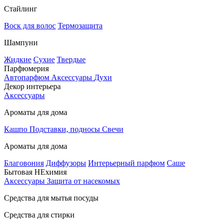
Стайлинг
Воск для волос
Термозащита
Шампуни
Жидкие
Сухие
Твердые
Парфюмерия
Автопарфюм
Аксессуары
Духи
Декор интерьера
Аксессуары
Ароматы для дома
Кашпо
Подставки, подносы
Свечи
Ароматы для дома
Благовония
Диффузоры
Интерьерный парфюм
Саше
Бытовая НЕхимия
Аксессуары
Защита от насекомых
Средства для мытья посуды
Средства для стирки