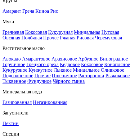
Крупы
Амарант
Греча
Киноа
Рис
Мука
Гречневая
Кокосовая
Кукурузная
Миндальная
Нутовая
Овсяная
Полбяная
Прочее
Ржаная
Рисовая
Черемуховая
Растительное масло
Авокадо
Амарантовое
Арахисовое
Арбузное
Виноградное
Горчичное
Грецкого ореха
Кедровое
Кокосовое
Конопляное
Кукурузное
Кунжутное
Льняное
Миндальное
Оливковое
Подсолнечное
Прочие
Пшеничное
Расторопши
Рыжиковое
Тыквенное
Фундучное
Чёрного тмина
Минеральная вода
Газированная
Негазированная
Загустители
Пектин
Специи