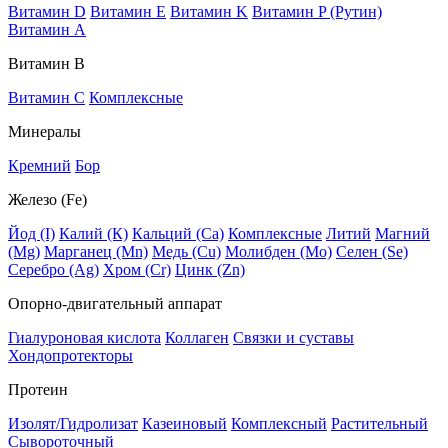
Витамин D
Витамин E
Витамин K
Витамин P (Рутин)
Витамин А
Витамин В
Витамин C
Комплексные
Минералы
Кремний
Бор
Железо (Fe)
Йод (I)
Калий (К)
Кальций (Са)
Комплексные
Литий
Магний
(Mg)
Марганец (Mn)
Медь (Сu)
Молибден (Мо)
Селен (Se)
Серебро (Ag)
Хром (Cr)
Цинк (Zn)
Опорно-двигательный аппарат
Гиалуроновая кислота
Коллаген
Связки и суставы
Хондопротекторы
Протеин
Изолят/Гидролизат
Казеиновый
Комплексный
Растительный
Сывороточный