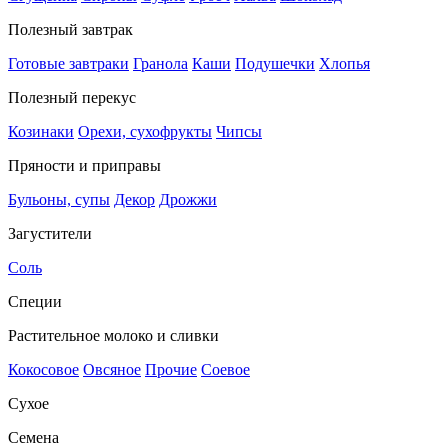
Полезный завтрак
Готовые завтраки
Гранола
Каши
Подушечки
Хлопья
Полезный перекус
Козинаки
Орехи, сухофрукты
Чипсы
Пряности и приправы
Бульоны, супы
Декор
Дрожжи
Загустители
Соль
Специи
Растительное молоко и сливки
Кокосовое
Овсяное
Прочие
Соевое
Сухое
Семена