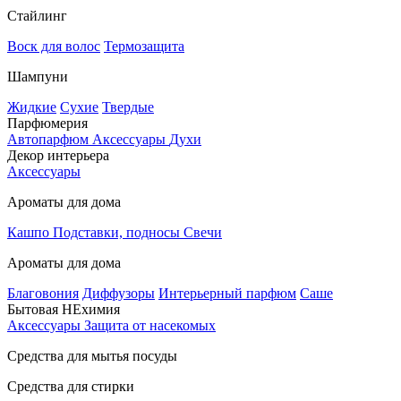
Стайлинг
Воск для волос
Термозащита
Шампуни
Жидкие
Сухие
Твердые
Парфюмерия
Автопарфюм
Аксессуары
Духи
Декор интерьера
Аксессуары
Ароматы для дома
Кашпо
Подставки, подносы
Свечи
Ароматы для дома
Благовония
Диффузоры
Интерьерный парфюм
Саше
Бытовая НЕхимия
Аксессуары
Защита от насекомых
Средства для мытья посуды
Средства для стирки