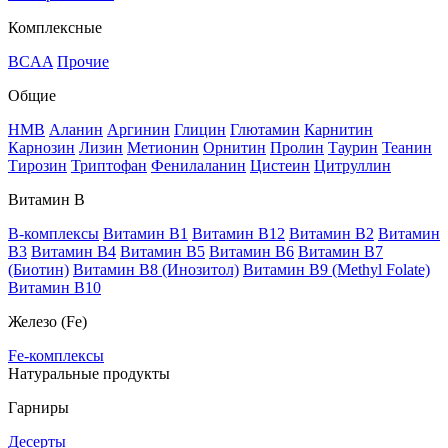
Комплексные
BCAA
Прочие
Общие
HMB
Аланин
Аргинин
Глицин
Глютамин
Карнитин
Карнозин
Лизин
Метионин
Орнитин
Пролин
Таурин
Теанин
Тирозин
Триптофан
Фенилаланин
Цистеин
Цитруллин
Витамин В
B-комплексы
Витамин B1
Витамин B12
Витамин B2
Витамин
B3
Витамин B4
Витамин B5
Витамин B6
Витамин B7
(Биотин)
Витамин B8 (Инозитол)
Витамин B9 (Methyl Folate)
Витамин В10
Железо (Fe)
Fe-комплексы
Натуральные продукты
Гарниры
Десерты