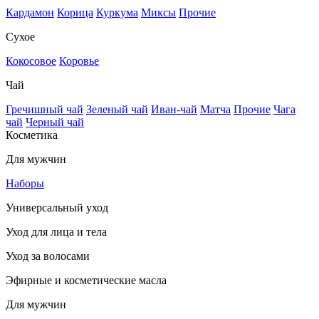
Кардамон
Корица
Куркума
Миксы
Прочие
Сухое
Кокосовое
Коровье
Чай
Гречишный чай
Зеленый чай
Иван-чай
Матча
Прочие
Чага
чай
Черный чай
Косметика
Для мужчин
Наборы
Универсальный уход
Уход для лица и тела
Уход за волосами
Эфирные и косметические масла
Для мужчин