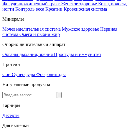
Желудочно-кишечный тракт
Женское здоровье
Кожа, волосы,
ногти
Контроль веса
Креатин
Кровеносная система
Минералы
Мочевыделительная система
Мужское здоровье
Нервная
система
Омега и рыбий жир
Опорно-двигательный аппарат
Органы дыхания, зрения
Простуды и иммунитет
Протеин
Сон
Суперфуды
Фосфолипиды
Натуральные продукты
Гарниры
Десерты
Для выпечки