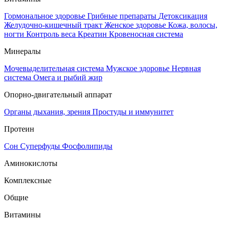
Гормональное здоровье
Грибные препараты
Детоксикация
Желудочно-кишечный тракт
Женское здоровье
Кожа, волосы,
ногти
Контроль веса
Креатин
Кровеносная система
Минералы
Мочевыделительная система
Мужское здоровье
Нервная
система
Омега и рыбий жир
Опорно-двигательный аппарат
Органы дыхания, зрения
Простуды и иммунитет
Протеин
Сон
Суперфуды
Фосфолипиды
Аминокислоты
Комплексные
Общие
Витамины