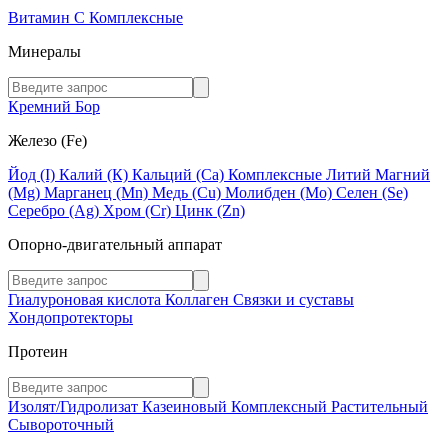
Витамин C
Комплексные
Минералы
Кремний
Бор
Железо (Fe)
Йод (I)
Калий (К)
Кальций (Са)
Комплексные
Литий
Магний
(Mg)
Марганец (Mn)
Медь (Сu)
Молибден (Мо)
Селен (Se)
Серебро (Ag)
Хром (Cr)
Цинк (Zn)
Опорно-двигательный аппарат
Гиалуроновая кислота
Коллаген
Связки и суставы
Хондопротекторы
Протеин
Изолят/Гидролизат
Казеиновый
Комплексный
Растительный
Сывороточный