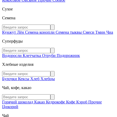
Кокосовое
Овсяное
Прочие
Соевое
Сухое
Семена
Кунжут
Лён
Семена конопли
Семена тыквы
Смеси
Тмин
Чиа
Суперфуды
Водоросли
Клетчатка
Отруби
Подорожник
Хлебные изделия
Булочки
Кексы
Хлеб
Хлебцы
Чай, кофе, какао
Горячий шоколад
Какао
Кедрокофе
Кофе
Кэроб
Прочие
Цикорий
Чай