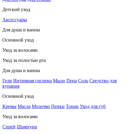
Детский уход
Аксессуары
Для душа и ванны
Основной уход
Уход за волосами
Уход за полостью рта
Для душа и ванны
Гели
Интимная гигиена
Мыло
Пена
Соль
Средство для
купания
Основной уход
Кремы
Масла
Молочко
Пенки
Тоник
Уход для губ
Уход за волосами
Спрей
Шампуни