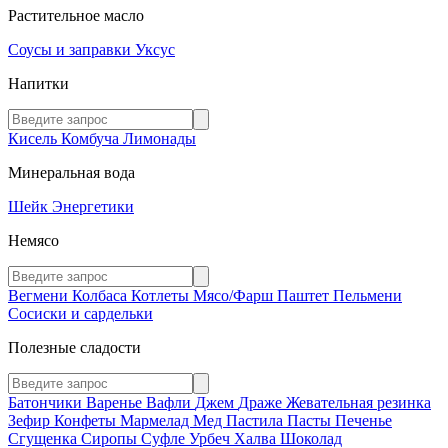
Растительное масло
Соусы и заправки
Уксус
Напитки
Кисель
Комбуча
Лимонады
Минеральная вода
Шейк
Энергетики
Немясо
Вегмени
Колбаса
Котлеты
Мясо/Фарш
Паштет
Пельмени
Сосиски и сардельки
Полезные сладости
Батончики
Варенье
Вафли
Джем
Драже
Жевательная резинка
Зефир
Конфеты
Мармелад
Мед
Пастила
Пасты
Печенье
Сгущенка
Сиропы
Суфле
Урбеч
Халва
Шоколад