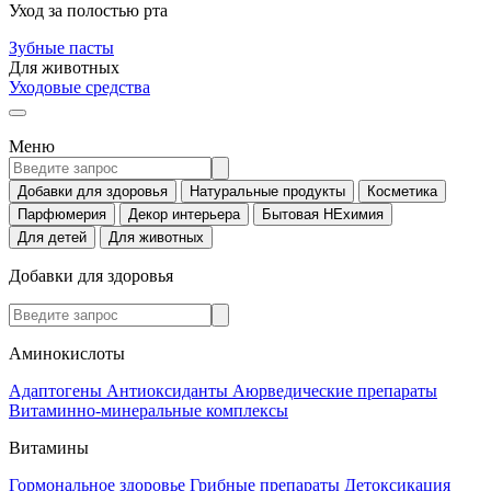
Уход за полостью рта
Зубные пасты
Для животных
Уходовые средства
Меню
Добавки для здоровья
Натуральные продукты
Косметика
Парфюмерия
Декор интерьера
Бытовая НЕхимия
Для детей
Для животных
Добавки для здоровья
Аминокислоты
Адаптогены
Антиоксиданты
Аюрведические препараты
Витаминно-минеральные комплексы
Витамины
Гормональное здоровье
Грибные препараты
Детоксикация