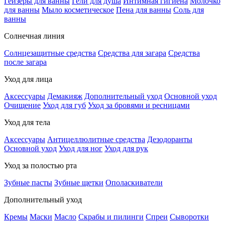
Гейзеры для ванны
Гели для душа
Интимная гигиена
Молочко
для ванны
Мыло косметическое
Пена для ванны
Соль для
ванны
Солнечная линия
Солнцезащитные средства
Средства для загара
Средства
после загара
Уход для лица
Аксессуары
Демакияж
Дополнительный уход
Основной уход
Очищение
Уход для губ
Уход за бровями и ресницами
Уход для тела
Аксессуары
Антицеллюлитные средства
Дезодоранты
Основной уход
Уход для ног
Уход для рук
Уход за полостью рта
Зубные пасты
Зубные щетки
Ополаскиватели
Дополнительный уход
Кремы
Маски
Масло
Скрабы и пилинги
Спреи
Сыворотки