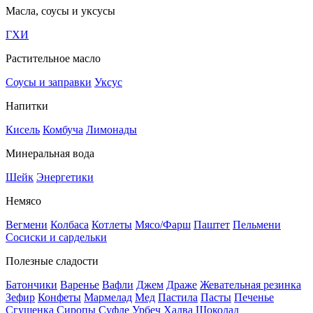
Масла, соусы и уксусы
ГХИ
Растительное масло
Соусы и заправки
Уксус
Напитки
Кисель
Комбуча
Лимонады
Минеральная вода
Шейк
Энергетики
Немясо
Вегмени
Колбаса
Котлеты
Мясо/Фарш
Паштет
Пельмени
Сосиски и сардельки
Полезные сладости
Батончики
Варенье
Вафли
Джем
Драже
Жевательная резинка
Зефир
Конфеты
Мармелад
Мед
Пастила
Пасты
Печенье
Сгущенка
Сиропы
Суфле
Урбеч
Халва
Шоколад