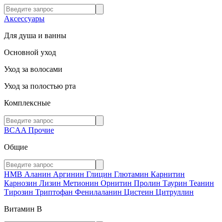
Аксессуары
Для душа и ванны
Основной уход
Уход за волосами
Уход за полостью рта
Комплексные
BCAA
Прочие
Общие
HMB
Аланин
Аргинин
Глицин
Глютамин
Карнитин
Карнозин
Лизин
Метионин
Орнитин
Пролин
Таурин
Теанин
Тирозин
Триптофан
Фенилаланин
Цистеин
Цитруллин
Витамин В