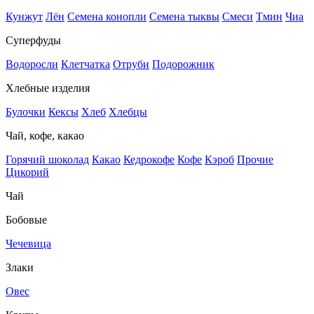
Кунжут
Лён
Семена конопли
Семена тыквы
Смеси
Тмин
Чиа
Суперфуды
Водоросли
Клетчатка
Отруби
Подорожник
Хлебные изделия
Булочки
Кексы
Хлеб
Хлебцы
Чай, кофе, какао
Горячий шоколад
Какао
Кедрокофе
Кофе
Кэроб
Прочие
Цикорий
Чай
Бобовые
Чечевица
Злаки
Овес