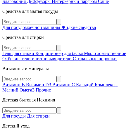
Благовония
Диффузоры
Интерьерный парфюм
Саше
Средства для мытья посуды
Для посудомоечной машины
Жидкие средства
Средства для стирки
Гель для стирки
Кондиционер для белья
Мыло хозяйственное
Отбеливатели и пятновыводители
Стиральные порошки
Витамины и минералы
Витамин В
Витамин D3
Витамин С
Кальций
Комплексы
Магний
Омега3
Прочие
Детская бытовая Нехимия
Для посуды
Для стирки
Детский уход