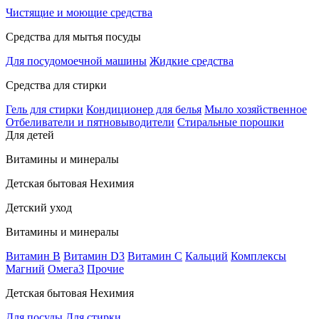
Чистящие и моющие средства
Средства для мытья посуды
Для посудомоечной машины
Жидкие средства
Средства для стирки
Гель для стирки
Кондиционер для белья
Мыло хозяйственное
Отбеливатели и пятновыводители
Стиральные порошки
Для детей
Витамины и минералы
Детская бытовая Нехимия
Детский уход
Витамины и минералы
Витамин В
Витамин D3
Витамин С
Кальций
Комплексы
Магний
Омега3
Прочие
Детская бытовая Нехимия
Для посуды
Для стирки