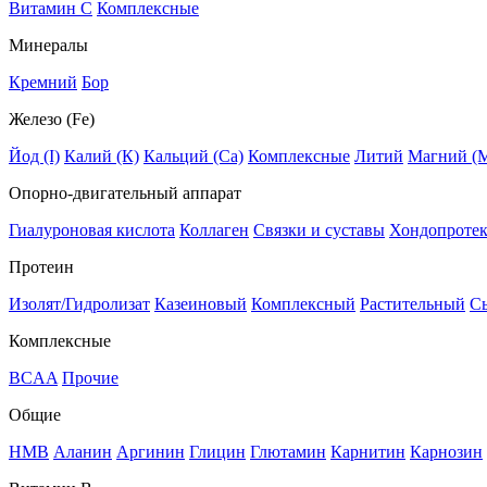
Витамин C
Комплексные
Минералы
Кремний
Бор
Железо (Fe)
Йод (I)
Калий (К)
Кальций (Са)
Комплексные
Литий
Магний (
Опорно-двигательный аппарат
Гиалуроновая кислота
Коллаген
Связки и суставы
Хондопроте
Протеин
Изолят/Гидролизат
Казеиновый
Комплексный
Растительный
С
Комплексные
BCAA
Прочие
Общие
HMB
Аланин
Аргинин
Глицин
Глютамин
Карнитин
Карнозин