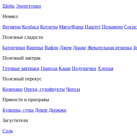
Шейк
Энергетики
Немясо
Вегмени
Колбаса
Котлеты
Мясо/Фарш
Паштет
Пельмени
Сосис
Полезные сладости
Батончики
Варенье
Вафли
Джем
Драже
Жевательная резинка
З
Полезный завтрак
Готовые завтраки
Гранола
Каши
Подушечки
Хлопья
Полезный перекус
Козинаки
Орехи, сухофрукты
Чипсы
Пряности и приправы
Бульоны, супы
Декор
Дрожжи
Загустители
Соль