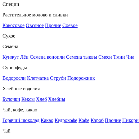
Специи
Растительное молоко и сливки
Кокосовое
Овсяное
Прочие
Соевое
Сухое
Семена
Кунжут
Лён
Семена конопли
Семена тыквы
Смеси
Тмин
Чиа
Суперфуды
Водоросли
Клетчатка
Отруби
Подорожник
Хлебные изделия
Булочки
Кексы
Хлеб
Хлебцы
Чай, кофе, какао
Горячий шоколад
Какао
Кедрокофе
Кофе
Кэроб
Прочие
Цикори
Чай