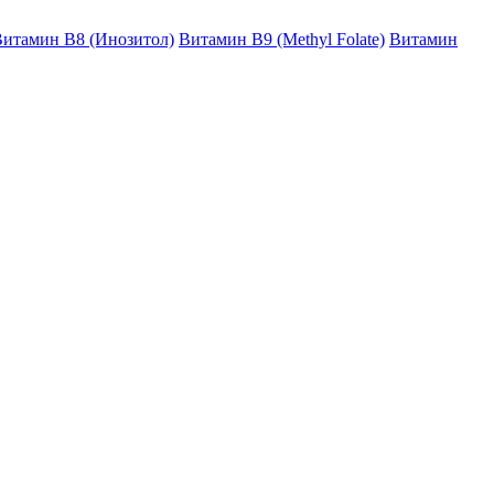
итамин B8 (Инозитол)
Витамин B9 (Methyl Folate)
Витамин