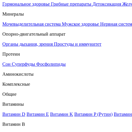
Гормональное здоровье
Грибные препараты
Детоксикация
Жел
Минералы
Мочевыделительная система
Мужское здоровье
Нервная систе
Опорно-двигательный аппарат
Органы дыхания, зрения
Простуды и иммунитет
Протеин
Сон
Суперфуды
Фосфолипиды
Аминокислоты
Комплексные
Общие
Витамины
Витамин D
Витамин E
Витамин K
Витамин P (Рутин)
Витамин
Витамин В