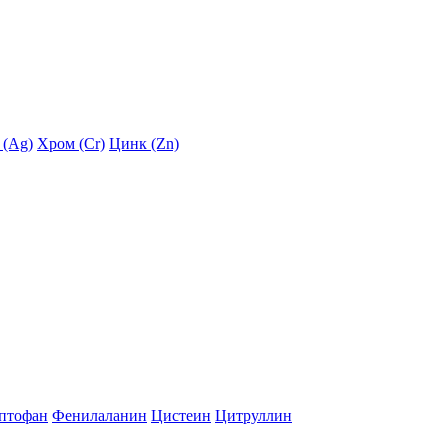
 (Ag)
Хром (Cr)
Цинк (Zn)
птофан
Фенилаланин
Цистеин
Цитруллин