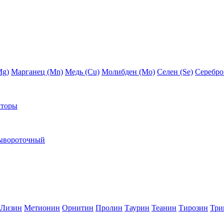
Mg)
Марганец (Mn)
Медь (Сu)
Молибден (Мо)
Селен (Se)
Серебро
кторы
ывороточный
Лизин
Метионин
Орнитин
Пролин
Таурин
Теанин
Тирозин
Три