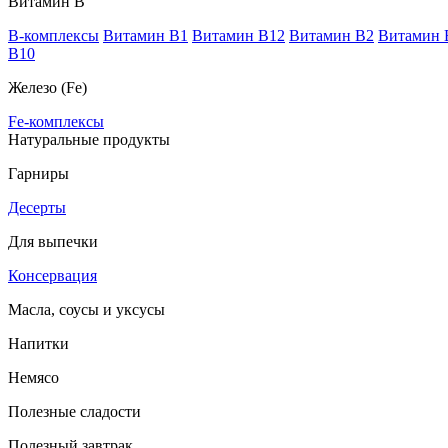
Витамин В
B-комплексы
Витамин B1
Витамин B12
Витамин B2
Витамин 
В10
Железо (Fe)
Fe-комплексы
Натуральные продукты
Гарниры
Десерты
Для выпечки
Консервация
Масла, соусы и уксусы
Напитки
Немясо
Полезные сладости
Полезный завтрак