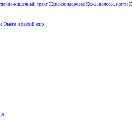
удочно-кишечный тракт
Женское здоровье
Кожа, волосы, ногти
К
ма
Омега и рыбий жир
 А