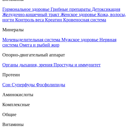
Гормональное здоровье
Грибные препараты
Детоксикация
Желудочно-кишечный тракт
Женское здоровье
Кожа, волосы,
ногти
Контроль веса
Креатин
Кровеносная система
Минералы
Мочевыделительная система
Мужское здоровье
Нервная
система
Омега и рыбий жир
Опорно-двигательный аппарат
Органы дыхания, зрения
Простуды и иммунитет
Протеин
Сон
Суперфуды
Фосфолипиды
Аминокислоты
Комплексные
Общие
Витамины