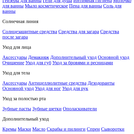
Гейзеры для ванны
Гели для душа
Интимная гигиена
Молочко
для ванны
Мыло косметическое
Пена для ванны
Соль для
ванны
Солнечная линия
Солнцезащитные средства
Средства для загара
Средства
после загара
Уход для лица
Аксессуары
Демакияж
Дополнительный уход
Основной уход
Очищение
Уход для губ
Уход за бровями и ресницами
Уход для тела
Аксессуары
Антицеллюлитные средства
Дезодоранты
Основной уход
Уход для ног
Уход для рук
Уход за полостью рта
Зубные пасты
Зубные щетки
Ополаскиватели
Дополнительный уход
Кремы
Маски
Масло
Скрабы и пилинги
Спреи
Сыворотки