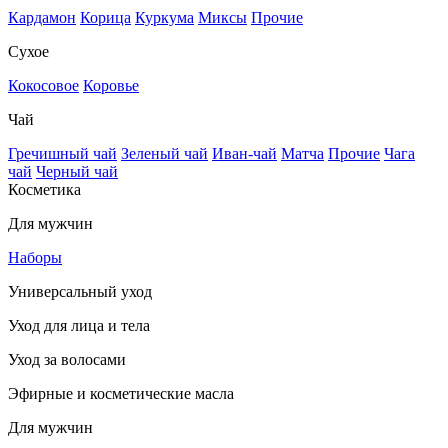
Кардамон
Корица
Куркума
Миксы
Прочие
Сухое
Кокосовое
Коровье
Чай
Гречишный чай
Зеленый чай
Иван-чай
Матча
Прочие
Чага
чай
Черный чай
Косметика
Для мужчин
Наборы
Универсальный уход
Уход для лица и тела
Уход за волосами
Эфирные и косметические масла
Для мужчин