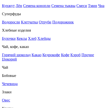
Кунжут
Лён
Семена конопли
Семена тыквы
Смеси
Тмин
Чиа
Суперфуды
Водоросли
Клетчатка
Отруби
Подорожник
Хлебные изделия
Булочки
Кексы
Хлеб
Хлебцы
Чай, кофе, какао
Горячий шоколад
Какао
Кедрокофе
Кофе
Кэроб
Прочие
Цикорий
Чай
Бобовые
Чечевица
Злаки
Овес