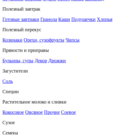
Полезный завтрак
Готовые завтраки
Гранола
Каши
Подушечки
Хлопья
Полезный перекус
Козинаки
Орехи, сухофрукты
Чипсы
Пряности и приправы
Бульоны, супы
Декор
Дрожжи
Загустители
Соль
Специи
Растительное молоко и сливки
Кокосовое
Овсяное
Прочие
Соевое
Сухое
Семена