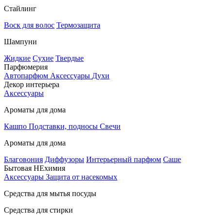
Стайлинг
Воск для волос
Термозащита
Шампуни
Жидкие
Сухие
Твердые
Парфюмерия
Автопарфюм
Аксессуары
Духи
Декор интерьера
Аксессуары
Ароматы для дома
Кашпо
Подставки, подносы
Свечи
Ароматы для дома
Благовония
Диффузоры
Интерьерный парфюм
Саше
Бытовая НЕхимия
Аксессуары
Защита от насекомых
Средства для мытья посуды
Средства для стирки