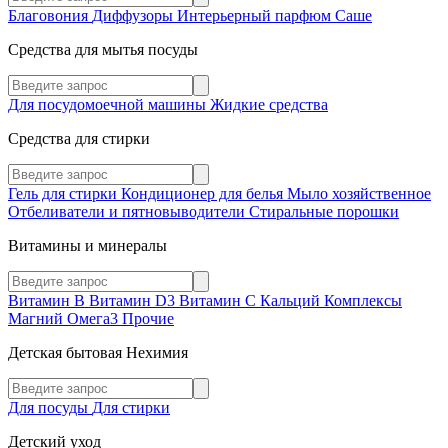
Благовония
Диффузоры
Интерьерный парфюм
Саше
Средства для мытья посуды
Для посудомоечной машины
Жидкие средства
Средства для стирки
Гель для стирки
Кондиционер для белья
Мыло хозяйственное
Отбеливатели и пятновыводители
Стиральные порошки
Витамины и минералы
Витамин В
Витамин D3
Витамин С
Кальций
Комплексы
Магний
Омега3
Прочие
Детская бытовая Нехимия
Для посуды
Для стирки
Детский уход