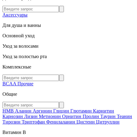
Аксессуары
Для душа и ванны
Основной уход
Уход за волосами
Уход за полостью рта
Комплексные
BCAA
Прочие
Общие
HMB
Аланин
Аргинин
Глицин
Глютамин
Карнитин
Карнозин
Лизин
Метионин
Орнитин
Пролин
Таурин
Теанин
Тирозин
Триптофан
Фенилаланин
Цистеин
Цитруллин
Витамин В