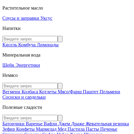
Растительное масло
Соусы и заправки
Уксус
Напитки
Кисель
Комбуча
Лимонады
Минеральная вода
Шейк
Энергетики
Немясо
Вегмени
Колбаса
Котлеты
Мясо/Фарш
Паштет
Пельмени
Сосиски и сардельки
Полезные сладости
Батончики
Варенье
Вафли
Джем
Драже
Жевательная резинка
Зефир
Конфеты
Мармелад
Мед
Пастила
Пасты
Печенье