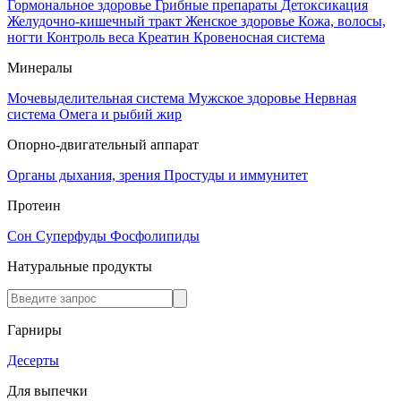
Гормональное здоровье
Грибные препараты
Детоксикация
Желудочно-кишечный тракт
Женское здоровье
Кожа, волосы,
ногти
Контроль веса
Креатин
Кровеносная система
Минералы
Мочевыделительная система
Мужское здоровье
Нервная
система
Омега и рыбий жир
Опорно-двигательный аппарат
Органы дыхания, зрения
Простуды и иммунитет
Протеин
Сон
Суперфуды
Фосфолипиды
Натуральные продукты
Гарниры
Десерты
Для выпечки