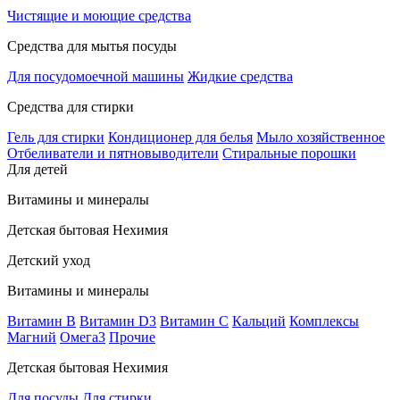
Чистящие и моющие средства
Средства для мытья посуды
Для посудомоечной машины
Жидкие средства
Средства для стирки
Гель для стирки
Кондиционер для белья
Мыло хозяйственное
Отбеливатели и пятновыводители
Стиральные порошки
Для детей
Витамины и минералы
Детская бытовая Нехимия
Детский уход
Витамины и минералы
Витамин В
Витамин D3
Витамин С
Кальций
Комплексы
Магний
Омега3
Прочие
Детская бытовая Нехимия
Для посуды
Для стирки