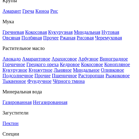
Крупы
Амарант
Греча
Киноа
Рис
Мука
Гречневая
Кокосовая
Кукурузная
Миндальная
Нутовая
Овсяная
Полбяная
Прочее
Ржаная
Рисовая
Черемуховая
Растительное масло
Авокадо
Амарантовое
Арахисовое
Арбузное
Виноградное
Горчичное
Грецкого ореха
Кедровое
Кокосовое
Конопляное
Кукурузное
Кунжутное
Льняное
Миндальное
Оливковое
Подсолнечное
Прочие
Пшеничное
Расторопши
Рыжиковое
Тыквенное
Фундучное
Чёрного тмина
Минеральная вода
Газированная
Негазированная
Загустители
Пектин
Специи