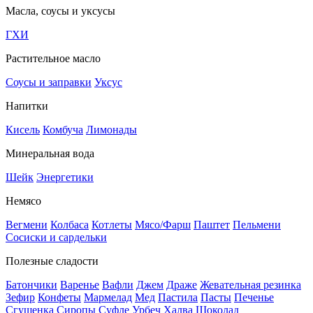
Масла, соусы и уксусы
ГХИ
Растительное масло
Соусы и заправки
Уксус
Напитки
Кисель
Комбуча
Лимонады
Минеральная вода
Шейк
Энергетики
Немясо
Вегмени
Колбаса
Котлеты
Мясо/Фарш
Паштет
Пельмени
Сосиски и сардельки
Полезные сладости
Батончики
Варенье
Вафли
Джем
Драже
Жевательная резинка
Зефир
Конфеты
Мармелад
Мед
Пастила
Пасты
Печенье
Сгущенка
Сиропы
Суфле
Урбеч
Халва
Шоколад