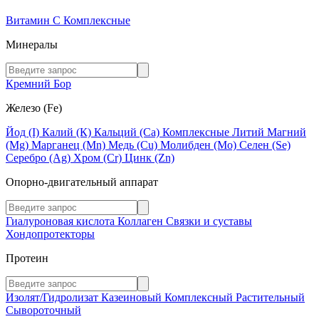
Витамин C
Комплексные
Минералы
Кремний
Бор
Железо (Fe)
Йод (I)
Калий (К)
Кальций (Са)
Комплексные
Литий
Магний
(Mg)
Марганец (Mn)
Медь (Сu)
Молибден (Мо)
Селен (Se)
Серебро (Ag)
Хром (Cr)
Цинк (Zn)
Опорно-двигательный аппарат
Гиалуроновая кислота
Коллаген
Связки и суставы
Хондопротекторы
Протеин
Изолят/Гидролизат
Казеиновый
Комплексный
Растительный
Сывороточный