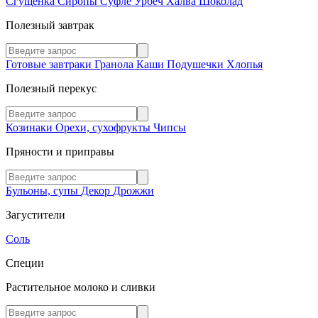
Сгущенка
Сиропы
Суфле
Урбеч
Халва
Шоколад
Полезный завтрак
Готовые завтраки
Гранола
Каши
Подушечки
Хлопья
Полезный перекус
Козинаки
Орехи, сухофрукты
Чипсы
Пряности и приправы
Бульоны, супы
Декор
Дрожжи
Загустители
Соль
Специи
Растительное молоко и сливки