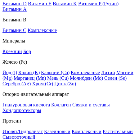
Витамин D
Витамин E
Витамин K
Витамин P (Рутин)
Витамин А
Витамин В
Витамин C
Комплексные
Минералы
Кремний
Бор
Железо (Fe)
Йод (I)
Калий (К)
Кальций (Са)
Комплексные
Литий
Магний
(Mg)
Марганец (Mn)
Медь (Сu)
Молибден (Мо)
Селен (Se)
Серебро (Ag)
Хром (Cr)
Цинк (Zn)
Опорно-двигательный аппарат
Гиалуроновая кислота
Коллаген
Связки и суставы
Хондопротекторы
Протеин
Изолят/Гидролизат
Казеиновый
Комплексный
Растительный
Сывороточный