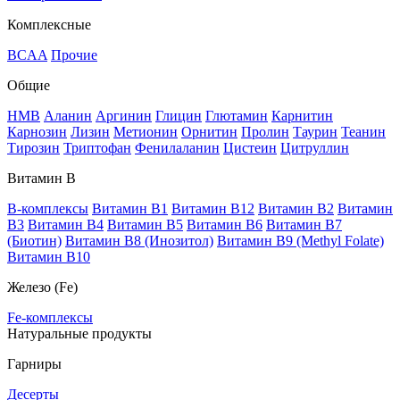
Комплексные
BCAA
Прочие
Общие
HMB
Аланин
Аргинин
Глицин
Глютамин
Карнитин
Карнозин
Лизин
Метионин
Орнитин
Пролин
Таурин
Теанин
Тирозин
Триптофан
Фенилаланин
Цистеин
Цитруллин
Витамин В
B-комплексы
Витамин B1
Витамин B12
Витамин B2
Витамин
B3
Витамин B4
Витамин B5
Витамин B6
Витамин B7
(Биотин)
Витамин B8 (Инозитол)
Витамин B9 (Methyl Folate)
Витамин В10
Железо (Fe)
Fe-комплексы
Натуральные продукты
Гарниры
Десерты