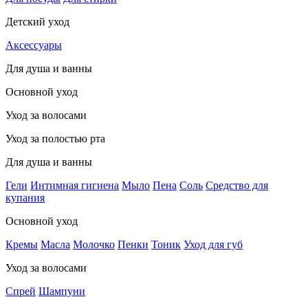
Детский уход
Аксессуары
Для душа и ванны
Основной уход
Уход за волосами
Уход за полостью рта
Для душа и ванны
Гели
Интимная гигиена
Мыло
Пена
Соль
Средство для
купания
Основной уход
Кремы
Масла
Молочко
Пенки
Тоник
Уход для губ
Уход за волосами
Спрей
Шампуни