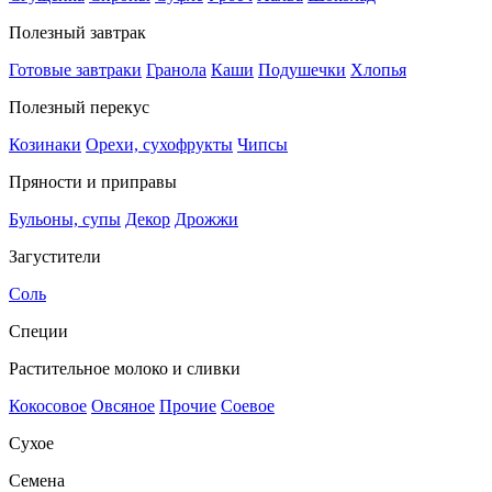
Полезный завтрак
Готовые завтраки
Гранола
Каши
Подушечки
Хлопья
Полезный перекус
Козинаки
Орехи, сухофрукты
Чипсы
Пряности и приправы
Бульоны, супы
Декор
Дрожжи
Загустители
Соль
Специи
Растительное молоко и сливки
Кокосовое
Овсяное
Прочие
Соевое
Сухое
Семена