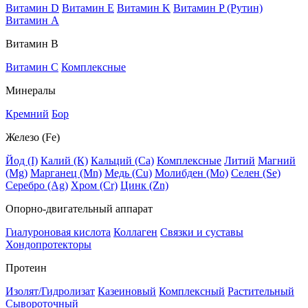
Витамин D
Витамин E
Витамин K
Витамин P (Рутин)
Витамин А
Витамин В
Витамин C
Комплексные
Минералы
Кремний
Бор
Железо (Fe)
Йод (I)
Калий (К)
Кальций (Са)
Комплексные
Литий
Магний
(Mg)
Марганец (Mn)
Медь (Сu)
Молибден (Мо)
Селен (Se)
Серебро (Ag)
Хром (Cr)
Цинк (Zn)
Опорно-двигательный аппарат
Гиалуроновая кислота
Коллаген
Связки и суставы
Хондопротекторы
Протеин
Изолят/Гидролизат
Казеиновый
Комплексный
Растительный
Сывороточный