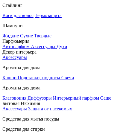
Стайлинг
Воск для волос
Термозащита
Шампуни
Жидкие
Сухие
Твердые
Парфюмерия
Автопарфюм
Аксессуары
Духи
Декор интерьера
Аксессуары
Ароматы для дома
Кашпо
Подставки, подносы
Свечи
Ароматы для дома
Благовония
Диффузоры
Интерьерный парфюм
Саше
Бытовая НЕхимия
Аксессуары
Защита от насекомых
Средства для мытья посуды
Средства для стирки