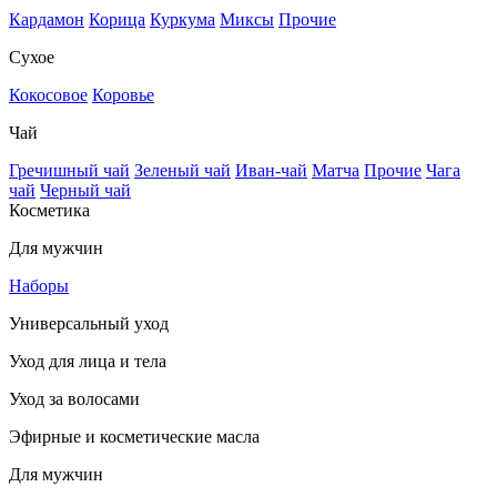
Кардамон
Корица
Куркума
Миксы
Прочие
Сухое
Кокосовое
Коровье
Чай
Гречишный чай
Зеленый чай
Иван-чай
Матча
Прочие
Чага
чай
Черный чай
Косметика
Для мужчин
Наборы
Универсальный уход
Уход для лица и тела
Уход за волосами
Эфирные и косметические масла
Для мужчин