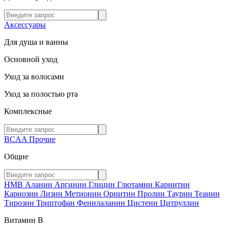
Аксессуары
Для душа и ванны
Основной уход
Уход за волосами
Уход за полостью рта
Комплексные
BCAA
Прочие
Общие
HMB
Аланин
Аргинин
Глицин
Глютамин
Карнитин
Карнозин
Лизин
Метионин
Орнитин
Пролин
Таурин
Теанин
Тирозин
Триптофан
Фенилаланин
Цистеин
Цитруллин
Витамин В