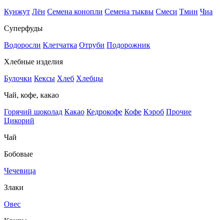
Кунжут
Лён
Семена конопли
Семена тыквы
Смеси
Тмин
Чиа
Суперфуды
Водоросли
Клетчатка
Отруби
Подорожник
Хлебные изделия
Булочки
Кексы
Хлеб
Хлебцы
Чай, кофе, какао
Горячий шоколад
Какао
Кедрокофе
Кофе
Кэроб
Прочие
Цикорий
Чай
Бобовые
Чечевица
Злаки
Овес