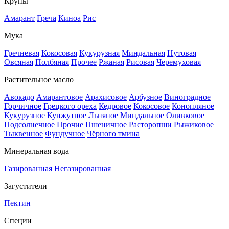
Крупы
Амарант
Греча
Киноа
Рис
Мука
Гречневая
Кокосовая
Кукурузная
Миндальная
Нутовая
Овсяная
Полбяная
Прочее
Ржаная
Рисовая
Черемуховая
Растительное масло
Авокадо
Амарантовое
Арахисовое
Арбузное
Виноградное
Горчичное
Грецкого ореха
Кедровое
Кокосовое
Конопляное
Кукурузное
Кунжутное
Льняное
Миндальное
Оливковое
Подсолнечное
Прочие
Пшеничное
Расторопши
Рыжиковое
Тыквенное
Фундучное
Чёрного тмина
Минеральная вода
Газированная
Негазированная
Загустители
Пектин
Специи