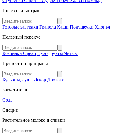
Сгущенка
Сиропы
Суфле
Урбеч
Халва
Шоколад
Полезный завтрак
Готовые завтраки
Гранола
Каши
Подушечки
Хлопья
Полезный перекус
Козинаки
Орехи, сухофрукты
Чипсы
Пряности и приправы
Бульоны, супы
Декор
Дрожжи
Загустители
Соль
Специи
Растительное молоко и сливки