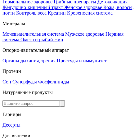
Гормональное здоровье
Грибные препараты
Детоксикация
Желудочно-кишечный тракт
Женское здоровье
Кожа, волосы,
ногти
Контроль веса
Креатин
Кровеносная система
Минералы
Мочевыделительная система
Мужское здоровье
Нервная
система
Омега и рыбий жир
Опорно-двигательный аппарат
Органы дыхания, зрения
Простуды и иммунитет
Протеин
Сон
Суперфуды
Фосфолипиды
Натуральные продукты
Гарниры
Десерты
Для выпечки