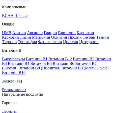
Комплексные
BCAA
Прочие
Общие
HMB
Аланин
Аргинин
Глицин
Глютамин
Карнитин
Карнозин
Лизин
Метионин
Орнитин
Пролин
Таурин
Теанин
Тирозин
Триптофан
Фенилаланин
Цистеин
Цитруллин
Витамин В
B-комплексы
Витамин B1
Витамин B12
Витамин B2
Витамин
B3
Витамин B4
Витамин B5
Витамин B6
Витамин B7
(Биотин)
Витамин B8 (Инозитол)
Витамин B9 (Methyl Folate)
Витамин В10
Железо (Fe)
Fe-комплексы
Натуральные продукты
Гарниры
Десерты