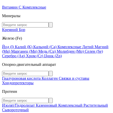
Витамин C
Комплексные
Минералы
Кремний
Бор
Железо (Fe)
Йод (I)
Калий (К)
Кальций (Са)
Комплексные
Литий
Магний
(Mg)
Марганец (Mn)
Медь (Сu)
Молибден (Мо)
Селен (Se)
Серебро (Ag)
Хром (Cr)
Цинк (Zn)
Опорно-двигательный аппарат
Гиалуроновая кислота
Коллаген
Связки и суставы
Хондопротекторы
Протеин
Изолят/Гидролизат
Казеиновый
Комплексный
Растительный
Сывороточный