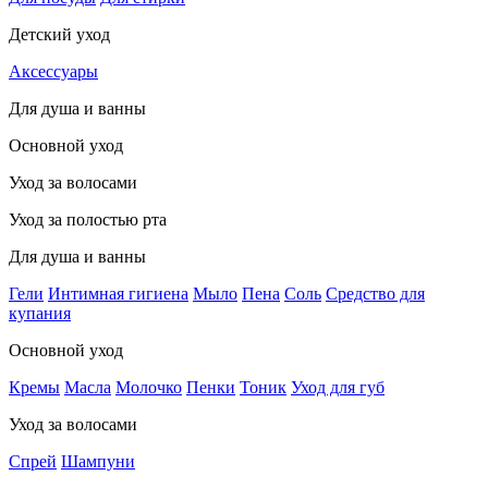
Детский уход
Аксессуары
Для душа и ванны
Основной уход
Уход за волосами
Уход за полостью рта
Для душа и ванны
Гели
Интимная гигиена
Мыло
Пена
Соль
Средство для
купания
Основной уход
Кремы
Масла
Молочко
Пенки
Тоник
Уход для губ
Уход за волосами
Спрей
Шампуни