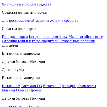
Чистящие и моющие средства
Средства для мытья посуды
Для посудомоечной машины
Жидкие средства
Средства для стирки
Гель для стирки
Кондиционер для белья
Мыло хозяйственное
Отбеливатели и пятновыводители
Стиральные порошки
Для детей
Витамины и минералы
Детская бытовая Нехимия
Детский уход
Витамины и минералы
Витамин В
Витамин D3
Витамин С
Кальций
Комплексы
Магний
Омега3
Прочие
Детская бытовая Нехимия
Для посуды
Для стирки