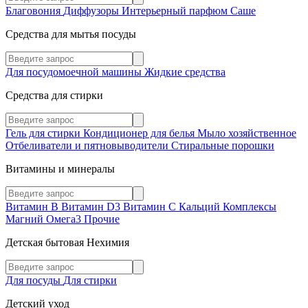
Благовония
Диффузоры
Интерьерный парфюм
Саше
Средства для мытья посуды
Для посудомоечной машины
Жидкие средства
Средства для стирки
Гель для стирки
Кондиционер для белья
Мыло хозяйственное
Отбеливатели и пятновыводители
Стиральные порошки
Витамины и минералы
Витамин В
Витамин D3
Витамин С
Кальций
Комплексы
Магний
Омега3
Прочие
Детская бытовая Нехимия
Для посуды
Для стирки
Детский уход