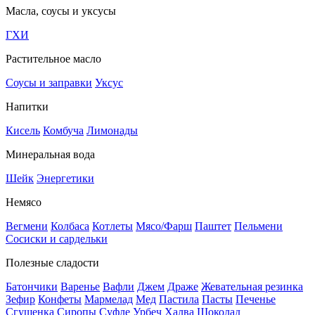
Масла, соусы и уксусы
ГХИ
Растительное масло
Соусы и заправки
Уксус
Напитки
Кисель
Комбуча
Лимонады
Минеральная вода
Шейк
Энергетики
Немясо
Вегмени
Колбаса
Котлеты
Мясо/Фарш
Паштет
Пельмени
Сосиски и сардельки
Полезные сладости
Батончики
Варенье
Вафли
Джем
Драже
Жевательная резинка
Зефир
Конфеты
Мармелад
Мед
Пастила
Пасты
Печенье
Сгущенка
Сиропы
Суфле
Урбеч
Халва
Шоколад