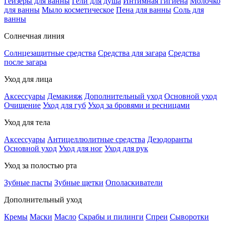
Гейзеры для ванны
Гели для душа
Интимная гигиена
Молочко
для ванны
Мыло косметическое
Пена для ванны
Соль для
ванны
Солнечная линия
Солнцезащитные средства
Средства для загара
Средства
после загара
Уход для лица
Аксессуары
Демакияж
Дополнительный уход
Основной уход
Очищение
Уход для губ
Уход за бровями и ресницами
Уход для тела
Аксессуары
Антицеллюлитные средства
Дезодоранты
Основной уход
Уход для ног
Уход для рук
Уход за полостью рта
Зубные пасты
Зубные щетки
Ополаскиватели
Дополнительный уход
Кремы
Маски
Масло
Скрабы и пилинги
Спреи
Сыворотки