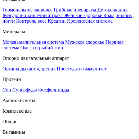
Гормональное здоровье
Грибные препараты
Детоксикация
Желудочно-кишечный тракт
Женское здоровье
Кожа, волосы,
ногти
Контроль веса
Креатин
Кровеносная система
Минералы
Мочевыделительная система
Мужское здоровье
Нервная
система
Омега и рыбий жир
Опорно-двигательный аппарат
Органы дыхания, зрения
Простуды и иммунитет
Протеин
Сон
Суперфуды
Фосфолипиды
Аминокислоты
Комплексные
Общие
Витамины