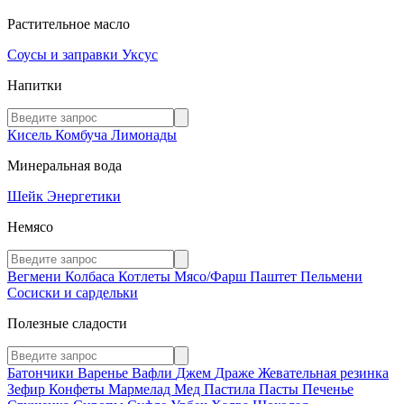
Растительное масло
Соусы и заправки
Уксус
Напитки
Кисель
Комбуча
Лимонады
Минеральная вода
Шейк
Энергетики
Немясо
Вегмени
Колбаса
Котлеты
Мясо/Фарш
Паштет
Пельмени
Сосиски и сардельки
Полезные сладости
Батончики
Варенье
Вафли
Джем
Драже
Жевательная резинка
Зефир
Конфеты
Мармелад
Мед
Пастила
Пасты
Печенье