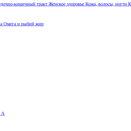
удочно-кишечный тракт
Женское здоровье
Кожа, волосы, ногти
К
ма
Омега и рыбий жир
 А