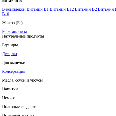
Витамин В
B-комплексы
Витамин B1
Витамин B12
Витамин B2
Витамин 
В10
Железо (Fe)
Fe-комплексы
Натуральные продукты
Гарниры
Десерты
Для выпечки
Консервация
Масла, соусы и уксусы
Напитки
Немясо
Полезные сладости
Полезный завтрак