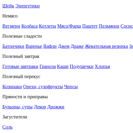
Шейк
Энергетики
Немясо
Вегмени
Колбаса
Котлеты
Мясо/Фарш
Паштет
Пельмени
Сосис
Полезные сладости
Батончики
Варенье
Вафли
Джем
Драже
Жевательная резинка
З
Полезный завтрак
Готовые завтраки
Гранола
Каши
Подушечки
Хлопья
Полезный перекус
Козинаки
Орехи, сухофрукты
Чипсы
Пряности и приправы
Бульоны, супы
Декор
Дрожжи
Загустители
Соль