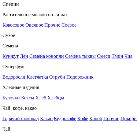
Специи
Растительное молоко и сливки
Кокосовое
Овсяное
Прочие
Соевое
Сухое
Семена
Кунжут
Лён
Семена конопли
Семена тыквы
Смеси
Тмин
Чиа
Суперфуды
Водоросли
Клетчатка
Отруби
Подорожник
Хлебные изделия
Булочки
Кексы
Хлеб
Хлебцы
Чай, кофе, какао
Горячий шоколад
Какао
Кедрокофе
Кофе
Кэроб
Прочие
Цикори
Чай