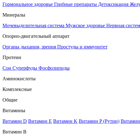
Гормональное здоровье
Грибные препараты
Детоксикация
Жел
Минералы
Мочевыделительная система
Мужское здоровье
Нервная систе
Опорно-двигательный аппарат
Органы дыхания, зрения
Простуды и иммунитет
Протеин
Сон
Суперфуды
Фосфолипиды
Аминокислоты
Комплексные
Общие
Витамины
Витамин D
Витамин E
Витамин K
Витамин P (Рутин)
Витамин
Витамин В