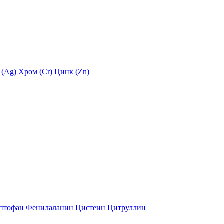
 (Ag)
Хром (Cr)
Цинк (Zn)
птофан
Фенилаланин
Цистеин
Цитруллин