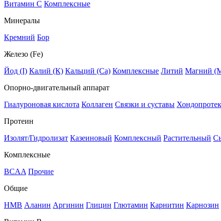
Витамин C
Комплексные
Минералы
Кремний
Бор
Железо (Fe)
Йод (I)
Калий (К)
Кальций (Са)
Комплексные
Литий
Магний (
Опорно-двигательный аппарат
Гиалуроновая кислота
Коллаген
Связки и суставы
Хондопроте
Протеин
Изолят/Гидролизат
Казеиновый
Комплексный
Растительный
С
Комплексные
BCAA
Прочие
Общие
HMB
Аланин
Аргинин
Глицин
Глютамин
Карнитин
Карнозин