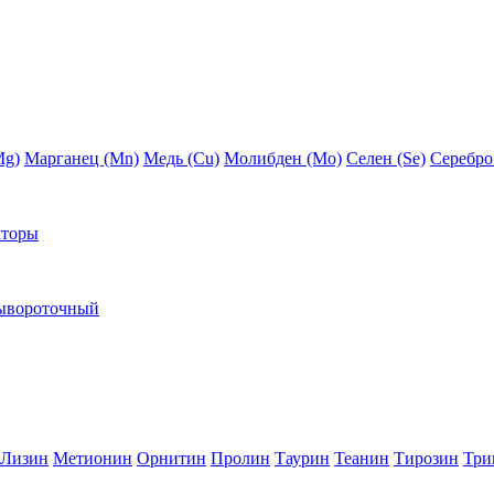
Mg)
Марганец (Mn)
Медь (Сu)
Молибден (Мо)
Селен (Se)
Серебро
кторы
ывороточный
Лизин
Метионин
Орнитин
Пролин
Таурин
Теанин
Тирозин
Три