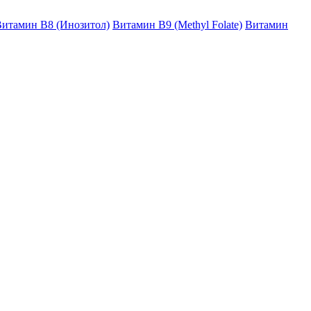
итамин B8 (Инозитол)
Витамин B9 (Methyl Folate)
Витамин