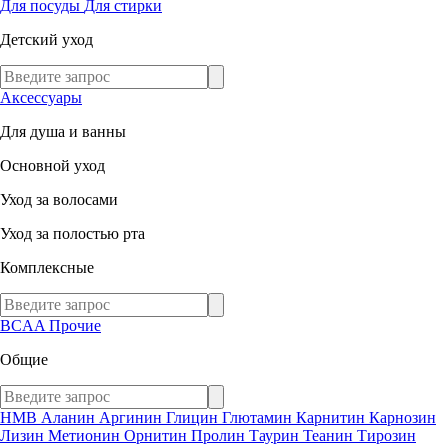
Для посуды
Для стирки
Детский уход
Аксессуары
Для душа и ванны
Основной уход
Уход за волосами
Уход за полостью рта
Комплексные
BCAA
Прочие
Общие
HMB
Аланин
Аргинин
Глицин
Глютамин
Карнитин
Карнозин
Лизин
Метионин
Орнитин
Пролин
Таурин
Теанин
Тирозин