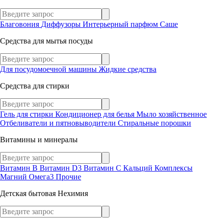
Благовония
Диффузоры
Интерьерный парфюм
Саше
Средства для мытья посуды
Для посудомоечной машины
Жидкие средства
Средства для стирки
Гель для стирки
Кондиционер для белья
Мыло хозяйственное
Отбеливатели и пятновыводители
Стиральные порошки
Витамины и минералы
Витамин В
Витамин D3
Витамин С
Кальций
Комплексы
Магний
Омега3
Прочие
Детская бытовая Нехимия