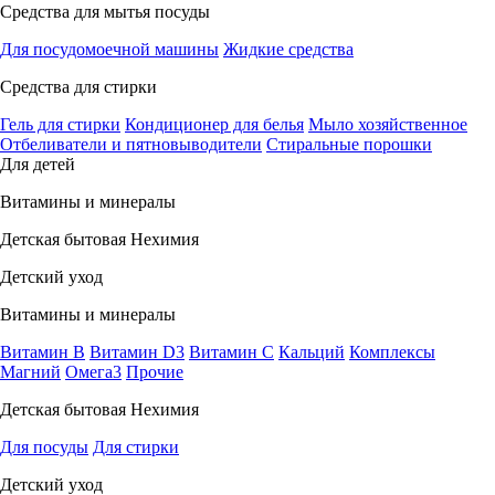
Средства для мытья посуды
Для посудомоечной машины
Жидкие средства
Средства для стирки
Гель для стирки
Кондиционер для белья
Мыло хозяйственное
Отбеливатели и пятновыводители
Стиральные порошки
Для детей
Витамины и минералы
Детская бытовая Нехимия
Детский уход
Витамины и минералы
Витамин В
Витамин D3
Витамин С
Кальций
Комплексы
Магний
Омега3
Прочие
Детская бытовая Нехимия
Для посуды
Для стирки
Детский уход