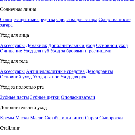
Солнечная линия
Солнцезащитные средства
Средства для загара
Средства после
загара
Уход для лица
Аксессуары
Демакияж
Дополнительный уход
Основной уход
Очищение
Уход для губ
Уход за бровями и ресницами
Уход для тела
Аксессуары
Антицеллюлитные средства
Дезодоранты
Основной уход
Уход для ног
Уход для рук
Уход за полостью рта
Зубные пасты
Зубные щетки
Ополаскиватели
Дополнительный уход
Кремы
Маски
Масло
Скрабы и пилинги
Спреи
Сыворотки
Стайлинг