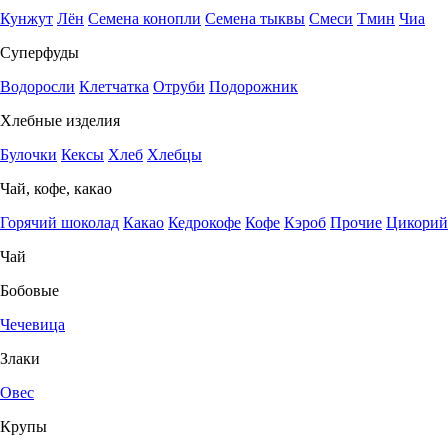
Кунжут
Лён
Семена конопли
Семена тыквы
Смеси
Тмин
Чиа
Суперфуды
Водоросли
Клетчатка
Отруби
Подорожник
Хлебные изделия
Булочки
Кексы
Хлеб
Хлебцы
Чай, кофе, какао
Горячий шоколад
Какао
Кедрокофе
Кофе
Кэроб
Прочие
Цикорий
Чай
Бобовые
Чечевица
Злаки
Овес
Крупы