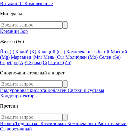
Витамин C
Комплексные
Минералы
Кремний
Бор
Железо (Fe)
Йод (I)
Калий (К)
Кальций (Са)
Комплексные
Литий
Магний
(Mg)
Марганец (Mn)
Медь (Сu)
Молибден (Мо)
Селен (Se)
Серебро (Ag)
Хром (Cr)
Цинк (Zn)
Опорно-двигательный аппарат
Гиалуроновая кислота
Коллаген
Связки и суставы
Хондопротекторы
Протеин
Изолят/Гидролизат
Казеиновый
Комплексный
Растительный
Сывороточный