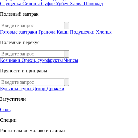
Сгущенка
Сиропы
Суфле
Урбеч
Халва
Шоколад
Полезный завтрак
Готовые завтраки
Гранола
Каши
Подушечки
Хлопья
Полезный перекус
Козинаки
Орехи, сухофрукты
Чипсы
Пряности и приправы
Бульоны, супы
Декор
Дрожжи
Загустители
Соль
Специи
Растительное молоко и сливки