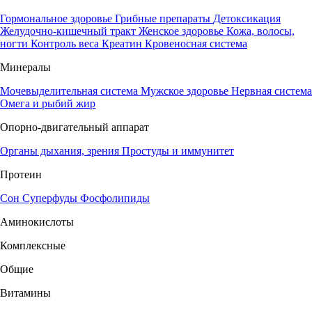
Гормональное здоровье
Грибные препараты
Детоксикация
Желудочно-кишечный тракт
Женское здоровье
Кожа, волосы,
ногти
Контроль веса
Креатин
Кровеносная система
Минералы
Мочевыделительная система
Мужское здоровье
Нервная система
Омега и рыбий жир
Опорно-двигательный аппарат
Органы дыхания, зрения
Простуды и иммунитет
Протеин
Сон
Суперфуды
Фосфолипиды
Аминокислоты
Комплексные
Общие
Витамины