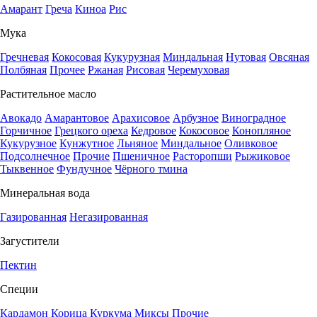
Амарант
Греча
Киноа
Рис
Мука
Гречневая
Кокосовая
Кукурузная
Миндальная
Нутовая
Овсяная
Полбяная
Прочее
Ржаная
Рисовая
Черемуховая
Растительное масло
Авокадо
Амарантовое
Арахисовое
Арбузное
Виноградное
Горчичное
Грецкого ореха
Кедровое
Кокосовое
Конопляное
Кукурузное
Кунжутное
Льняное
Миндальное
Оливковое
Подсолнечное
Прочие
Пшеничное
Расторопши
Рыжиковое
Тыквенное
Фундучное
Чёрного тмина
Минеральная вода
Газированная
Негазированная
Загустители
Пектин
Специи
Кардамон
Корица
Куркума
Миксы
Прочие