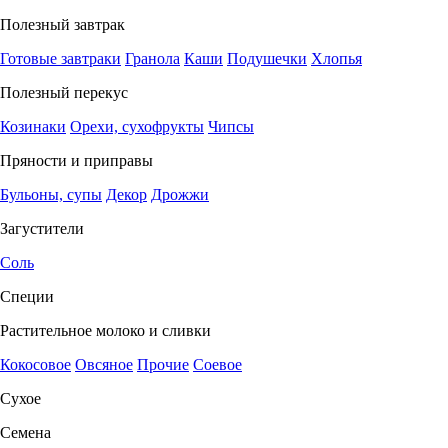
Полезный завтрак
Готовые завтраки
Гранола
Каши
Подушечки
Хлопья
Полезный перекус
Козинаки
Орехи, сухофрукты
Чипсы
Пряности и приправы
Бульоны, супы
Декор
Дрожжи
Загустители
Соль
Специи
Растительное молоко и сливки
Кокосовое
Овсяное
Прочие
Соевое
Сухое
Семена