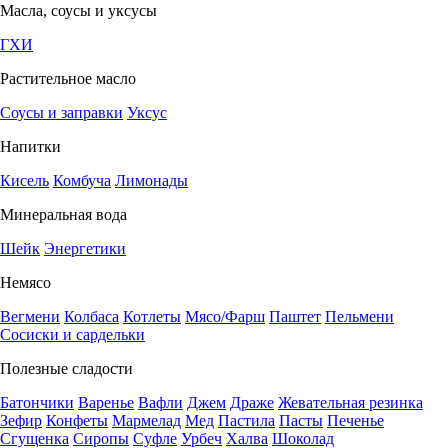
Масла, соусы и уксусы
ГХИ
Растительное масло
Соусы и заправки
Уксус
Напитки
Кисель
Комбуча
Лимонады
Минеральная вода
Шейк
Энергетики
Немясо
Вегмени
Колбаса
Котлеты
Мясо/Фарш
Паштет
Пельмени
Сосиски и сардельки
Полезные сладости
Батончики
Варенье
Вафли
Джем
Драже
Жевательная резинка
Зефир
Конфеты
Мармелад
Мед
Пастила
Пасты
Печенье
Сгущенка
Сиропы
Суфле
Урбеч
Халва
Шоколад