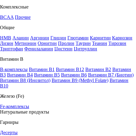
Комплексные
BCAA
Прочие
Общие
HMB
Аланин
Аргинин
Глицин
Глютамин
Карнитин
Карнозин
Лизин
Метионин
Орнитин
Пролин
Таурин
Теанин
Тирозин
Триптофан
Фенилаланин
Цистеин
Цитруллин
Витамин В
B-комплексы
Витамин B1
Витамин B12
Витамин B2
Витамин
B3
Витамин B4
Витамин B5
Витамин B6
Витамин B7 (Биотин)
Витамин B8 (Инозитол)
Витамин B9 (Methyl Folate)
Витамин
В10
Железо (Fe)
Fe-комплексы
Натуральные продукты
Гарниры
Десерты