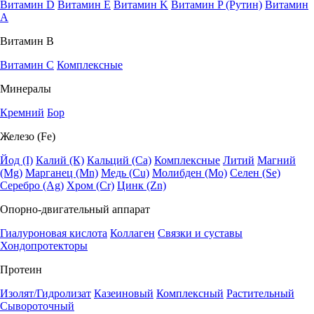
Витамин D
Витамин E
Витамин K
Витамин P (Рутин)
Витамин
А
Витамин В
Витамин C
Комплексные
Минералы
Кремний
Бор
Железо (Fe)
Йод (I)
Калий (К)
Кальций (Са)
Комплексные
Литий
Магний
(Mg)
Марганец (Mn)
Медь (Сu)
Молибден (Мо)
Селен (Se)
Серебро (Ag)
Хром (Cr)
Цинк (Zn)
Опорно-двигательный аппарат
Гиалуроновая кислота
Коллаген
Связки и суставы
Хондопротекторы
Протеин
Изолят/Гидролизат
Казеиновый
Комплексный
Растительный
Сывороточный