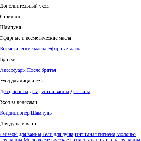
Дополнительный уход
Стайлинг
Шампуни
Эфирные и косметические масла
Косметические масла
Эфирные масла
Бритье
Аксессуары
После бритья
Уход для лица и тела
Дезодоранты
Для душа и ванны
Для лица
Уход за волосами
Кондиционер
Шампунь
Для душа и ванны
Гейзеры для ванны
Гели для душа
Интимная гигиена
Молочко
для ванны
Мыло косметическое
Пена для ванны
Соль для ванны