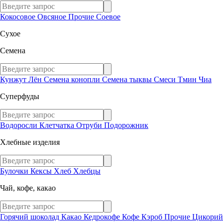
Кокосовое
Овсяное
Прочие
Соевое
Сухое
Семена
Кунжут
Лён
Семена конопли
Семена тыквы
Смеси
Тмин
Чиа
Суперфуды
Водоросли
Клетчатка
Отруби
Подорожник
Хлебные изделия
Булочки
Кексы
Хлеб
Хлебцы
Чай, кофе, какао
Горячий шоколад
Какао
Кедрокофе
Кофе
Кэроб
Прочие
Цикорий