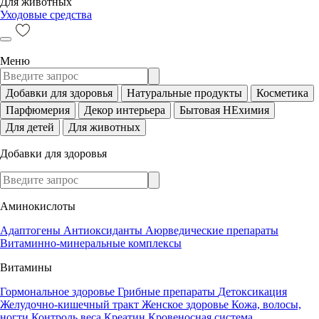
Для животных
Уходовые средства
Меню
Добавки для здоровья
Натуральные продукты
Косметика
Парфюмерия
Декор интерьера
Бытовая НЕхимия
Для детей
Для животных
Добавки для здоровья
Аминокислоты
Адаптогены
Антиоксиданты
Аюрведические препараты
Витаминно-минеральные комплексы
Витамины
Гормональное здоровье
Грибные препараты
Детоксикация
Желудочно-кишечный тракт
Женское здоровье
Кожа, волосы,
ногти
Контроль веса
Креатин
Кровеносная система