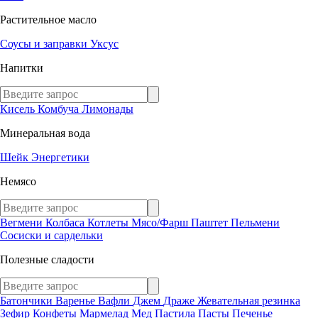
Растительное масло
Соусы и заправки
Уксус
Напитки
Кисель
Комбуча
Лимонады
Минеральная вода
Шейк
Энергетики
Немясо
Вегмени
Колбаса
Котлеты
Мясо/Фарш
Паштет
Пельмени
Сосиски и сардельки
Полезные сладости
Батончики
Варенье
Вафли
Джем
Драже
Жевательная резинка
Зефир
Конфеты
Мармелад
Мед
Пастила
Пасты
Печенье