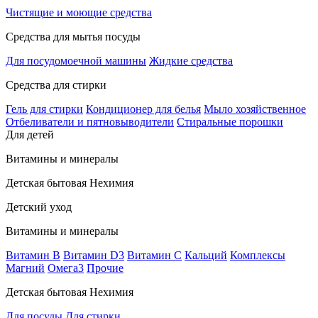
Чистящие и моющие средства
Средства для мытья посуды
Для посудомоечной машины
Жидкие средства
Средства для стирки
Гель для стирки
Кондиционер для белья
Мыло хозяйственное
Отбеливатели и пятновыводители
Стиральные порошки
Для детей
Витамины и минералы
Детская бытовая Нехимия
Детский уход
Витамины и минералы
Витамин В
Витамин D3
Витамин С
Кальций
Комплексы
Магний
Омега3
Прочие
Детская бытовая Нехимия
Для посуды
Для стирки