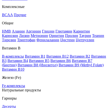
Комплексные
BCAA
Прочие
Общие
HMB
Аланин
Аргинин
Глицин
Глютамин
Карнитин
Карнозин
Лизин
Метионин
Орнитин
Пролин
Таурин
Теанин
Тирозин
Триптофан
Фенилаланин
Цистеин
Цитруллин
Витамин В
B-комплексы
Витамин B1
Витамин B12
Витамин B2
Витамин
B3
Витамин B4
Витамин B5
Витамин B6
Витамин B7
(Биотин)
Витамин B8 (Инозитол)
Витамин B9 (Methyl Folate)
Витамин В10
Железо (Fe)
Fe-комплексы
Натуральные продукты
Гарниры
Десерты