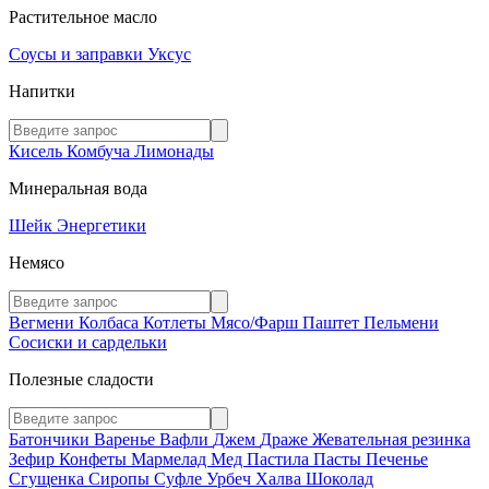
Растительное масло
Соусы и заправки
Уксус
Напитки
Кисель
Комбуча
Лимонады
Минеральная вода
Шейк
Энергетики
Немясо
Вегмени
Колбаса
Котлеты
Мясо/Фарш
Паштет
Пельмени
Сосиски и сардельки
Полезные сладости
Батончики
Варенье
Вафли
Джем
Драже
Жевательная резинка
Зефир
Конфеты
Мармелад
Мед
Пастила
Пасты
Печенье
Сгущенка
Сиропы
Суфле
Урбеч
Халва
Шоколад