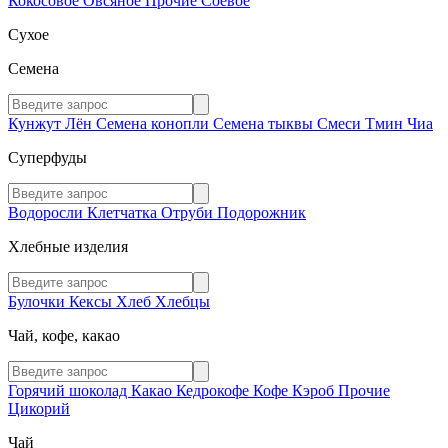
Кокосовое
Овсяное
Прочие
Соевое
Сухое
Семена
Кунжут
Лён
Семена конопли
Семена тыквы
Смеси
Тмин
Чиа
Суперфуды
Водоросли
Клетчатка
Отруби
Подорожник
Хлебные изделия
Булочки
Кексы
Хлеб
Хлебцы
Чай, кофе, какао
Горячий шоколад
Какао
Кедрокофе
Кофе
Кэроб
Прочие
Цикорий
Чай