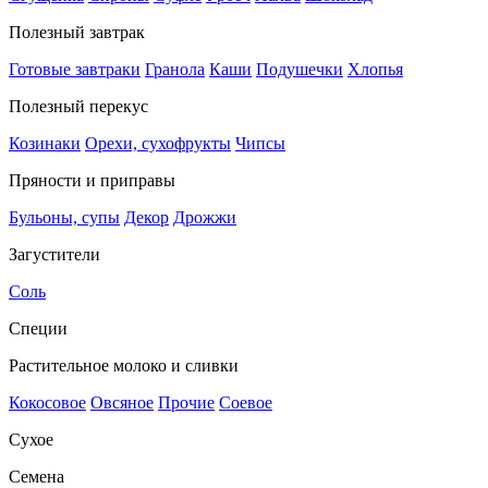
Полезный завтрак
Готовые завтраки
Гранола
Каши
Подушечки
Хлопья
Полезный перекус
Козинаки
Орехи, сухофрукты
Чипсы
Пряности и приправы
Бульоны, супы
Декор
Дрожжи
Загустители
Соль
Специи
Растительное молоко и сливки
Кокосовое
Овсяное
Прочие
Соевое
Сухое
Семена