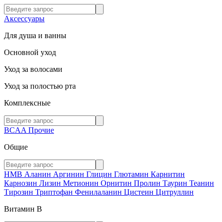
Аксессуары
Для душа и ванны
Основной уход
Уход за волосами
Уход за полостью рта
Комплексные
BCAA
Прочие
Общие
HMB
Аланин
Аргинин
Глицин
Глютамин
Карнитин
Карнозин
Лизин
Метионин
Орнитин
Пролин
Таурин
Теанин
Тирозин
Триптофан
Фенилаланин
Цистеин
Цитруллин
Витамин В