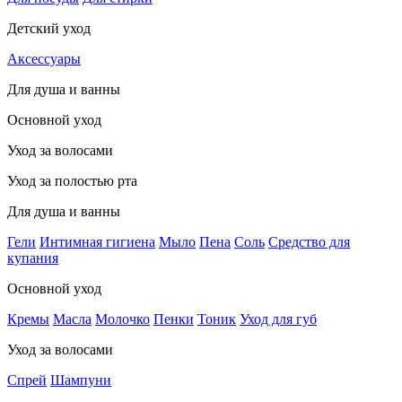
Детский уход
Аксессуары
Для душа и ванны
Основной уход
Уход за волосами
Уход за полостью рта
Для душа и ванны
Гели
Интимная гигиена
Мыло
Пена
Соль
Средство для
купания
Основной уход
Кремы
Масла
Молочко
Пенки
Тоник
Уход для губ
Уход за волосами
Спрей
Шампуни