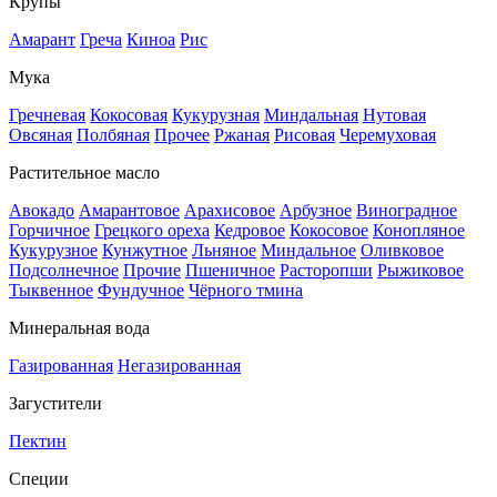
Крупы
Амарант
Греча
Киноа
Рис
Мука
Гречневая
Кокосовая
Кукурузная
Миндальная
Нутовая
Овсяная
Полбяная
Прочее
Ржаная
Рисовая
Черемуховая
Растительное масло
Авокадо
Амарантовое
Арахисовое
Арбузное
Виноградное
Горчичное
Грецкого ореха
Кедровое
Кокосовое
Конопляное
Кукурузное
Кунжутное
Льняное
Миндальное
Оливковое
Подсолнечное
Прочие
Пшеничное
Расторопши
Рыжиковое
Тыквенное
Фундучное
Чёрного тмина
Минеральная вода
Газированная
Негазированная
Загустители
Пектин
Специи