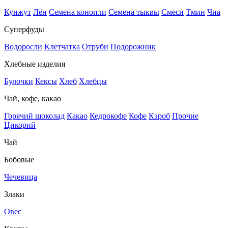
Кунжут
Лён
Семена конопли
Семена тыквы
Смеси
Тмин
Чиа
Суперфуды
Водоросли
Клетчатка
Отруби
Подорожник
Хлебные изделия
Булочки
Кексы
Хлеб
Хлебцы
Чай, кофе, какао
Горячий шоколад
Какао
Кедрокофе
Кофе
Кэроб
Прочие
Цикорий
Чай
Бобовые
Чечевица
Злаки
Овес