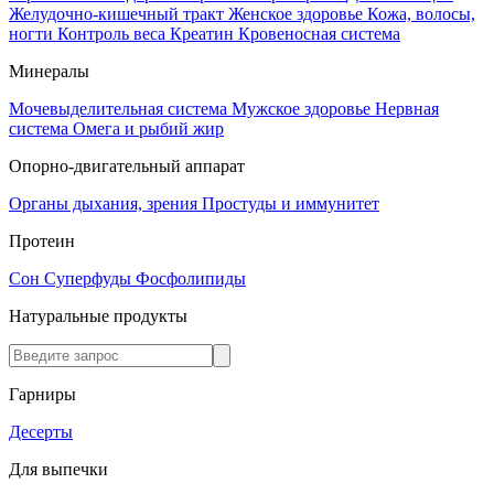
Желудочно-кишечный тракт
Женское здоровье
Кожа, волосы,
ногти
Контроль веса
Креатин
Кровеносная система
Минералы
Мочевыделительная система
Мужское здоровье
Нервная
система
Омега и рыбий жир
Опорно-двигательный аппарат
Органы дыхания, зрения
Простуды и иммунитет
Протеин
Сон
Суперфуды
Фосфолипиды
Натуральные продукты
Гарниры
Десерты
Для выпечки