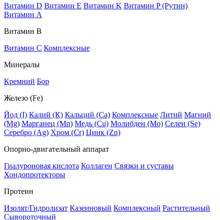
Витамин D
Витамин E
Витамин K
Витамин P (Рутин)
Витамин А
Витамин В
Витамин C
Комплексные
Минералы
Кремний
Бор
Железо (Fe)
Йод (I)
Калий (К)
Кальций (Са)
Комплексные
Литий
Магний
(Mg)
Марганец (Mn)
Медь (Сu)
Молибден (Мо)
Селен (Se)
Серебро (Ag)
Хром (Cr)
Цинк (Zn)
Опорно-двигательный аппарат
Гиалуроновая кислота
Коллаген
Связки и суставы
Хондопротекторы
Протеин
Изолят/Гидролизат
Казеиновый
Комплексный
Растительный
Сывороточный