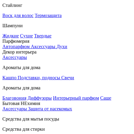
Стайлинг
Воск для волос
Термозащита
Шампуни
Жидкие
Сухие
Твердые
Парфюмерия
Автопарфюм
Аксессуары
Духи
Декор интерьера
Аксессуары
Ароматы для дома
Кашпо
Подставки, подносы
Свечи
Ароматы для дома
Благовония
Диффузоры
Интерьерный парфюм
Саше
Бытовая НЕхимия
Аксессуары
Защита от насекомых
Средства для мытья посуды
Средства для стирки