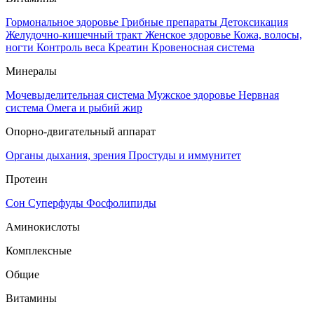
Гормональное здоровье
Грибные препараты
Детоксикация
Желудочно-кишечный тракт
Женское здоровье
Кожа, волосы,
ногти
Контроль веса
Креатин
Кровеносная система
Минералы
Мочевыделительная система
Мужское здоровье
Нервная
система
Омега и рыбий жир
Опорно-двигательный аппарат
Органы дыхания, зрения
Простуды и иммунитет
Протеин
Сон
Суперфуды
Фосфолипиды
Аминокислоты
Комплексные
Общие
Витамины