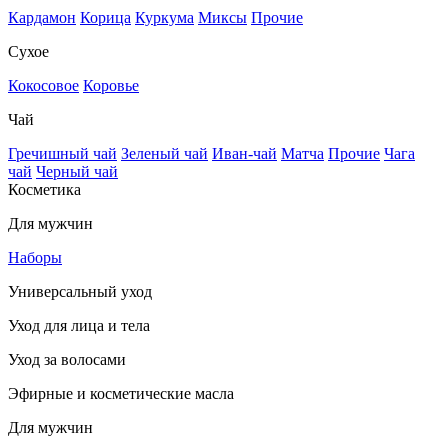
Кардамон
Корица
Куркума
Миксы
Прочие
Сухое
Кокосовое
Коровье
Чай
Гречишный чай
Зеленый чай
Иван-чай
Матча
Прочие
Чага
чай
Черный чай
Косметика
Для мужчин
Наборы
Универсальный уход
Уход для лица и тела
Уход за волосами
Эфирные и косметические масла
Для мужчин