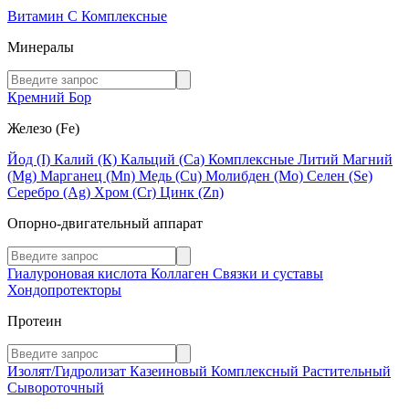
Витамин C
Комплексные
Минералы
Кремний
Бор
Железо (Fe)
Йод (I)
Калий (К)
Кальций (Са)
Комплексные
Литий
Магний
(Mg)
Марганец (Mn)
Медь (Сu)
Молибден (Мо)
Селен (Se)
Серебро (Ag)
Хром (Cr)
Цинк (Zn)
Опорно-двигательный аппарат
Гиалуроновая кислота
Коллаген
Связки и суставы
Хондопротекторы
Протеин
Изолят/Гидролизат
Казеиновый
Комплексный
Растительный
Сывороточный