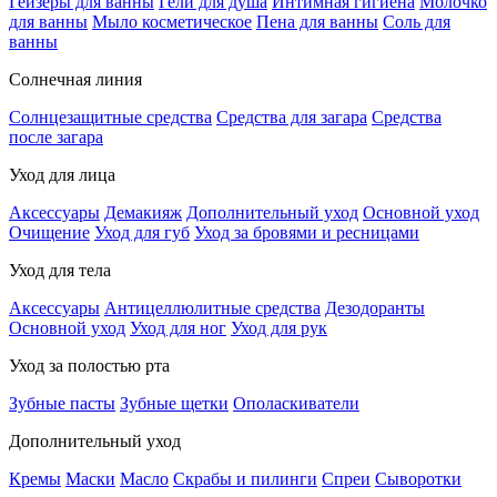
Гейзеры для ванны
Гели для душа
Интимная гигиена
Молочко
для ванны
Мыло косметическое
Пена для ванны
Соль для
ванны
Солнечная линия
Солнцезащитные средства
Средства для загара
Средства
после загара
Уход для лица
Аксессуары
Демакияж
Дополнительный уход
Основной уход
Очищение
Уход для губ
Уход за бровями и ресницами
Уход для тела
Аксессуары
Антицеллюлитные средства
Дезодоранты
Основной уход
Уход для ног
Уход для рук
Уход за полостью рта
Зубные пасты
Зубные щетки
Ополаскиватели
Дополнительный уход
Кремы
Маски
Масло
Скрабы и пилинги
Спреи
Сыворотки