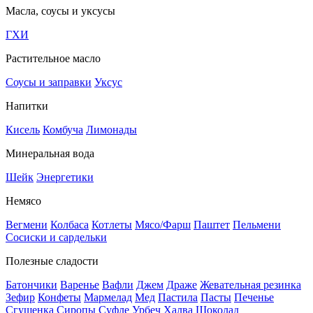
Масла, соусы и уксусы
ГХИ
Растительное масло
Соусы и заправки
Уксус
Напитки
Кисель
Комбуча
Лимонады
Минеральная вода
Шейк
Энергетики
Немясо
Вегмени
Колбаса
Котлеты
Мясо/Фарш
Паштет
Пельмени
Сосиски и сардельки
Полезные сладости
Батончики
Варенье
Вафли
Джем
Драже
Жевательная резинка
Зефир
Конфеты
Мармелад
Мед
Пастила
Пасты
Печенье
Сгущенка
Сиропы
Суфле
Урбеч
Халва
Шоколад