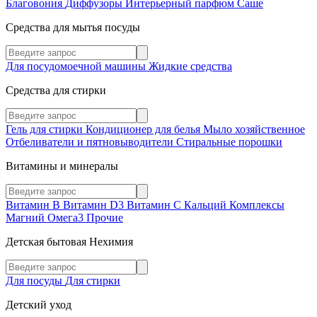
Благовония
Диффузоры
Интерьерный парфюм
Саше
Средства для мытья посуды
Для посудомоечной машины
Жидкие средства
Средства для стирки
Гель для стирки
Кондиционер для белья
Мыло хозяйственное
Отбеливатели и пятновыводители
Стиральные порошки
Витамины и минералы
Витамин В
Витамин D3
Витамин С
Кальций
Комплексы
Магний
Омега3
Прочие
Детская бытовая Нехимия
Для посуды
Для стирки
Детский уход