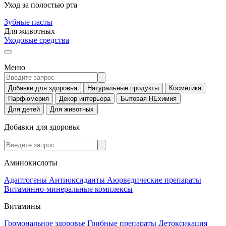
Уход за полостью рта
Зубные пасты
Для животных
Уходовые средства
Меню
Добавки для здоровья
Натуральные продукты
Косметика
Парфюмерия
Декор интерьера
Бытовая НЕхимия
Для детей
Для животных
Добавки для здоровья
Аминокислоты
Адаптогены
Антиоксиданты
Аюрведические препараты
Витаминно-минеральные комплексы
Витамины
Гормональное здоровье
Грибные препараты
Детоксикация