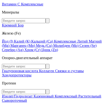
Витамин C
Комплексные
Минералы
Кремний
Бор
Железо (Fe)
Йод (I)
Калий (К)
Кальций (Са)
Комплексные
Литий
Магний
(Mg)
Марганец (Mn)
Медь (Сu)
Молибден (Мо)
Селен (Se)
Серебро (Ag)
Хром (Cr)
Цинк (Zn)
Опорно-двигательный аппарат
Гиалуроновая кислота
Коллаген
Связки и суставы
Хондопротекторы
Протеин
Изолят/Гидролизат
Казеиновый
Комплексный
Растительный
Сывороточный