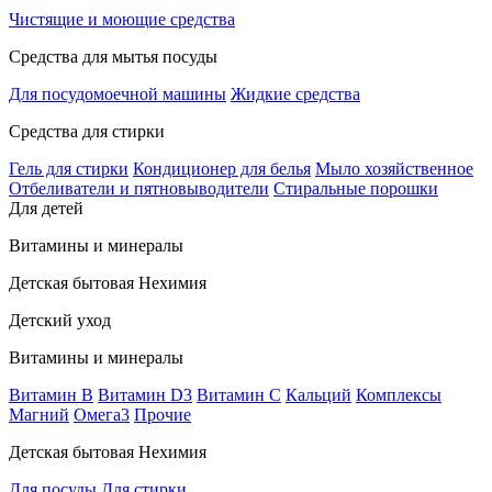
Чистящие и моющие средства
Средства для мытья посуды
Для посудомоечной машины
Жидкие средства
Средства для стирки
Гель для стирки
Кондиционер для белья
Мыло хозяйственное
Отбеливатели и пятновыводители
Стиральные порошки
Для детей
Витамины и минералы
Детская бытовая Нехимия
Детский уход
Витамины и минералы
Витамин В
Витамин D3
Витамин С
Кальций
Комплексы
Магний
Омега3
Прочие
Детская бытовая Нехимия
Для посуды
Для стирки