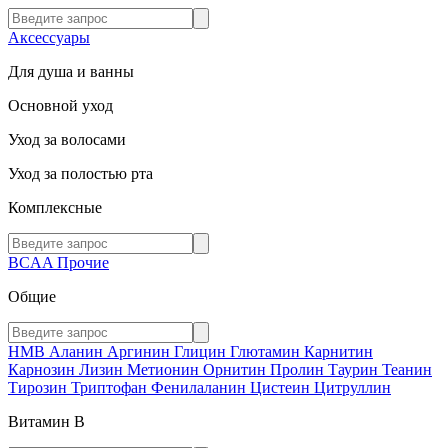
Аксессуары
Для душа и ванны
Основной уход
Уход за волосами
Уход за полостью рта
Комплексные
BCAA
Прочие
Общие
HMB
Аланин
Аргинин
Глицин
Глютамин
Карнитин
Карнозин
Лизин
Метионин
Орнитин
Пролин
Таурин
Теанин
Тирозин
Триптофан
Фенилаланин
Цистеин
Цитруллин
Витамин В