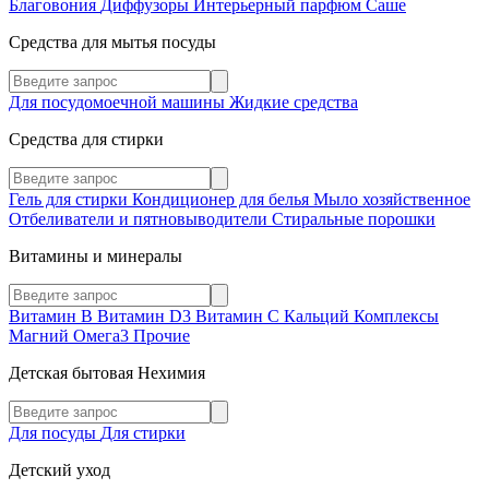
Благовония
Диффузоры
Интерьерный парфюм
Саше
Средства для мытья посуды
Для посудомоечной машины
Жидкие средства
Средства для стирки
Гель для стирки
Кондиционер для белья
Мыло хозяйственное
Отбеливатели и пятновыводители
Стиральные порошки
Витамины и минералы
Витамин В
Витамин D3
Витамин С
Кальций
Комплексы
Магний
Омега3
Прочие
Детская бытовая Нехимия
Для посуды
Для стирки
Детский уход