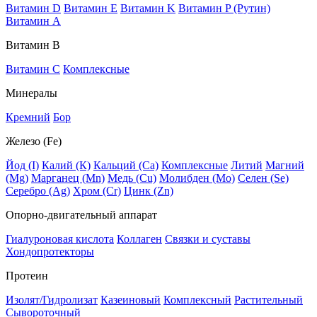
Витамин D
Витамин E
Витамин K
Витамин P (Рутин)
Витамин А
Витамин В
Витамин C
Комплексные
Минералы
Кремний
Бор
Железо (Fe)
Йод (I)
Калий (К)
Кальций (Са)
Комплексные
Литий
Магний
(Mg)
Марганец (Mn)
Медь (Сu)
Молибден (Мо)
Селен (Se)
Серебро (Ag)
Хром (Cr)
Цинк (Zn)
Опорно-двигательный аппарат
Гиалуроновая кислота
Коллаген
Связки и суставы
Хондопротекторы
Протеин
Изолят/Гидролизат
Казеиновый
Комплексный
Растительный
Сывороточный