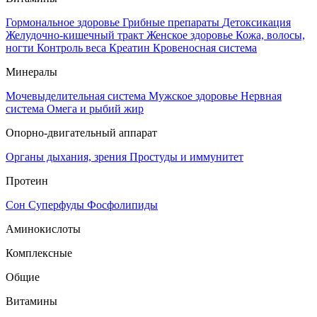
Гормональное здоровье
Грибные препараты
Детоксикация
Желудочно-кишечный тракт
Женское здоровье
Кожа, волосы,
ногти
Контроль веса
Креатин
Кровеносная система
Минералы
Мочевыделительная система
Мужское здоровье
Нервная
система
Омега и рыбий жир
Опорно-двигательный аппарат
Органы дыхания, зрения
Простуды и иммунитет
Протеин
Сон
Суперфуды
Фосфолипиды
Аминокислоты
Комплексные
Общие
Витамины