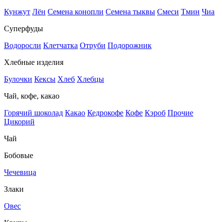
Кунжут
Лён
Семена конопли
Семена тыквы
Смеси
Тмин
Чиа
Суперфуды
Водоросли
Клетчатка
Отруби
Подорожник
Хлебные изделия
Булочки
Кексы
Хлеб
Хлебцы
Чай, кофе, какао
Горячий шоколад
Какао
Кедрокофе
Кофе
Кэроб
Прочие
Цикорий
Чай
Бобовые
Чечевица
Злаки
Овес