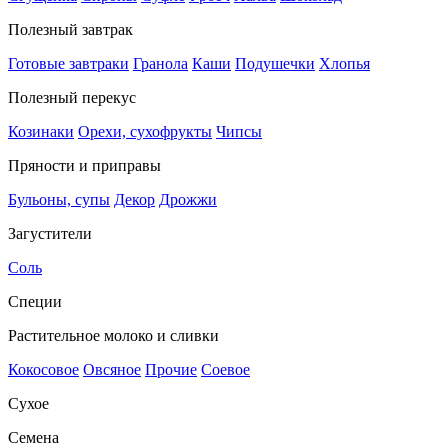
Полезный завтрак
Готовые завтраки
Гранола
Каши
Подушечки
Хлопья
Полезный перекус
Козинаки
Орехи, сухофрукты
Чипсы
Пряности и приправы
Бульоны, супы
Декор
Дрожжи
Загустители
Соль
Специи
Растительное молоко и сливки
Кокосовое
Овсяное
Прочие
Соевое
Сухое
Семена