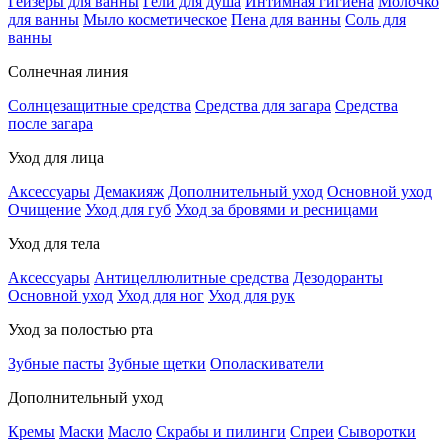
Гейзеры для ванны
Гели для душа
Интимная гигиена
Молочко
для ванны
Мыло косметическое
Пена для ванны
Соль для
ванны
Солнечная линия
Солнцезащитные средства
Средства для загара
Средства
после загара
Уход для лица
Аксессуары
Демакияж
Дополнительный уход
Основной уход
Очищение
Уход для губ
Уход за бровями и ресницами
Уход для тела
Аксессуары
Антицеллюлитные средства
Дезодоранты
Основной уход
Уход для ног
Уход для рук
Уход за полостью рта
Зубные пасты
Зубные щетки
Ополаскиватели
Дополнительный уход
Кремы
Маски
Масло
Скрабы и пилинги
Спреи
Сыворотки