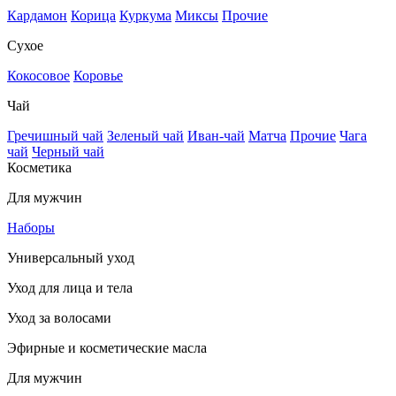
Кардамон
Корица
Куркума
Миксы
Прочие
Сухое
Кокосовое
Коровье
Чай
Гречишный чай
Зеленый чай
Иван-чай
Матча
Прочие
Чага
чай
Черный чай
Косметика
Для мужчин
Наборы
Универсальный уход
Уход для лица и тела
Уход за волосами
Эфирные и косметические масла
Для мужчин