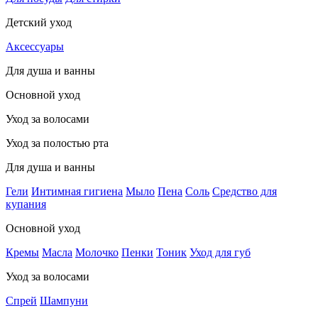
Детский уход
Аксессуары
Для душа и ванны
Основной уход
Уход за волосами
Уход за полостью рта
Для душа и ванны
Гели
Интимная гигиена
Мыло
Пена
Соль
Средство для
купания
Основной уход
Кремы
Масла
Молочко
Пенки
Тоник
Уход для губ
Уход за волосами
Спрей
Шампуни