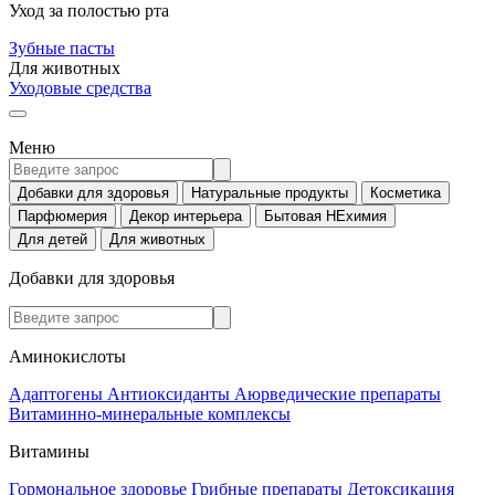
Уход за полостью рта
Зубные пасты
Для животных
Уходовые средства
Меню
Добавки для здоровья
Натуральные продукты
Косметика
Парфюмерия
Декор интерьера
Бытовая НЕхимия
Для детей
Для животных
Добавки для здоровья
Аминокислоты
Адаптогены
Антиоксиданты
Аюрведические препараты
Витаминно-минеральные комплексы
Витамины
Гормональное здоровье
Грибные препараты
Детоксикация