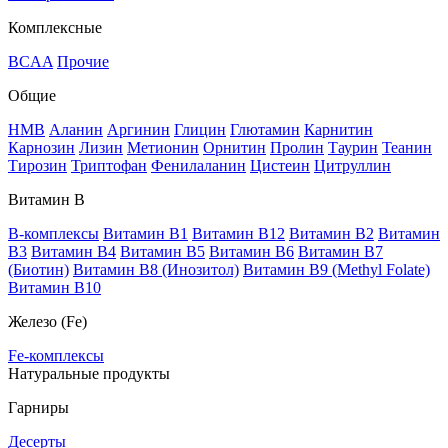
Комплексные
BCAA
Прочие
Общие
HMB
Аланин
Аргинин
Глицин
Глютамин
Карнитин
Карнозин
Лизин
Метионин
Орнитин
Пролин
Таурин
Теанин
Тирозин
Триптофан
Фенилаланин
Цистеин
Цитруллин
Витамин В
B-комплексы
Витамин B1
Витамин B12
Витамин B2
Витамин
B3
Витамин B4
Витамин B5
Витамин B6
Витамин B7
(Биотин)
Витамин B8 (Инозитол)
Витамин B9 (Methyl Folate)
Витамин В10
Железо (Fe)
Fe-комплексы
Натуральные продукты
Гарниры
Десерты