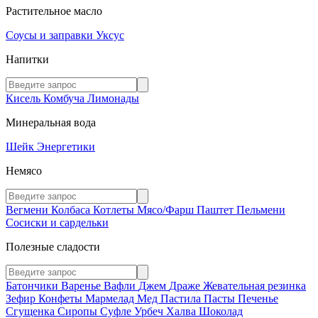
Растительное масло
Соусы и заправки
Уксус
Напитки
Кисель
Комбуча
Лимонады
Минеральная вода
Шейк
Энергетики
Немясо
Вегмени
Колбаса
Котлеты
Мясо/Фарш
Паштет
Пельмени
Сосиски и сардельки
Полезные сладости
Батончики
Варенье
Вафли
Джем
Драже
Жевательная резинка
Зефир
Конфеты
Мармелад
Мед
Пастила
Пасты
Печенье
Сгущенка
Сиропы
Суфле
Урбеч
Халва
Шоколад