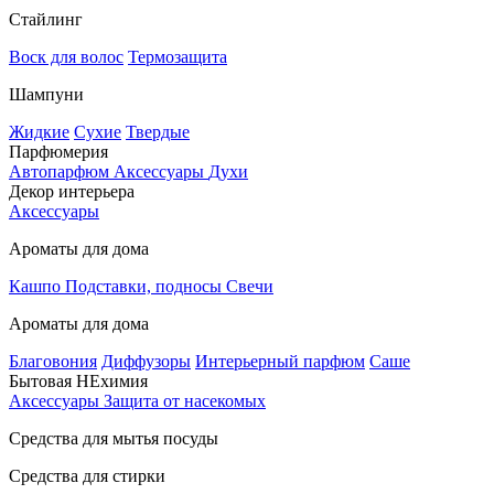
Стайлинг
Воск для волос
Термозащита
Шампуни
Жидкие
Сухие
Твердые
Парфюмерия
Автопарфюм
Аксессуары
Духи
Декор интерьера
Аксессуары
Ароматы для дома
Кашпо
Подставки, подносы
Свечи
Ароматы для дома
Благовония
Диффузоры
Интерьерный парфюм
Саше
Бытовая НЕхимия
Аксессуары
Защита от насекомых
Средства для мытья посуды
Средства для стирки