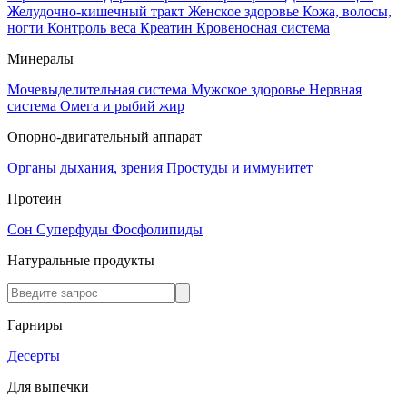
Желудочно-кишечный тракт
Женское здоровье
Кожа, волосы,
ногти
Контроль веса
Креатин
Кровеносная система
Минералы
Мочевыделительная система
Мужское здоровье
Нервная
система
Омега и рыбий жир
Опорно-двигательный аппарат
Органы дыхания, зрения
Простуды и иммунитет
Протеин
Сон
Суперфуды
Фосфолипиды
Натуральные продукты
Гарниры
Десерты
Для выпечки