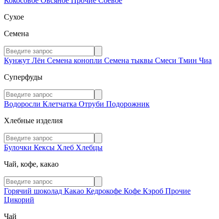
Кокосовое
Овсяное
Прочие
Соевое
Сухое
Семена
Кунжут
Лён
Семена конопли
Семена тыквы
Смеси
Тмин
Чиа
Суперфуды
Водоросли
Клетчатка
Отруби
Подорожник
Хлебные изделия
Булочки
Кексы
Хлеб
Хлебцы
Чай, кофе, какао
Горячий шоколад
Какао
Кедрокофе
Кофе
Кэроб
Прочие
Цикорий
Чай