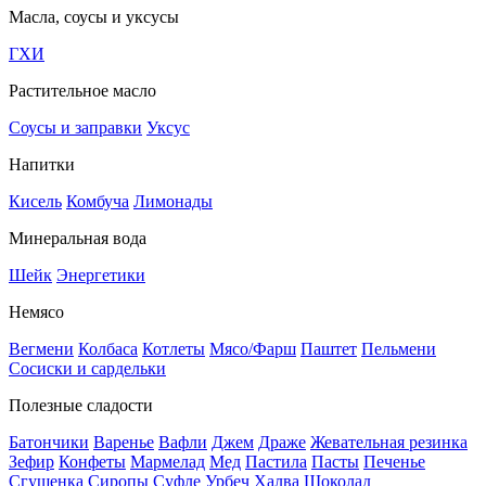
Масла, соусы и уксусы
ГХИ
Растительное масло
Соусы и заправки
Уксус
Напитки
Кисель
Комбуча
Лимонады
Минеральная вода
Шейк
Энергетики
Немясо
Вегмени
Колбаса
Котлеты
Мясо/Фарш
Паштет
Пельмени
Сосиски и сардельки
Полезные сладости
Батончики
Варенье
Вафли
Джем
Драже
Жевательная резинка
Зефир
Конфеты
Мармелад
Мед
Пастила
Пасты
Печенье
Сгущенка
Сиропы
Суфле
Урбеч
Халва
Шоколад