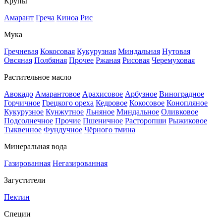
Крупы
Амарант
Греча
Киноа
Рис
Мука
Гречневая
Кокосовая
Кукурузная
Миндальная
Нутовая
Овсяная
Полбяная
Прочее
Ржаная
Рисовая
Черемуховая
Растительное масло
Авокадо
Амарантовое
Арахисовое
Арбузное
Виноградное
Горчичное
Грецкого ореха
Кедровое
Кокосовое
Конопляное
Кукурузное
Кунжутное
Льняное
Миндальное
Оливковое
Подсолнечное
Прочие
Пшеничное
Расторопши
Рыжиковое
Тыквенное
Фундучное
Чёрного тмина
Минеральная вода
Газированная
Негазированная
Загустители
Пектин
Специи