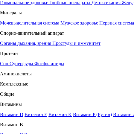
Гормональное здоровье
Грибные препараты
Детоксикация
Желу
Минералы
Мочевыделительная система
Мужское здоровье
Нервная систем
Опорно-двигательный аппарат
Органы дыхания, зрения
Простуды и иммунитет
Протеин
Сон
Суперфуды
Фосфолипиды
Аминокислоты
Комплексные
Общие
Витамины
Витамин D
Витамин E
Витамин K
Витамин P (Рутин)
Витамин 
Витамин В