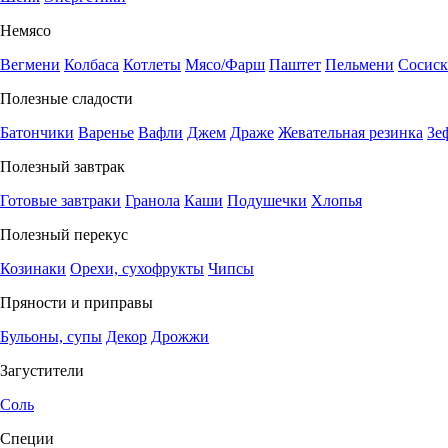
Немясо
Вегмени
Колбаса
Котлеты
Мясо/Фарш
Паштет
Пельмени
Сосиск
Полезные сладости
Батончики
Варенье
Вафли
Джем
Драже
Жевательная резинка
Зе
Полезный завтрак
Готовые завтраки
Гранола
Каши
Подушечки
Хлопья
Полезный перекус
Козинаки
Орехи, сухофрукты
Чипсы
Пряности и приправы
Бульоны, супы
Декор
Дрожжи
Загустители
Соль
Специи