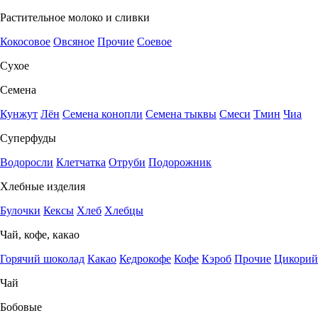
Растительное молоко и сливки
Кокосовое
Овсяное
Прочие
Соевое
Сухое
Семена
Кунжут
Лён
Семена конопли
Семена тыквы
Смеси
Тмин
Чиа
Суперфуды
Водоросли
Клетчатка
Отруби
Подорожник
Хлебные изделия
Булочки
Кексы
Хлеб
Хлебцы
Чай, кофе, какао
Горячий шоколад
Какао
Кедрокофе
Кофе
Кэроб
Прочие
Цикорий
Чай
Бобовые