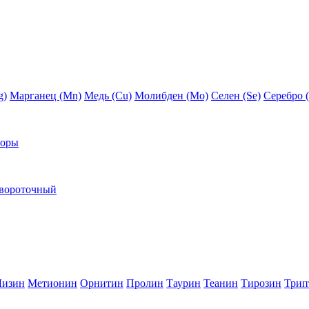
g)
Марганец (Mn)
Медь (Сu)
Молибден (Мо)
Селен (Se)
Серебро 
торы
вороточный
Лизин
Метионин
Орнитин
Пролин
Таурин
Теанин
Тирозин
Трип