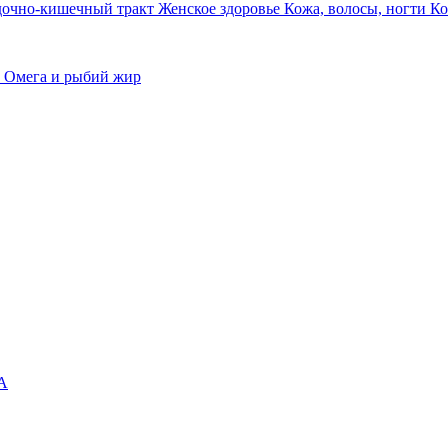
дочно-кишечный тракт
Женское здоровье
Кожа, волосы, ногти
Ко
а
Омега и рыбий жир
А