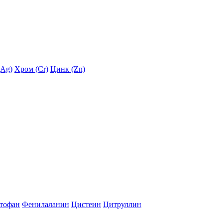
(Ag)
Хром (Cr)
Цинк (Zn)
тофан
Фенилаланин
Цистеин
Цитруллин