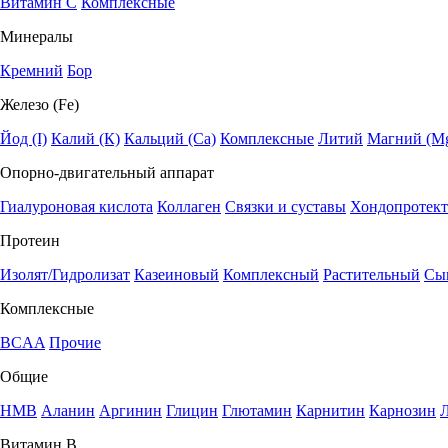
Витамин C
Комплексные
Минералы
Кремний
Бор
Железо (Fe)
Йод (I)
Калий (К)
Кальций (Са)
Комплексные
Литий
Магний (M
Опорно-двигательный аппарат
Гиалуроновая кислота
Коллаген
Связки и суставы
Хондопротек
Протеин
Изолят/Гидролизат
Казеиновый
Комплексный
Растительный
Сы
Комплексные
BCAA
Прочие
Общие
HMB
Аланин
Аргинин
Глицин
Глютамин
Карнитин
Карнозин
Витамин В