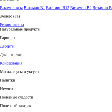
B-комплексы
Витамин B1
Витамин B12
Витамин B2
Витамин B
Железо (Fe)
Fe-комплексы
Натуральные продукты
Гарниры
Десерты
Для выпечки
Консервация
Масла, соусы и уксусы
Напитки
Немясо
Полезные сладости
Полезный завтрак