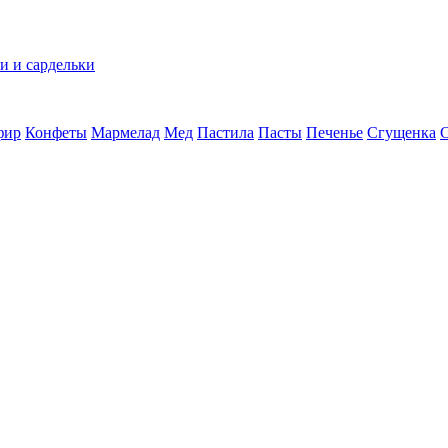
и и сардельки
фир
Конфеты
Мармелад
Мед
Пастила
Пасты
Печенье
Сгущенка