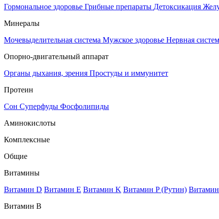
Гормональное здоровье
Грибные препараты
Детоксикация
Жел
Минералы
Мочевыделительная система
Мужское здоровье
Нервная систе
Опорно-двигательный аппарат
Органы дыхания, зрения
Простуды и иммунитет
Протеин
Сон
Суперфуды
Фосфолипиды
Аминокислоты
Комплексные
Общие
Витамины
Витамин D
Витамин E
Витамин K
Витамин P (Рутин)
Витамин
Витамин В