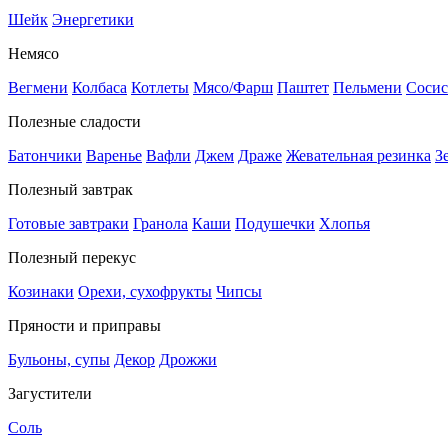
Шейк
Энергетики
Немясо
Вегмени
Колбаса
Котлеты
Мясо/Фарш
Паштет
Пельмени
Сосис
Полезные сладости
Батончики
Варенье
Вафли
Джем
Драже
Жевательная резинка
З
Полезный завтрак
Готовые завтраки
Гранола
Каши
Подушечки
Хлопья
Полезный перекус
Козинаки
Орехи, сухофрукты
Чипсы
Пряности и приправы
Бульоны, супы
Декор
Дрожжи
Загустители
Соль