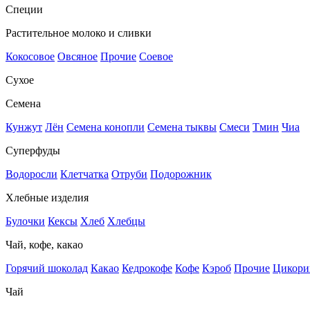
Специи
Растительное молоко и сливки
Кокосовое
Овсяное
Прочие
Соевое
Сухое
Семена
Кунжут
Лён
Семена конопли
Семена тыквы
Смеси
Тмин
Чиа
Суперфуды
Водоросли
Клетчатка
Отруби
Подорожник
Хлебные изделия
Булочки
Кексы
Хлеб
Хлебцы
Чай, кофе, какао
Горячий шоколад
Какао
Кедрокофе
Кофе
Кэроб
Прочие
Цикори
Чай