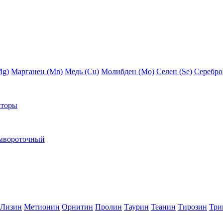
Mg)
Марганец (Mn)
Медь (Сu)
Молибден (Мо)
Селен (Se)
Серебро
кторы
ывороточный
Лизин
Метионин
Орнитин
Пролин
Таурин
Теанин
Тирозин
Три