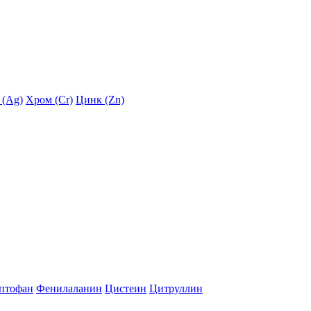
 (Ag)
Хром (Cr)
Цинк (Zn)
птофан
Фенилаланин
Цистеин
Цитруллин