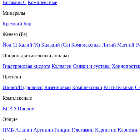
Витамин C
Комплексные
Минералы
Кремний
Бор
Железо (Fe)
Йод (I)
Калий (К)
Кальций (Са)
Комплексные
Литий
Магний (
Опорно-двигательный аппарат
Гиалуроновая кислота
Коллаген
Связки и суставы
Хондопроте
Протеин
Изолят/Гидролизат
Казеиновый
Комплексный
Растительный
С
Комплексные
BCAA
Прочие
Общие
HMB
Аланин
Аргинин
Глицин
Глютамин
Карнитин
Карнозин