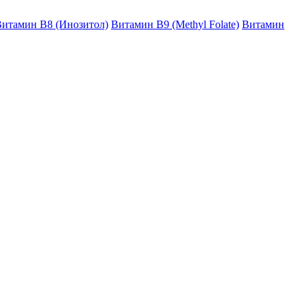
итамин B8 (Инозитол)
Витамин B9 (Methyl Folate)
Витамин