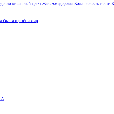
удочно-кишечный тракт
Женское здоровье
Кожа, волосы, ногти
К
ма
Омега и рыбий жир
 А