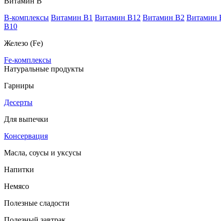
Витамин В
B-комплексы
Витамин B1
Витамин B12
Витамин B2
Витамин 
В10
Железо (Fe)
Fe-комплексы
Натуральные продукты
Гарниры
Десерты
Для выпечки
Консервация
Масла, соусы и уксусы
Напитки
Немясо
Полезные сладости
Полезный завтрак