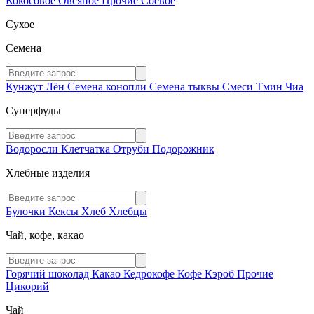
Кокосовое
Овсяное
Прочие
Соевое
Сухое
Семена
Кунжут
Лён
Семена конопли
Семена тыквы
Смеси
Тмин
Чиа
Суперфуды
Водоросли
Клетчатка
Отруби
Подорожник
Хлебные изделия
Булочки
Кексы
Хлеб
Хлебцы
Чай, кофе, какао
Горячий шоколад
Какао
Кедрокофе
Кофе
Кэроб
Прочие
Цикорий
Чай