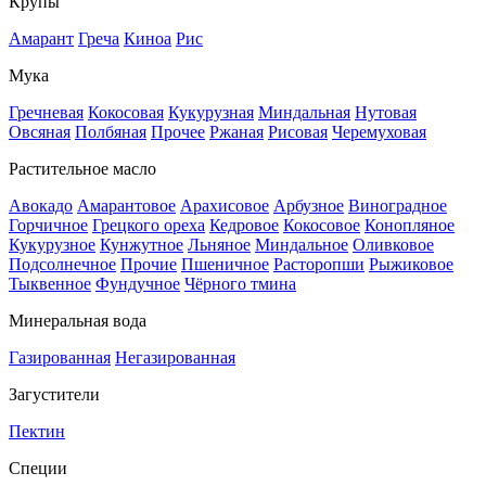
Крупы
Амарант
Греча
Киноа
Рис
Мука
Гречневая
Кокосовая
Кукурузная
Миндальная
Нутовая
Овсяная
Полбяная
Прочее
Ржаная
Рисовая
Черемуховая
Растительное масло
Авокадо
Амарантовое
Арахисовое
Арбузное
Виноградное
Горчичное
Грецкого ореха
Кедровое
Кокосовое
Конопляное
Кукурузное
Кунжутное
Льняное
Миндальное
Оливковое
Подсолнечное
Прочие
Пшеничное
Расторопши
Рыжиковое
Тыквенное
Фундучное
Чёрного тмина
Минеральная вода
Газированная
Негазированная
Загустители
Пектин
Специи