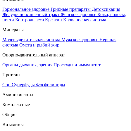
Гормональное здоровье
Грибные препараты
Детоксикация
Желудочно-кишечный тракт
Женское здоровье
Кожа, волосы,
ногти
Контроль веса
Креатин
Кровеносная система
Минералы
Мочевыделительная система
Мужское здоровье
Нервная
система
Омега и рыбий жир
Опорно-двигательный аппарат
Органы дыхания, зрения
Простуды и иммунитет
Протеин
Сон
Суперфуды
Фосфолипиды
Аминокислоты
Комплексные
Общие
Витамины