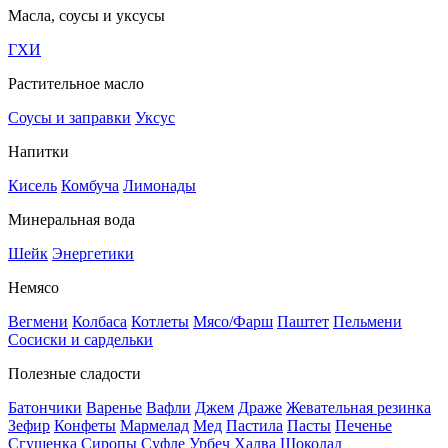
Масла, соусы и уксусы
ГХИ
Растительное масло
Соусы и заправки
Уксус
Напитки
Кисель
Комбуча
Лимонады
Минеральная вода
Шейк
Энергетики
Немясо
Вегмени
Колбаса
Котлеты
Мясо/Фарш
Паштет
Пельмени
Сосиски и сардельки
Полезные сладости
Батончики
Варенье
Вафли
Джем
Драже
Жевательная резинка
Зефир
Конфеты
Мармелад
Мед
Пастила
Пасты
Печенье
Сгущенка
Сиропы
Суфле
Урбеч
Халва
Шоколад