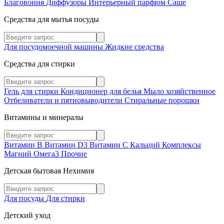
Благовония
Диффузоры
Интерьерный парфюм
Саше
Средства для мытья посуды
Для посудомоечной машины
Жидкие средства
Средства для стирки
Гель для стирки
Кондиционер для белья
Мыло хозяйственное
Отбеливатели и пятновыводители
Стиральные порошки
Витамины и минералы
Витамин В
Витамин D3
Витамин С
Кальций
Комплексы
Магний
Омега3
Прочие
Детская бытовая Нехимия
Для посуды
Для стирки
Детский уход