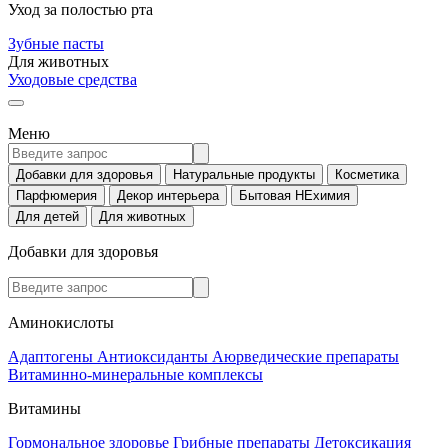
Уход за полостью рта
Зубные пасты
Для животных
Уходовые средства
Меню
Добавки для здоровья
Натуральные продукты
Косметика
Парфюмерия
Декор интерьера
Бытовая НЕхимия
Для детей
Для животных
Добавки для здоровья
Аминокислоты
Адаптогены
Антиоксиданты
Аюрведические препараты
Витаминно-минеральные комплексы
Витамины
Гормональное здоровье
Грибные препараты
Детоксикация