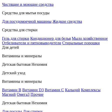
Чистящие и моющие средства
Средства для мытья посуды
Для посудомоечной машины
Жидкие средства
Средства для стирки
Гель для стирки
Кондиционер для белья
Мыло хозяйственное
Отбеливатели и пятновыводители
Стиральные порошки
Для детей
Витамины и минералы
Детская бытовая Нехимия
Детский уход
Витамины и минералы
Витамин В
Витамин D3
Витамин С
Кальций
Комплексы
Магний
Омега3
Прочие
Детская бытовая Нехимия
Для посуды
Для стирки