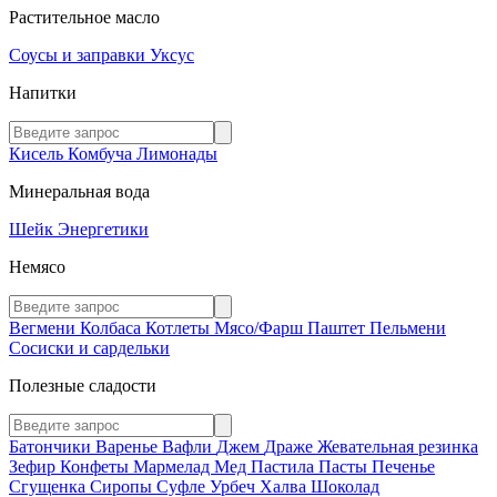
Растительное масло
Соусы и заправки
Уксус
Напитки
Кисель
Комбуча
Лимонады
Минеральная вода
Шейк
Энергетики
Немясо
Вегмени
Колбаса
Котлеты
Мясо/Фарш
Паштет
Пельмени
Сосиски и сардельки
Полезные сладости
Батончики
Варенье
Вафли
Джем
Драже
Жевательная резинка
Зефир
Конфеты
Мармелад
Мед
Пастила
Пасты
Печенье
Сгущенка
Сиропы
Суфле
Урбеч
Халва
Шоколад