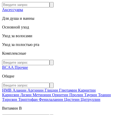
Аксессуары
Для душа и ванны
Основной уход
Уход за волосами
Уход за полостью рта
Комплексные
BCAA
Прочие
Общие
HMB
Аланин
Аргинин
Глицин
Глютамин
Карнитин
Карнозин
Лизин
Метионин
Орнитин
Пролин
Таурин
Теанин
Тирозин
Триптофан
Фенилаланин
Цистеин
Цитруллин
Витамин В