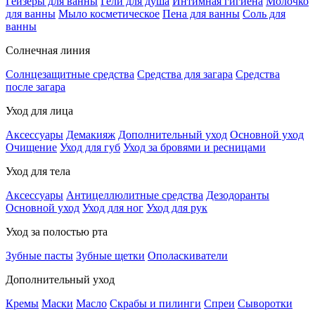
Гейзеры для ванны
Гели для душа
Интимная гигиена
Молочко
для ванны
Мыло косметическое
Пена для ванны
Соль для
ванны
Солнечная линия
Солнцезащитные средства
Средства для загара
Средства
после загара
Уход для лица
Аксессуары
Демакияж
Дополнительный уход
Основной уход
Очищение
Уход для губ
Уход за бровями и ресницами
Уход для тела
Аксессуары
Антицеллюлитные средства
Дезодоранты
Основной уход
Уход для ног
Уход для рук
Уход за полостью рта
Зубные пасты
Зубные щетки
Ополаскиватели
Дополнительный уход
Кремы
Маски
Масло
Скрабы и пилинги
Спреи
Сыворотки