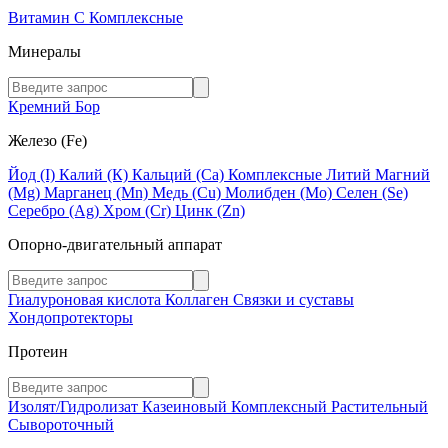
Витамин C
Комплексные
Минералы
Кремний
Бор
Железо (Fe)
Йод (I)
Калий (К)
Кальций (Са)
Комплексные
Литий
Магний
(Mg)
Марганец (Mn)
Медь (Сu)
Молибден (Мо)
Селен (Se)
Серебро (Ag)
Хром (Cr)
Цинк (Zn)
Опорно-двигательный аппарат
Гиалуроновая кислота
Коллаген
Связки и суставы
Хондопротекторы
Протеин
Изолят/Гидролизат
Казеиновый
Комплексный
Растительный
Сывороточный