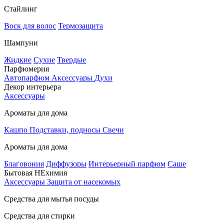
Стайлинг
Воск для волос
Термозащита
Шампуни
Жидкие
Сухие
Твердые
Парфюмерия
Автопарфюм
Аксессуары
Духи
Декор интерьера
Аксессуары
Ароматы для дома
Кашпо
Подставки, подносы
Свечи
Ароматы для дома
Благовония
Диффузоры
Интерьерный парфюм
Саше
Бытовая НЕхимия
Аксессуары
Защита от насекомых
Средства для мытья посуды
Средства для стирки