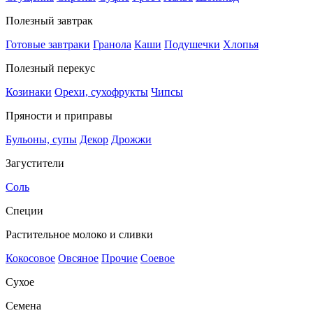
Полезный завтрак
Готовые завтраки
Гранола
Каши
Подушечки
Хлопья
Полезный перекус
Козинаки
Орехи, сухофрукты
Чипсы
Пряности и приправы
Бульоны, супы
Декор
Дрожжи
Загустители
Соль
Специи
Растительное молоко и сливки
Кокосовое
Овсяное
Прочие
Соевое
Сухое
Семена