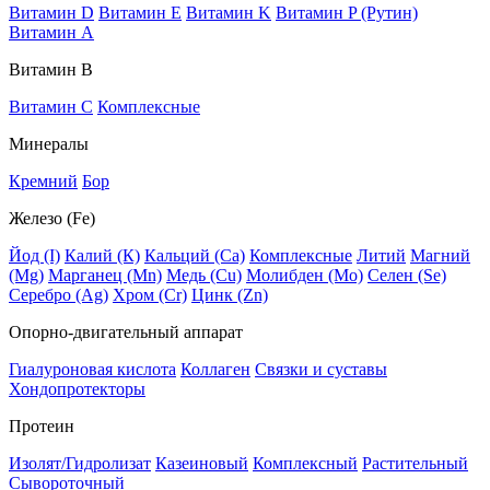
Витамин D
Витамин E
Витамин K
Витамин P (Рутин)
Витамин А
Витамин В
Витамин C
Комплексные
Минералы
Кремний
Бор
Железо (Fe)
Йод (I)
Калий (К)
Кальций (Са)
Комплексные
Литий
Магний
(Mg)
Марганец (Mn)
Медь (Сu)
Молибден (Мо)
Селен (Se)
Серебро (Ag)
Хром (Cr)
Цинк (Zn)
Опорно-двигательный аппарат
Гиалуроновая кислота
Коллаген
Связки и суставы
Хондопротекторы
Протеин
Изолят/Гидролизат
Казеиновый
Комплексный
Растительный
Сывороточный