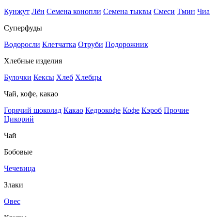
Кунжут
Лён
Семена конопли
Семена тыквы
Смеси
Тмин
Чиа
Суперфуды
Водоросли
Клетчатка
Отруби
Подорожник
Хлебные изделия
Булочки
Кексы
Хлеб
Хлебцы
Чай, кофе, какао
Горячий шоколад
Какао
Кедрокофе
Кофе
Кэроб
Прочие
Цикорий
Чай
Бобовые
Чечевица
Злаки
Овес