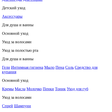
Детский уход
Аксессуары
Для душа и ванны
Основной уход
Уход за волосами
Уход за полостью рта
Для душа и ванны
Гели
Интимная гигиена
Мыло
Пена
Соль
Средство для
купания
Основной уход
Кремы
Масла
Молочко
Пенки
Тоник
Уход для губ
Уход за волосами
Спрей
Шампуни