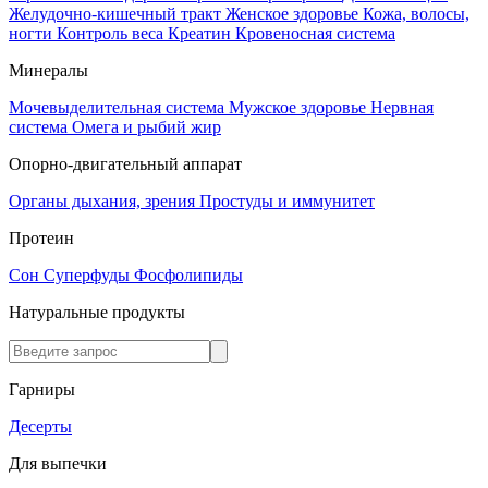
Желудочно-кишечный тракт
Женское здоровье
Кожа, волосы,
ногти
Контроль веса
Креатин
Кровеносная система
Минералы
Мочевыделительная система
Мужское здоровье
Нервная
система
Омега и рыбий жир
Опорно-двигательный аппарат
Органы дыхания, зрения
Простуды и иммунитет
Протеин
Сон
Суперфуды
Фосфолипиды
Натуральные продукты
Гарниры
Десерты
Для выпечки