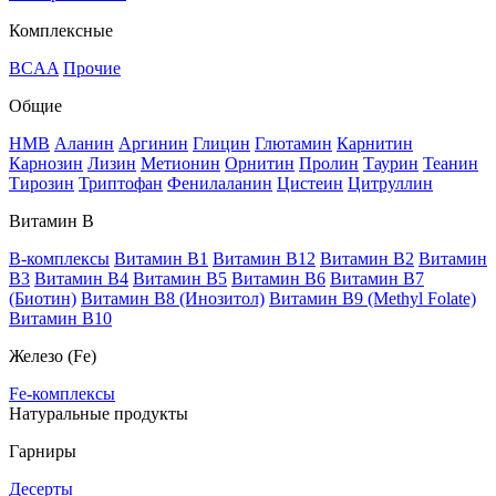
Комплексные
BCAA
Прочие
Общие
HMB
Аланин
Аргинин
Глицин
Глютамин
Карнитин
Карнозин
Лизин
Метионин
Орнитин
Пролин
Таурин
Теанин
Тирозин
Триптофан
Фенилаланин
Цистеин
Цитруллин
Витамин В
B-комплексы
Витамин B1
Витамин B12
Витамин B2
Витамин
B3
Витамин B4
Витамин B5
Витамин B6
Витамин B7
(Биотин)
Витамин B8 (Инозитол)
Витамин B9 (Methyl Folate)
Витамин В10
Железо (Fe)
Fe-комплексы
Натуральные продукты
Гарниры
Десерты