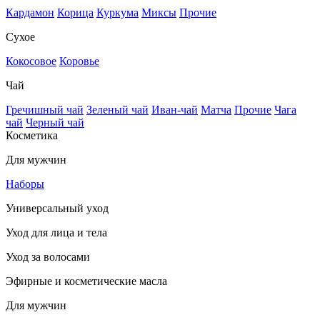
Кардамон
Корица
Куркума
Миксы
Прочие
Сухое
Кокосовое
Коровье
Чай
Гречишный чай
Зеленый чай
Иван-чай
Матча
Прочие
Чага
чай
Черный чай
Косметика
Для мужчин
Наборы
Универсальный уход
Уход для лица и тела
Уход за волосами
Эфирные и косметические масла
Для мужчин