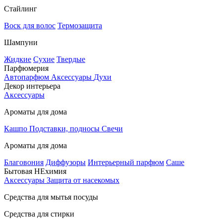
Стайлинг
Воск для волос
Термозащита
Шампуни
Жидкие
Сухие
Твердые
Парфюмерия
Автопарфюм
Аксессуары
Духи
Декор интерьера
Аксессуары
Ароматы для дома
Кашпо
Подставки, подносы
Свечи
Ароматы для дома
Благовония
Диффузоры
Интерьерный парфюм
Саше
Бытовая НЕхимия
Аксессуары
Защита от насекомых
Средства для мытья посуды
Средства для стирки