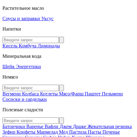
Растительное масло
Соусы и заправки
Уксус
Напитки
Кисель
Комбуча
Лимонады
Минеральная вода
Шейк
Энергетики
Немясо
Вегмени
Колбаса
Котлеты
Мясо/Фарш
Паштет
Пельмени
Сосиски и сардельки
Полезные сладости
Батончики
Варенье
Вафли
Джем
Драже
Жевательная резинка
Зефир
Конфеты
Мармелад
Мед
Пастила
Пасты
Печенье