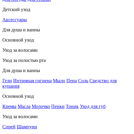
Детский уход
Аксессуары
Для душа и ванны
Основной уход
Уход за волосами
Уход за полостью рта
Для душа и ванны
Гели
Интимная гигиена
Мыло
Пена
Соль
Средство для
купания
Основной уход
Кремы
Масла
Молочко
Пенки
Тоник
Уход для губ
Уход за волосами
Спрей
Шампуни