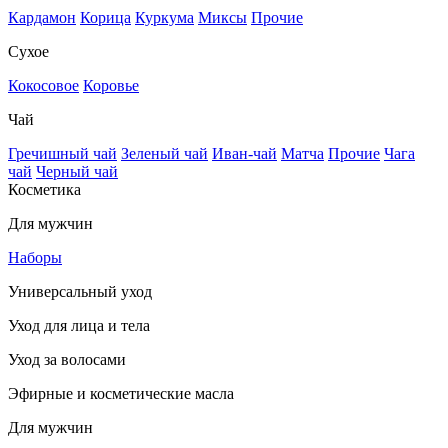
Кардамон
Корица
Куркума
Миксы
Прочие
Сухое
Кокосовое
Коровье
Чай
Гречишный чай
Зеленый чай
Иван-чай
Матча
Прочие
Чага
чай
Черный чай
Косметика
Для мужчин
Наборы
Универсальный уход
Уход для лица и тела
Уход за волосами
Эфирные и косметические масла
Для мужчин