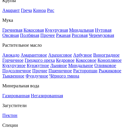
Крупы
Амарант
Греча
Киноа
Рис
Мука
Гречневая
Кокосовая
Кукурузная
Миндальная
Нутовая
Овсяная
Полбяная
Прочее
Ржаная
Рисовая
Черемуховая
Растительное масло
Авокадо
Амарантовое
Арахисовое
Арбузное
Виноградное
Горчичное
Грецкого ореха
Кедровое
Кокосовое
Конопляное
Кукурузное
Кунжутное
Льняное
Миндальное
Оливковое
Подсолнечное
Прочие
Пшеничное
Расторопши
Рыжиковое
Тыквенное
Фундучное
Чёрного тмина
Минеральная вода
Газированная
Негазированная
Загустители
Пектин
Специи