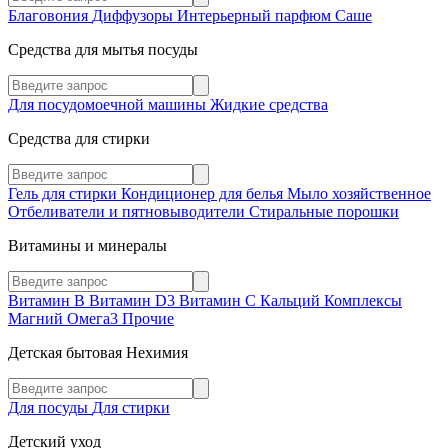
Благовония
Диффузоры
Интерьерный парфюм
Саше
Средства для мытья посуды
Для посудомоечной машины
Жидкие средства
Средства для стирки
Гель для стирки
Кондиционер для белья
Мыло хозяйственное
Отбеливатели и пятновыводители
Стиральные порошки
Витамины и минералы
Витамин В
Витамин D3
Витамин С
Кальций
Комплексы
Магний
Омега3
Прочие
Детская бытовая Нехимия
Для посуды
Для стирки
Детский уход