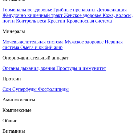
Гормональное здоровье
Грибные препараты
Детоксикация
Желудочно-кишечный тракт
Женское здоровье
Кожа, волосы,
ногти
Контроль веса
Креатин
Кровеносная система
Минералы
Мочевыделительная система
Мужское здоровье
Нервная
система
Омега и рыбий жир
Опорно-двигательный аппарат
Органы дыхания, зрения
Простуды и иммунитет
Протеин
Сон
Суперфуды
Фосфолипиды
Аминокислоты
Комплексные
Общие
Витамины