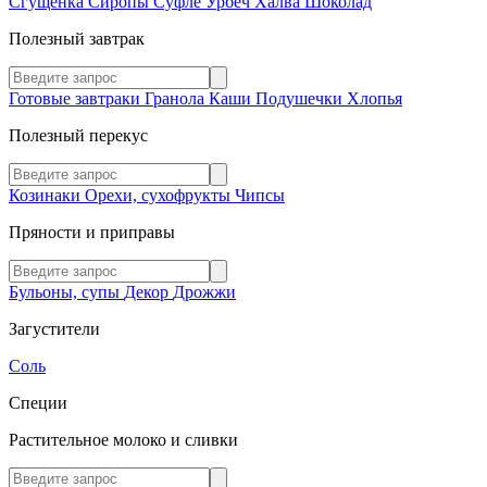
Сгущенка
Сиропы
Суфле
Урбеч
Халва
Шоколад
Полезный завтрак
Готовые завтраки
Гранола
Каши
Подушечки
Хлопья
Полезный перекус
Козинаки
Орехи, сухофрукты
Чипсы
Пряности и приправы
Бульоны, супы
Декор
Дрожжи
Загустители
Соль
Специи
Растительное молоко и сливки