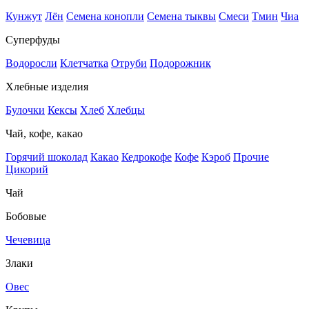
Кунжут
Лён
Семена конопли
Семена тыквы
Смеси
Тмин
Чиа
Суперфуды
Водоросли
Клетчатка
Отруби
Подорожник
Хлебные изделия
Булочки
Кексы
Хлеб
Хлебцы
Чай, кофе, какао
Горячий шоколад
Какао
Кедрокофе
Кофе
Кэроб
Прочие
Цикорий
Чай
Бобовые
Чечевица
Злаки
Овес