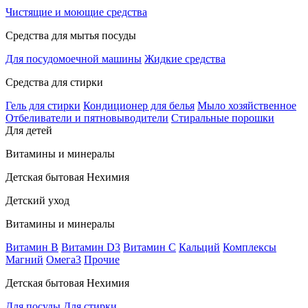
Чистящие и моющие средства
Средства для мытья посуды
Для посудомоечной машины
Жидкие средства
Средства для стирки
Гель для стирки
Кондиционер для белья
Мыло хозяйственное
Отбеливатели и пятновыводители
Стиральные порошки
Для детей
Витамины и минералы
Детская бытовая Нехимия
Детский уход
Витамины и минералы
Витамин В
Витамин D3
Витамин С
Кальций
Комплексы
Магний
Омега3
Прочие
Детская бытовая Нехимия
Для посуды
Для стирки