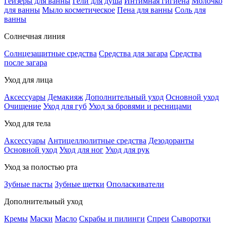
Гейзеры для ванны
Гели для душа
Интимная гигиена
Молочко
для ванны
Мыло косметическое
Пена для ванны
Соль для
ванны
Солнечная линия
Солнцезащитные средства
Средства для загара
Средства
после загара
Уход для лица
Аксессуары
Демакияж
Дополнительный уход
Основной уход
Очищение
Уход для губ
Уход за бровями и ресницами
Уход для тела
Аксессуары
Антицеллюлитные средства
Дезодоранты
Основной уход
Уход для ног
Уход для рук
Уход за полостью рта
Зубные пасты
Зубные щетки
Ополаскиватели
Дополнительный уход
Кремы
Маски
Масло
Скрабы и пилинги
Спреи
Сыворотки