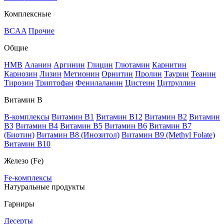
Комплексные
BCAA
Прочие
Общие
HMB
Аланин
Аргинин
Глицин
Глютамин
Карнитин
Карнозин
Лизин
Метионин
Орнитин
Пролин
Таурин
Теанин
Тирозин
Триптофан
Фенилаланин
Цистеин
Цитруллин
Витамин В
B-комплексы
Витамин B1
Витамин B12
Витамин B2
Витамин
B3
Витамин B4
Витамин B5
Витамин B6
Витамин B7
(Биотин)
Витамин B8 (Инозитол)
Витамин B9 (Methyl Folate)
Витамин В10
Железо (Fe)
Fe-комплексы
Натуральные продукты
Гарниры
Десерты