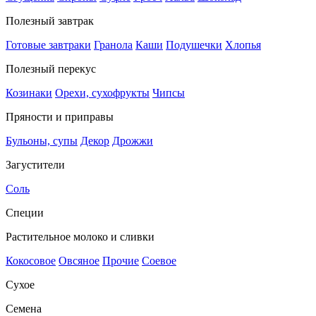
Полезный завтрак
Готовые завтраки
Гранола
Каши
Подушечки
Хлопья
Полезный перекус
Козинаки
Орехи, сухофрукты
Чипсы
Пряности и приправы
Бульоны, супы
Декор
Дрожжи
Загустители
Соль
Специи
Растительное молоко и сливки
Кокосовое
Овсяное
Прочие
Соевое
Сухое
Семена