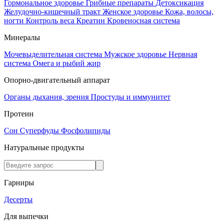
Гормональное здоровье
Грибные препараты
Детоксикация
Желудочно-кишечный тракт
Женское здоровье
Кожа, волосы,
ногти
Контроль веса
Креатин
Кровеносная система
Минералы
Мочевыделительная система
Мужское здоровье
Нервная
система
Омега и рыбий жир
Опорно-двигательный аппарат
Органы дыхания, зрения
Простуды и иммунитет
Протеин
Сон
Суперфуды
Фосфолипиды
Натуральные продукты
Гарниры
Десерты
Для выпечки