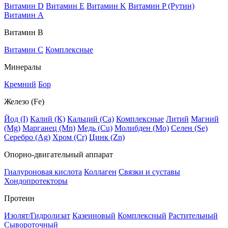
Витамин D
Витамин E
Витамин K
Витамин P (Рутин)
Витамин А
Витамин В
Витамин C
Комплексные
Минералы
Кремний
Бор
Железо (Fe)
Йод (I)
Калий (К)
Кальций (Са)
Комплексные
Литий
Магний
(Mg)
Марганец (Mn)
Медь (Сu)
Молибден (Мо)
Селен (Se)
Серебро (Ag)
Хром (Cr)
Цинк (Zn)
Опорно-двигательный аппарат
Гиалуроновая кислота
Коллаген
Связки и суставы
Хондопротекторы
Протеин
Изолят/Гидролизат
Казеиновый
Комплексный
Растительный
Сывороточный