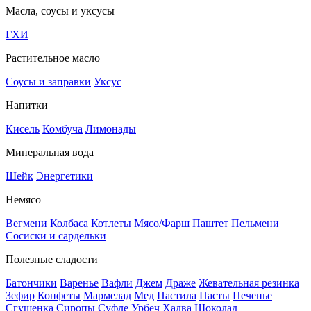
Масла, соусы и уксусы
ГХИ
Растительное масло
Соусы и заправки
Уксус
Напитки
Кисель
Комбуча
Лимонады
Минеральная вода
Шейк
Энергетики
Немясо
Вегмени
Колбаса
Котлеты
Мясо/Фарш
Паштет
Пельмени
Сосиски и сардельки
Полезные сладости
Батончики
Варенье
Вафли
Джем
Драже
Жевательная резинка
Зефир
Конфеты
Мармелад
Мед
Пастила
Пасты
Печенье
Сгущенка
Сиропы
Суфле
Урбеч
Халва
Шоколад