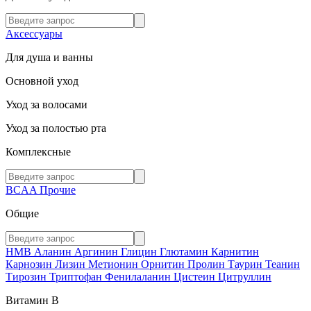
Аксессуары
Для душа и ванны
Основной уход
Уход за волосами
Уход за полостью рта
Комплексные
BCAA
Прочие
Общие
HMB
Аланин
Аргинин
Глицин
Глютамин
Карнитин
Карнозин
Лизин
Метионин
Орнитин
Пролин
Таурин
Теанин
Тирозин
Триптофан
Фенилаланин
Цистеин
Цитруллин
Витамин В