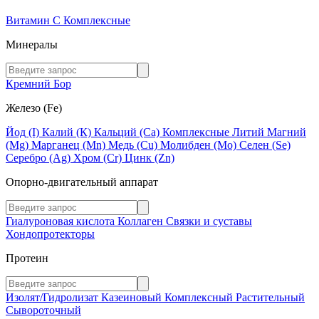
Витамин C
Комплексные
Минералы
Кремний
Бор
Железо (Fe)
Йод (I)
Калий (К)
Кальций (Са)
Комплексные
Литий
Магний
(Mg)
Марганец (Mn)
Медь (Сu)
Молибден (Мо)
Селен (Se)
Серебро (Ag)
Хром (Cr)
Цинк (Zn)
Опорно-двигательный аппарат
Гиалуроновая кислота
Коллаген
Связки и суставы
Хондопротекторы
Протеин
Изолят/Гидролизат
Казеиновый
Комплексный
Растительный
Сывороточный