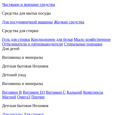
Чистящие и моющие средства
Средства для мытья посуды
Для посудомоечной машины
Жидкие средства
Средства для стирки
Гель для стирки
Кондиционер для белья
Мыло хозяйственное
Отбеливатели и пятновыводители
Стиральные порошки
Для детей
Витамины и минералы
Детская бытовая Нехимия
Детский уход
Витамины и минералы
Витамин В
Витамин D3
Витамин С
Кальций
Комплексы
Магний
Омега3
Прочие
Детская бытовая Нехимия
Для посуды
Для стирки