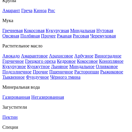
Крупы
Амарант
Греча
Киноа
Рис
Мука
Гречневая
Кокосовая
Кукурузная
Миндальная
Нутовая
Овсяная
Полбяная
Прочее
Ржаная
Рисовая
Черемуховая
Растительное масло
Авокадо
Амарантовое
Арахисовое
Арбузное
Виноградное
Горчичное
Грецкого ореха
Кедровое
Кокосовое
Конопляное
Кукурузное
Кунжутное
Льняное
Миндальное
Оливковое
Подсолнечное
Прочие
Пшеничное
Расторопши
Рыжиковое
Тыквенное
Фундучное
Чёрного тмина
Минеральная вода
Газированная
Негазированная
Загустители
Пектин
Специи