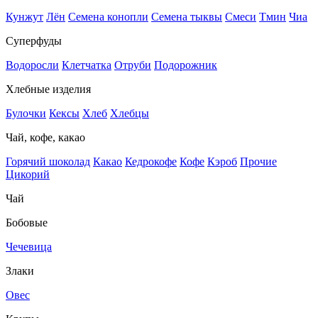
Кунжут
Лён
Семена конопли
Семена тыквы
Смеси
Тмин
Чиа
Суперфуды
Водоросли
Клетчатка
Отруби
Подорожник
Хлебные изделия
Булочки
Кексы
Хлеб
Хлебцы
Чай, кофе, какао
Горячий шоколад
Какао
Кедрокофе
Кофе
Кэроб
Прочие
Цикорий
Чай
Бобовые
Чечевица
Злаки
Овес