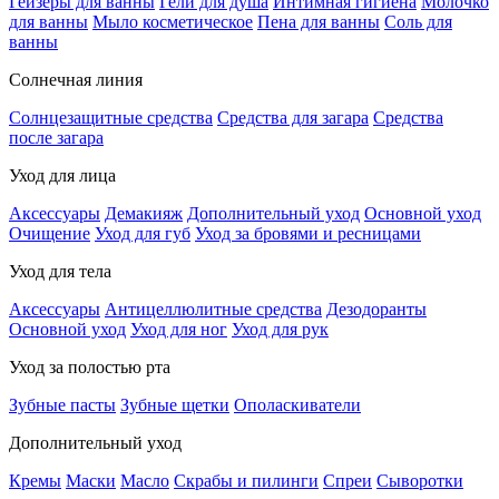
Гейзеры для ванны
Гели для душа
Интимная гигиена
Молочко
для ванны
Мыло косметическое
Пена для ванны
Соль для
ванны
Солнечная линия
Солнцезащитные средства
Средства для загара
Средства
после загара
Уход для лица
Аксессуары
Демакияж
Дополнительный уход
Основной уход
Очищение
Уход для губ
Уход за бровями и ресницами
Уход для тела
Аксессуары
Антицеллюлитные средства
Дезодоранты
Основной уход
Уход для ног
Уход для рук
Уход за полостью рта
Зубные пасты
Зубные щетки
Ополаскиватели
Дополнительный уход
Кремы
Маски
Масло
Скрабы и пилинги
Спреи
Сыворотки