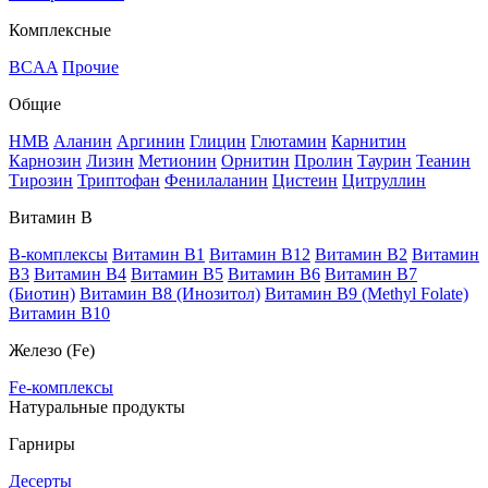
Комплексные
BCAA
Прочие
Общие
HMB
Аланин
Аргинин
Глицин
Глютамин
Карнитин
Карнозин
Лизин
Метионин
Орнитин
Пролин
Таурин
Теанин
Тирозин
Триптофан
Фенилаланин
Цистеин
Цитруллин
Витамин В
B-комплексы
Витамин B1
Витамин B12
Витамин B2
Витамин
B3
Витамин B4
Витамин B5
Витамин B6
Витамин B7
(Биотин)
Витамин B8 (Инозитол)
Витамин B9 (Methyl Folate)
Витамин В10
Железо (Fe)
Fe-комплексы
Натуральные продукты
Гарниры
Десерты