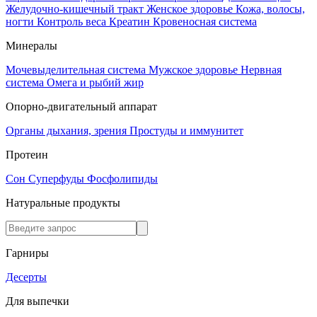
Желудочно-кишечный тракт
Женское здоровье
Кожа, волосы,
ногти
Контроль веса
Креатин
Кровеносная система
Минералы
Мочевыделительная система
Мужское здоровье
Нервная
система
Омега и рыбий жир
Опорно-двигательный аппарат
Органы дыхания, зрения
Простуды и иммунитет
Протеин
Сон
Суперфуды
Фосфолипиды
Натуральные продукты
Гарниры
Десерты
Для выпечки