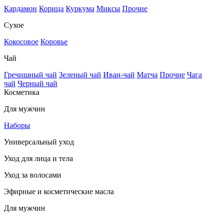
Кардамон
Корица
Куркума
Миксы
Прочие
Сухое
Кокосовое
Коровье
Чай
Гречишный чай
Зеленый чай
Иван-чай
Матча
Прочие
Чага
чай
Черный чай
Косметика
Для мужчин
Наборы
Универсальный уход
Уход для лица и тела
Уход за волосами
Эфирные и косметические масла
Для мужчин