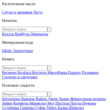
Растительное масло
Соусы и заправки
Уксус
Напитки
Кисель
Комбуча
Лимонады
Минеральная вода
Шейк
Энергетики
Немясо
Вегмени
Колбаса
Котлеты
Мясо/Фарш
Паштет
Пельмени
Сосиски и сардельки
Полезные сладости
Батончики
Варенье
Вафли
Джем
Драже
Жевательная резинка
Зефир
Конфеты
Мармелад
Мед
Пастила
Пасты
Печенье
Сгущенка
Сиропы
Суфле
Урбеч
Халва
Шоколад