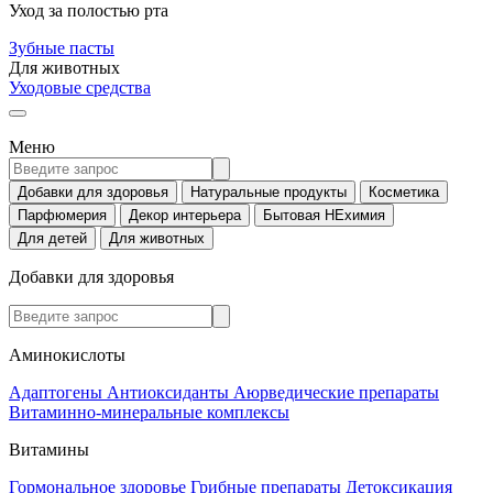
Уход за полостью рта
Зубные пасты
Для животных
Уходовые средства
Меню
Добавки для здоровья
Натуральные продукты
Косметика
Парфюмерия
Декор интерьера
Бытовая НЕхимия
Для детей
Для животных
Добавки для здоровья
Аминокислоты
Адаптогены
Антиоксиданты
Аюрведические препараты
Витаминно-минеральные комплексы
Витамины
Гормональное здоровье
Грибные препараты
Детоксикация