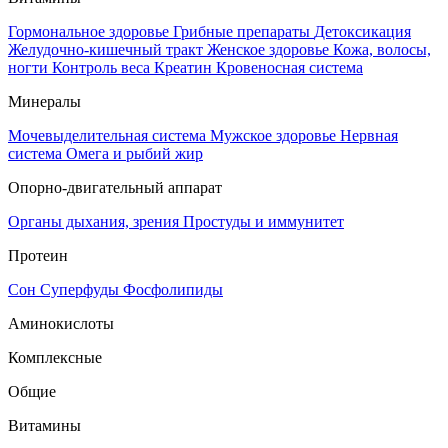
Гормональное здоровье
Грибные препараты
Детоксикация
Желудочно-кишечный тракт
Женское здоровье
Кожа, волосы,
ногти
Контроль веса
Креатин
Кровеносная система
Минералы
Мочевыделительная система
Мужское здоровье
Нервная
система
Омега и рыбий жир
Опорно-двигательный аппарат
Органы дыхания, зрения
Простуды и иммунитет
Протеин
Сон
Суперфуды
Фосфолипиды
Аминокислоты
Комплексные
Общие
Витамины