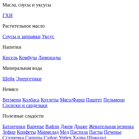
Масла, соусы и уксусы
ГХИ
Растительное масло
Соусы и заправки
Уксус
Напитки
Кисель
Комбуча
Лимонады
Минеральная вода
Шейк
Энергетики
Немясо
Вегмени
Колбаса
Котлеты
Мясо/Фарш
Паштет
Пельмени
Сосиски и сардельки
Полезные сладости
Батончики
Варенье
Вафли
Джем
Драже
Жевательная резинка
Зефир
Конфеты
Мармелад
Мед
Пастила
Пасты
Печенье
Сгущенка
Сиропы
Суфле
Урбеч
Халва
Шоколад