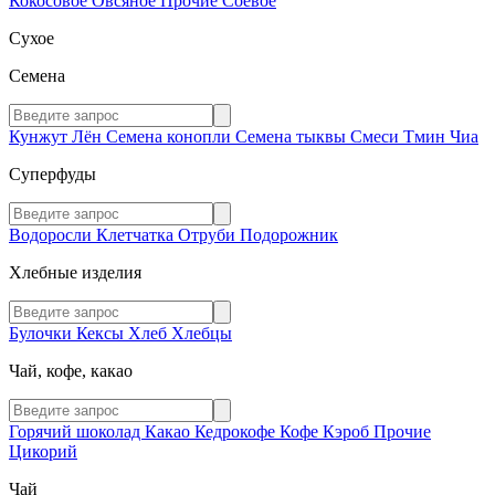
Кокосовое
Овсяное
Прочие
Соевое
Сухое
Семена
Кунжут
Лён
Семена конопли
Семена тыквы
Смеси
Тмин
Чиа
Суперфуды
Водоросли
Клетчатка
Отруби
Подорожник
Хлебные изделия
Булочки
Кексы
Хлеб
Хлебцы
Чай, кофе, какао
Горячий шоколад
Какао
Кедрокофе
Кофе
Кэроб
Прочие
Цикорий
Чай