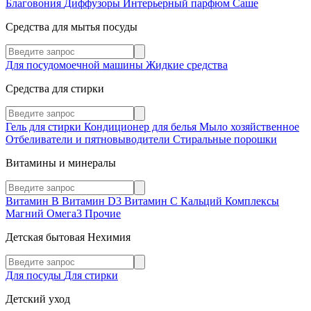
Благовония
Диффузоры
Интерьерный парфюм
Саше
Средства для мытья посуды
Для посудомоечной машины
Жидкие средства
Средства для стирки
Гель для стирки
Кондиционер для белья
Мыло хозяйственное
Отбеливатели и пятновыводители
Стиральные порошки
Витамины и минералы
Витамин В
Витамин D3
Витамин С
Кальций
Комплексы
Магний
Омега3
Прочие
Детская бытовая Нехимия
Для посуды
Для стирки
Детский уход