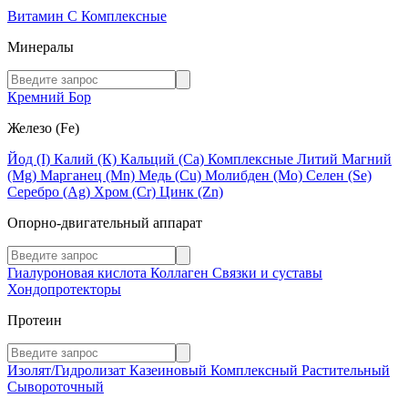
Витамин C
Комплексные
Минералы
Кремний
Бор
Железо (Fe)
Йод (I)
Калий (К)
Кальций (Са)
Комплексные
Литий
Магний
(Mg)
Марганец (Mn)
Медь (Сu)
Молибден (Мо)
Селен (Se)
Серебро (Ag)
Хром (Cr)
Цинк (Zn)
Опорно-двигательный аппарат
Гиалуроновая кислота
Коллаген
Связки и суставы
Хондопротекторы
Протеин
Изолят/Гидролизат
Казеиновый
Комплексный
Растительный
Сывороточный