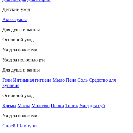
Детский уход
Аксессуары
Для душа и ванны
Основной уход
Уход за волосами
Уход за полостью рта
Для душа и ванны
Гели
Интимная гигиена
Мыло
Пена
Соль
Средство для
купания
Основной уход
Кремы
Масла
Молочко
Пенки
Тоник
Уход для губ
Уход за волосами
Спрей
Шампуни