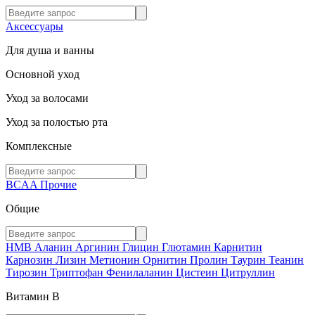
Аксессуары
Для душа и ванны
Основной уход
Уход за волосами
Уход за полостью рта
Комплексные
BCAA
Прочие
Общие
HMB
Аланин
Аргинин
Глицин
Глютамин
Карнитин
Карнозин
Лизин
Метионин
Орнитин
Пролин
Таурин
Теанин
Тирозин
Триптофан
Фенилаланин
Цистеин
Цитруллин
Витамин В