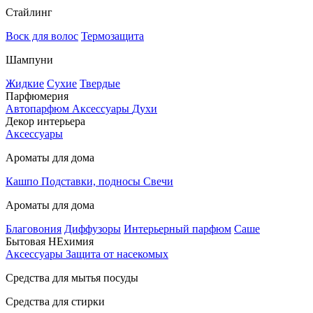
Стайлинг
Воск для волос
Термозащита
Шампуни
Жидкие
Сухие
Твердые
Парфюмерия
Автопарфюм
Аксессуары
Духи
Декор интерьера
Аксессуары
Ароматы для дома
Кашпо
Подставки, подносы
Свечи
Ароматы для дома
Благовония
Диффузоры
Интерьерный парфюм
Саше
Бытовая НЕхимия
Аксессуары
Защита от насекомых
Средства для мытья посуды
Средства для стирки