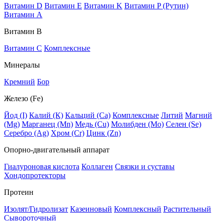
Витамин D
Витамин E
Витамин K
Витамин P (Рутин)
Витамин А
Витамин В
Витамин C
Комплексные
Минералы
Кремний
Бор
Железо (Fe)
Йод (I)
Калий (К)
Кальций (Са)
Комплексные
Литий
Магний
(Mg)
Марганец (Mn)
Медь (Сu)
Молибден (Мо)
Селен (Se)
Серебро (Ag)
Хром (Cr)
Цинк (Zn)
Опорно-двигательный аппарат
Гиалуроновая кислота
Коллаген
Связки и суставы
Хондопротекторы
Протеин
Изолят/Гидролизат
Казеиновый
Комплексный
Растительный
Сывороточный