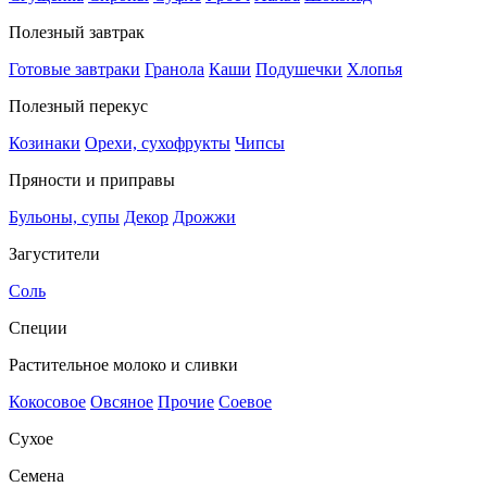
Полезный завтрак
Готовые завтраки
Гранола
Каши
Подушечки
Хлопья
Полезный перекус
Козинаки
Орехи, сухофрукты
Чипсы
Пряности и приправы
Бульоны, супы
Декор
Дрожжи
Загустители
Соль
Специи
Растительное молоко и сливки
Кокосовое
Овсяное
Прочие
Соевое
Сухое
Семена