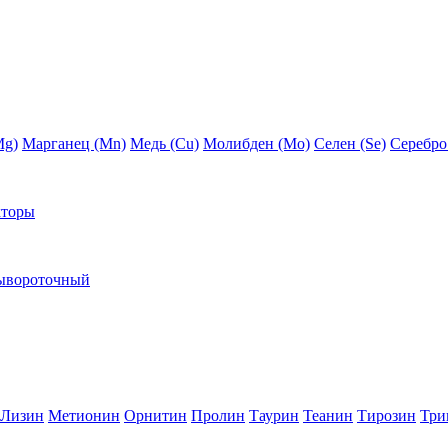
Mg)
Марганец (Mn)
Медь (Сu)
Молибден (Мо)
Селен (Se)
Серебро
кторы
ывороточный
Лизин
Метионин
Орнитин
Пролин
Таурин
Теанин
Тирозин
Три