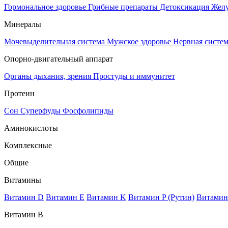
Гормональное здоровье
Грибные препараты
Детоксикация
Жел
Минералы
Мочевыделительная система
Мужское здоровье
Нервная систе
Опорно-двигательный аппарат
Органы дыхания, зрения
Простуды и иммунитет
Протеин
Сон
Суперфуды
Фосфолипиды
Аминокислоты
Комплексные
Общие
Витамины
Витамин D
Витамин E
Витамин K
Витамин P (Рутин)
Витамин
Витамин В