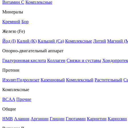
Витамин C
Комплексные
Минералы
Кремний
Бор
Железо (Fe)
Йод (I)
Калий (К)
Кальций (Са)
Комплексные
Литий
Магний (
Опорно-двигательный аппарат
Гиалуроновая кислота
Коллаген
Связки и суставы
Хондопроте
Протеин
Изолят/Гидролизат
Казеиновый
Комплексный
Растительный
С
Комплексные
BCAA
Прочие
Общие
HMB
Аланин
Аргинин
Глицин
Глютамин
Карнитин
Карнозин