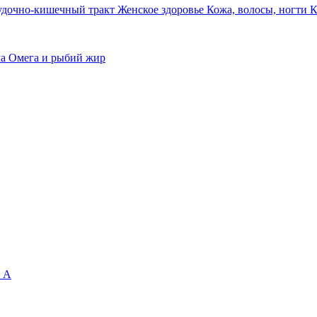
удочно-кишечный тракт
Женское здоровье
Кожа, волосы, ногти
К
ма
Омега и рыбий жир
 А