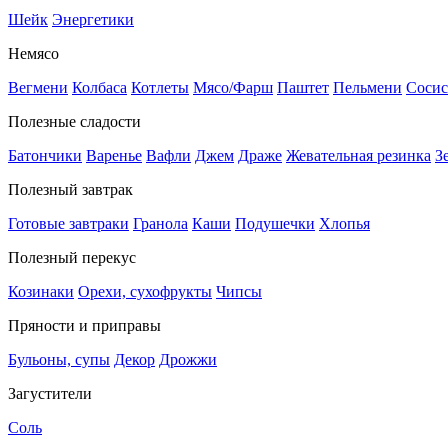
Шейк
Энергетики
Немясо
Вегмени
Колбаса
Котлеты
Мясо/Фарш
Паштет
Пельмени
Сосис
Полезные сладости
Батончики
Варенье
Вафли
Джем
Драже
Жевательная резинка
З
Полезный завтрак
Готовые завтраки
Гранола
Каши
Подушечки
Хлопья
Полезный перекус
Козинаки
Орехи, сухофрукты
Чипсы
Пряности и приправы
Бульоны, супы
Декор
Дрожжи
Загустители
Соль