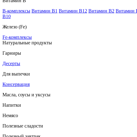
Витамин В
B-комплексы
Витамин B1
Витамин B12
Витамин B2
Витамин 
В10
Железо (Fe)
Fe-комплексы
Натуральные продукты
Гарниры
Десерты
Для выпечки
Консервация
Масла, соусы и уксусы
Напитки
Немясо
Полезные сладости
Полезный завтрак