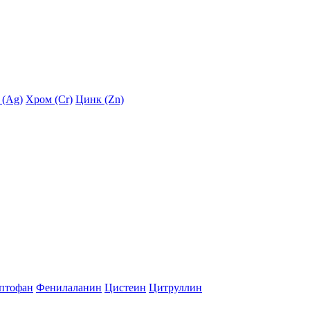
 (Ag)
Хром (Cr)
Цинк (Zn)
птофан
Фенилаланин
Цистеин
Цитруллин