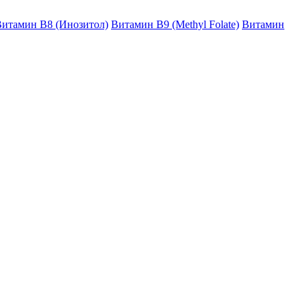
итамин B8 (Инозитол)
Витамин B9 (Methyl Folate)
Витамин