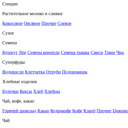
Специи
Растительное молоко и сливки
Кокосовое
Овсяное
Прочие
Соевое
Сухое
Семена
Кунжут
Лён
Семена конопли
Семена тыквы
Смеси
Тмин
Чиа
Суперфуды
Водоросли
Клетчатка
Отруби
Подорожник
Хлебные изделия
Булочки
Кексы
Хлеб
Хлебцы
Чай, кофе, какао
Горячий шоколад
Какао
Кедрокофе
Кофе
Кэроб
Прочие
Цикори
Чай