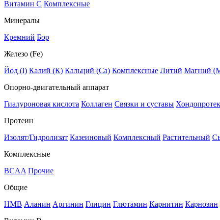
Витамин C
Комплексные
Минералы
Кремний
Бор
Железо (Fe)
Йод (I)
Калий (К)
Кальций (Са)
Комплексные
Литий
Магний (
Опорно-двигательный аппарат
Гиалуроновая кислота
Коллаген
Связки и суставы
Хондопроте
Протеин
Изолят/Гидролизат
Казеиновый
Комплексный
Растительный
С
Комплексные
BCAA
Прочие
Общие
HMB
Аланин
Аргинин
Глицин
Глютамин
Карнитин
Карнозин