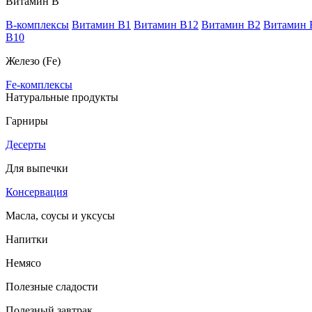
Витамин В
B-комплексы
Витамин B1
Витамин B12
Витамин B2
Витамин 
В10
Железо (Fe)
Fe-комплексы
Натуральные продукты
Гарниры
Десерты
Для выпечки
Консервация
Масла, соусы и уксусы
Напитки
Немясо
Полезные сладости
Полезный завтрак