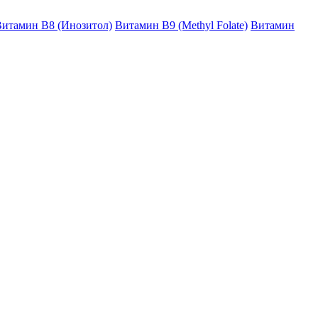
итамин B8 (Инозитол)
Витамин B9 (Methyl Folate)
Витамин