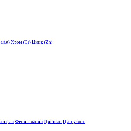
 (Ag)
Хром (Cr)
Цинк (Zn)
птофан
Фенилаланин
Цистеин
Цитруллин