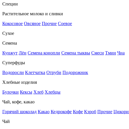
Специи
Растительное молоко и сливки
Кокосовое
Овсяное
Прочие
Соевое
Сухое
Семена
Кунжут
Лён
Семена конопли
Семена тыквы
Смеси
Тмин
Чиа
Суперфуды
Водоросли
Клетчатка
Отруби
Подорожник
Хлебные изделия
Булочки
Кексы
Хлеб
Хлебцы
Чай, кофе, какао
Горячий шоколад
Какао
Кедрокофе
Кофе
Кэроб
Прочие
Цикори
Чай