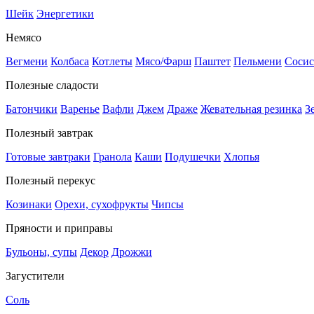
Шейк
Энергетики
Немясо
Вегмени
Колбаса
Котлеты
Мясо/Фарш
Паштет
Пельмени
Сосис
Полезные сладости
Батончики
Варенье
Вафли
Джем
Драже
Жевательная резинка
З
Полезный завтрак
Готовые завтраки
Гранола
Каши
Подушечки
Хлопья
Полезный перекус
Козинаки
Орехи, сухофрукты
Чипсы
Пряности и приправы
Бульоны, супы
Декор
Дрожжи
Загустители
Соль