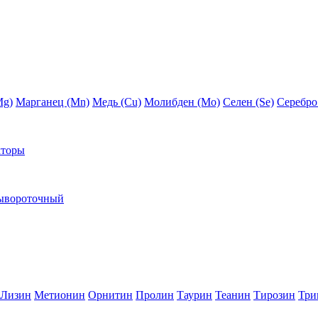
Mg)
Марганец (Mn)
Медь (Сu)
Молибден (Мо)
Селен (Se)
Серебро
кторы
ывороточный
Лизин
Метионин
Орнитин
Пролин
Таурин
Теанин
Тирозин
Три