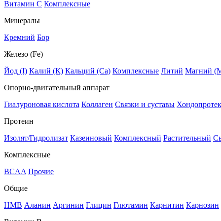
Витамин C
Комплексные
Минералы
Кремний
Бор
Железо (Fe)
Йод (I)
Калий (К)
Кальций (Са)
Комплексные
Литий
Магний (
Опорно-двигательный аппарат
Гиалуроновая кислота
Коллаген
Связки и суставы
Хондопроте
Протеин
Изолят/Гидролизат
Казеиновый
Комплексный
Растительный
С
Комплексные
BCAA
Прочие
Общие
HMB
Аланин
Аргинин
Глицин
Глютамин
Карнитин
Карнозин