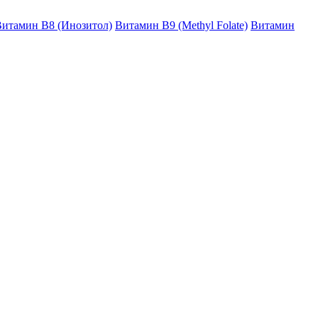
итамин B8 (Инозитол)
Витамин B9 (Methyl Folate)
Витамин