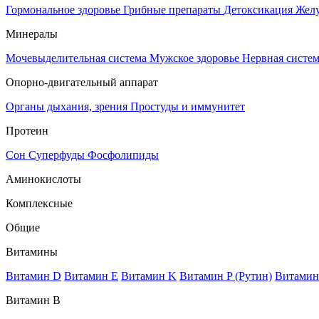
Гормональное здоровье
Грибные препараты
Детоксикация
Жел
Минералы
Мочевыделительная система
Мужское здоровье
Нервная систе
Опорно-двигательный аппарат
Органы дыхания, зрения
Простуды и иммунитет
Протеин
Сон
Суперфуды
Фосфолипиды
Аминокислоты
Комплексные
Общие
Витамины
Витамин D
Витамин E
Витамин K
Витамин P (Рутин)
Витамин
Витамин В