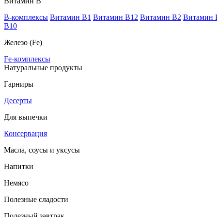
Витамин В
B-комплексы
Витамин B1
Витамин B12
Витамин B2
Витамин 
В10
Железо (Fe)
Fe-комплексы
Натуральные продукты
Гарниры
Десерты
Для выпечки
Консервация
Масла, соусы и уксусы
Напитки
Немясо
Полезные сладости
Полезный завтрак