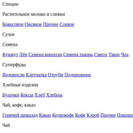
Специи
Растительное молоко и сливки
Кокосовое
Овсяное
Прочие
Соевое
Сухое
Семена
Кунжут
Лён
Семена конопли
Семена тыквы
Смеси
Тмин
Чиа
Суперфуды
Водоросли
Клетчатка
Отруби
Подорожник
Хлебные изделия
Булочки
Кексы
Хлеб
Хлебцы
Чай, кофе, какао
Горячий шоколад
Какао
Кедрокофе
Кофе
Кэроб
Прочие
Цикори
Чай