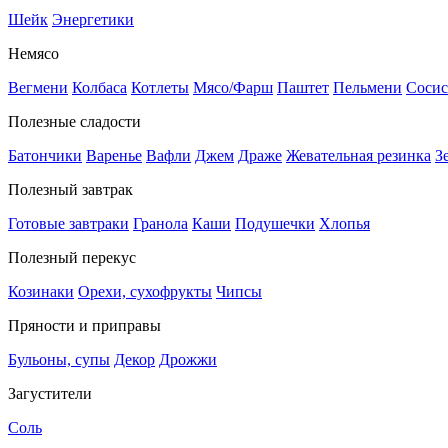
Шейк
Энергетики
Немясо
Вегмени
Колбаса
Котлеты
Мясо/Фарш
Паштет
Пельмени
Сосис
Полезные сладости
Батончики
Варенье
Вафли
Джем
Драже
Жевательная резинка
З
Полезный завтрак
Готовые завтраки
Гранола
Каши
Подушечки
Хлопья
Полезный перекус
Козинаки
Орехи, сухофрукты
Чипсы
Пряности и приправы
Бульоны, супы
Декор
Дрожжи
Загустители
Соль