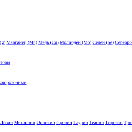
Mg)
Марганец (Mn)
Медь (Сu)
Молибден (Мо)
Селен (Se)
Серебро
кторы
ывороточный
Лизин
Метионин
Орнитин
Пролин
Таурин
Теанин
Тирозин
Три