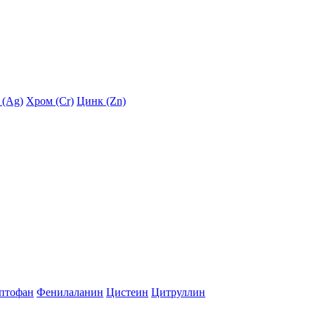
 (Ag)
Хром (Cr)
Цинк (Zn)
птофан
Фенилаланин
Цистеин
Цитруллин