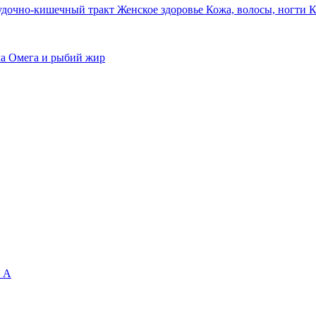
удочно-кишечный тракт
Женское здоровье
Кожа, волосы, ногти
К
ма
Омега и рыбий жир
 А