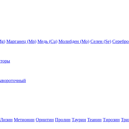
Mg)
Марганец (Mn)
Медь (Сu)
Молибден (Мо)
Селен (Se)
Серебро
кторы
ывороточный
Лизин
Метионин
Орнитин
Пролин
Таурин
Теанин
Тирозин
Три