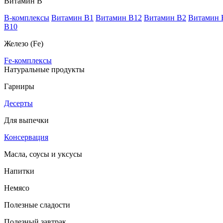
Витамин В
B-комплексы
Витамин B1
Витамин B12
Витамин B2
Витамин 
В10
Железо (Fe)
Fe-комплексы
Натуральные продукты
Гарниры
Десерты
Для выпечки
Консервация
Масла, соусы и уксусы
Напитки
Немясо
Полезные сладости
Полезный завтрак