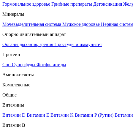
Гормональное здоровье
Грибные препараты
Детоксикация
Жел
Минералы
Мочевыделительная система
Мужское здоровье
Нервная систе
Опорно-двигательный аппарат
Органы дыхания, зрения
Простуды и иммунитет
Протеин
Сон
Суперфуды
Фосфолипиды
Аминокислоты
Комплексные
Общие
Витамины
Витамин D
Витамин E
Витамин K
Витамин P (Рутин)
Витамин
Витамин В