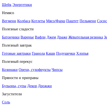
Шейк
Энергетики
Немясо
Вегмени
Колбаса
Котлеты
Мясо/Фарш
Паштет
Пельмени
Сосис
Полезные сладости
Батончики
Варенье
Вафли
Джем
Драже
Жевательная резинка
З
Полезный завтрак
Готовые завтраки
Гранола
Каши
Подушечки
Хлопья
Полезный перекус
Козинаки
Орехи, сухофрукты
Чипсы
Пряности и приправы
Бульоны, супы
Декор
Дрожжи
Загустители
Соль