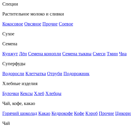
Специи
Растительное молоко и сливки
Кокосовое
Овсяное
Прочие
Соевое
Сухое
Семена
Кунжут
Лён
Семена конопли
Семена тыквы
Смеси
Тмин
Чиа
Суперфуды
Водоросли
Клетчатка
Отруби
Подорожник
Хлебные изделия
Булочки
Кексы
Хлеб
Хлебцы
Чай, кофе, какао
Горячий шоколад
Какао
Кедрокофе
Кофе
Кэроб
Прочие
Цикори
Чай