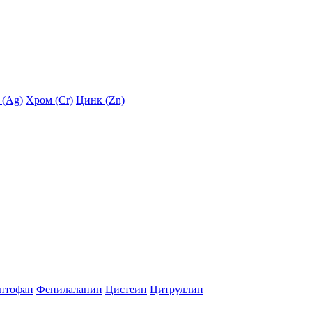
 (Ag)
Хром (Cr)
Цинк (Zn)
птофан
Фенилаланин
Цистеин
Цитруллин