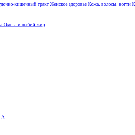
удочно-кишечный тракт
Женское здоровье
Кожа, волосы, ногти
К
ма
Омега и рыбий жир
 А