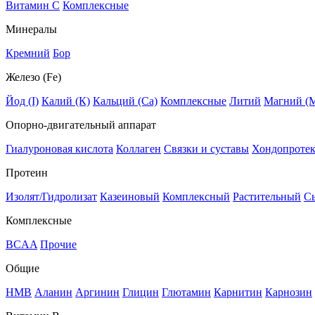
Витамин C
Комплексные
Минералы
Кремний
Бор
Железо (Fe)
Йод (I)
Калий (К)
Кальций (Са)
Комплексные
Литий
Магний (
Опорно-двигательный аппарат
Гиалуроновая кислота
Коллаген
Связки и суставы
Хондопроте
Протеин
Изолят/Гидролизат
Казеиновый
Комплексный
Растительный
С
Комплексные
BCAA
Прочие
Общие
HMB
Аланин
Аргинин
Глицин
Глютамин
Карнитин
Карнозин