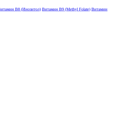
итамин B8 (Инозитол)
Витамин B9 (Methyl Folate)
Витамин