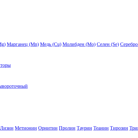
Mg)
Марганец (Mn)
Медь (Сu)
Молибден (Мо)
Селен (Se)
Серебро
кторы
ывороточный
Лизин
Метионин
Орнитин
Пролин
Таурин
Теанин
Тирозин
Три