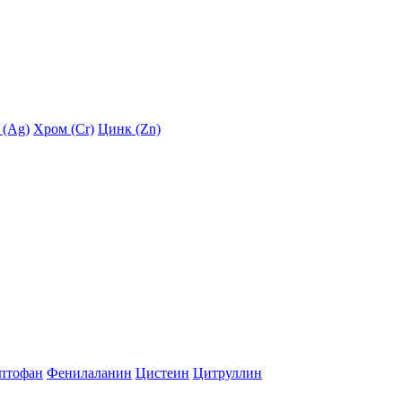
 (Ag)
Хром (Cr)
Цинк (Zn)
птофан
Фенилаланин
Цистеин
Цитруллин