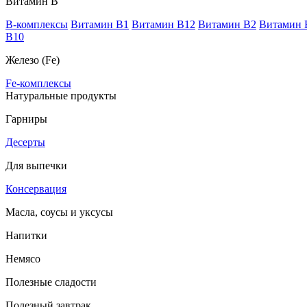
Витамин В
B-комплексы
Витамин B1
Витамин B12
Витамин B2
Витамин 
В10
Железо (Fe)
Fe-комплексы
Натуральные продукты
Гарниры
Десерты
Для выпечки
Консервация
Масла, соусы и уксусы
Напитки
Немясо
Полезные сладости
Полезный завтрак