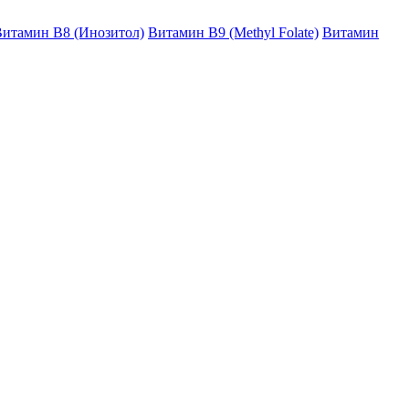
итамин B8 (Инозитол)
Витамин B9 (Methyl Folate)
Витамин