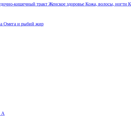
удочно-кишечный тракт
Женское здоровье
Кожа, волосы, ногти
К
ма
Омега и рыбий жир
 А