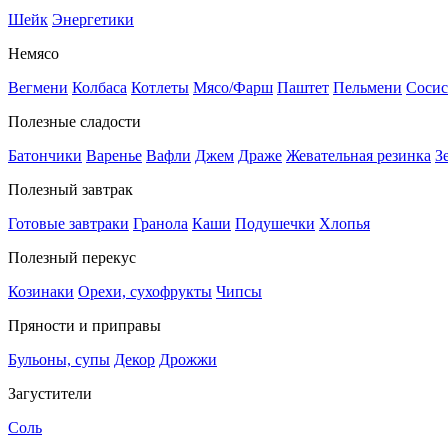
Шейк
Энергетики
Немясо
Вегмени
Колбаса
Котлеты
Мясо/Фарш
Паштет
Пельмени
Сосис
Полезные сладости
Батончики
Варенье
Вафли
Джем
Драже
Жевательная резинка
З
Полезный завтрак
Готовые завтраки
Гранола
Каши
Подушечки
Хлопья
Полезный перекус
Козинаки
Орехи, сухофрукты
Чипсы
Пряности и приправы
Бульоны, супы
Декор
Дрожжи
Загустители
Соль