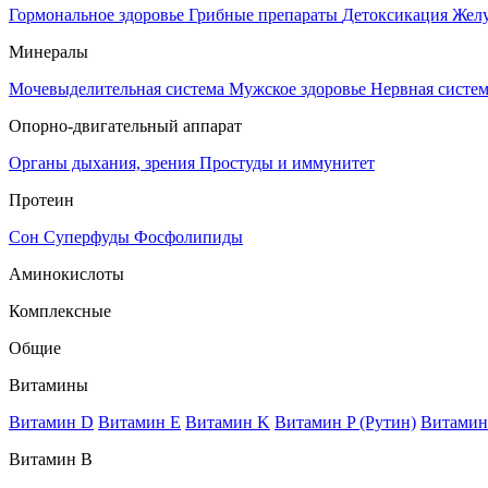
Гормональное здоровье
Грибные препараты
Детоксикация
Жел
Минералы
Мочевыделительная система
Мужское здоровье
Нервная систе
Опорно-двигательный аппарат
Органы дыхания, зрения
Простуды и иммунитет
Протеин
Сон
Суперфуды
Фосфолипиды
Аминокислоты
Комплексные
Общие
Витамины
Витамин D
Витамин E
Витамин K
Витамин P (Рутин)
Витамин
Витамин В