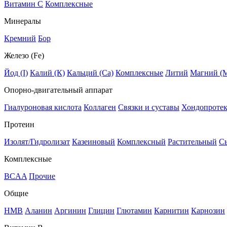
Витамин C
Комплексные
Минералы
Кремний
Бор
Железо (Fe)
Йод (I)
Калий (К)
Кальций (Са)
Комплексные
Литий
Магний (
Опорно-двигательный аппарат
Гиалуроновая кислота
Коллаген
Связки и суставы
Хондопроте
Протеин
Изолят/Гидролизат
Казеиновый
Комплексный
Растительный
С
Комплексные
BCAA
Прочие
Общие
HMB
Аланин
Аргинин
Глицин
Глютамин
Карнитин
Карнозин