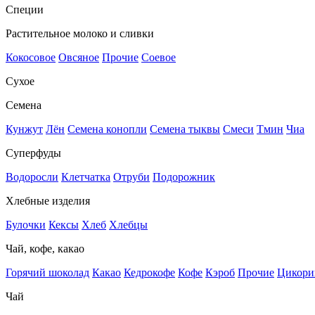
Специи
Растительное молоко и сливки
Кокосовое
Овсяное
Прочие
Соевое
Сухое
Семена
Кунжут
Лён
Семена конопли
Семена тыквы
Смеси
Тмин
Чиа
Суперфуды
Водоросли
Клетчатка
Отруби
Подорожник
Хлебные изделия
Булочки
Кексы
Хлеб
Хлебцы
Чай, кофе, какао
Горячий шоколад
Какао
Кедрокофе
Кофе
Кэроб
Прочие
Цикори
Чай