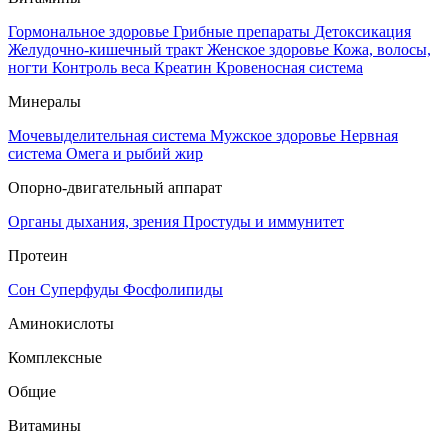
Гормональное здоровье
Грибные препараты
Детоксикация
Желудочно-кишечный тракт
Женское здоровье
Кожа, волосы,
ногти
Контроль веса
Креатин
Кровеносная система
Минералы
Мочевыделительная система
Мужское здоровье
Нервная
система
Омега и рыбий жир
Опорно-двигательный аппарат
Органы дыхания, зрения
Простуды и иммунитет
Протеин
Сон
Суперфуды
Фосфолипиды
Аминокислоты
Комплексные
Общие
Витамины