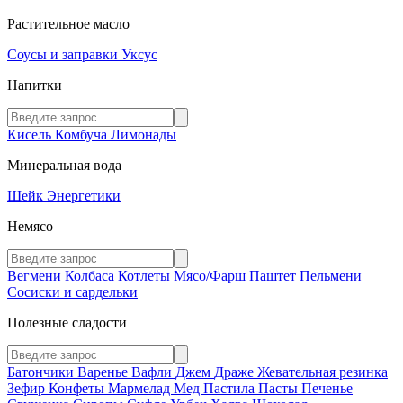
Растительное масло
Соусы и заправки
Уксус
Напитки
Кисель
Комбуча
Лимонады
Минеральная вода
Шейк
Энергетики
Немясо
Вегмени
Колбаса
Котлеты
Мясо/Фарш
Паштет
Пельмени
Сосиски и сардельки
Полезные сладости
Батончики
Варенье
Вафли
Джем
Драже
Жевательная резинка
Зефир
Конфеты
Мармелад
Мед
Пастила
Пасты
Печенье