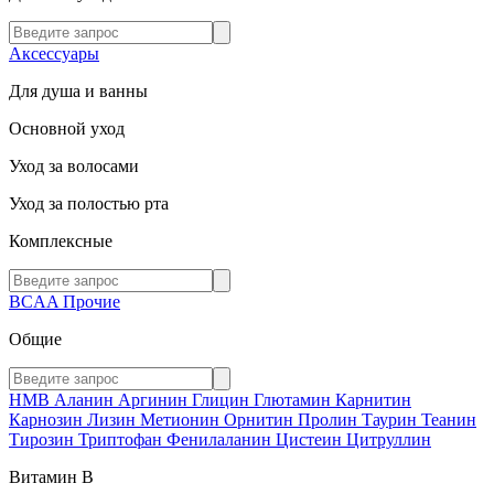
Аксессуары
Для душа и ванны
Основной уход
Уход за волосами
Уход за полостью рта
Комплексные
BCAA
Прочие
Общие
HMB
Аланин
Аргинин
Глицин
Глютамин
Карнитин
Карнозин
Лизин
Метионин
Орнитин
Пролин
Таурин
Теанин
Тирозин
Триптофан
Фенилаланин
Цистеин
Цитруллин
Витамин В