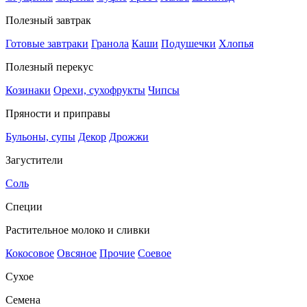
Полезный завтрак
Готовые завтраки
Гранола
Каши
Подушечки
Хлопья
Полезный перекус
Козинаки
Орехи, сухофрукты
Чипсы
Пряности и приправы
Бульоны, супы
Декор
Дрожжи
Загустители
Соль
Специи
Растительное молоко и сливки
Кокосовое
Овсяное
Прочие
Соевое
Сухое
Семена