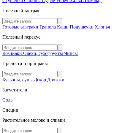
Сгущенка
Сиропы
Суфле
Урбеч
Халва
Шоколад
Полезный завтрак
Готовые завтраки
Гранола
Каши
Подушечки
Хлопья
Полезный перекус
Козинаки
Орехи, сухофрукты
Чипсы
Пряности и приправы
Бульоны, супы
Декор
Дрожжи
Загустители
Соль
Специи
Растительное молоко и сливки