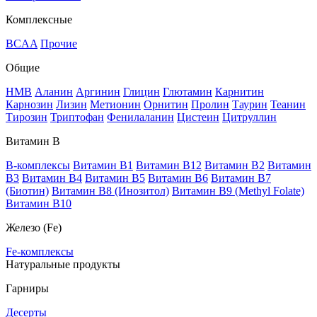
Комплексные
BCAA
Прочие
Общие
HMB
Аланин
Аргинин
Глицин
Глютамин
Карнитин
Карнозин
Лизин
Метионин
Орнитин
Пролин
Таурин
Теанин
Тирозин
Триптофан
Фенилаланин
Цистеин
Цитруллин
Витамин В
B-комплексы
Витамин B1
Витамин B12
Витамин B2
Витамин
B3
Витамин B4
Витамин B5
Витамин B6
Витамин B7
(Биотин)
Витамин B8 (Инозитол)
Витамин B9 (Methyl Folate)
Витамин В10
Железо (Fe)
Fe-комплексы
Натуральные продукты
Гарниры
Десерты