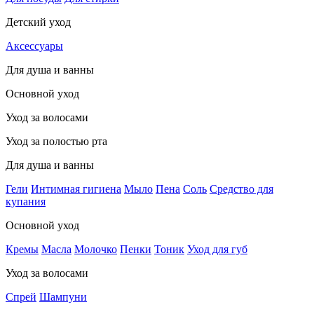
Детский уход
Аксессуары
Для душа и ванны
Основной уход
Уход за волосами
Уход за полостью рта
Для душа и ванны
Гели
Интимная гигиена
Мыло
Пена
Соль
Средство для
купания
Основной уход
Кремы
Масла
Молочко
Пенки
Тоник
Уход для губ
Уход за волосами
Спрей
Шампуни