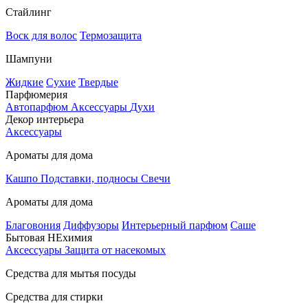
Стайлинг
Воск для волос
Термозащита
Шампуни
Жидкие
Сухие
Твердые
Парфюмерия
Автопарфюм
Аксессуары
Духи
Декор интерьера
Аксессуары
Ароматы для дома
Кашпо
Подставки, подносы
Свечи
Ароматы для дома
Благовония
Диффузоры
Интерьерный парфюм
Саше
Бытовая НЕхимия
Аксессуары
Защита от насекомых
Средства для мытья посуды
Средства для стирки