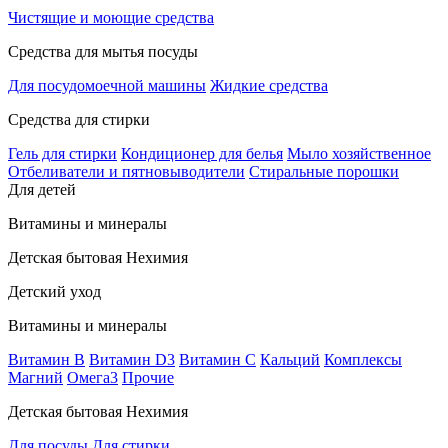
Чистящие и моющие средства
Средства для мытья посуды
Для посудомоечной машины
Жидкие средства
Средства для стирки
Гель для стирки
Кондиционер для белья
Мыло хозяйственное
Отбеливатели и пятновыводители
Стиральные порошки
Для детей
Витамины и минералы
Детская бытовая Нехимия
Детский уход
Витамины и минералы
Витамин В
Витамин D3
Витамин С
Кальций
Комплексы
Магний
Омега3
Прочие
Детская бытовая Нехимия
Для посуды
Для стирки