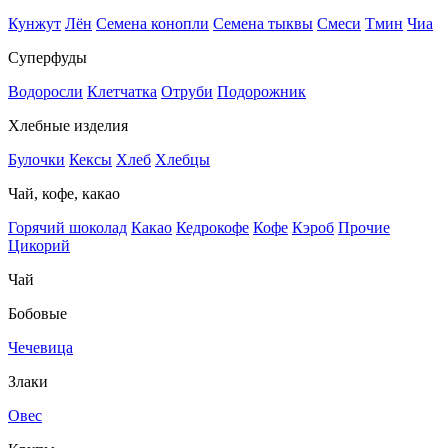
Кунжут
Лён
Семена конопли
Семена тыквы
Смеси
Тмин
Чиа
Суперфуды
Водоросли
Клетчатка
Отруби
Подорожник
Хлебные изделия
Булочки
Кексы
Хлеб
Хлебцы
Чай, кофе, какао
Горячий шоколад
Какао
Кедрокофе
Кофе
Кэроб
Прочие
Цикорий
Чай
Бобовые
Чечевица
Злаки
Овес