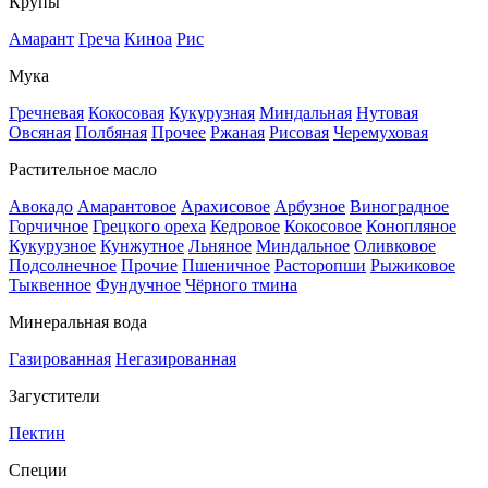
Крупы
Амарант
Греча
Киноа
Рис
Мука
Гречневая
Кокосовая
Кукурузная
Миндальная
Нутовая
Овсяная
Полбяная
Прочее
Ржаная
Рисовая
Черемуховая
Растительное масло
Авокадо
Амарантовое
Арахисовое
Арбузное
Виноградное
Горчичное
Грецкого ореха
Кедровое
Кокосовое
Конопляное
Кукурузное
Кунжутное
Льняное
Миндальное
Оливковое
Подсолнечное
Прочие
Пшеничное
Расторопши
Рыжиковое
Тыквенное
Фундучное
Чёрного тмина
Минеральная вода
Газированная
Негазированная
Загустители
Пектин
Специи