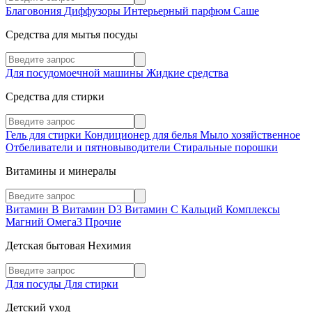
Благовония
Диффузоры
Интерьерный парфюм
Саше
Средства для мытья посуды
Для посудомоечной машины
Жидкие средства
Средства для стирки
Гель для стирки
Кондиционер для белья
Мыло хозяйственное
Отбеливатели и пятновыводители
Стиральные порошки
Витамины и минералы
Витамин В
Витамин D3
Витамин С
Кальций
Комплексы
Магний
Омега3
Прочие
Детская бытовая Нехимия
Для посуды
Для стирки
Детский уход