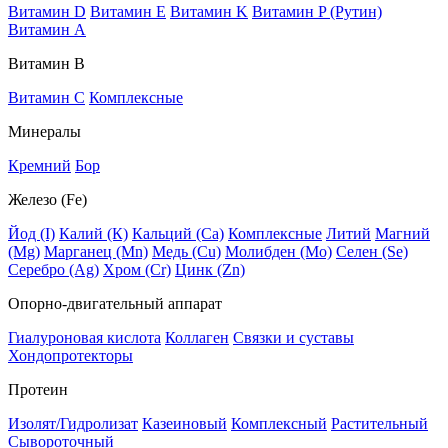
Витамин D
Витамин E
Витамин K
Витамин P (Рутин)
Витамин А
Витамин В
Витамин C
Комплексные
Минералы
Кремний
Бор
Железо (Fe)
Йод (I)
Калий (К)
Кальций (Са)
Комплексные
Литий
Магний
(Mg)
Марганец (Mn)
Медь (Сu)
Молибден (Мо)
Селен (Se)
Серебро (Ag)
Хром (Cr)
Цинк (Zn)
Опорно-двигательный аппарат
Гиалуроновая кислота
Коллаген
Связки и суставы
Хондопротекторы
Протеин
Изолят/Гидролизат
Казеиновый
Комплексный
Растительный
Сывороточный