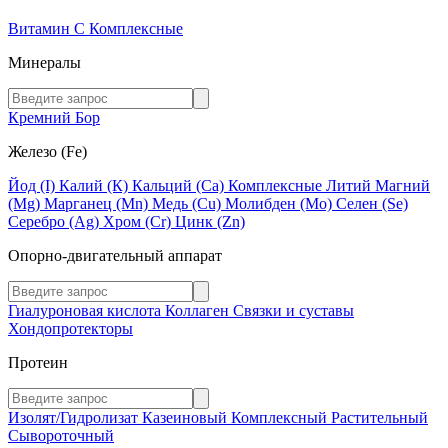
Витамин C
Комплексные
Минералы
Кремний
Бор
Железо (Fe)
Йод (I)
Калий (К)
Кальций (Са)
Комплексные
Литий
Магний
(Mg)
Марганец (Mn)
Медь (Сu)
Молибден (Мо)
Селен (Se)
Серебро (Ag)
Хром (Cr)
Цинк (Zn)
Опорно-двигательный аппарат
Гиалуроновая кислота
Коллаген
Связки и суставы
Хондопротекторы
Протеин
Изолят/Гидролизат
Казеиновый
Комплексный
Растительный
Сывороточный