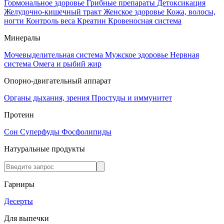
Гормональное здоровье
Грибные препараты
Детоксикация
Желудочно-кишечный тракт
Женское здоровье
Кожа, волосы,
ногти
Контроль веса
Креатин
Кровеносная система
Минералы
Мочевыделительная система
Мужское здоровье
Нервная
система
Омега и рыбий жир
Опорно-двигательный аппарат
Органы дыхания, зрения
Простуды и иммунитет
Протеин
Сон
Суперфуды
Фосфолипиды
Натуральные продукты
Гарниры
Десерты
Для выпечки