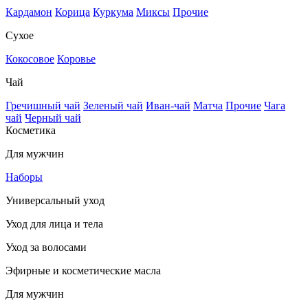
Кардамон
Корица
Куркума
Миксы
Прочие
Сухое
Кокосовое
Коровье
Чай
Гречишный чай
Зеленый чай
Иван-чай
Матча
Прочие
Чага
чай
Черный чай
Косметика
Для мужчин
Наборы
Универсальный уход
Уход для лица и тела
Уход за волосами
Эфирные и косметические масла
Для мужчин