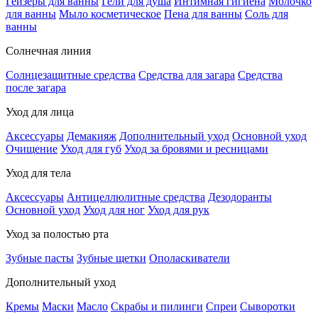
Гейзеры для ванны
Гели для душа
Интимная гигиена
Молочко
для ванны
Мыло косметическое
Пена для ванны
Соль для
ванны
Солнечная линия
Солнцезащитные средства
Средства для загара
Средства
после загара
Уход для лица
Аксессуары
Демакияж
Дополнительный уход
Основной уход
Очищение
Уход для губ
Уход за бровями и ресницами
Уход для тела
Аксессуары
Антицеллюлитные средства
Дезодоранты
Основной уход
Уход для ног
Уход для рук
Уход за полостью рта
Зубные пасты
Зубные щетки
Ополаскиватели
Дополнительный уход
Кремы
Маски
Масло
Скрабы и пилинги
Спреи
Сыворотки