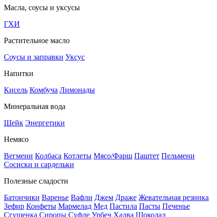
Масла, соусы и уксусы
ГХИ
Растительное масло
Соусы и заправки
Уксус
Напитки
Кисель
Комбуча
Лимонады
Минеральная вода
Шейк
Энергетики
Немясо
Вегмени
Колбаса
Котлеты
Мясо/Фарш
Паштет
Пельмени
Сосиски и сардельки
Полезные сладости
Батончики
Варенье
Вафли
Джем
Драже
Жевательная резинка
Зефир
Конфеты
Мармелад
Мед
Пастила
Пасты
Печенье
Сгущенка
Сиропы
Суфле
Урбеч
Халва
Шоколад