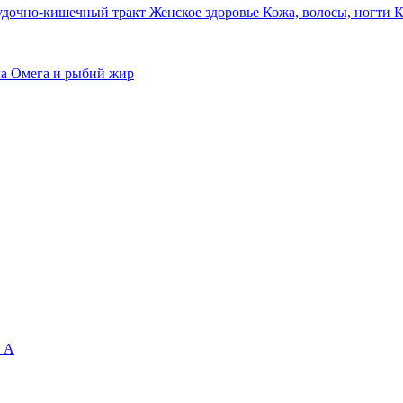
удочно-кишечный тракт
Женское здоровье
Кожа, волосы, ногти
К
ма
Омега и рыбий жир
 А