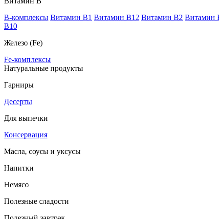
Витамин В
B-комплексы
Витамин B1
Витамин B12
Витамин B2
Витамин 
В10
Железо (Fe)
Fe-комплексы
Натуральные продукты
Гарниры
Десерты
Для выпечки
Консервация
Масла, соусы и уксусы
Напитки
Немясо
Полезные сладости
Полезный завтрак