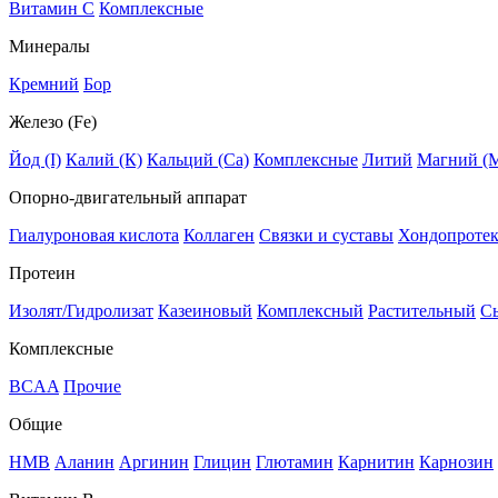
Витамин C
Комплексные
Минералы
Кремний
Бор
Железо (Fe)
Йод (I)
Калий (К)
Кальций (Са)
Комплексные
Литий
Магний (
Опорно-двигательный аппарат
Гиалуроновая кислота
Коллаген
Связки и суставы
Хондопроте
Протеин
Изолят/Гидролизат
Казеиновый
Комплексный
Растительный
С
Комплексные
BCAA
Прочие
Общие
HMB
Аланин
Аргинин
Глицин
Глютамин
Карнитин
Карнозин