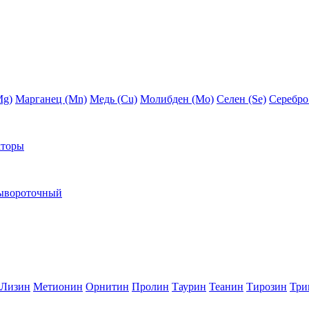
Mg)
Марганец (Mn)
Медь (Сu)
Молибден (Мо)
Селен (Se)
Серебро
кторы
ывороточный
Лизин
Метионин
Орнитин
Пролин
Таурин
Теанин
Тирозин
Три