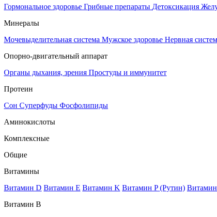
Гормональное здоровье
Грибные препараты
Детоксикация
Жел
Минералы
Мочевыделительная система
Мужское здоровье
Нервная систе
Опорно-двигательный аппарат
Органы дыхания, зрения
Простуды и иммунитет
Протеин
Сон
Суперфуды
Фосфолипиды
Аминокислоты
Комплексные
Общие
Витамины
Витамин D
Витамин E
Витамин K
Витамин P (Рутин)
Витамин
Витамин В