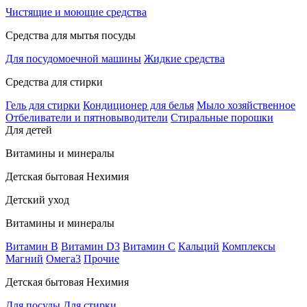
Чистящие и моющие средства
Средства для мытья посуды
Для посудомоечной машины
Жидкие средства
Средства для стирки
Гель для стирки
Кондиционер для белья
Мыло хозяйственное
Отбеливатели и пятновыводители
Стиральные порошки
Для детей
Витамины и минералы
Детская бытовая Нехимия
Детский уход
Витамины и минералы
Витамин В
Витамин D3
Витамин С
Кальций
Комплексы
Магний
Омега3
Прочие
Детская бытовая Нехимия
Для посуды
Для стирки