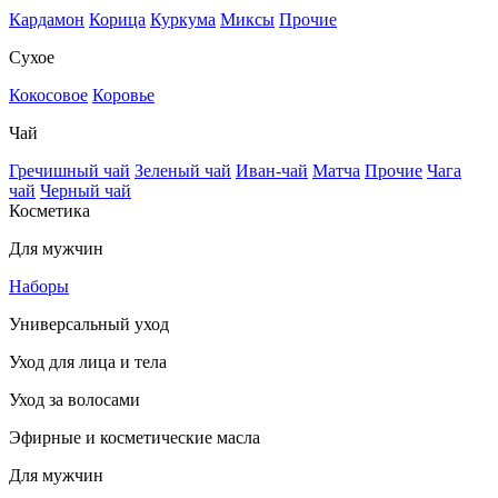
Кардамон
Корица
Куркума
Миксы
Прочие
Сухое
Кокосовое
Коровье
Чай
Гречишный чай
Зеленый чай
Иван-чай
Матча
Прочие
Чага
чай
Черный чай
Косметика
Для мужчин
Наборы
Универсальный уход
Уход для лица и тела
Уход за волосами
Эфирные и косметические масла
Для мужчин