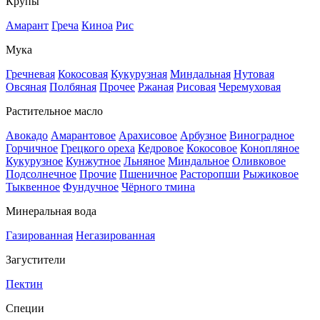
Крупы
Амарант
Греча
Киноа
Рис
Мука
Гречневая
Кокосовая
Кукурузная
Миндальная
Нутовая
Овсяная
Полбяная
Прочее
Ржаная
Рисовая
Черемуховая
Растительное масло
Авокадо
Амарантовое
Арахисовое
Арбузное
Виноградное
Горчичное
Грецкого ореха
Кедровое
Кокосовое
Конопляное
Кукурузное
Кунжутное
Льняное
Миндальное
Оливковое
Подсолнечное
Прочие
Пшеничное
Расторопши
Рыжиковое
Тыквенное
Фундучное
Чёрного тмина
Минеральная вода
Газированная
Негазированная
Загустители
Пектин
Специи