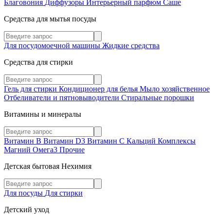
Благовония
Диффузоры
Интерьерный парфюм
Саше
Средства для мытья посуды
Для посудомоечной машины
Жидкие средства
Средства для стирки
Гель для стирки
Кондиционер для белья
Мыло хозяйственное
Отбеливатели и пятновыводители
Стиральные порошки
Витамины и минералы
Витамин В
Витамин D3
Витамин С
Кальций
Комплексы
Магний
Омега3
Прочие
Детская бытовая Нехимия
Для посуды
Для стирки
Детский уход