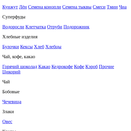
Кунжут
Лён
Семена конопли
Семена тыквы
Смеси
Тмин
Чиа
Суперфуды
Водоросли
Клетчатка
Отруби
Подорожник
Хлебные изделия
Булочки
Кексы
Хлеб
Хлебцы
Чай, кофе, какао
Горячий шоколад
Какао
Кедрокофе
Кофе
Кэроб
Прочие
Цикорий
Чай
Бобовые
Чечевица
Злаки
Овес