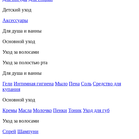
Детский уход
Аксессуары
Для душа и ванны
Основной уход
Уход за волосами
Уход за полостью рта
Для душа и ванны
Гели
Интимная гигиена
Мыло
Пена
Соль
Средство для
купания
Основной уход
Кремы
Масла
Молочко
Пенки
Тоник
Уход для губ
Уход за волосами
Спрей
Шампуни