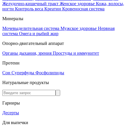
Желудочно-кишечный тракт
Женское здоровье
Кожа, волосы,
ногти
Контроль веса
Креатин
Кровеносная система
Минералы
Мочевыделительная система
Мужское здоровье
Нервная
система
Омега и рыбий жир
Опорно-двигательный аппарат
Органы дыхания, зрения
Простуды и иммунитет
Протеин
Сон
Суперфуды
Фосфолипиды
Натуральные продукты
Гарниры
Десерты
Для выпечки