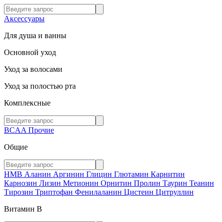
Аксессуары
Для душа и ванны
Основной уход
Уход за волосами
Уход за полостью рта
Комплексные
BCAA
Прочие
Общие
HMB
Аланин
Аргинин
Глицин
Глютамин
Карнитин
Карнозин
Лизин
Метионин
Орнитин
Пролин
Таурин
Теанин
Тирозин
Триптофан
Фенилаланин
Цистеин
Цитруллин
Витамин В