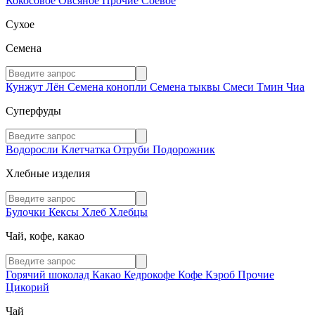
Кокосовое
Овсяное
Прочие
Соевое
Сухое
Семена
Кунжут
Лён
Семена конопли
Семена тыквы
Смеси
Тмин
Чиа
Суперфуды
Водоросли
Клетчатка
Отруби
Подорожник
Хлебные изделия
Булочки
Кексы
Хлеб
Хлебцы
Чай, кофе, какао
Горячий шоколад
Какао
Кедрокофе
Кофе
Кэроб
Прочие
Цикорий
Чай