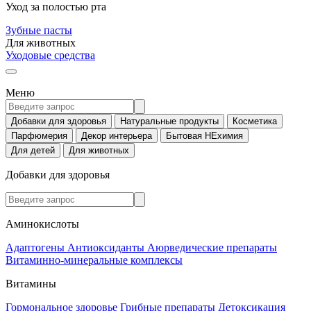
Уход за полостью рта
Зубные пасты
Для животных
Уходовые средства
Меню
Добавки для здоровья
Натуральные продукты
Косметика
Парфюмерия
Декор интерьера
Бытовая НЕхимия
Для детей
Для животных
Добавки для здоровья
Аминокислоты
Адаптогены
Антиоксиданты
Аюрведические препараты
Витаминно-минеральные комплексы
Витамины
Гормональное здоровье
Грибные препараты
Детоксикация