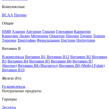
Комплексные
BCAA
Прочие
Общие
HMB
Аланин
Аргинин
Глицин
Глютамин
Карнитин
Карнозин
Лизин
Метионин
Орнитин
Пролин
Таурин
Теанин
Тирозин
Триптофан
Фенилаланин
Цистеин
Цитруллин
Витамин В
B-комплексы
Витамин B1
Витамин B12
Витамин B2
Витамин
B3
Витамин B4
Витамин B5
Витамин B6
Витамин B7
(Биотин)
Витамин B8 (Инозитол)
Витамин B9 (Methyl Folate)
Витамин В10
Железо (Fe)
Fe-комплексы
Натуральные продукты
Гарниры
Десерты