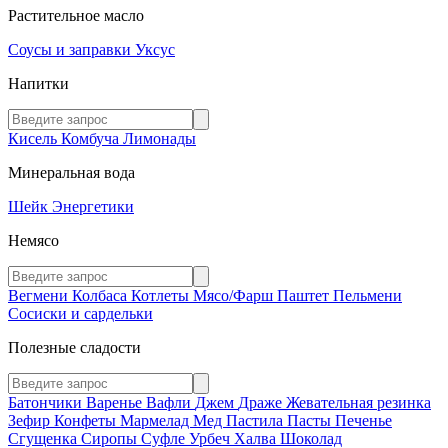
Растительное масло
Соусы и заправки
Уксус
Напитки
Кисель
Комбуча
Лимонады
Минеральная вода
Шейк
Энергетики
Немясо
Вегмени
Колбаса
Котлеты
Мясо/Фарш
Паштет
Пельмени
Сосиски и сардельки
Полезные сладости
Батончики
Варенье
Вафли
Джем
Драже
Жевательная резинка
Зефир
Конфеты
Мармелад
Мед
Пастила
Пасты
Печенье
Сгущенка
Сиропы
Суфле
Урбеч
Халва
Шоколад