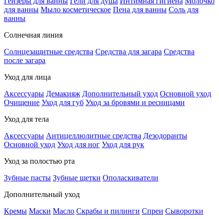
Гейзеры для ванны
Гели для душа
Интимная гигиена
Молочко
для ванны
Мыло косметическое
Пена для ванны
Соль для
ванны
Солнечная линия
Солнцезащитные средства
Средства для загара
Средства
после загара
Уход для лица
Аксессуары
Демакияж
Дополнительный уход
Основной уход
Очищение
Уход для губ
Уход за бровями и ресницами
Уход для тела
Аксессуары
Антицеллюлитные средства
Дезодоранты
Основной уход
Уход для ног
Уход для рук
Уход за полостью рта
Зубные пасты
Зубные щетки
Ополаскиватели
Дополнительный уход
Кремы
Маски
Масло
Скрабы и пилинги
Спреи
Сыворотки