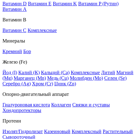
Витамин D
Витамин E
Витамин K
Витамин P (Рутин)
Витамин А
Витамин В
Витамин C
Комплексные
Минералы
Кремний
Бор
Железо (Fe)
Йод (I)
Калий (К)
Кальций (Са)
Комплексные
Литий
Магний
(Mg)
Марганец (Mn)
Медь (Сu)
Молибден (Мо)
Селен (Se)
Серебро (Ag)
Хром (Cr)
Цинк (Zn)
Опорно-двигательный аппарат
Гиалуроновая кислота
Коллаген
Связки и суставы
Хондопротекторы
Протеин
Изолят/Гидролизат
Казеиновый
Комплексный
Растительный
Сывороточный