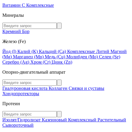
Витамин C
Комплексные
Минералы
Кремний
Бор
Железо (Fe)
Йод (I)
Калий (К)
Кальций (Са)
Комплексные
Литий
Магний
(Mg)
Марганец (Mn)
Медь (Сu)
Молибден (Мо)
Селен (Se)
Серебро (Ag)
Хром (Cr)
Цинк (Zn)
Опорно-двигательный аппарат
Гиалуроновая кислота
Коллаген
Связки и суставы
Хондопротекторы
Протеин
Изолят/Гидролизат
Казеиновый
Комплексный
Растительный
Сывороточный