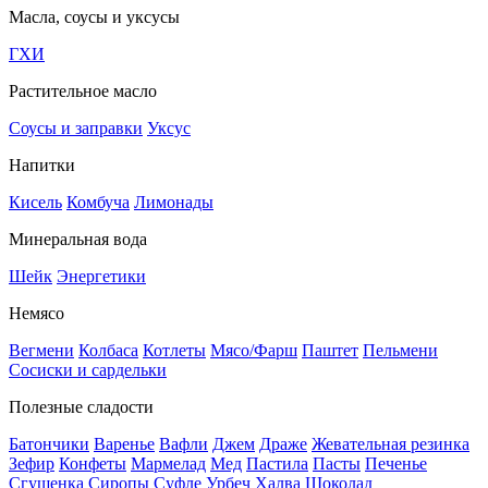
Масла, соусы и уксусы
ГХИ
Растительное масло
Соусы и заправки
Уксус
Напитки
Кисель
Комбуча
Лимонады
Минеральная вода
Шейк
Энергетики
Немясо
Вегмени
Колбаса
Котлеты
Мясо/Фарш
Паштет
Пельмени
Сосиски и сардельки
Полезные сладости
Батончики
Варенье
Вафли
Джем
Драже
Жевательная резинка
Зефир
Конфеты
Мармелад
Мед
Пастила
Пасты
Печенье
Сгущенка
Сиропы
Суфле
Урбеч
Халва
Шоколад