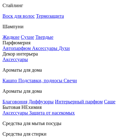
Стайлинг
Воск для волос
Термозащита
Шампуни
Жидкие
Сухие
Твердые
Парфюмерия
Автопарфюм
Аксессуары
Духи
Декор интерьера
Аксессуары
Ароматы для дома
Кашпо
Подставки, подносы
Свечи
Ароматы для дома
Благовония
Диффузоры
Интерьерный парфюм
Саше
Бытовая НЕхимия
Аксессуары
Защита от насекомых
Средства для мытья посуды
Средства для стирки