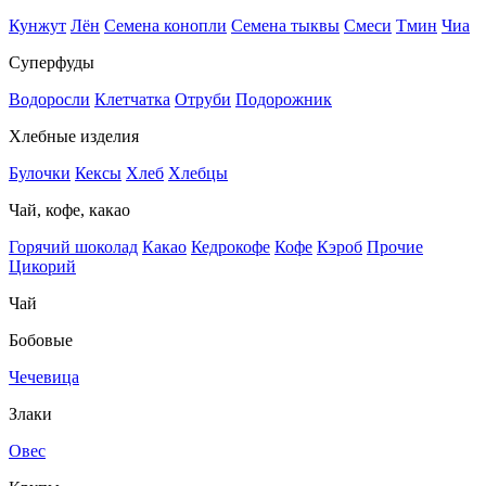
Кунжут
Лён
Семена конопли
Семена тыквы
Смеси
Тмин
Чиа
Суперфуды
Водоросли
Клетчатка
Отруби
Подорожник
Хлебные изделия
Булочки
Кексы
Хлеб
Хлебцы
Чай, кофе, какао
Горячий шоколад
Какао
Кедрокофе
Кофе
Кэроб
Прочие
Цикорий
Чай
Бобовые
Чечевица
Злаки
Овес