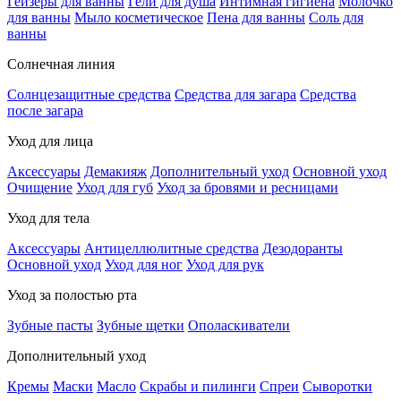
Гейзеры для ванны
Гели для душа
Интимная гигиена
Молочко
для ванны
Мыло косметическое
Пена для ванны
Соль для
ванны
Солнечная линия
Солнцезащитные средства
Средства для загара
Средства
после загара
Уход для лица
Аксессуары
Демакияж
Дополнительный уход
Основной уход
Очищение
Уход для губ
Уход за бровями и ресницами
Уход для тела
Аксессуары
Антицеллюлитные средства
Дезодоранты
Основной уход
Уход для ног
Уход для рук
Уход за полостью рта
Зубные пасты
Зубные щетки
Ополаскиватели
Дополнительный уход
Кремы
Маски
Масло
Скрабы и пилинги
Спреи
Сыворотки