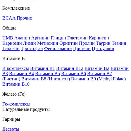
Комплексные
BCAA
Прочие
Общие
HMB
Аланин
Аргинин
Глицин
Глютамин
Карнитин
Карнозин
Лизин
Метионин
Орнитин
Пролин
Таурин
Теанин
Тирозин
Триптофан
Фенилаланин
Цистеин
Цитруллин
Витамин В
B-комплексы
Витамин B1
Витамин B12
Витамин B2
Витамин
B3
Витамин B4
Витамин B5
Витамин B6
Витамин B7
(Биотин)
Витамин B8 (Инозитол)
Витамин B9 (Methyl Folate)
Витамин В10
Железо (Fe)
Fe-комплексы
Натуральные продукты
Гарниры
Десерты