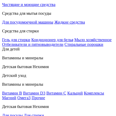
Чистящие и моющие средства
Средства для мытья посуды
Для посудомоечной машины
Жидкие средства
Средства для стирки
Гель для стирки
Кондиционер для белья
Мыло хозяйственное
Отбеливатели и пятновыводители
Стиральные порошки
Для детей
Витамины и минералы
Детская бытовая Нехимия
Детский уход
Витамины и минералы
Витамин В
Витамин D3
Витамин С
Кальций
Комплексы
Магний
Омега3
Прочие
Детская бытовая Нехимия
Для посуды
Для стирки