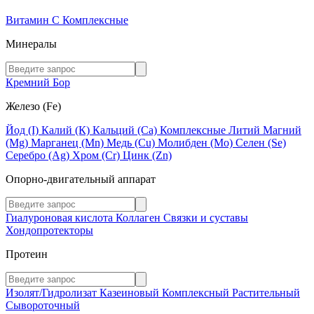
Витамин C
Комплексные
Минералы
Кремний
Бор
Железо (Fe)
Йод (I)
Калий (К)
Кальций (Са)
Комплексные
Литий
Магний
(Mg)
Марганец (Mn)
Медь (Сu)
Молибден (Мо)
Селен (Se)
Серебро (Ag)
Хром (Cr)
Цинк (Zn)
Опорно-двигательный аппарат
Гиалуроновая кислота
Коллаген
Связки и суставы
Хондопротекторы
Протеин
Изолят/Гидролизат
Казеиновый
Комплексный
Растительный
Сывороточный