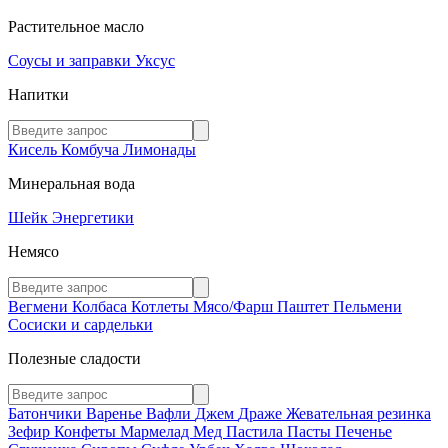
Растительное масло
Соусы и заправки
Уксус
Напитки
Кисель
Комбуча
Лимонады
Минеральная вода
Шейк
Энергетики
Немясо
Вегмени
Колбаса
Котлеты
Мясо/Фарш
Паштет
Пельмени
Сосиски и сардельки
Полезные сладости
Батончики
Варенье
Вафли
Джем
Драже
Жевательная резинка
Зефир
Конфеты
Мармелад
Мед
Пастила
Пасты
Печенье