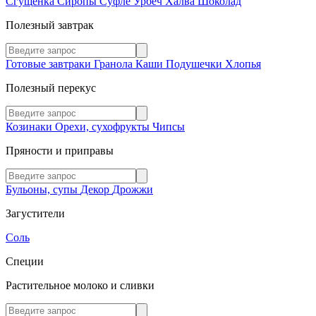
Сгущенка
Сиропы
Суфле
Урбеч
Халва
Шоколад
Полезный завтрак
Готовые завтраки
Гранола
Каши
Подушечки
Хлопья
Полезный перекус
Козинаки
Орехи, сухофрукты
Чипсы
Пряности и приправы
Бульоны, супы
Декор
Дрожжи
Загустители
Соль
Специи
Растительное молоко и сливки