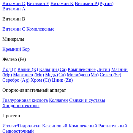
Витамин D
Витамин E
Витамин K
Витамин P (Рутин)
Витамин А
Витамин В
Витамин C
Комплексные
Минералы
Кремний
Бор
Железо (Fe)
Йод (I)
Калий (К)
Кальций (Са)
Комплексные
Литий
Магний
(Mg)
Марганец (Mn)
Медь (Сu)
Молибден (Мо)
Селен (Se)
Серебро (Ag)
Хром (Cr)
Цинк (Zn)
Опорно-двигательный аппарат
Гиалуроновая кислота
Коллаген
Связки и суставы
Хондопротекторы
Протеин
Изолят/Гидролизат
Казеиновый
Комплексный
Растительный
Сывороточный