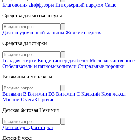
Благовония
Диффузоры
Интерьерный парфюм
Саше
Средства для мытья посуды
Для посудомоечной машины
Жидкие средства
Средства для стирки
Гель для стирки
Кондиционер для белья
Мыло хозяйственное
Отбеливатели и пятновыводители
Стиральные порошки
Витамины и минералы
Витамин В
Витамин D3
Витамин С
Кальций
Комплексы
Магний
Омега3
Прочие
Детская бытовая Нехимия
Для посуды
Для стирки
Детский уход