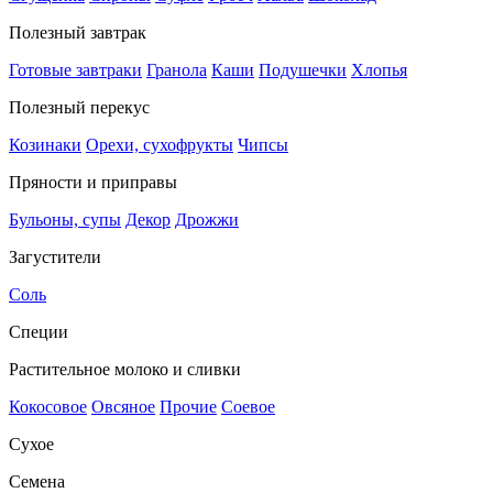
Полезный завтрак
Готовые завтраки
Гранола
Каши
Подушечки
Хлопья
Полезный перекус
Козинаки
Орехи, сухофрукты
Чипсы
Пряности и приправы
Бульоны, супы
Декор
Дрожжи
Загустители
Соль
Специи
Растительное молоко и сливки
Кокосовое
Овсяное
Прочие
Соевое
Сухое
Семена