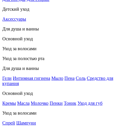
Детский уход
Аксессуары
Для душа и ванны
Основной уход
Уход за волосами
Уход за полостью рта
Для душа и ванны
Гели
Интимная гигиена
Мыло
Пена
Соль
Средство для
купания
Основной уход
Кремы
Масла
Молочко
Пенки
Тоник
Уход для губ
Уход за волосами
Спрей
Шампуни