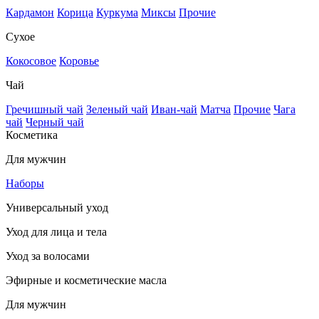
Кардамон
Корица
Куркума
Миксы
Прочие
Сухое
Кокосовое
Коровье
Чай
Гречишный чай
Зеленый чай
Иван-чай
Матча
Прочие
Чага
чай
Черный чай
Косметика
Для мужчин
Наборы
Универсальный уход
Уход для лица и тела
Уход за волосами
Эфирные и косметические масла
Для мужчин