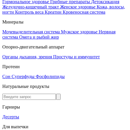
Гормональное здоровье
Грибные препараты
Детоксикация
Желудочно-кишечный тракт
Женское здоровье
Кожа, волосы,
ногти
Контроль веса
Креатин
Кровеносная система
Минералы
Мочевыделительная система
Мужское здоровье
Нервная
система
Омега и рыбий жир
Опорно-двигательный аппарат
Органы дыхания, зрения
Простуды и иммунитет
Протеин
Сон
Суперфуды
Фосфолипиды
Натуральные продукты
Гарниры
Десерты
Для выпечки