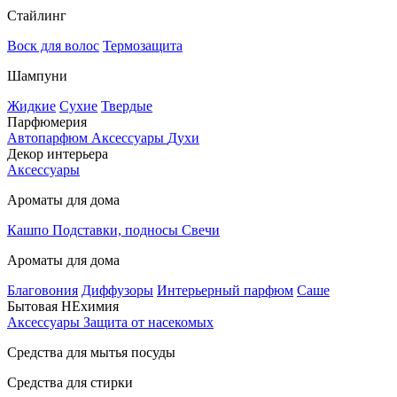
Стайлинг
Воск для волос
Термозащита
Шампуни
Жидкие
Сухие
Твердые
Парфюмерия
Автопарфюм
Аксессуары
Духи
Декор интерьера
Аксессуары
Ароматы для дома
Кашпо
Подставки, подносы
Свечи
Ароматы для дома
Благовония
Диффузоры
Интерьерный парфюм
Саше
Бытовая НЕхимия
Аксессуары
Защита от насекомых
Средства для мытья посуды
Средства для стирки