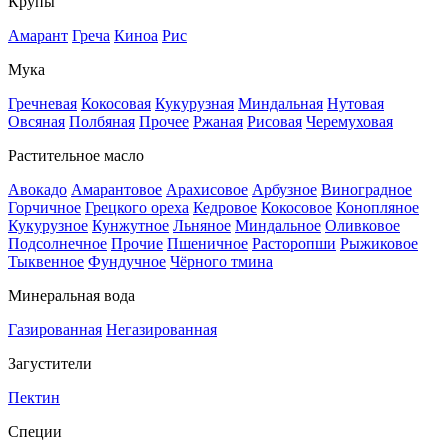
Крупы
Амарант
Греча
Киноа
Рис
Мука
Гречневая
Кокосовая
Кукурузная
Миндальная
Нутовая
Овсяная
Полбяная
Прочее
Ржаная
Рисовая
Черемуховая
Растительное масло
Авокадо
Амарантовое
Арахисовое
Арбузное
Виноградное
Горчичное
Грецкого ореха
Кедровое
Кокосовое
Конопляное
Кукурузное
Кунжутное
Льняное
Миндальное
Оливковое
Подсолнечное
Прочие
Пшеничное
Расторопши
Рыжиковое
Тыквенное
Фундучное
Чёрного тмина
Минеральная вода
Газированная
Негазированная
Загустители
Пектин
Специи