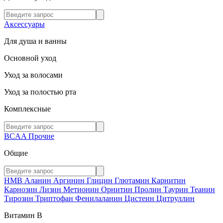
Аксессуары
Для душа и ванны
Основной уход
Уход за волосами
Уход за полостью рта
Комплексные
BCAA
Прочие
Общие
HMB
Аланин
Аргинин
Глицин
Глютамин
Карнитин
Карнозин
Лизин
Метионин
Орнитин
Пролин
Таурин
Теанин
Тирозин
Триптофан
Фенилаланин
Цистеин
Цитруллин
Витамин В