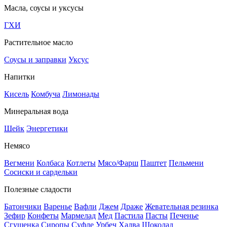
Масла, соусы и уксусы
ГХИ
Растительное масло
Соусы и заправки
Уксус
Напитки
Кисель
Комбуча
Лимонады
Минеральная вода
Шейк
Энергетики
Немясо
Вегмени
Колбаса
Котлеты
Мясо/Фарш
Паштет
Пельмени
Сосиски и сардельки
Полезные сладости
Батончики
Варенье
Вафли
Джем
Драже
Жевательная резинка
Зефир
Конфеты
Мармелад
Мед
Пастила
Пасты
Печенье
Сгущенка
Сиропы
Суфле
Урбеч
Халва
Шоколад