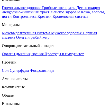
Гормональное здоровье
Грибные препараты
Детоксикация
Желудочно-кишечный тракт
Женское здоровье
Кожа, волосы,
ногти
Контроль веса
Креатин
Кровеносная система
Минералы
Мочевыделительная система
Мужское здоровье
Нервная
система
Омега и рыбий жир
Опорно-двигательный аппарат
Органы дыхания, зрения
Простуды и иммунитет
Протеин
Сон
Суперфуды
Фосфолипиды
Аминокислоты
Комплексные
Общие
Витамины