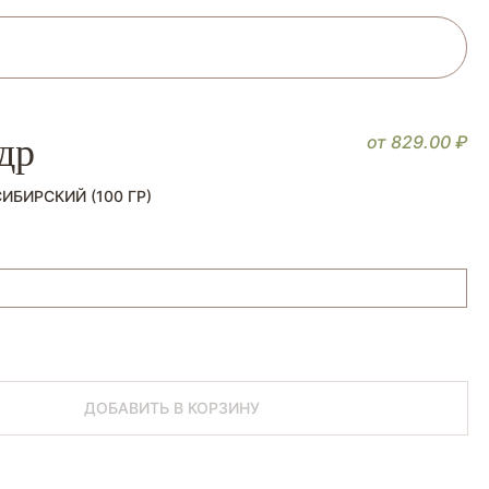
др
от
829.00
₽
ИБИРСКИЙ (100 ГР)
ровых орешках
ДОБАВИТЬ В КОРЗИНУ