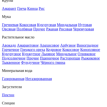
Крупы
Амарант
Греча
Киноа
Рис
Мука
Гречневая
Кокосовая
Кукурузная
Миндальная
Нутовая
Овсяная
Полбяная
Прочее
Ржаная
Рисовая
Черемуховая
Растительное масло
Авокадо
Амарантовое
Арахисовое
Арбузное
Виноградное
Горчичное
Грецкого ореха
Кедровое
Кокосовое
Конопляное
Кукурузное
Кунжутное
Льняное
Миндальное
Оливковое
Подсолнечное
Прочие
Пшеничное
Расторопши
Рыжиковое
Тыквенное
Фундучное
Чёрного тмина
Минеральная вода
Газированная
Негазированная
Загустители
Пектин
Специи