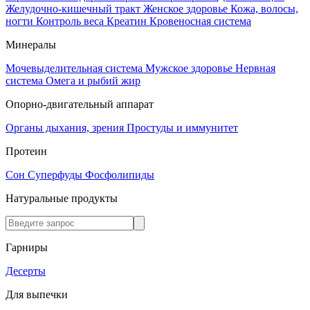
Желудочно-кишечный тракт
Женское здоровье
Кожа, волосы,
ногти
Контроль веса
Креатин
Кровеносная система
Минералы
Мочевыделительная система
Мужское здоровье
Нервная
система
Омега и рыбий жир
Опорно-двигательный аппарат
Органы дыхания, зрения
Простуды и иммунитет
Протеин
Сон
Суперфуды
Фосфолипиды
Натуральные продукты
Гарниры
Десерты
Для выпечки