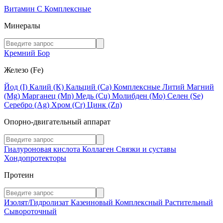
Витамин C
Комплексные
Минералы
Кремний
Бор
Железо (Fe)
Йод (I)
Калий (К)
Кальций (Са)
Комплексные
Литий
Магний
(Mg)
Марганец (Mn)
Медь (Сu)
Молибден (Мо)
Селен (Se)
Серебро (Ag)
Хром (Cr)
Цинк (Zn)
Опорно-двигательный аппарат
Гиалуроновая кислота
Коллаген
Связки и суставы
Хондопротекторы
Протеин
Изолят/Гидролизат
Казеиновый
Комплексный
Растительный
Сывороточный