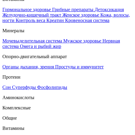
Гормональное здоровье
Грибные препараты
Детоксикация
Желудочно-кишечный тракт
Женское здоровье
Кожа, волосы,
ногти
Контроль веса
Креатин
Кровеносная система
Минералы
Мочевыделительная система
Мужское здоровье
Нервная
система
Омега и рыбий жир
Опорно-двигательный аппарат
Органы дыхания, зрения
Простуды и иммунитет
Протеин
Сон
Суперфуды
Фосфолипиды
Аминокислоты
Комплексные
Общие
Витамины