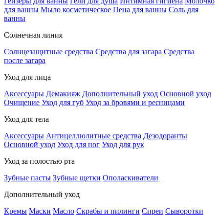
Гейзеры для ванны
Гели для душа
Интимная гигиена
Молочко
для ванны
Мыло косметическое
Пена для ванны
Соль для
ванны
Солнечная линия
Солнцезащитные средства
Средства для загара
Средства
после загара
Уход для лица
Аксессуары
Демакияж
Дополнительный уход
Основной уход
Очищение
Уход для губ
Уход за бровями и ресницами
Уход для тела
Аксессуары
Антицеллюлитные средства
Дезодоранты
Основной уход
Уход для ног
Уход для рук
Уход за полостью рта
Зубные пасты
Зубные щетки
Ополаскиватели
Дополнительный уход
Кремы
Маски
Масло
Скрабы и пилинги
Спреи
Сыворотки