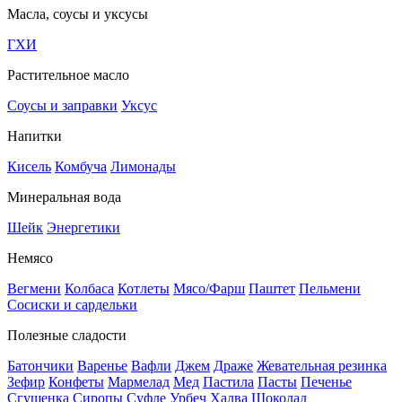
Масла, соусы и уксусы
ГХИ
Растительное масло
Соусы и заправки
Уксус
Напитки
Кисель
Комбуча
Лимонады
Минеральная вода
Шейк
Энергетики
Немясо
Вегмени
Колбаса
Котлеты
Мясо/Фарш
Паштет
Пельмени
Сосиски и сардельки
Полезные сладости
Батончики
Варенье
Вафли
Джем
Драже
Жевательная резинка
Зефир
Конфеты
Мармелад
Мед
Пастила
Пасты
Печенье
Сгущенка
Сиропы
Суфле
Урбеч
Халва
Шоколад