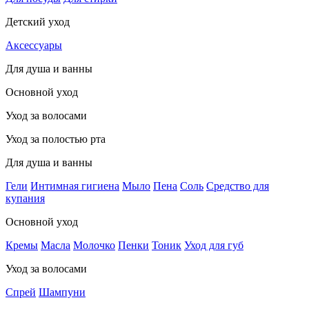
Детский уход
Аксессуары
Для душа и ванны
Основной уход
Уход за волосами
Уход за полостью рта
Для душа и ванны
Гели
Интимная гигиена
Мыло
Пена
Соль
Средство для
купания
Основной уход
Кремы
Масла
Молочко
Пенки
Тоник
Уход для губ
Уход за волосами
Спрей
Шампуни