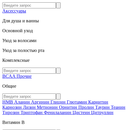
Аксессуары
Для душа и ванны
Основной уход
Уход за волосами
Уход за полостью рта
Комплексные
BCAA
Прочие
Общие
HMB
Аланин
Аргинин
Глицин
Глютамин
Карнитин
Карнозин
Лизин
Метионин
Орнитин
Пролин
Таурин
Теанин
Тирозин
Триптофан
Фенилаланин
Цистеин
Цитруллин
Витамин В