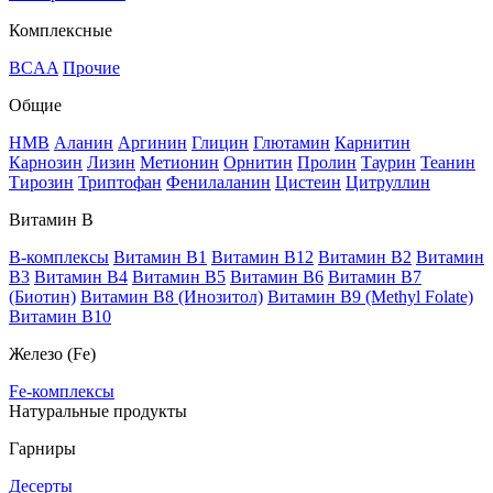
Комплексные
BCAA
Прочие
Общие
HMB
Аланин
Аргинин
Глицин
Глютамин
Карнитин
Карнозин
Лизин
Метионин
Орнитин
Пролин
Таурин
Теанин
Тирозин
Триптофан
Фенилаланин
Цистеин
Цитруллин
Витамин В
B-комплексы
Витамин B1
Витамин B12
Витамин B2
Витамин
B3
Витамин B4
Витамин B5
Витамин B6
Витамин B7
(Биотин)
Витамин B8 (Инозитол)
Витамин B9 (Methyl Folate)
Витамин В10
Железо (Fe)
Fe-комплексы
Натуральные продукты
Гарниры
Десерты