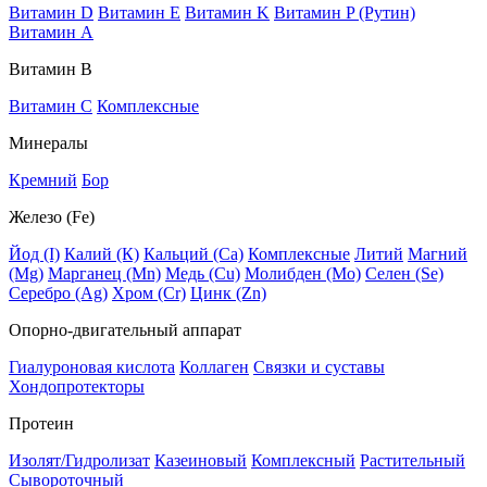
Витамин D
Витамин E
Витамин K
Витамин P (Рутин)
Витамин А
Витамин В
Витамин C
Комплексные
Минералы
Кремний
Бор
Железо (Fe)
Йод (I)
Калий (К)
Кальций (Са)
Комплексные
Литий
Магний
(Mg)
Марганец (Mn)
Медь (Сu)
Молибден (Мо)
Селен (Se)
Серебро (Ag)
Хром (Cr)
Цинк (Zn)
Опорно-двигательный аппарат
Гиалуроновая кислота
Коллаген
Связки и суставы
Хондопротекторы
Протеин
Изолят/Гидролизат
Казеиновый
Комплексный
Растительный
Сывороточный