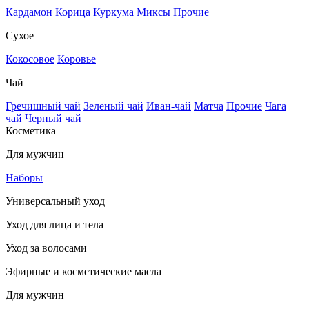
Кардамон
Корица
Куркума
Миксы
Прочие
Сухое
Кокосовое
Коровье
Чай
Гречишный чай
Зеленый чай
Иван-чай
Матча
Прочие
Чага
чай
Черный чай
Косметика
Для мужчин
Наборы
Универсальный уход
Уход для лица и тела
Уход за волосами
Эфирные и косметические масла
Для мужчин