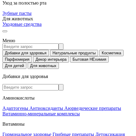
Уход за полостью рта
Зубные пасты
Для животных
Уходовые средства
Меню
Добавки для здоровья
Натуральные продукты
Косметика
Парфюмерия
Декор интерьера
Бытовая НЕхимия
Для детей
Для животных
Добавки для здоровья
Аминокислоты
Адаптогены
Антиоксиданты
Аюрведические препараты
Витаминно-минеральные комплексы
Витамины
Гормональное здоровье
Грибные препараты
Детоксикация