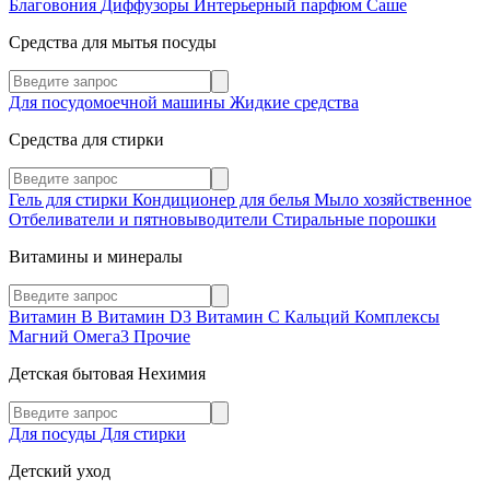
Благовония
Диффузоры
Интерьерный парфюм
Саше
Средства для мытья посуды
Для посудомоечной машины
Жидкие средства
Средства для стирки
Гель для стирки
Кондиционер для белья
Мыло хозяйственное
Отбеливатели и пятновыводители
Стиральные порошки
Витамины и минералы
Витамин В
Витамин D3
Витамин С
Кальций
Комплексы
Магний
Омега3
Прочие
Детская бытовая Нехимия
Для посуды
Для стирки
Детский уход