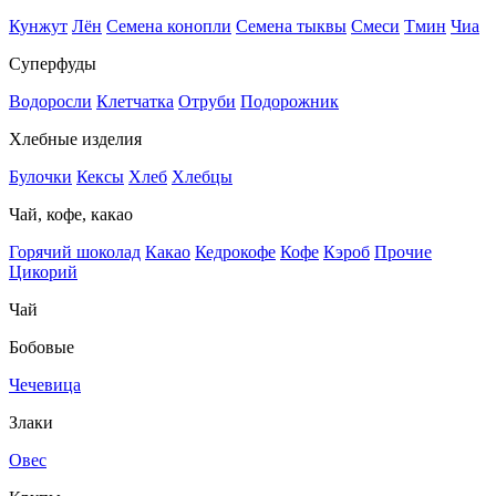
Кунжут
Лён
Семена конопли
Семена тыквы
Смеси
Тмин
Чиа
Суперфуды
Водоросли
Клетчатка
Отруби
Подорожник
Хлебные изделия
Булочки
Кексы
Хлеб
Хлебцы
Чай, кофе, какао
Горячий шоколад
Какао
Кедрокофе
Кофе
Кэроб
Прочие
Цикорий
Чай
Бобовые
Чечевица
Злаки
Овес