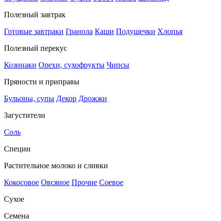
Полезный завтрак
Готовые завтраки
Гранола
Каши
Подушечки
Хлопья
Полезный перекус
Козинаки
Орехи, сухофрукты
Чипсы
Пряности и приправы
Бульоны, супы
Декор
Дрожжи
Загустители
Соль
Специи
Растительное молоко и сливки
Кокосовое
Овсяное
Прочие
Соевое
Сухое
Семена