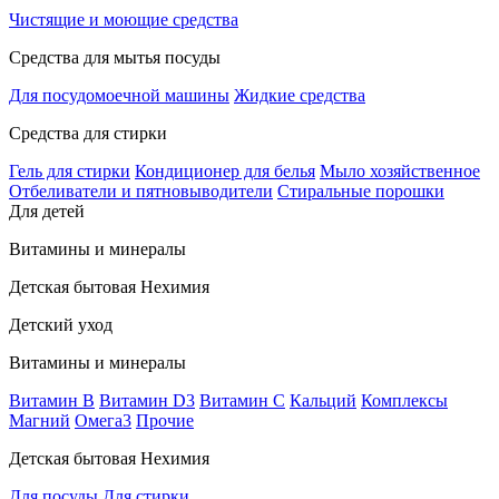
Чистящие и моющие средства
Средства для мытья посуды
Для посудомоечной машины
Жидкие средства
Средства для стирки
Гель для стирки
Кондиционер для белья
Мыло хозяйственное
Отбеливатели и пятновыводители
Стиральные порошки
Для детей
Витамины и минералы
Детская бытовая Нехимия
Детский уход
Витамины и минералы
Витамин В
Витамин D3
Витамин С
Кальций
Комплексы
Магний
Омега3
Прочие
Детская бытовая Нехимия
Для посуды
Для стирки