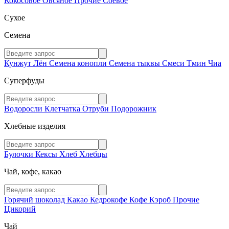
Кокосовое
Овсяное
Прочие
Соевое
Сухое
Семена
Кунжут
Лён
Семена конопли
Семена тыквы
Смеси
Тмин
Чиа
Суперфуды
Водоросли
Клетчатка
Отруби
Подорожник
Хлебные изделия
Булочки
Кексы
Хлеб
Хлебцы
Чай, кофе, какао
Горячий шоколад
Какао
Кедрокофе
Кофе
Кэроб
Прочие
Цикорий
Чай