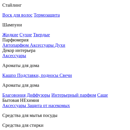
Стайлинг
Воск для волос
Термозащита
Шампуни
Жидкие
Сухие
Твердые
Парфюмерия
Автопарфюм
Аксессуары
Духи
Декор интерьера
Аксессуары
Ароматы для дома
Кашпо
Подставки, подносы
Свечи
Ароматы для дома
Благовония
Диффузоры
Интерьерный парфюм
Саше
Бытовая НЕхимия
Аксессуары
Защита от насекомых
Средства для мытья посуды
Средства для стирки