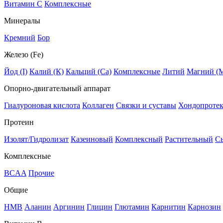
Витамин C
Комплексные
Минералы
Кремний
Бор
Железо (Fe)
Йод (I)
Калий (К)
Кальций (Са)
Комплексные
Литий
Магний (
Опорно-двигательный аппарат
Гиалуроновая кислота
Коллаген
Связки и суставы
Хондопроте
Протеин
Изолят/Гидролизат
Казеиновый
Комплексный
Растительный
С
Комплексные
BCAA
Прочие
Общие
HMB
Аланин
Аргинин
Глицин
Глютамин
Карнитин
Карнозин