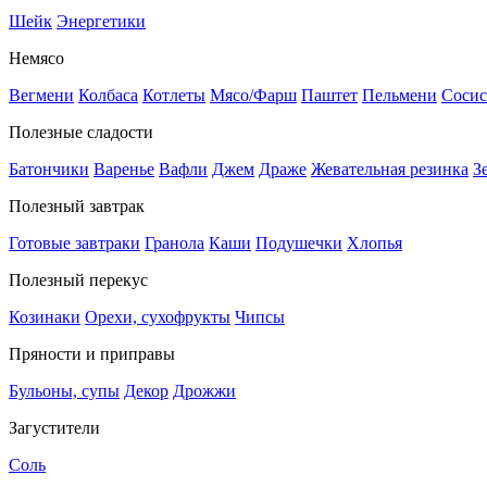
Шейк
Энергетики
Немясо
Вегмени
Колбаса
Котлеты
Мясо/Фарш
Паштет
Пельмени
Сосис
Полезные сладости
Батончики
Варенье
Вафли
Джем
Драже
Жевательная резинка
З
Полезный завтрак
Готовые завтраки
Гранола
Каши
Подушечки
Хлопья
Полезный перекус
Козинаки
Орехи, сухофрукты
Чипсы
Пряности и приправы
Бульоны, супы
Декор
Дрожжи
Загустители
Соль