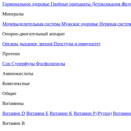
Гормональное здоровье
Грибные препараты
Детоксикация
Жел
Минералы
Мочевыделительная система
Мужское здоровье
Нервная систе
Опорно-двигательный аппарат
Органы дыхания, зрения
Простуды и иммунитет
Протеин
Сон
Суперфуды
Фосфолипиды
Аминокислоты
Комплексные
Общие
Витамины
Витамин D
Витамин E
Витамин K
Витамин P (Рутин)
Витамин
Витамин В