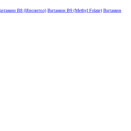
итамин B8 (Инозитол)
Витамин B9 (Methyl Folate)
Витамин