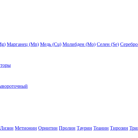
Mg)
Марганец (Mn)
Медь (Сu)
Молибден (Мо)
Селен (Se)
Серебро
кторы
ывороточный
Лизин
Метионин
Орнитин
Пролин
Таурин
Теанин
Тирозин
Три