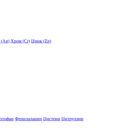
 (Ag)
Хром (Cr)
Цинк (Zn)
птофан
Фенилаланин
Цистеин
Цитруллин