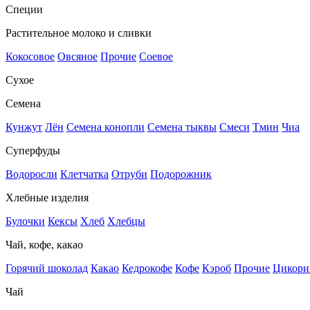
Специи
Растительное молоко и сливки
Кокосовое
Овсяное
Прочие
Соевое
Сухое
Семена
Кунжут
Лён
Семена конопли
Семена тыквы
Смеси
Тмин
Чиа
Суперфуды
Водоросли
Клетчатка
Отруби
Подорожник
Хлебные изделия
Булочки
Кексы
Хлеб
Хлебцы
Чай, кофе, какао
Горячий шоколад
Какао
Кедрокофе
Кофе
Кэроб
Прочие
Цикори
Чай