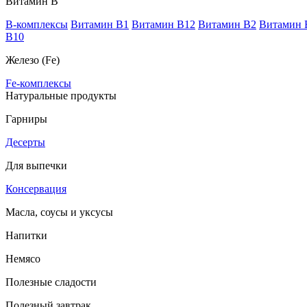
Витамин В
B-комплексы
Витамин B1
Витамин B12
Витамин B2
Витамин 
В10
Железо (Fe)
Fe-комплексы
Натуральные продукты
Гарниры
Десерты
Для выпечки
Консервация
Масла, соусы и уксусы
Напитки
Немясо
Полезные сладости
Полезный завтрак