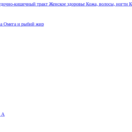
удочно-кишечный тракт
Женское здоровье
Кожа, волосы, ногти
К
ма
Омега и рыбий жир
 А