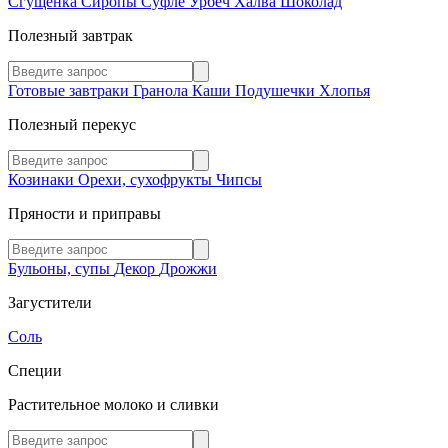
Сгущенка
Сиропы
Суфле
Урбеч
Халва
Шоколад
Полезный завтрак
Готовые завтраки
Гранола
Каши
Подушечки
Хлопья
Полезный перекус
Козинаки
Орехи, сухофрукты
Чипсы
Пряности и приправы
Бульоны, супы
Декор
Дрожжи
Загустители
Соль
Специи
Растительное молоко и сливки