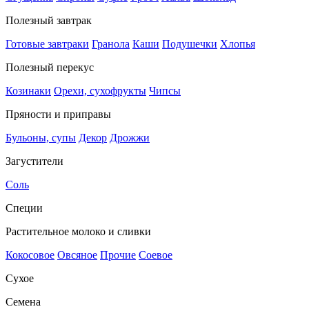
Полезный завтрак
Готовые завтраки
Гранола
Каши
Подушечки
Хлопья
Полезный перекус
Козинаки
Орехи, сухофрукты
Чипсы
Пряности и приправы
Бульоны, супы
Декор
Дрожжи
Загустители
Соль
Специи
Растительное молоко и сливки
Кокосовое
Овсяное
Прочие
Соевое
Сухое
Семена