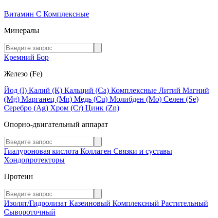
Витамин C
Комплексные
Минералы
Кремний
Бор
Железо (Fe)
Йод (I)
Калий (К)
Кальций (Са)
Комплексные
Литий
Магний
(Mg)
Марганец (Mn)
Медь (Сu)
Молибден (Мо)
Селен (Se)
Серебро (Ag)
Хром (Cr)
Цинк (Zn)
Опорно-двигательный аппарат
Гиалуроновая кислота
Коллаген
Связки и суставы
Хондопротекторы
Протеин
Изолят/Гидролизат
Казеиновый
Комплексный
Растительный
Сывороточный