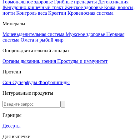
Гормональное здоровье
Грибные препараты
Детоксикация
Желудочно-кишечный тракт
Женское здоровье
Кожа, волосы,
ногти
Контроль веса
Креатин
Кровеносная система
Минералы
Мочевыделительная система
Мужское здоровье
Нервная
система
Омега и рыбий жир
Опорно-двигательный аппарат
Органы дыхания, зрения
Простуды и иммунитет
Протеин
Сон
Суперфуды
Фосфолипиды
Натуральные продукты
Гарниры
Десерты
Для выпечки