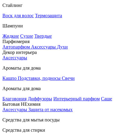
Стайлинг
Воск для волос
Термозащита
Шампуни
Жидкие
Сухие
Твердые
Парфюмерия
Автопарфюм
Аксессуары
Духи
Декор интерьера
Аксессуары
Ароматы для дома
Кашпо
Подставки, подносы
Свечи
Ароматы для дома
Благовония
Диффузоры
Интерьерный парфюм
Саше
Бытовая НЕхимия
Аксессуары
Защита от насекомых
Средства для мытья посуды
Средства для стирки