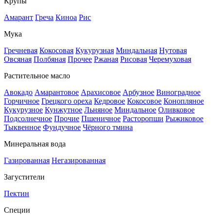
Крупы
Амарант
Греча
Киноа
Рис
Мука
Гречневая
Кокосовая
Кукурузная
Миндальная
Нутовая
Овсяная
Полбяная
Прочее
Ржаная
Рисовая
Черемуховая
Растительное масло
Авокадо
Амарантовое
Арахисовое
Арбузное
Виноградное
Горчичное
Грецкого ореха
Кедровое
Кокосовое
Конопляное
Кукурузное
Кунжутное
Льняное
Миндальное
Оливковое
Подсолнечное
Прочие
Пшеничное
Расторопши
Рыжиковое
Тыквенное
Фундучное
Чёрного тмина
Минеральная вода
Газированная
Негазированная
Загустители
Пектин
Специи