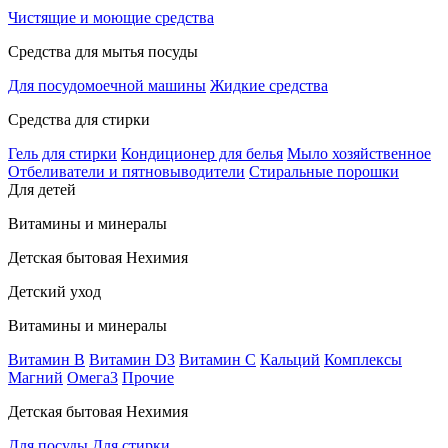
Чистящие и моющие средства
Средства для мытья посуды
Для посудомоечной машины
Жидкие средства
Средства для стирки
Гель для стирки
Кондиционер для белья
Мыло хозяйственное
Отбеливатели и пятновыводители
Стиральные порошки
Для детей
Витамины и минералы
Детская бытовая Нехимия
Детский уход
Витамины и минералы
Витамин В
Витамин D3
Витамин С
Кальций
Комплексы
Магний
Омега3
Прочие
Детская бытовая Нехимия
Для посуды
Для стирки