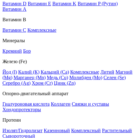
Витамин D
Витамин E
Витамин K
Витамин P (Рутин)
Витамин А
Витамин В
Витамин C
Комплексные
Минералы
Кремний
Бор
Железо (Fe)
Йод (I)
Калий (К)
Кальций (Са)
Комплексные
Литий
Магний
(Mg)
Марганец (Mn)
Медь (Сu)
Молибден (Мо)
Селен (Se)
Серебро (Ag)
Хром (Cr)
Цинк (Zn)
Опорно-двигательный аппарат
Гиалуроновая кислота
Коллаген
Связки и суставы
Хондопротекторы
Протеин
Изолят/Гидролизат
Казеиновый
Комплексный
Растительный
Сывороточный