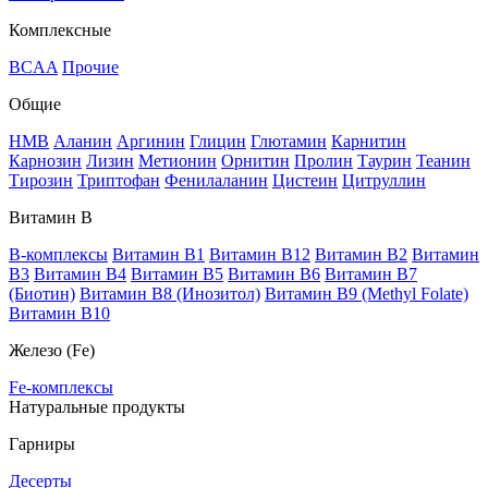
Комплексные
BCAA
Прочие
Общие
HMB
Аланин
Аргинин
Глицин
Глютамин
Карнитин
Карнозин
Лизин
Метионин
Орнитин
Пролин
Таурин
Теанин
Тирозин
Триптофан
Фенилаланин
Цистеин
Цитруллин
Витамин В
B-комплексы
Витамин B1
Витамин B12
Витамин B2
Витамин
B3
Витамин B4
Витамин B5
Витамин B6
Витамин B7
(Биотин)
Витамин B8 (Инозитол)
Витамин B9 (Methyl Folate)
Витамин В10
Железо (Fe)
Fe-комплексы
Натуральные продукты
Гарниры
Десерты