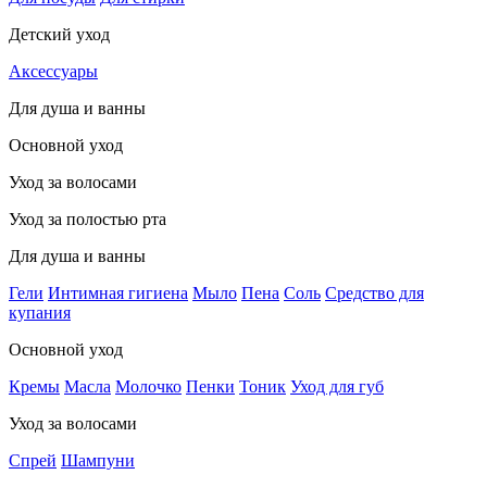
Детский уход
Аксессуары
Для душа и ванны
Основной уход
Уход за волосами
Уход за полостью рта
Для душа и ванны
Гели
Интимная гигиена
Мыло
Пена
Соль
Средство для
купания
Основной уход
Кремы
Масла
Молочко
Пенки
Тоник
Уход для губ
Уход за волосами
Спрей
Шампуни