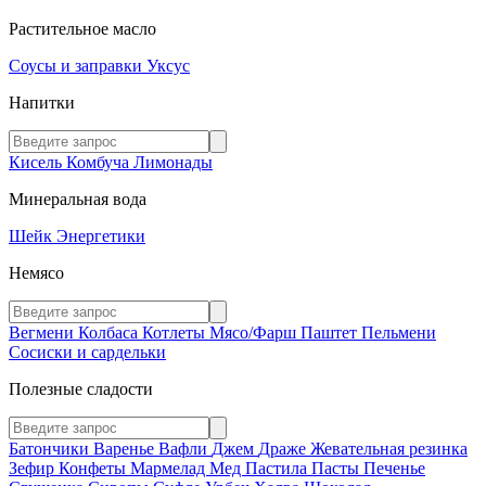
Растительное масло
Соусы и заправки
Уксус
Напитки
Кисель
Комбуча
Лимонады
Минеральная вода
Шейк
Энергетики
Немясо
Вегмени
Колбаса
Котлеты
Мясо/Фарш
Паштет
Пельмени
Сосиски и сардельки
Полезные сладости
Батончики
Варенье
Вафли
Джем
Драже
Жевательная резинка
Зефир
Конфеты
Мармелад
Мед
Пастила
Пасты
Печенье