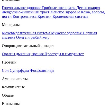
Гормональное здоровье
Грибные препараты
Детоксикация
Желудочно-кишечный тракт
Женское здоровье
Кожа, волосы,
ногти
Контроль веса
Креатин
Кровеносная система
Минералы
Мочевыделительная система
Мужское здоровье
Нервная
система
Омега и рыбий жир
Опорно-двигательный аппарат
Органы дыхания, зрения
Простуды и иммунитет
Протеин
Сон
Суперфуды
Фосфолипиды
Аминокислоты
Комплексные
Общие
Витамины