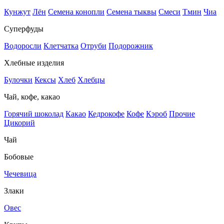
Кунжут
Лён
Семена конопли
Семена тыквы
Смеси
Тмин
Чиа
Суперфуды
Водоросли
Клетчатка
Отруби
Подорожник
Хлебные изделия
Булочки
Кексы
Хлеб
Хлебцы
Чай, кофе, какао
Горячий шоколад
Какао
Кедрокофе
Кофе
Кэроб
Прочие
Цикорий
Чай
Бобовые
Чечевица
Злаки
Овес