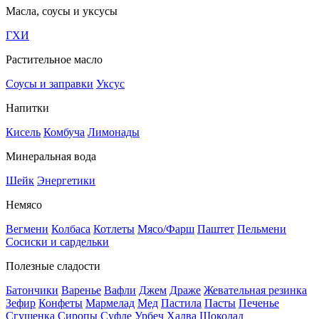
Масла, соусы и уксусы
ГХИ
Растительное масло
Соусы и заправки
Уксус
Напитки
Кисель
Комбуча
Лимонады
Минеральная вода
Шейк
Энергетики
Немясо
Вегмени
Колбаса
Котлеты
Мясо/Фарш
Паштет
Пельмени
Сосиски и сардельки
Полезные сладости
Батончики
Варенье
Вафли
Джем
Драже
Жевательная резинка
Зефир
Конфеты
Мармелад
Мед
Пастила
Пасты
Печенье
Сгущенка
Сиропы
Суфле
Урбеч
Халва
Шоколад