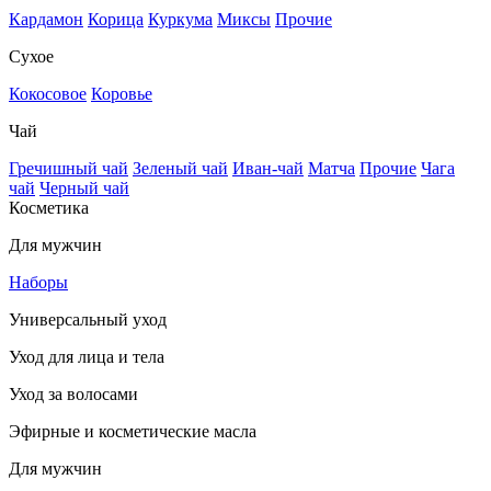
Кардамон
Корица
Куркума
Миксы
Прочие
Сухое
Кокосовое
Коровье
Чай
Гречишный чай
Зеленый чай
Иван-чай
Матча
Прочие
Чага
чай
Черный чай
Косметика
Для мужчин
Наборы
Универсальный уход
Уход для лица и тела
Уход за волосами
Эфирные и косметические масла
Для мужчин