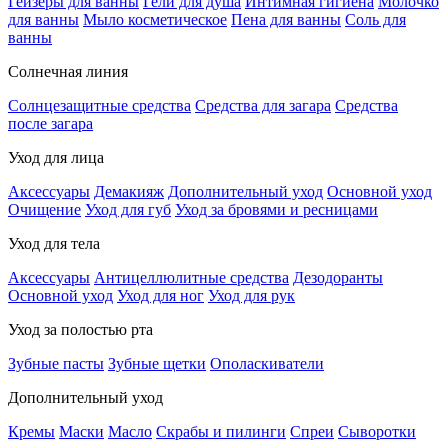
Гейзеры для ванны
Гели для душа
Интимная гигиена
Молочко
для ванны
Мыло косметическое
Пена для ванны
Соль для
ванны
Солнечная линия
Солнцезащитные средства
Средства для загара
Средства
после загара
Уход для лица
Аксессуары
Демакияж
Дополнительный уход
Основной уход
Очищение
Уход для губ
Уход за бровями и ресницами
Уход для тела
Аксессуары
Антицеллюлитные средства
Дезодоранты
Основной уход
Уход для ног
Уход для рук
Уход за полостью рта
Зубные пасты
Зубные щетки
Ополаскиватели
Дополнительный уход
Кремы
Маски
Масло
Скрабы и пилинги
Спреи
Сыворотки