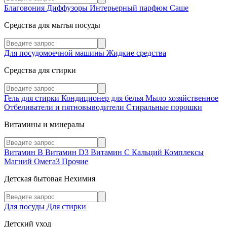
Благовония
Диффузоры
Интерьерный парфюм
Саше
Средства для мытья посуды
Для посудомоечной машины
Жидкие средства
Средства для стирки
Гель для стирки
Кондиционер для белья
Мыло хозяйственное
Отбеливатели и пятновыводители
Стиральные порошки
Витамины и минералы
Витамин В
Витамин D3
Витамин С
Кальций
Комплексы
Магний
Омега3
Прочие
Детская бытовая Нехимия
Для посуды
Для стирки
Детский уход